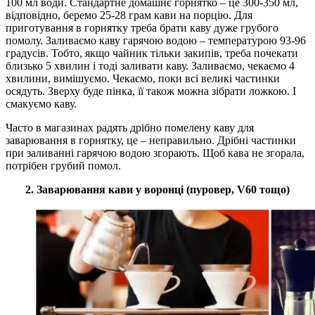
100 мл води. Стандартне домашнє горнятко – це 300-350 мл,
відповідно, беремо 25-28 грам кави на порцію. Для
приготування в горнятку треба брати каву дуже грубого
помолу. Заливаємо каву гарячою водою – температурою 93-96
градусів. Тобто, якщо чайник тільки закипів, треба почекати
близько 5 хвилин і тоді заливати каву. Заливаємо, чекаємо 4
хвилини, вимішуємо. Чекаємо, поки всі великі частинки
осядуть. Зверху буде пінка, її також можна зібрати ложкою. І
смакуємо каву.
Часто в магазинах радять дрібно помелену каву для
заварювання в горнятку, це – неправильно. Дрібні частинки
при заливанні гарячою водою згорають. Щоб кава не згорала,
потрібен грубий помол.
2. Заварювання кави у воронці (пуровер, V60 тощо)