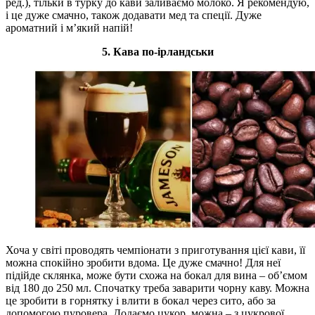
ред.), тільки в турку до кави заливаємо молоко. Я рекомендую,
і це дуже смачно, також додавати мед та спеції. Дуже
ароматний і м’який напій!
5. Кава по-ірландськи
Хоча у світі проводять чемпіонати з приготування цієї кави, її
можна спокійно зробити вдома. Це дуже смачно! Для неї
підійде склянка, може бути схожа на бокал для вина – об’ємом
від 180 до 250 мл. Спочатку треба заварити чорну каву. Можна
це зробити в горнятку і влити в бокал через сито, або за
допомогою пуровера. Додаємо цукор, можна – з цукрової