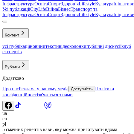
Інфраструктура
Освіта
Спорт
Здоровʼя
Lifestyle
Культура
Ініціатив
Усі публікації
CityLife
Війна
Бізнес
Транспорт та
Інфраструктура
Освіта
Спорт
Здоровʼя
Lifestyle
Культура
Ініціатив
Контент
усі публікації
новини
тексти
відео
колонки
публічні дискусії
клуб
експертів
Рубрики
Додатково
Про нас
Реклама у нашому медіа
Політика
Доступність
конфіденційності
зв'яжіться з нами
ua
en
pl
5 смачних рецептів кави, яку можна приготувати вдома