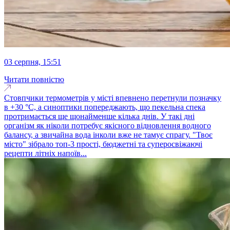
03 серпня, 15:51
Читати повністю
Стовпчики термометрів у місті впевнено перетнули позначку
в +30 °C, а синоптики попереджають, що пекельна спека
протримається ще щонайменше кілька днів. У такі дні
організм як ніколи потребує якісного відновлення водного
балансу, а звичайна вода інколи вже не тамує спрагу. "Твоє
місто" зібрало топ-3 прості, бюджетні та суперосвіжаючі
рецепти літніх напоїв...