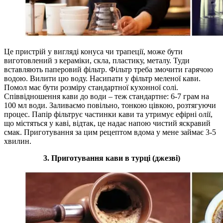
Це пристрій у вигляді конуса чи трапеції, може бути
виготовлений з кераміки, скла, пластику, металу. Туди
вставляють паперовий фільтр. Фільтр треба змочити гарячою
водою. Вилити цю воду. Насипати у фільтр меленої кави.
Помол має бути розміру стандартної кухонної солі.
Співвідношення кави до води – теж стандартне: 6-7 грам на
100 мл води. Заливаємо повільно, тонкою цівкою, розтягуючи
процес. Папір фільтрує частинки кави та утримує ефірні олії,
що містяться у каві, відтак, це надає напою чистий яскравий
смак. Приготування за цим рецептом вдома у мене займає 3-5
хвилин.
3. Приготування кави в турці (джезві)