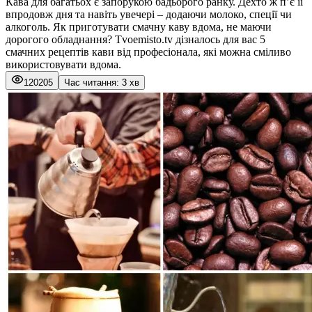
Кава для багатьох є запорукою бадьорого ранку. Дехто ж п’є її
впродовж дня та навіть увечері – додаючи молоко, спеції чи
алкоголь. Як приготувати смачну каву вдома, не маючи
дорогого обладнання? Tvoemisto.tv дізналось для вас 5
смачних рецептів кави від професіонала, які можна сміливо
використовувати вдома.
120205
Час читання: 3 хв