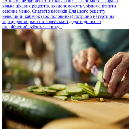
"А що б іще зробити з тих кабачків?". "Твоє місто" зібрало
кілька цікавих рецептів, які допоможуть урізноманітнити
сезонне меню. Спагеті з кабачків Для цього рецепту
невеликий кабачок (або половинка) потрібно натерти на
тертці для моркви по-корейськи і додати до нього
подрібнений зубчик часнику...