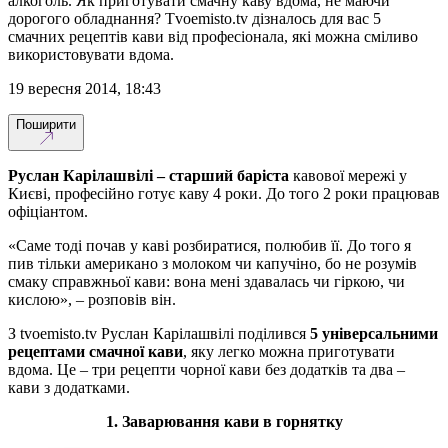
алкоголь. Як приготувати смачну каву вдома, не маючи
дорогого обладнання? Tvoemisto.tv дізналось для вас 5
смачних рецептів кави від професіонала, які можна сміливо
використовувати вдома.
19 вересня 2014, 18:43
Поширити
Руслан Карілашвілі – старший баріста
кавової мережі у
Києві, професійно готує каву 4 роки. До того 2 роки працював
офіціантом.
«Саме тоді почав у каві розбиратися, полюбив її. До того я
пив тільки американо з молоком чи капучіно, бо не розумів
смаку справжньої кави: вона мені здавалась чи гіркою, чи
кислою», – розповів він.
З tvoеmisto.tv Руслан Карілашвілі поділився
5 універсальними
рецептами смачної кави
, яку легко можна приготувати
вдома. Це – три рецепти чорної кави без додатків та два –
кави з додатками.
1. Заварювання кави в горнятку