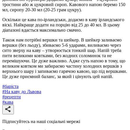
тростини або ж цукровий сироп. Кавового напою беремо 150
мл, сиропу 20-30 мл (20-25 грам цукру).
Оскільки це кава по-ірландськи, додаємо в каву ірландського
віскі. Найкраще додати на порцію від 25 до 40 мл. В цьому
діапазоні вдається максимально смачно.
Також нам потрібні вершки та шейкер. В шейкер заливаємо
вершки (без льоду), збиваємо 5-6 ударами, виливаємо через
сито зверху на каву – утворюється тонкий шар. Напій треба
пити великими ковтками, без жодних соломинок та не
перемішуючи. Це дуже важливо. Адже суть напою в тому, що
великим ковтком ми забираємо частину холодних вершків з
верхнього шару і запиваємо гарячою кавою, що під вершками.
Це дуже приємний баланс, за який і цінують цей напій.
#
баріста
#
На каву до Львова
#
рецепти
#
кава
Підписуйтесь на наші соціальні мережі