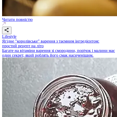
Читати повністю
Lifestyle
Ягідне "королівське" варення з таємним інгредієнтом:
простий рецепт на літо
Багате на вітаміни варення зі смородини, порічок і малини має
один секрет, який роблять його смак насиченішим.