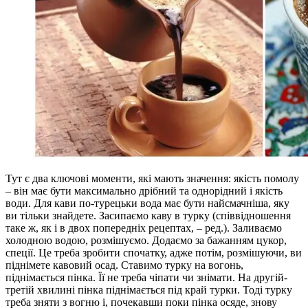
Тут є два ключові моменти, які мають значення: якість помолу
– він має бути максимально дрібний та однорідний і якість
води. Для кави по-турецьки вода має бути найсмачніша, яку
ви тільки знайдете. Засипаємо каву в турку (співвідношення
таке ж, як і в двох попередніх рецептах, – ред.). Заливаємо
холодною водою, розмішуємо. Додаємо за бажанням цукор,
спеції. Це треба зробити спочатку, адже потім, розмішуючи, ви
піднімете кавовий осад. Ставимо турку на вогонь,
піднімається пінка. Її не треба чіпати чи знімати. На другій-
третій хвилині пінка піднімається під край турки. Тоді турку
треба зняти з вогню і, почекавши поки пінка осяде, знову