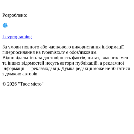
Розроблено
:
Levprograming
За умови повного або часткового використання iнформацiї
гіперпосилання на tvoemisto.tv є обов'язковим.
Відповідальність за достовірність фактів, цитат, власних імен
та інших відомостей несуть автори публікацій, а рекламної
інформації — рекламодавці. Думка редакцiї може не збiгатися
з думкою авторiв.
©
2026
"
Твоє місто
"