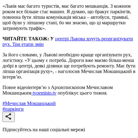
«Львів має багато туристів, має багато мешканців. З кожним
роком все більше стає машин. Я думаю, що бракує паркінгів,
повинна бути ліпша комунікація міська – автобуси, трамваї,
щоб були у ліпшому стані, бо ми знаємо, що ці маршрутки
затримують трафік».
ЧИТАЙТЕ ТАКОЖ:
У
центрі Львова хочуть реорганізувати
рух. Три етапи змін
За його словами, у Львові необхідно краще організувати рух,
логістику. «У цьому є потреба. Дороги вже маємо більш-менш
добрі в центрі, деякі ділянки ще потребують ремонту. Має бути
ліпша організація руху», - наголосив Мечислав Мокшицький в
інтерв’ю.
Повне відеоінтерв’ю з Архиєпископом Мечиславом
Мокшицьким
tvoemisto.tv
опублікує цього тижня.
#
Мечислав Мокшицький
#
паркінги
Підписуйтесь на наші соціальні мережі