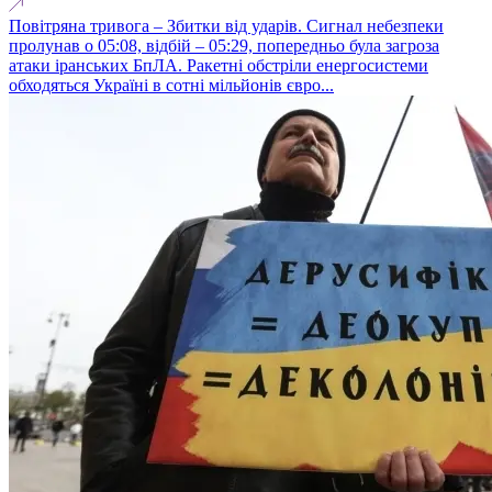
Повітряна тривога – Збитки від ударів. Сигнал небезпеки
пролунав о 05:08, відбій – 05:29, попередньо була загроза
атаки іранських БпЛА. Ракетні обстріли енергосистеми
обходяться Україні в сотні мільйонів євро...