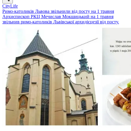
CityLife
Римо-католиків Львова звільнили від посту на 1 травня
Архиєпископ РКЦ Мечислав Мокшицький на 1 травня
звільнив римо-католиків Львівської архидієцезії від посту.