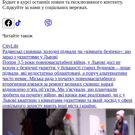
Будьте в курсі останніх новин та ексклюзивного контенту.
Слідкуйте за нами у соціальних мережах.
Читайте також
CityLife
Радянські сховища, холодні підвали чи «кімнати безпеки»: що
зараз з укриттями у Львові
Попри 3,5 роки повномасштабної війни, у Львові досі не
всюди є безпечні укриття: у більшості старих будинків – лише
підвали, які недостатньо облаштовані, а поруч альтернативи
часто немає. Міська рада з початку повномасштабного
вторгнення взялася за ремонт великих сховищ: наразі
відновлено п’ять об’єктів. Ми з’ясували, що планували
зробити на початку війни, які кроки вже реалізовані, чи є у
Львові квартири з кімнатами-укриттями та який досвід у сфері
цивільного захисту мають інші міста і країни.