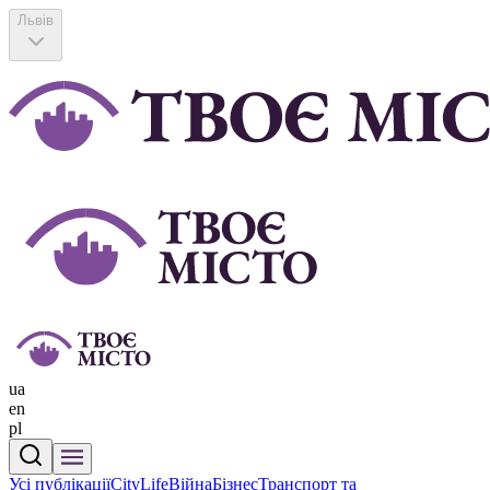
Львів
ua
en
pl
Усі публікації
CityLife
Війна
Бізнес
Транспорт та