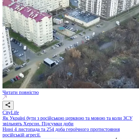
Читати повністю
CityLife
Як Україні бути з російською церквою та мовою та коли ЗСУ
звільнять Херсон. Підсумки доби
Нині 4 листопада та 254 доба героїчного протистояння
російській агресії.