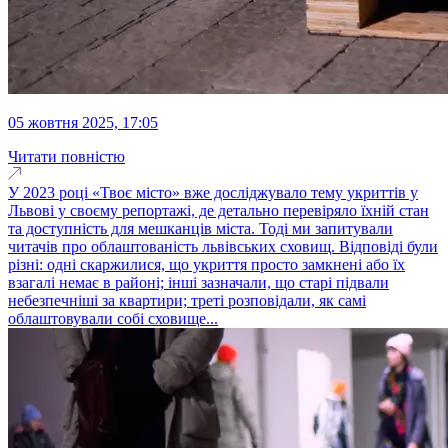
05 жовтня 2025, 17:05
Читати повністю
У 2023 році «Твоє місто» вже досліджувало тему укриттів у
Львові у своєму репортажі, де детально перевіряло їхній стан
та доступність для мешканців міста. Тоді ми запитували
читачів про облаштованість львівських сховищ. Відповіді були
різні: одні скаржилися, що укриття просто замкнені або їх
взагалі немає в районі; інші зазначали, що старі підвали
небезпечніші за квартири; треті розповідали, як самі
облаштовували собі сховище...