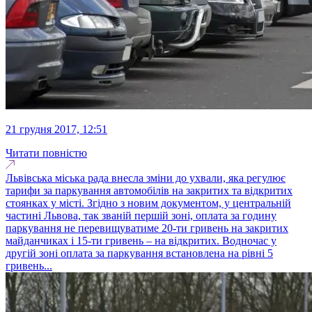
21 грудня 2017, 12:51
Читати повністю
Львівська міська рада внесла зміни до ухвали, яка регулює
тарифи за паркування автомобілів на закритих та відкритих
стоянках у місті. Згідно з новим документом, у центральній
частині Львова, так званій першій зоні, оплата за годину
паркування не перевищуватиме 20-ти гривень на закритих
майданчиках і 15-ти гривень – на відкритих. Водночас у
другій зоні оплата за паркування встановлена на рівні 5
гривень...