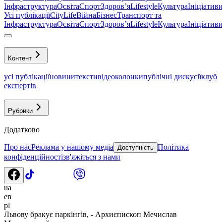
Інфраструктура
Освіта
Спорт
Здоровʼя
Lifestyle
Культура
Ініціатив
Усі публікації
CityLife
Війна
Бізнес
Транспорт та
Інфраструктура
Освіта
Спорт
Здоровʼя
Lifestyle
Культура
Ініціатив
Контент
усі публікації
новини
тексти
відео
колонки
публічні дискусії
клуб
експертів
Рубрики
Додатково
Про нас
Реклама у нашому медіа
Політика
Доступність
конфіденційності
зв'яжіться з нами
ua
en
pl
Львову бракує паркінгів, - Архиєпископ Мечислав