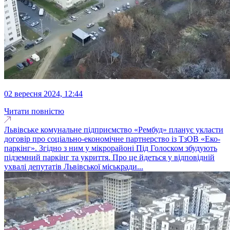
02 вересня 2024, 12:44
Читати повністю
Львівське комунальне підприємство «Рембуд» планує укласти
договір про соціально-економічне партнерство із ТзОВ «Еко-
паркінг». Згідно з ним у мікрорайоні Під Голоском збудують
підземний паркінг та укриття. Про це йдеться у відповідній
ухвалі депутатів Львівської міськради...