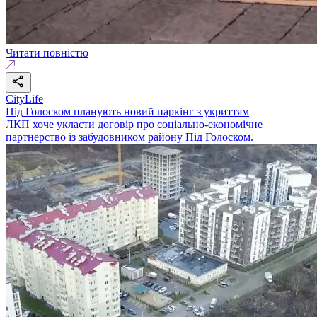
Читати повністю
CityLife
Під Голоском планують новий паркінг з укриттям
ЛКП хоче укласти договір про соціально-економічне
партнерство із забудовником району Під Голоском.