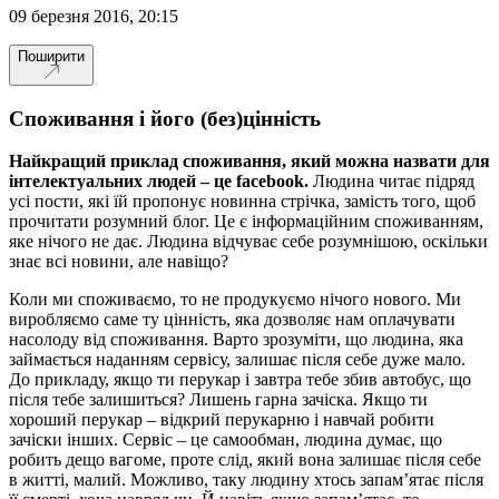
09 березня 2016, 20:15
Поширити
Споживання і його (без)цінність
Найкращий приклад споживання, який можна назвати для
інтелектуальних людей – це facebook.
Людина читає підряд
усі пости, які їй пропонує новинна стрічка, замість того, щоб
прочитати розумний блог. Це є інформаційним споживанням,
яке нічого не дає. Людина відчуває себе розумнішою, оскільки
знає всі новини, але навіщо?
Коли ми споживаємо, то не продукуємо нічого нового. Ми
виробляємо саме ту цінність, яка дозволяє нам оплачувати
насолоду від споживання. Варто зрозуміти, що людина, яка
займається наданням сервісу, залишає після себе дуже мало.
До прикладу, якщо ти перукар і завтра тебе збив автобус, що
після тебе залишиться? Лишень гарна зачіска. Якщо ти
хороший перукар – відкрий перукарню і навчай робити
зачіски інших. Сервіс – це самообман, людина думає, що
робить дещо вагоме, проте слід, який вона залишає після себе
в житті, малий. Можливо, таку людину хтось запам’ятає після