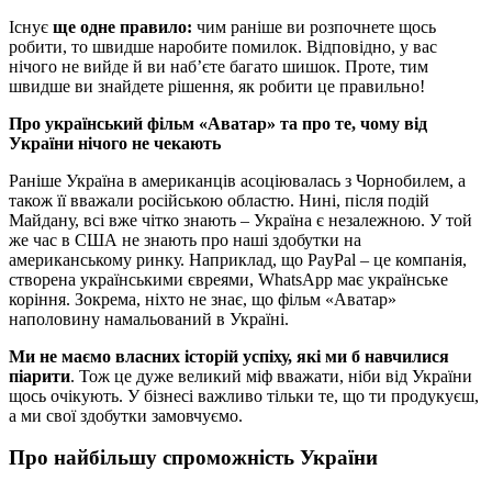
Існує
ще одне правило:
чим раніше ви розпочнете щось
робити, то швидше наробите помилок. Відповідно, у вас
нічого не вийде й ви наб’єте багато шишок. Проте, тим
швидше ви знайдете рішення, як робити це правильно!
Про український фільм «Аватар» та про те, чому від
України нічого не чекають
Раніше Україна в американців асоціювалась з Чорнобилем, а
також її вважали російською областю. Нині, після подій
Майдану, всі вже чітко знають – Україна є незалежною. У той
же час в США не знають про наші здобутки на
американському ринку. Наприклад, що PayPal – це компанія,
створена українськими євреями, WhatsApp має українське
коріння. Зокрема, ніхто не знає, що фільм «Аватар»
наполовину намальований в Україні.
Ми не маємо власних історій успіху, які ми б навчилися
піарити
. Тож це дуже великий міф вважати, ніби від України
щось очікують. У бізнесі важливо тільки те, що ти продукуєш,
а ми свої здобутки замовчуємо.
Про найбільшу спроможність України