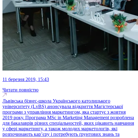
11 березня 2019, 15:43
Читати повністю
Львівська бізнес-школа Українського католицького
університету (LvBS) анонсувала відкриття Магістерської
програми з управління маркетингом, яка стартує з жовтня
2019 року. Програма MSc in Marketing Management розроблена
для бакалаврів різних спеціальностей, яких цікавить навчання
у сфері маркетингу, а також молодих маркетологів, які
розпочинають кар’єру і потребують ґрунтових знань та