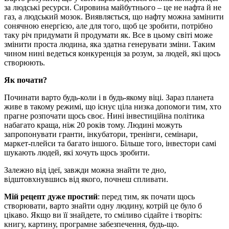
за людські ресурси. Сировина майбутнього – це не нафта й не
газ, а людський мозок. Виявляється, що нафту можна замінити
сонячною енергією, але для того, щоб це зробити, потрібно
таку річ придумати й продумати як. Все в цьому світі може
змінити проста людина, яка здатна генерувати зміни. Таким
чином нині ведеться конкуренція за розум, за людей, які щось
створюють.
Як почати?
Починати варто будь-коли і в будь-якому віці. Зараз планета
живе в такому режимі, що існує ціла низка допомоги тим, хто
прагне розпочати щось своє. Нині інвестиційна політика
набагато краща, ніж 20 років тому. Людині можуть
запропонувати гранти, інкубатори, тренінги, семінари,
маркет-плейси та багато іншого. Більше того, інвестори самі
шукають людей, які хочуть щось зробити.
Залежно від ідеї, завжди можна знайти те дно,
відштовхнувшись від якого, почнеш спливати.
Мій рецепт дуже простий
: перед тим, як почати щось
створювати, варто знайти одну людину, котрій це було б
цікаво. Якщо ви її знайдете, то сміливо сідайте і творіть:
книгу, картину, програмне забезпечення, будь-що.