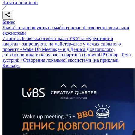
Читати повністю
Бізнес
Львів’ян запрошують на майстер-клас зі створення локальної
екосистеми
7 липня Львівська бізнес-школа УКУ та «Креативний
квартал» запрошують на майстер-клас у межах спільного
проекту «Wake Up Meetings» від Дениса Довгополого,
співзасновника та керуючого партнера GrowthUP Group. Тема
зустрічі: «Створення локальної екосистеми (на прикладі
Києва)».