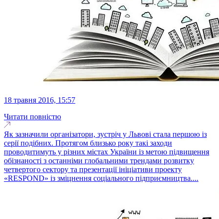
18 травня 2016, 15:57
Читати повністю
Як зазначили організатори, зустріч у Львові стала першою із
серії подібних. Протягом близько року такі заходи
проводитимуть у різних містах України із метою підвищення
обізнаності з останніми глобальними трендами розвитку
четвертого сектору та презентації ініціативи проекту
«RESPOND» із зміцнення соціального підприємництва....