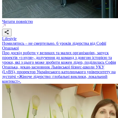
Читати повністю
Lifestyle
Помилятись – не смертельно. 6 уроків лідерства від Софії
Опацької
Про досвід роботи у великих та малих організаціях, запуск
проектів «з нуля», долучення до команд з довгою історією та
уроки, які з цього може зробити кожен лідер, поділилась Софія
Опацька, декан-засновник Львівської бізнес-школи УКУ
(LvBS), проректор Українського католицького університету на
зустрічі «Жіноче лідерство: глобальні виклики, локальний
контекст».