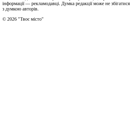
інформації — рекламодавці. Думка редакцiї може не збiгатися
з думкою авторiв.
©
2026
"
Твоє місто
"