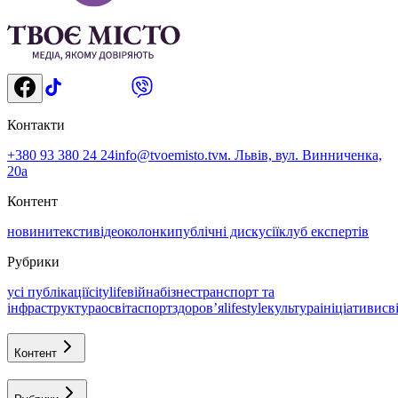
Контакти
+380 93 380 24 24
info@tvoemisto.tv
м. Львів, вул. Винниченка,
20а
Контент
новини
тексти
відео
колонки
публічні дискусії
клуб експертів
Рубрики
усі публікації
citylife
війна
бізнес
транспорт та
інфраструктура
освіта
спорт
здоровʼя
lifestyle
культура
ініціативи
св
Контент