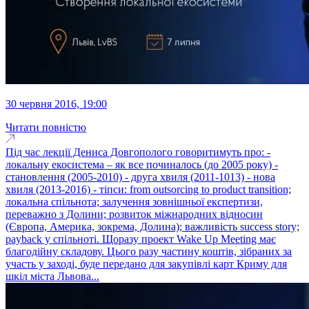
30 червня 2016, 19:00
Читати повністю
Під час лекції Дениса Довгополого говоритимуть про: -
локальну екосистема – як все починалось (до 2005 року) -
становлення (2005-2010) - друга хвиля (2011-1013) - нова
хвиля (2013-2016) - тіпси: from outsorcing to product transition;
локальна спільнота; залучення зовнішньої експертизи,
переважно з Долини; розвиток міжнародних відносин
(Європа, Америка, зокрема, Долина); важливість success story;
payback у спільноті. Щоразу проект Wake Up Meeting має
благодійну складову. Цього разу частину коштів, зібраних за
участь у заході, буде передано для закупівлі карт Криму для
шкіл міста Львова...