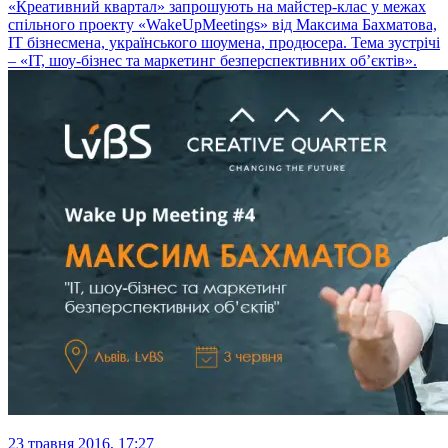
«Креативний квартал» запрошують на майстер-клас у межах
спільного проекту «WakeUpMeetings» від Максима Бахматова,
ІТ бізнесмена, українського шоумена, продюсера. Тема зустрічі
– «ІТ, шоу-бізнес та маркетинг безперспективних об’єктів».
23 травня 2016, 17:27