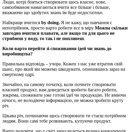
Люди, котрі бояться створювати щось власне, нове,
самообманом намагаються вчити все більше і більше,
вважаючи що здобутих знань їм буде недостатньо.
Найкраще вчитися
by doing.
Я не кажу, що навчання є
непотрібним, просто варто робити все в міру
Можна скільки
завгодно вчитися плавати, але якщо ти для цього не
стрибнеш у воду, то так і не попливеш
.
Коли варто перейти зі споживання ідей чи знань до
виробництва?
Правильна відповідь – учора. Кожен з нас уже втратив свій
шанс, про який ми можемо шкодувати, опинившись зараз на
смертному одрі.
Звичайно, на самому початку, коли почнете створювати
власний продукт, вам доведеться зробити багато роботи,
зокрема, споживати уже готові ідеї чи продукцію. Не вміючи
нічого, не володіючи інформацією, не можна зробити круту
річ.
Цікава річ, починаючи щось створювати ти стаєш потрібним
людям. Вони самі тебе розвивають, купуючи продукт.
Варто розуміти, що у світі зараз ведеться велика конкуренція