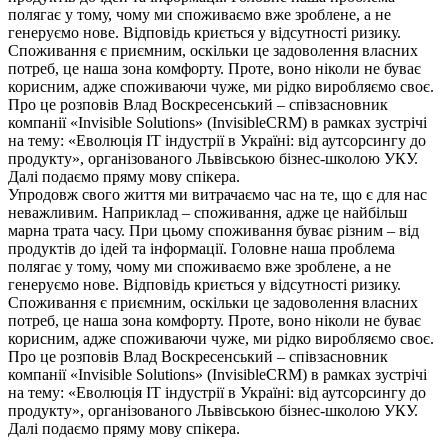
полягає у тому, чому ми споживаємо вже зроблене, а не
генеруємо нове. Відповідь криється у відсутності ризику.
Споживання є приємним, оскільки це задоволення власних
потреб, це наша зона комфорту. Проте, воно ніколи не буває
корисним, адже споживаючи чуже, ми рідко виробляємо своє.
Про це розповів Влад Воскресенський – співзасновник
компанії «Invisible Solutions» (InvisibleCRM) в рамках зустрічі
на тему: «Еволюція IT індустрії в Україні: від аутсорсингу до
продукту», організованого Львівською бізнес-школою УКУ.
Далі подаємо пряму мову спікера.
Упродовж свого життя ми витрачаємо час на те, що є для нас
неважливим. Наприклад – споживання, адже це найбільш
марна трата часу. При цьому споживання буває різним – від
продуктів до ідей та інформації. Головне наша проблема
полягає у тому, чому ми споживаємо вже зроблене, а не
генеруємо нове. Відповідь криється у відсутності ризику.
Споживання є приємним, оскільки це задоволення власних
потреб, це наша зона комфорту. Проте, воно ніколи не буває
корисним, адже споживаючи чуже, ми рідко виробляємо своє.
Про це розповів Влад Воскресенський – співзасновник
компанії «Invisible Solutions» (InvisibleCRM) в рамках зустрічі
на тему: «Еволюція IT індустрії в Україні: від аутсорсингу до
продукту», організованого Львівською бізнес-школою УКУ.
Далі подаємо пряму мову спікера.