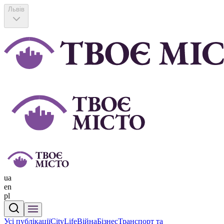
Львів
ua
en
pl
Усі публікації
CityLife
Війна
Бізнес
Транспорт та