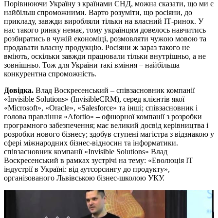
Порівнюючи Україну з країнами СНД, можна сказати, що ми є
найбільш спроможними. Варто розуміти, що росіяни, до
прикладу, завжди виробляли тільки на власний ІТ-ринок. У
нас такого ринку немає, тому українцям довелось навчитись
розбиратись в чужій економіці, розмовляти чужою мовою та
продавати власну продукцію. Росіяни ж зараз такого не
вміють, оскільки завжди працювали тільки внутрішньо, а не
зовнішньо. Тож для України такі вміння – найбільша
конкурентна спроможність.
Довідка.
Влад Воскресенський – співзасновник компанії
«Invisible Solutions» (InvisibleCRM), серед клієнтів якої
«Microsoft», «Oracle», «Salesforce» та інші; співзасновник і
голова правління «Afortio» – офшорної компанії з розробки
програмного забезпечення; має великий досвід керівництва і
розробки нового бізнесу; здобув ступені магістра з відзнакою у
сфері міжнародних бізнес-відносин та інформатики.
співзасновник компанії «Invisible Solutions» Влад
Воскресенський в рамках зустрічі на тему: «Еволюція IT
індустрії в Україні: від аутсорсингу до продукту»,
організованого Львівською бізнес-школою УКУ.