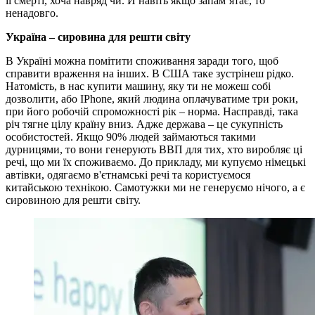
її смерті, хоча навряд чи. Й навіть якщо запам’ятає, то
ненадовго.
Україна – сировина для решти світу
В Україні можна помітити споживання заради того, щоб
справити враження на інших. В США таке зустрінеш рідко.
Натомість, в нас купити машину, яку ти не можеш собі
дозволити, або IPhone, який людина оплачуватиме три роки,
при його робочій спроможності рік – норма. Насправді, така
річ тягне цілу країну вниз. Адже держава – це сукупність
особистостей. Якщо 90% людей займаються такими
дурницями, то вони генерують ВВП для тих, хто виробляє ці
речі, що ми їх споживаємо. До прикладу, ми купуємо німецькі
автівки, одягаємо в'єтнамські речі та користуємося
китайською технікою. Самотужки ми не генеруємо нічого, а є
сировиною для решти світу.