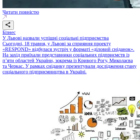
Читати повністю
Бізнес
У Львові назвали успішні соціальні підприємства
Сьогодні, 18 травня, у Львові за сприяння проекту
«RESPOND» відбулася зустріч у форматі «діловий сніданок».
На захід приїхали представники соціальних підприємств із
п’яти областей України, зокрема із Кривого Рогу, Миколаєва
та Черкас. У рамках сніданку презентували дослідження стану
соціального підприємництва в Україні.