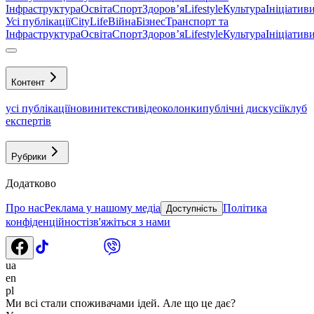
Інфраструктура
Освіта
Спорт
Здоровʼя
Lifestyle
Культура
Ініціатив
Усі публікації
CityLife
Війна
Бізнес
Транспорт та
Інфраструктура
Освіта
Спорт
Здоровʼя
Lifestyle
Культура
Ініціатив
Контент
усі публікації
новини
тексти
відео
колонки
публічні дискусії
клуб
експертів
Рубрики
Додатково
Про нас
Реклама у нашому медіа
Політика
Доступність
конфіденційності
зв'яжіться з нами
ua
en
pl
Ми всі стали споживачами ідей. Але що це дає?