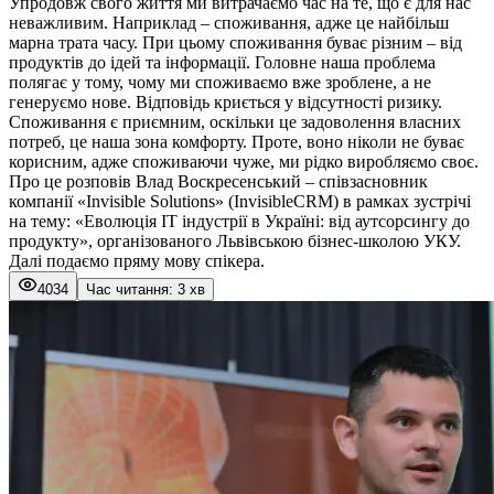
Упродовж свого життя ми витрачаємо час на те, що є для нас
неважливим. Наприклад – споживання, адже це найбільш
марна трата часу. При цьому споживання буває різним – від
продуктів до ідей та інформації. Головне наша проблема
полягає у тому, чому ми споживаємо вже зроблене, а не
генеруємо нове. Відповідь криється у відсутності ризику.
Споживання є приємним, оскільки це задоволення власних
потреб, це наша зона комфорту. Проте, воно ніколи не буває
корисним, адже споживаючи чуже, ми рідко виробляємо своє.
Про це розповів Влад Воскресенський – співзасновник
компанії «Invisible Solutions» (InvisibleCRM) в рамках зустрічі
на тему: «Еволюція IT індустрії в Україні: від аутсорсингу до
продукту», організованого Львівською бізнес-школою УКУ.
Далі подаємо пряму мову спікера.
4034
Час читання: 3 хв