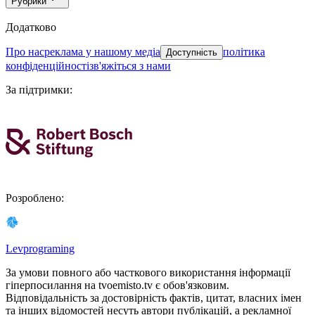
Рубрики
Додатково
про нас
реклама у нашому медіа
політика
Доступність
конфіденційності
зв'яжіться з нами
За підтримки
:
Розроблено
:
Levprograming
За умови повного або часткового використання iнформацiї
гіперпосилання на tvoemisto.tv є обов'язковим.
Відповідальність за достовірність фактів, цитат, власних імен
та інших відомостей несуть автори публікацій, а рекламної