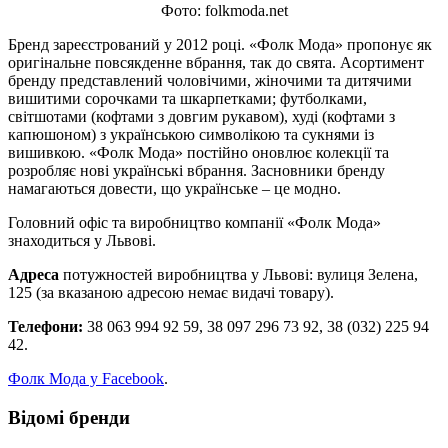
Фото: folkmoda.net
Бренд зареєстрований у 2012 році. «Фолк Мода» пропонує як
оригінальне повсякденне вбрання, так до свята. Асортимент
бренду представлений чоловічими, жіночими та дитячими
вишитими сорочками та шкарпетками; футболками,
світшотами (кофтами з довгим рукавом), худі (кофтами з
капюшоном) з українською символікою та сукнями із
вишивкою. «Фолк Мода» постійно оновлює колекції та
розробляє нові українські вбрання. Засновники бренду
намагаються довести, що українське – це модно.
Головний офіс та виробництво компанії «Фолк Мода»
знаходиться у Львові.
Адреса
потужностей виробництва у Львові: вулиця Зелена,
125 (за вказаною адресою немає видачі товару).
Телефони:
38 063 994 92 59, 38 097 296 73 92, 38 (032) 225 94
42.
Фолк Мода у Facebook
.
Відомі бренди