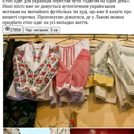
Етно одяг для українців перестав бути «одягом на один день».
Нині ніхто вже не дивується аутентичним українським
мотивам на звичайних футболках чи худі, що вже й казати про
вишиті сорочки. Пропонуємо дізнатися, де у Львові можна
придбати етно одяг на усі випадки життя.
27859
Час читання: 3 хв