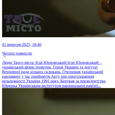
01 вересня 2025, 18:40
Читати повністю
Люди Твого міста: Ігор Юхновський Ігор Юхновський –
український фізик-теоретик, Герой України та депутат
Верховної ради кількох скликань. Очолював український
парламент у час прийняття Акту про проголошення
незалежності України 1991 року. Керував за президентства
Ющенка Українським інститутом національної пам'яті...