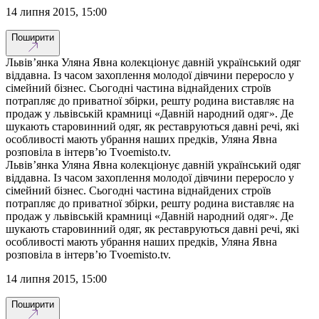
14 липня 2015, 15:00
Поширити
Львів’янка Уляна Явна колекціонує давній український одяг
віддавна. Із часом захоплення молодої дівчини переросло у
сімейний бізнес. Сьогодні частина віднайдених строїв
потрапляє до приватної збірки, решту родина виставляє на
продаж у львівській крамниці «Давній народний одяг». Де
шукають старовинний одяг, як реставруються давні речі, які
особливості мають убрання наших предків, Уляна Явна
розповіла в інтерв’ю Tvoemisto.tv.
Львів’янка Уляна Явна колекціонує давній український одяг
віддавна. Із часом захоплення молодої дівчини переросло у
сімейний бізнес. Сьогодні частина віднайдених строїв
потрапляє до приватної збірки, решту родина виставляє на
продаж у львівській крамниці «Давній народний одяг». Де
шукають старовинний одяг, як реставруються давні речі, які
особливості мають убрання наших предків, Уляна Явна
розповіла в інтерв’ю Tvoemisto.tv.
14 липня 2015, 15:00
Поширити