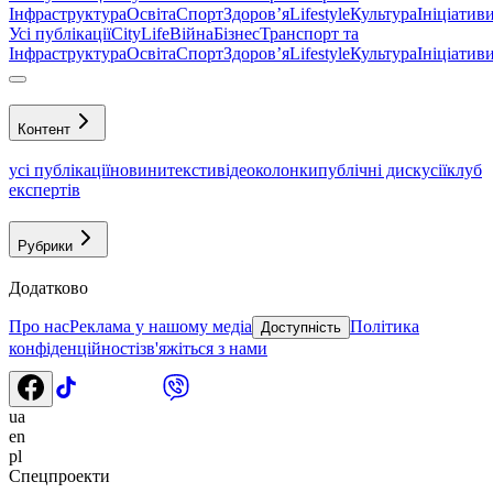
Інфраструктура
Освіта
Спорт
Здоровʼя
Lifestyle
Культура
Ініціатив
Усі публікації
CityLife
Війна
Бізнес
Транспорт та
Інфраструктура
Освіта
Спорт
Здоровʼя
Lifestyle
Культура
Ініціатив
Контент
усі публікації
новини
тексти
відео
колонки
публічні дискусії
клуб
експертів
Рубрики
Додатково
Про нас
Реклама у нашому медіа
Політика
Доступність
конфіденційності
зв'яжіться з нами
ua
en
pl
Спецпроекти