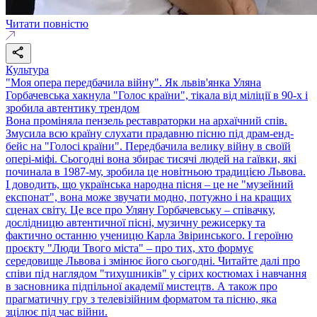
Читати повністю
Культура
"Моя опера передбачила війну". Як львів'янка Уляна
Горбачевська хакнула "Голос країни", тікала від міліції в 90-х і
зробила автентику трендом
Вона проміняла пензель реставраторки на архаїчний спів.
Змусила всю країну слухати прадавню пісню під драм-енд-
бейс на "Голосі країни". Передбачила велику війну в своїй
опері-міфі. Сьогодні вона збирає тисячі людей на гаївки, які
починала в 1987-му, зробила це новітньою традицією Львова.
І доводить, що українська народна пісня – це не "музейний
експонат", вона може звучати модно, потужно і на кращих
сценах світу. Це все про Уляну Горбачевську – співачку,
дослідницю автентичної пісні, музичну режисерку та
фактично останню ученицю Карла Звіринського. І героїню
проєкту "Люди Твого міста" – про тих, хто формує
середовище Львова і змінює його сьогодні. Читайте далі про
співи під наглядом "тихушників" у сірих костюмах і навчання
в засновника підпільної академії мистецтв. А також про
прагматичну гру з телевізійним форматом та пісню, яка
зцілює під час війни.