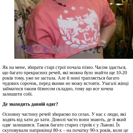
Як на мене, збирати старі строї почала пізно. Часом здається,
що багато прекрасних речей, які можна було знайти ще 10-20
років тому, уже не застала. Але й нині трапляється багато
чудових сорочок, перед якими не можу встояти. Узагалі жінці
займатися таким бізнесом складно, тому що все хочеш
залишити собі.
Де знаходять давній одяг?
Основну частину речей збираємо по селах. У нас є люди, які
ходять від хати до хати. Доволі часто вони знають, де й який
одяг залишився. Також багато старих строїв є у Львові. Їх
скуповували наприкінці 80-х – на початку 90-х років, коли це