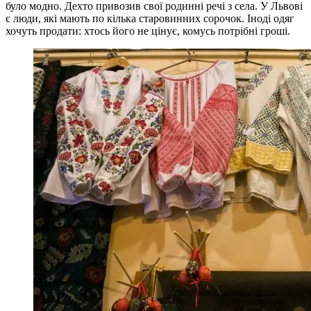
було модно. Дехто привозив свої родинні речі з села. У Львові
є люди, які мають по кілька старовинних сорочок. Іноді одяг
хочуть продати: хтось його не цінує, комусь потрібні гроші.