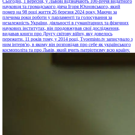
Сьогодні, 1 вересня, у Львові відзначають 100-річчя видатного
науковця та громадського діяча Ігоря Юхновського, який
помер на 98 році життя 26 березня 2024 року. Маючи за
плечима роки роботи у парламенті та голосування за
незалежність України, діяльності в гуманітарних та фізичних
наукових інститутах, він продовжував свої дослідження,
видавав книги про Другу світову війну, яку довелось
пережити. 11 років тому, у 2014 році, Tvoemisto.tv записувало з
ним інтерв'ю, в якому він розповідав про себе як українського
космополіта та про Львів, який вчить патріотизму всю країну.