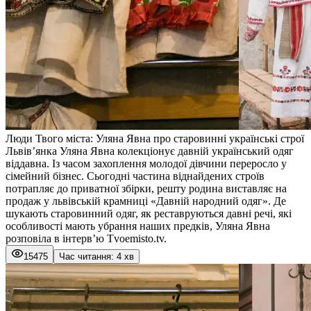
Люди Твого міста: Уляна Явна про старовинні українські строї
Львів’янка Уляна Явна колекціонує давній український одяг
віддавна. Із часом захоплення молодої дівчини переросло у
сімейний бізнес. Сьогодні частина віднайдених строїв
потрапляє до приватної збірки, решту родина виставляє на
продаж у львівській крамниці «Давній народний одяг». Де
шукають старовинний одяг, як реставруються давні речі, які
особливості мають убрання наших предків, Уляна Явна
розповіла в інтерв’ю Tvoemisto.tv.
15475
Час читання: 4 хв