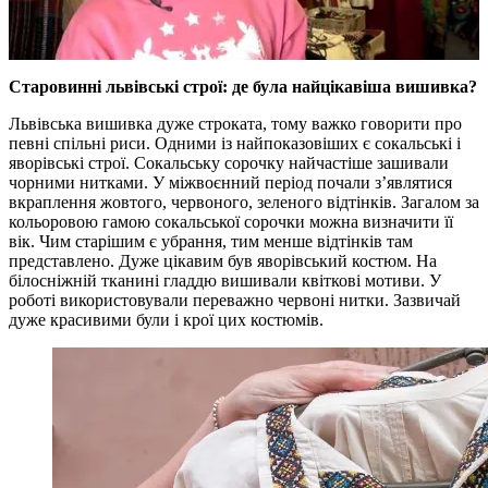
Старовинні львівські строї: де була найцікавіша вишивка?
Львівська вишивка дуже строката, тому важко говорити про
певні спільні риси. Одними із найпоказовіших є сокальські і
яворівські строї. Сокальську сорочку найчастіше зашивали
чорними нитками. У міжвоєнний період почали з’являтися
вкраплення жовтого, червоного, зеленого відтінків. Загалом за
кольоровою гамою сокальської сорочки можна визначити її
вік. Чим старішим є убрання, тим менше відтінків там
представлено. Дуже цікавим був яворівський костюм. На
білосніжній тканині гладдю вишивали квіткові мотиви. У
роботі використовували переважно червоні нитки. Зазвичай
дуже красивими були і крої цих костюмів.