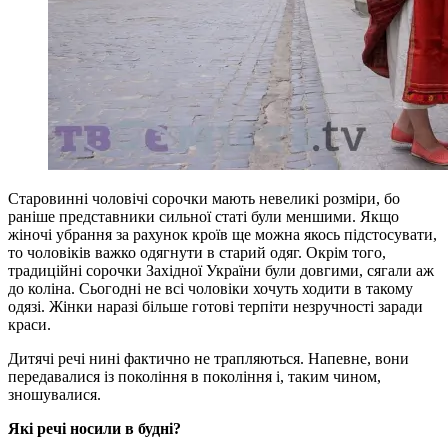
Старовинні чоловічі сорочки мають невеликі розміри, бо
раніше представники сильної статі були меншими. Якщо
жіночі убрання за рахунок кроїв ще можна якось підстосувати,
то чоловіків важко одягнути в старий одяг. Окрім того,
традиційні сорочки Західної України були довгими, сягали аж
до коліна. Сьогодні не всі чоловіки хочуть ходити в такому
одязі. Жінки наразі більше готові терпіти незручності заради
краси.
Дитячі речі нині фактично не трапляються. Напевне, вони
передавалися із покоління в покоління і, таким чином,
зношувалися.
Які речі носили в будні?