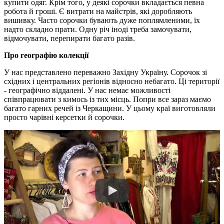
купити одяг. Крім того, у деякі сорочки вкладається певна
робота й гроші. Є витрати на майстрів, які доробляють
вишивку. Часто сорочки бувають дуже поплямленими, їх
надто складно прати. Одну річ іноді треба замочувати,
відмочувати, перепирати багато разів.
Про географію колекції
У нас представлено переважно Західну Україну. Сорочок зі
східних і центральних регіонів відносно небагато. Ці території
- географічно віддалені. У нас немає можливості
співпрацювати з кимось із тих місць. Попри все зараз маємо
багато гарних речей із Черкащини. У цьому краї виготовляли
просто чарівні керсетки й сорочки.