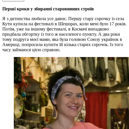
Перші кроки у збиранні старовинних строїв
Я з дитинства любила усе давнє. Першу стару сорочку із села
Кути купила на фестивалі в Шешорах, коли мені було 17 років.
Потім, уже на іншому фестивалі, в Космачі випадково
придбала обгортку із того ж населеного пункту. А два роки
тому подруга моєї мами, яка була головою Союзу українок в
Америці, попросила купити їй кілька старих сорочок. Із того
часу займаюся цією справою.