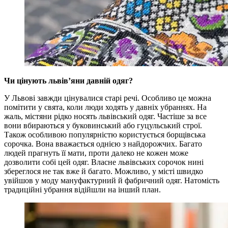
Чи цінують львів’яни давній одяг?
У Львові завжди цінувалися старі речі. Особливо це можна
помітити у свята, коли люди ходять у давніх убраннях. На
жаль, містяни рідко носять львівський одяг. Частіше за все
вони вбираються у буковинський або гуцульський строї.
Також особливою популярністю користується борщівська
сорочка. Вона вважається однією з найдорожчих. Багато
людей прагнуть її мати, проти далеко не кожен може
дозволити собі цей одяг. Власне львівських сорочок нині
збереглося не так вже й багато. Можливо, у місті швидко
увійшов у моду мануфактурний й фабричний одяг. Натомість
традиційні убрання відійшли на інший план.