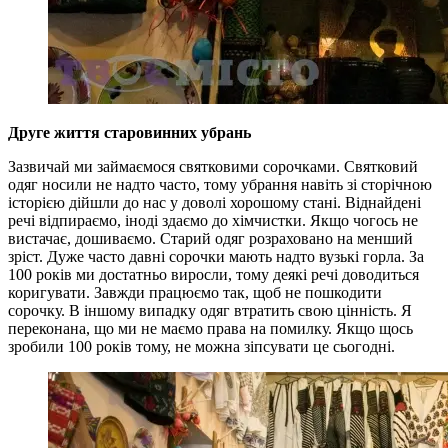
Друге життя старовинних убрань
Зазвичай ми займаємося святковими сорочками. Святковий
одяг носили не надто часто, тому убрання навіть зі сторічною
історією дійшли до нас у доволі хорошому стані. Віднайдені
речі відпираємо, іноді здаємо до хімчистки. Якщо чогось не
вистачає, дошиваємо. Старий одяг розраховано на менший
зріст. Дуже часто давні сорочки мають надто вузькі горла. За
100 років ми достатньо виросли, тому деякі речі доводиться
коригувати. Завжди працюємо так, щоб не пошкодити
сорочку. В іншому випадку одяг втратить свою цінність. Я
переконана, що ми не маємо права на помилку. Якщо щось
зробили 100 років тому, не можна зіпсувати це сьогодні.