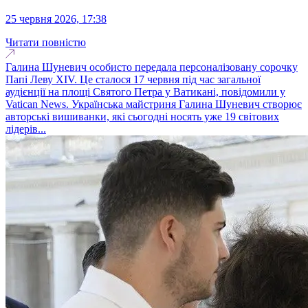
25 червня 2026, 17:38
Читати повністю
Галина Шуневич особисто передала персоналізовану сорочку
Папі Леву XIV. Це сталося 17 червня під час загальної
аудієнції на площі Святого Петра у Ватикані, повідомили у
Vatican News. Українська майстриня Галина Шуневич створює
авторські вишиванки, які сьогодні носять уже 19 світових
лідерів...