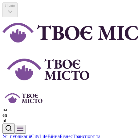
Львів
ua
en
pl
Усі публікації
CityLife
Війна
Бізнес
Транспорт та