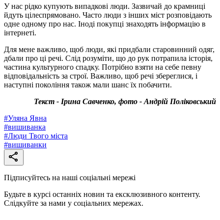
У нас рідко купують випадкові люди. Зазвичай до крамниці
йдуть цілеспрямовано. Часто люди з інших міст розповідають
одне одному про нас. Іноді покупці знаходять інформацію в
інтернеті.
Для мене важливо, щоб люди, які придбали старовинний одяг,
дбали про ці речі. Слід розуміти, що до рук потрапила історія,
частина культурного спадку. Потрібно взяти на себе певну
відповідальність за строї. Важливо, щоб речі збереглися, і
наступні покоління також мали шанс їх побачити.
Текст - Ірина Савченко, фото - Андрій Поліковський
#
Уляна Явна
#
вишиванка
#
Люди Твого міста
#
вишиванки
Підписуйтесь на наші соціальні мережі
Будьте в курсі останніх новин та ексклюзивного контенту.
Слідкуйте за нами у соціальних мережах.