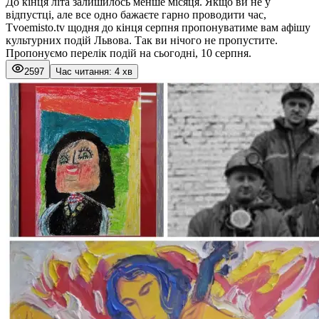
До кінця літа залишилось менше місяця. Якщо ви не у
відпустці, але все одно бажаєте гарно проводити час,
Tvoemisto.tv щодня до кінця серпня пропонуватиме вам афішу
культурних подій Львова. Так ви нічого не пропустите.
Пропонуємо перелік подій на сьогодні, 10 серпня.
2597
Час читання: 4 хв