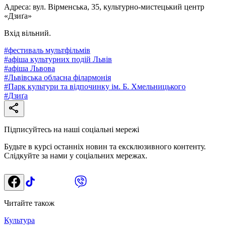
Адреса: вул. Вірменська, 35, культурно-мистецький центр
«Дзиґа»
Вхід вільний.
#
фестиваль мультфільмів
#
афіша культурних подій Львів
#
афіша Львова
#
Львівська обласна філармонія
#
Парк культури та відпочинку ім. Б. Хмельницького
#
Дзиґа
Підписуйтесь на наші соціальні мережі
Будьте в курсі останніх новин та ексклюзивного контенту.
Слідкуйте за нами у соціальних мережах.
Читайте також
Культура