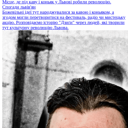
Місце, де під каву і коньяк у Львові робили революцію.
Спогади львів'ян
Божевільні ідеї тут народжувалися за кавою і коньяком, а
згодом могли перетворитися на фестиваль, радіо чи мистецьку
акцію. Розповідаємо історію "Дзиґи" через людей, які творили
тут культурну революцію Львова.