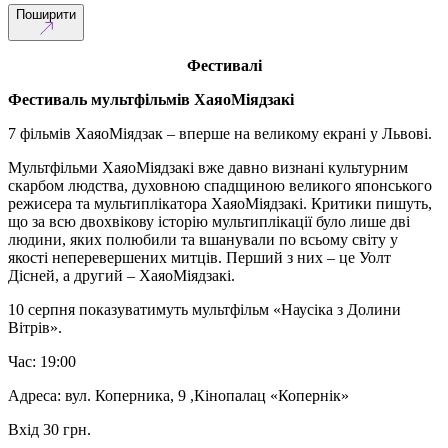
Поширити
Фестивалі
Фестиваль мультфільмів ХаяоМіядзакі
7 фільмів ХаяоМіядзак – вперше на великому екрані у Львові.
Мультфільми ХаяоМіядзакі вже давно визнані культурним
скарбом людства, духовною спадщиною великого японського
режисера та мультиплікатора ХаяоМіядзакі. Критики пишуть,
що за всю двохвікову історію мультиплікації було лише дві
людини, яких полюбили та вшанували по всьому світу у
якості неперевершених митців. Перший з них – це Уолт
Дісней, а другий – ХаяоМіядзакі.
10 серпня показуватимуть мультфільм «Наусіка з Долини
Вітрів».
Час: 19:00
Адреса: вул. Коперника, 9 ,Кінопалац «Копернік»
Вхід 30 грн.