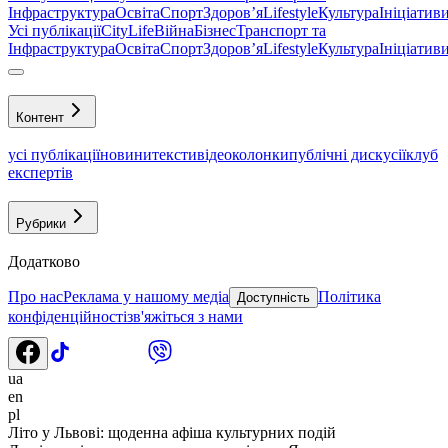
Інфраструктура
Освіта
Спорт
Здоровʼя
Lifestyle
Культура
Ініціатив
Усі публікації
CityLife
Війна
Бізнес
Транспорт та
Інфраструктура
Освіта
Спорт
Здоровʼя
Lifestyle
Культура
Ініціатив
Контент
усі публікації
новини
тексти
відео
колонки
публічні дискусії
клуб
експертів
Рубрики
Додатково
Про нас
Реклама у нашому медіа
Політика
Доступність
конфіденційності
зв'яжіться з нами
ua
en
pl
Літо у Львові: щоденна афіша культурних подій