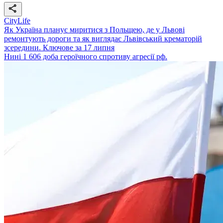
CityLife
Як Україна планує миритися з Польщею, де у Львові
ремонтують дороги та як виглядає Львівський крематорій
зсередини. Ключове за 17 липня
Нині 1 606 доба героїчного спротиву агресії рф.