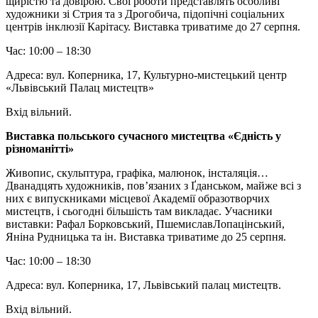
щирістю та довірою. Свої роботи представлять особливі
художники зі Стрия та з Дрогобича, підопічні соціальних
центрів інклюзії Карітасу. Виставка триватиме до 27 серпня.
Час: 10:00 – 18:30
Адреса: вул. Коперника, 17, Культурно-мистецький центр
«Львівський Палац мистецтв»
Вхід вільний.
Виставка польського сучасного мистецтва «Єдність у
різноманітті»
Живопис, скульптура, графіка, малюнок, інсталяція…
Дванадцять художників, пов’язаних з Ґданськом, майже всі з
них є випускниками місцевої Академії образотворчих
мистецтв, і сьогодні більшість там викладає. Учасники
виставки: Рафал Борковський, ПшемиславЛопацінський,
Яніна Рудницька та ін. Виставка триватиме до 25 серпня.
Час: 10:00 – 18:30
Адреса: вул. Коперника, 17, Львівський палац мистецтв.
Вхід вільний.