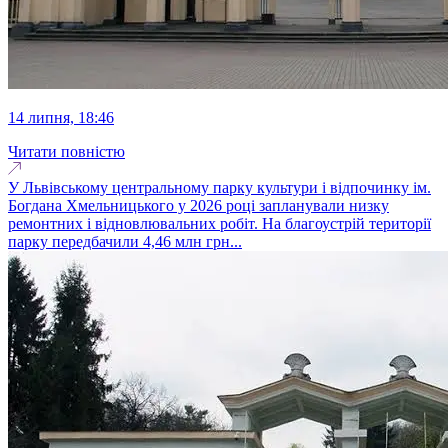
14 липня, 18:46
Читати повністю
У Львівському центральному парку культури і відпочинку ім.
Богдана Хмельницького у 2026 році запланували низку
ремонтних і відновлювальних робіт. На благоустрій території
парку передбачили 4,46 млн грн...