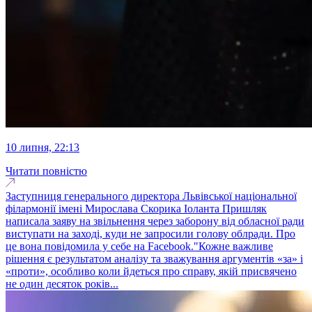
10 липня, 22:13
Читати повністю
Заступниця генерального директора Львівської національної
філармонії імені Мирослава Скорика Іоланта Пришляк
написала заяву на звільнення через заборону від обласної ради
виступати на заході, куди не запросили голову облради. Про
це вона повідомила у себе на Facebook."Кожне важливе
рішення є результатом аналізу та зважування аргументів «за» і
«проти», особливо коли йдеться про справу, якій присвячено
не один десяток років...