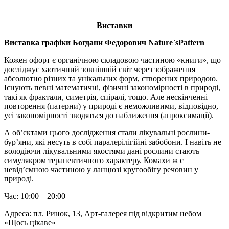
Виставки
Виставка графіки Богдани Федорович Nature`sРattern
Кожен офорт є органічною складовою частиною «книги», що
досліджує хаотичний зовнішній світ через зображення
абсолютно різних та унікальних форм, створених природою.
Існують певні математичні, фізичні закономірності в природі,
такі як фрактали, симетрія, спіралі, тощо. Але нескінченні
повторення (патерни) у природі є неможливими, відповідно,
усі закономірності зводяться до наближення (апроксимації).
А об’єктами цього дослідження стали лікувальні рослини-
бур’яни, які несуть в собі паралерілігійні забобони. І навіть не
володіючи лікувальними якостями дані рослини стають
симулякром терапевтичного характеру. Комахи ж є
невід’ємною частиною у ланцюзі кругообігу речовин у
природі.
Час: 10:00 – 20:00
Адреса: пл. Ринок, 13, Арт-галерея під відкритим небом
«Щось цікаве»