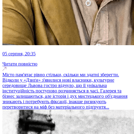
05 серпня, 20:35
Читати повністю
Місто пам'ятає рівно стільки, скільки ми здатні зберегти.
Відколи у «Дзиґи» з'явилися нові власники, культурне
середовище Львова гостро відчуло, що її унікальна
інституційність поступово розчиняється в часі. Галерея та
бізнес залишаються, але історія і дух мистецького об'єднання
зникають і потребують фіксації, інакше ризикують
перетворитися на міф без матеріального підґрунтя...