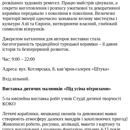
розкішних художніх ремесел. Працю майстрів цінували, а
секрети виготовлення і розпису ужиткової та декоративної
кераміки передавали з покоління в покоління. Величезні
території імперії одночасно зазнавали впливу мистецтва і
культури Азії та Європи, витворюючи власний, глибокий
символізм візерунків.
Джерелом натхнення для авторок виставки стала
багатогранність традиційної турецької кераміки – її давня
історія та безперервний розвиток.
Час: 9:00 – 22:00
Адреса: вул. Котлярська, 8, кав’ярня-галерея «Штука»
Вхід вільний.
Виставка дитячих малюнків «Під усіма вітрилами»
5-та ювілейна виставка робіт учнів Студії дитячої творчості
КОКО
Летючі кораблики, мешканці океанів та дивовижні маяки
створюють атмосферу далеких мандрів і захоплюючих пригод!
Живописні роботи, рисунки, аплікації, макети з картону та
гипсу виготовлені з шаленою фантазією дітками 4-15 років