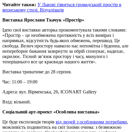
Читайте також:
У Львові з'явиться громадський простір в
японському стилі. Візуалізація
Виставка Ярослави Ткачук «Простір»
Ідею свої виставки авторка прокоментувала такими словами:
«Простір – це необмежена протяжність у всіх вимірах і
напрямках, відсутність будь-яких обмежень, перешкод. Це
свобода. Велич простору навколо нас непомітна і буденна, але
непереборне бажання зазирнути за обрій спонукає, надихає,
окрилює. Тісний зв’язок простору і часу, минулого і
теперішнього все це краєвиди нашого життя».
Виставка триватиме до 28 серпня.
Час: 11:00 – 19:00
Адреса: вул. Вірменська, 26, ICONART Gallery
Вхід: вільний.
Соціальний арт-проект «Особлива виставка»
Це буде експозиція творів
від людей з особливими потребами
,
можливість подивитись на світ їхніми очима: з безмежною