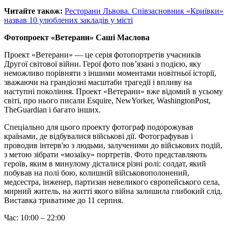
Читайте також:
Ресторани Львова. Співзасновник «Криївки»
назвав 10 улюблених закладів у місті
Фотопроект «Ветерани» Саші Маслова
Проект «Ветерани» — це серія фотопортретів учасників
Другої світової війни. Герої фото пов’язані з подією, яку
неможливо порівняти з іншими моментами новітньої історії,
зважаючи на грандіозні масштаби трагедії і впливу на
наступні покоління. Проект «Ветерани» вже відомий в усьому
світі, про нього писали Esquire, NewYorker, WashingtonPost,
TheGuardian і багато інших.
Спеціально для цього проекту фотограф подорожував
країнами, де відбувалися військові дії. Фотографував і
проводив інтерв'ю з людьми, залученими до військових подій,
з метою зібрати «мозаїку» портретів. Фото представляють
героїв, яким в минулому дісталися різні ролі: солдат, який
побував на полі бою, колишній військовополонений,
медсестра, інженер, партизан невеликого європейського села,
мирний житель, на житті якого війна залишила глибокий слід.
Виставка триватиме до 11 серпня.
Час: 10:00 – 22:00