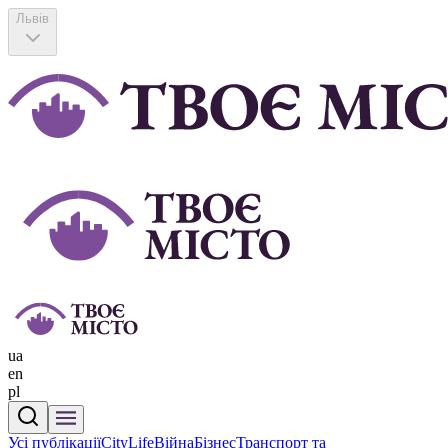
Львів
ua
en
pl
Усі публікації
CityLife
Війна
Бізнес
Транспорт та