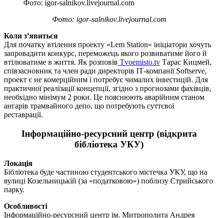
Фото: igor-salnikov.livejournal.com
Фото: igor-salnikov.livejournal.com
Коли з’явиться
Для початку втілення проекту «Lem Station» ініціатори хочуть
запровадити конкурс, переможець якого розвиватиме його й
втілюватиме в життя. Як розповів
Tvoemisto.tv
Тарас Кицмей,
співзасновник та член ради директорів ІТ-компанії Softserve,
проект є не комерційним і потребує чималих інвестицій. Для
практичної реалізації концепції, згідно з прогнозами фахівців,
необхідно мінімум 2 роки. Це пояснюють аварійним станом
ангарів трамвайного депо, що потребують суттєвої
реставрації.
Інформаційно-ресурсний центр (відкрита
бібліотека УКУ)
Локація
Бібліотека буде частиною студентського містечка УКУ, що на
вулиці Козельницькій (за «податковою») поблизу Стрийського
парку.
Особливості
Інформаційно-ресурсний центр ім. Митрополита Андрея