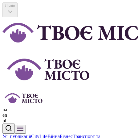
Львів
ua
en
pl
Усі публікації
CityLife
Війна
Бізнес
Транспорт та