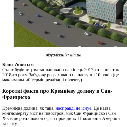
візуалізація: ain.uа
Коли з’явиться
Старт будівництва заплановано на кінець 2017-го – початок
2018-го року. Забудову розраховано на наступні 10 років (це
максимальний термін реалізації проекту).
Короткі факти про Кремнієву долину в Сан-
Франциско
Кремнієва долина, як така,
насправді не існує
. Це назва
конгломерату міст на півострові між Сан-Франциско і Сан-
Хосе, де розташовані офіси провідних ІТ-компаній Америки
та світу.