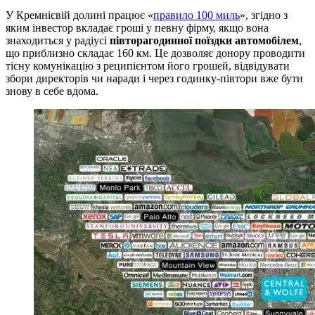
У Кремнієвій долині працює «
правило 100 миль
», згідно з
яким інвестор вкладає гроші у певну фірму, якщо вона
знаходиться у радіусі
півторагодинної поїздки автомобілем
,
що приблизно складає 160 км. Це дозволяє донору проводити
тісну комунікацію з реципієнтом його грошей, відвідувати
збори директорів чи наради і через годинку-півтори вже бути
знову в себе вдома.