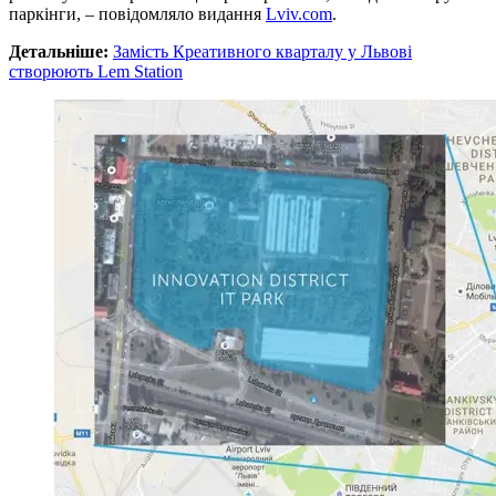
паркінги, – повідомляло видання
Lviv.com
.
Детальніше:
Замість Креативного кварталу у Львові
створюють Lem Station