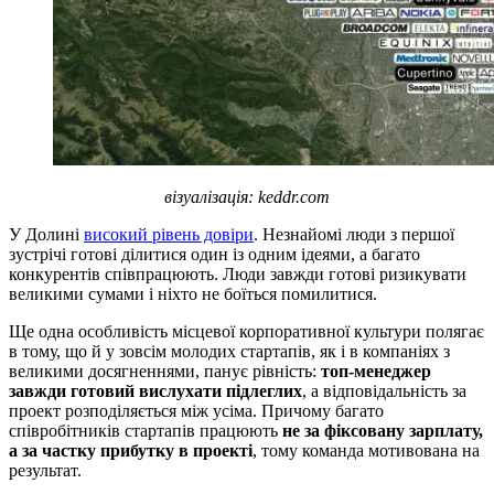
візуалізація: keddr.com
У Долині
високий рівень довіри
. Незнайомі люди з першої
зустрічі готові ділитися один із одним ідеями, а багато
конкурентів співпрацюють. Люди завжди готові ризикувати
великими сумами і ніхто не боїться помилитися.
Ще одна особливість місцевої корпоративної культури полягає
в тому, що й у зовсім молодих стартапів, як і в компаніях з
великими досягненнями, панує рівність:
топ-менеджер
завжди готовий вислухати підлеглих
, а відповідальність за
проект розподіляється між усіма. Причому багато
співробітників стартапів працюють
не за фіксовану зарплату,
а за частку прибутку в проекті
, тому команда мотивована на
результат.