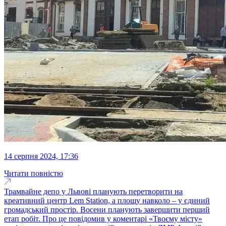
14 серпня 2024, 17:36
Читати повністю
Трамвайне депо у Львові планують перетворити на
креативний центр Lem Station, а площу навколо – у єдиний
громадський простір. Восени планують завершити перший
етап робіт. Про це повідомив у коментарі «Твоєму місту»