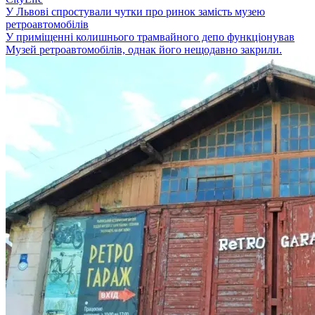
У Львові спростували чутки про ринок замість музею
ретроавтомобілів
У приміщенні колишнього трамвайного депо функціонував
Музей ретроавтомобілів, однак його нещодавно закрили.