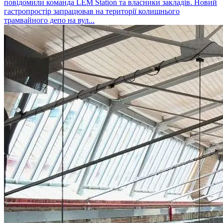
повідомили команда LEM Station та власники закладів. Новий
гастропростір запрацював на території колишнього
трамвайного депо на вул...