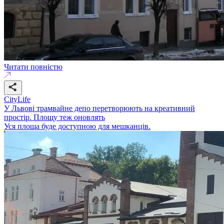
Читати повністю
CityLife
У Львові трамвайне депо перетворюють на креативний
простір. Площу теж оновлять
Уся площа буде доступною для мешканців.