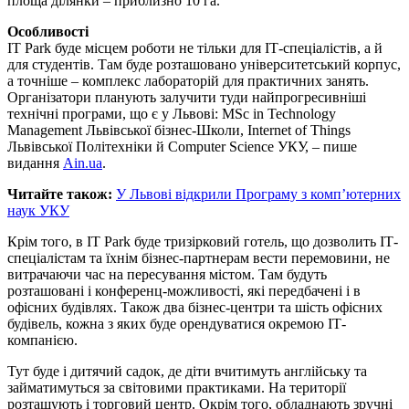
площа ділянки – приблизно 10 га.
Особливості
IT Park буде місцем роботи не тільки для ІТ-спеціалістів, а й
для студентів. Там буде розташовано університетський корпус,
а точніше – комплекс лабораторій для практичних занять.
Організатори планують залучити туди найпрогресивніші
технічні програми, що є у Львові: MSс in Technology
Management Львівської бізнес-Школи, Internet of Things
Львівської Політехніки й Computer Science УКУ, – пише
видання
Ain.ua
.
Читайте також:
У Львові відкрили Програму з комп’ютерних
наук УКУ
Крім того, в IT Park буде тризірковий готель, що дозволить ІТ-
спеціалістам та їхнім бізнес-партнерам вести перемовини, не
витрачаючи час на пересування містом. Там будуть
розташовані і конференц-можливості, які передбачені і в
офісних будівлях. Також два бізнес-центри та шість офісних
будівель, кожна з яких буде орендуватися окремою ІТ-
компанією.
Тут буде і дитячий садок, де діти вчитимуть англійську та
займатимуться за світовими практиками. На території
розташують і торговий центр. Окрім того, обладнають зручні