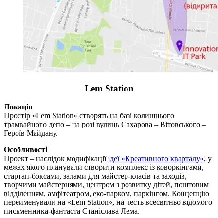
Lem Station
Локація
Простір «Lem Station» створять на базі колишнього
трамвайного депо – на розі вулиць Сахарова – Вітовського –
Героїв Майдану.
Особливості
Проект – наслідок модифікації
ідеї «Креативного кварталу»
, у
межах якого планували створити комплекс із коворкінгами,
стартап-боксами, залами для майстер-класів та заходів,
творчими майстернями, центром з розвитку дітей, поштовим
відділенням, амфітеатром, еко-парком, паркінгом. Концепцію
перейменували на «Lem Station», на честь всесвітньо відомого
письменника-фантаста Станіслава Лема.