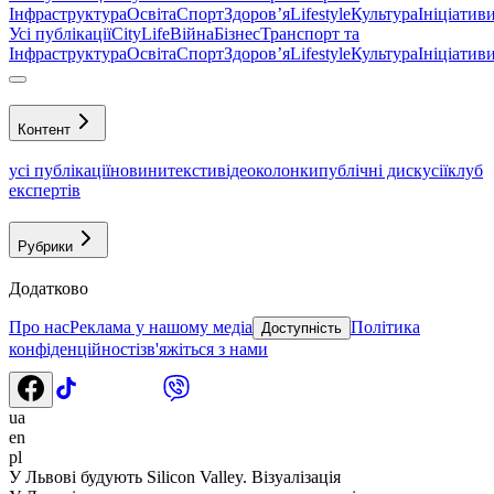
Інфраструктура
Освіта
Спорт
Здоровʼя
Lifestyle
Культура
Ініціатив
Усі публікації
CityLife
Війна
Бізнес
Транспорт та
Інфраструктура
Освіта
Спорт
Здоровʼя
Lifestyle
Культура
Ініціатив
Контент
усі публікації
новини
тексти
відео
колонки
публічні дискусії
клуб
експертів
Рубрики
Додатково
Про нас
Реклама у нашому медіа
Політика
Доступність
конфіденційності
зв'яжіться з нами
ua
en
pl
У Львові будують Silicon Valley. Візуалізація