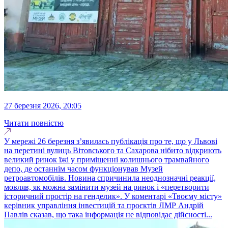
27 березня 2026, 20:05
Читати повністю
У мережі 26 березня з’явилась публікація про те, що у Львові
на перетині вулиць Вітовського та Сахарова нібито відкриють
великий ринок їжі у приміщенні колишнього трамвайного
депо, де останнім часом функціонував Музей
ретроавтомобілів. Новина спричинила неоднозначні реакції,
мовляв, як можна замінити музей на ринок і «перетворити
історичний простір на генделик». У коментарі «Твоєму місту»
керівник управління інвестицій та проєктів ЛМР Андрій
Павлів сказав, що така інформація не відповідає дійсності...