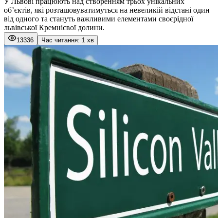
У Львові працюють над створенням трьох унікальних
об’єктів, які розташовуватимуться на невеликій відстані один
від одного та стануть важливими елементами своєрідної
львівської Кремнієвої долини.
13336
Час читання: 1 хв