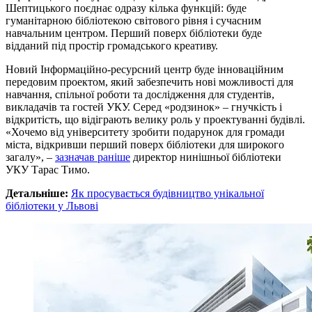
Шептицького поєднає одразу кілька функцій: буде
гуманітарною бібліотекою світового рівня і сучасним
навчальним центром. Перший поверх бібліотеки буде
відданий під простір громадського креативу.
Новий Інформаційно-ресурсний центр буде інноваційним
передовим проектом, який забезпечить нові можливості для
навчання, спільної роботи та дослідження для студентів,
викладачів та гостей УКУ. Серед «родзинок» – гнучкість і
відкритість, що відіграють велику роль у проектуванні будівлі.
«Хочемо від університету зробити подарунок для громади
міста, відкривши перший поверх бібліотеки для широкого
загалу», –
зазначав раніше
директор нинішньої бібліотеки
УКУ Тарас Тимо.
Детальніше:
Як просувається будівництво унікальної
бібліотеки у Львові