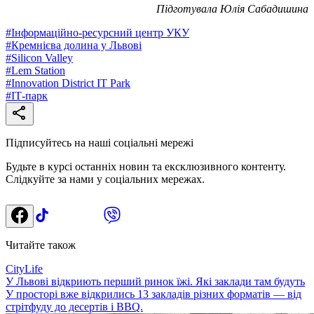
Підготувала Юлія Сабадишина
#
Інформаційно-ресурсний центр УКУ
#
Кремнієва долина у Львові
#
Silicon Valley
#
Lem Station
#
Innovation District IT Park
#
ІТ-парк
Підписуйтесь на наші соціальні мережі
Будьте в курсі останніх новин та ексклюзивного контенту.
Слідкуйте за нами у соціальних мережах.
Читайте також
CityLife
У Львові відкриють перший ринок їжі. Які заклади там будуть
У просторі вже відкрились 13 закладів різних форматів — від
стрітфуду до десертів і BBQ.