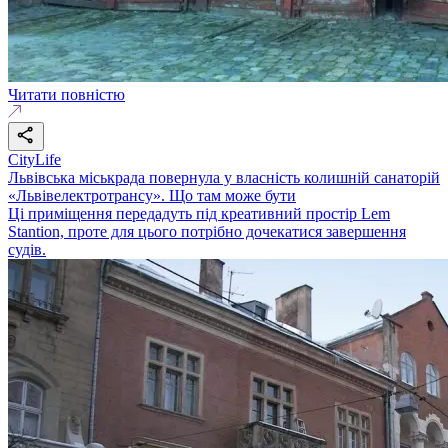
Читати повністю
CityLife
Львівська міськрада повернула у власність колишній санаторій
«Львівелектротрансу». Що там може бути
Ці приміщення передадуть під креативний простір Lem
Stantion, проте для цього потрібно дочекатися завершення
судів.