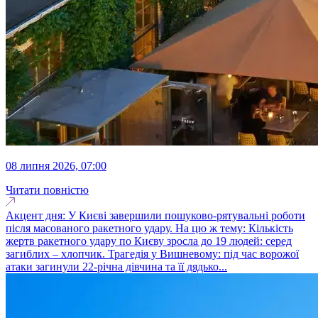
08 липня 2026, 07:00
Читати повністю
Акцент дня: У Києві завершили пошуково-рятувальні роботи
після масованого ракетного удару. На цю ж тему: Кількість
жертв ракетного удару по Києву зросла до 19 людей: серед
загиблих – хлопчик. Трагедія у Вишневому: під час ворожої
атаки загинули 22-річна дівчина та її дядько...