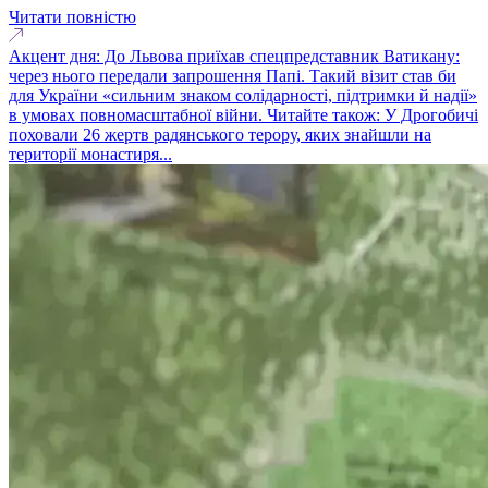
Читати повністю
Акцент дня: До Львова приїхав спецпредставник Ватикану:
через нього передали запрошення Папі. Такий візит став би
для України «сильним знаком солідарності, підтримки й надії»
в умовах повномасштабної війни. Читайте також: У Дрогобичі
поховали 26 жертв радянського терору, яких знайшли на
території монастиря...