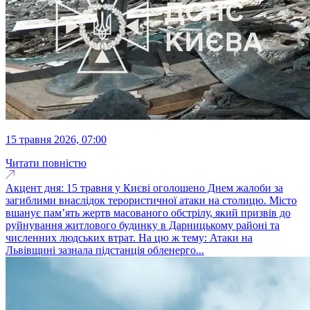
15 травня 2026, 07:00
Читати повністю
Акцент дня: 15 травня у Києві оголошено Днем жалоби за
загиблими внаслідок терористичної атаки на столицю. Місто
вшанує пам’ять жертв масованого обстрілу, який призвів до
руйнування житлового будинку в Дарницькому районі та
численних людських втрат. На цю ж тему: Атаки на
Львівщині зазнала підстанція обленерго...