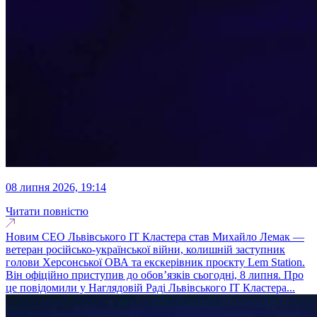
08 липня 2026, 19:14
Читати повністю
Новим CEO Львівського ІТ Кластера став Михайло Лемак —
ветеран російсько-української війни, колишній заступник
голови Херсонської ОВА та екскерівник проєкту Lem Station.
Він офіційно приступив до обов’язків сьогодні, 8 липня. Про
це повідомили у Наглядовій Раді Львівського ІТ Кластера...