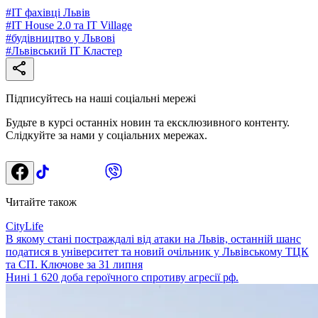
#
ІТ фахівці Львів
#
IT House 2.0 та IT Village
#
будівництво у Львові
#
Львівський ІТ Кластер
Підписуйтесь на наші соціальні мережі
Будьте в курсі останніх новин та ексклюзивного контенту.
Слідкуйте за нами у соціальних мережах.
Читайте також
CityLife
В якому стані постраждалі від атаки на Львів, останній шанс
податися в університет та новий очільник у Львівському ТЦК
та СП. Ключове за 31 липня
Нині 1 620 доба героїчного спротиву агресії рф.