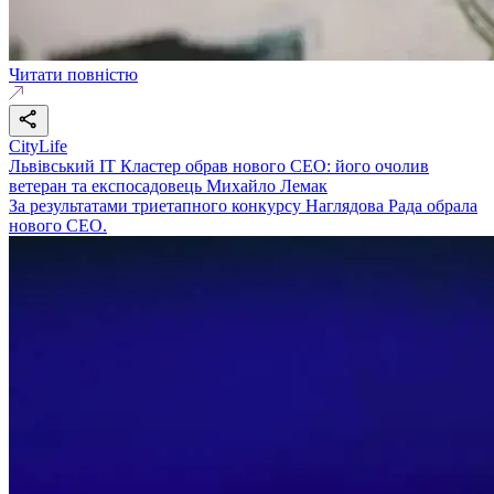
Читати повністю
CityLife
Львівський ІТ Кластер обрав нового CEO: його очолив
ветеран та експосадовець Михайло Лемак
За результатами триетапного конкурсу Наглядова Рада обрала
нового СЕО.