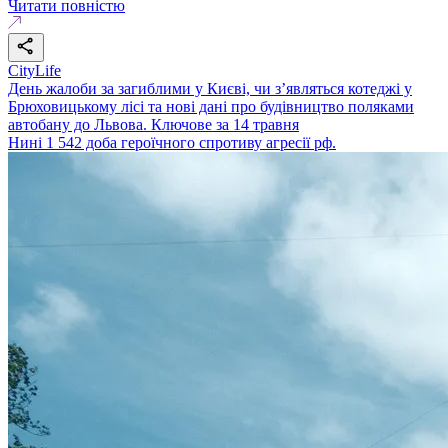
Читати повністю
CityLife
День жалоби за загиблими у Києві, чи з’являться котеджі у
Брюховицькому лісі та нові дані про будівництво поляками
автобану до Львова. Ключове за 14 травня
Нині 1 542 доба героїчного спротиву агресії рф.