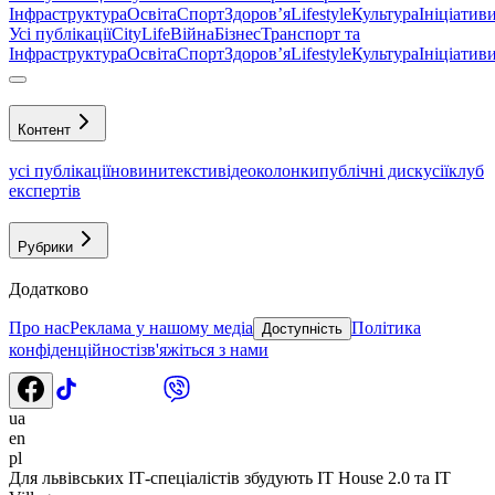
Інфраструктура
Освіта
Спорт
Здоровʼя
Lifestyle
Культура
Ініціатив
Усі публікації
CityLife
Війна
Бізнес
Транспорт та
Інфраструктура
Освіта
Спорт
Здоровʼя
Lifestyle
Культура
Ініціатив
Контент
усі публікації
новини
тексти
відео
колонки
публічні дискусії
клуб
експертів
Рубрики
Додатково
Про нас
Реклама у нашому медіа
Політика
Доступність
конфіденційності
зв'яжіться з нами
ua
en
pl
Для львівських ІТ-спеціалістів збудують IT House 2.0 та IT