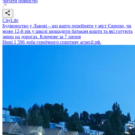
Читати повністю
CityLife
Будівництво у Львові – що варто перейняти у міст Європи, чи
може 12-й рік у школі заощадити батькам кошти та які готують
зміни на дорогах. Ключове за 7 липня
Нині 1 596 доба героїчного спротиву агресії рф.