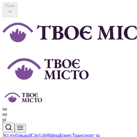
Львів
ua
en
pl
Усі публікації
CityLife
Війна
Бізнес
Транспорт та