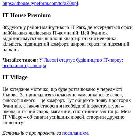
https://ithouse.typeform.com/to/qZ0ppI
.
IT House Premium
Збудують у районі майбутнього IT Park, де зосередяться офіси
найбільших львівських ІТ-компаній. Цей будинок
відрізнятимуть більші площі квартир та їхня невелика
кількість, підвищений комфорт, широкі тераси та підземний
паркінг.
Читайте також:
У Львові стартує будівництво ІТ-парку:
особливості, локація
IT Village
Це котеджне містечко, що буде розташовано у передмісті
Львова. За приклад взято класичне «американське село»,
філософія якого – це комфорт. Тут обіцяють появу просторих
будинків, а також створення необхідної інфраструктури –
школа, дитячий садок, магазини, спортивний зал тощо. Мета
IT Village – об’єднати успішних людей, створити дружню
спільноту.
Детальніше про проекти за
посиланням
.