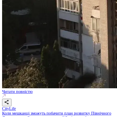
Читати повністю
CityLife
Коли мешканці зможуть побачити план розвитку Північного