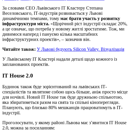
За словами СЕО Львівського ІТ Кластеру Степана
Веселовського, ІТ-індустрія розвивається у Львові
динамічними темпами, тому
має брати участь у розвитку
інфраструктури міста.
«Щорічний ріст індустрії складає 20%,
а це означає, що потреба у новому житлі зростатиме. Тож, ми
дивимося наперед і пануємо кілька масштабних
інфраструктурних проектів», – зазначив він.
Читайте також:
У Львові будують Silicon Valley. Візуалізація
У Львівському ІТ Кластері надали деталі щодо кожного із
запланованих проектів.
IT House 2.0
Будинок також буде зорієнтований на львівських ІТ-
спеціалістів та являтиме собою щось більше, аніж просто місце
для ночівлі. Новий IT House так буде дружньою спільнотою,
яка збиратиметься разом на свята та спільні кіноперегляди.
Планують, що близько 80% мешканців працюватимуть в ІТ-
індустрії.
Проголосувати, у якому районі Львова має з’явитися IT House
2.0, можна за посиланням: