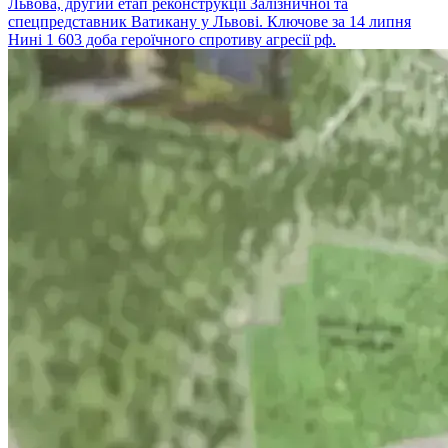
Львова, другий етап реконструкції Залізничної та
спецпредставник Ватикану у Львові. Ключове за 14 липня
Нині 1 603 доба героїчного спротиву агресії рф.