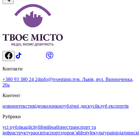
Контакти
+380 93 380 24 24
info@tvoemisto.tv
м. Львів, вул. Винниченка,
20а
Контент
новини
тексти
відео
колонки
публічні дискусії
клуб експертів
Рубрики
усі публікації
citylife
війна
бізнес
транспорт та
інфраструктура
освіта
спорт
здоровʼя
lifestyle
культура
ініціативи
св