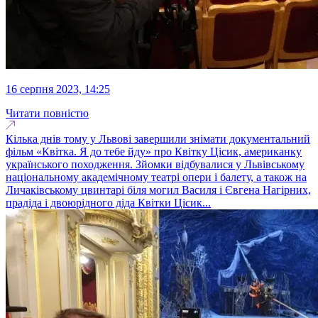
16 серпня 2023, 14:25
Читати повністю
Кілька днів тому у Львові завершили знімати документальний
фільм «Квітка. Я до тебе йду» про Квітку Цісик, американку
українського походження. Зйомки відбувалися у Львівському
національному академічному театрі опери і балету, а також на
Личаківському цвинтарі біля могил Василя і Євгена Нагірних,
прадіда і двоюрідного діда Квітки Цісик...