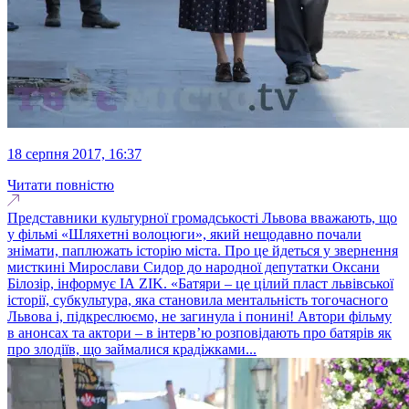
18 серпня 2017, 16:37
Читати повністю
Представники культурної громадськості Львова вважають, що
у фільмі «Шляхетні волоцюги», який нещодавно почали
знімати, паплюжать історію міста. Про це йдеться у звернення
мисткині Мирослави Сидор до народної депутатки Оксани
Білозір, інформує ІА ZIK. «Батяри – це цілий пласт львівської
історії, субкультура, яка становила ментальність тогочасного
Львова і, підкреслюємо, не загинула і понині! Автори фільму
в анонсах та актори – в інтерв’ю розповідають про батярів як
про злодіїв, що займалися крадіжками...