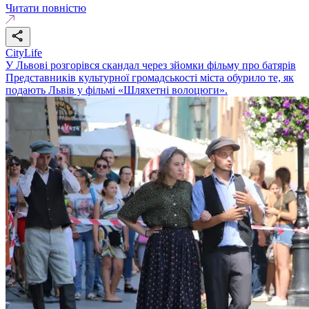
Читати повністю
CityLife
У Львові розгорівся скандал через зйомки фільму про батярів
Представників культурної громадськості міста обурило те, як
подають Львів у фільмі «Шляхетні волоцюги».