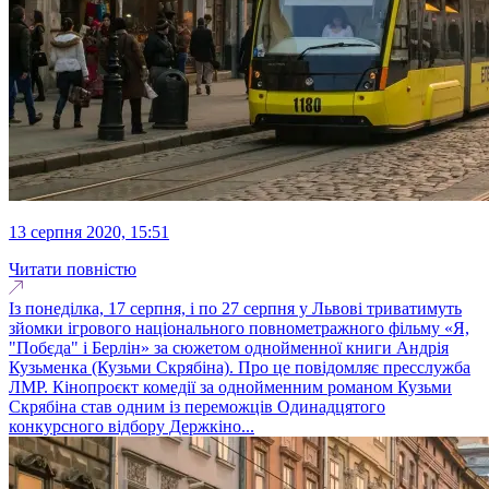
13 серпня 2020, 15:51
Читати повністю
Із понеділка, 17 серпня, і по 27 серпня у Львові триватимуть
зйомки ігрового національного повнометражного фільму «Я,
"Побєда" і Берлін» за сюжетом однойменної книги Андрія
Кузьменка (Кузьми Скрябіна). Про це повідомляє пресслужба
ЛМР. Кінопроєкт комедії за однойменним романом Кузьми
Скрябіна став одним із переможців Одинадцятого
конкурсного відбору Держкіно...