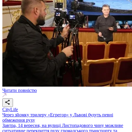
Читати повністю
CityLife
Через зйомку трилеру «Егрегор» у Львові будуть певні
обмеження руху
Завтра, 14 вересня, на вулиці Листопадового чину можливе
ситуативне перекриття руху громадського транспорту та