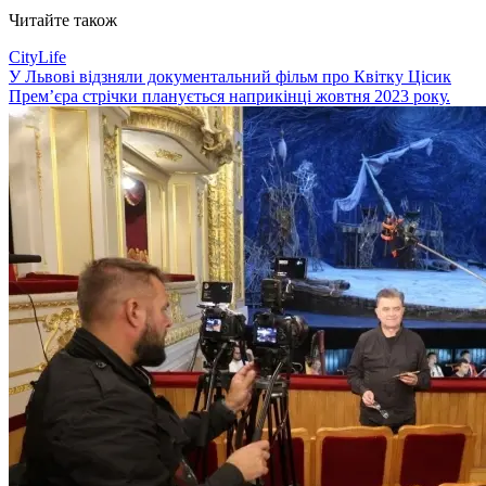
Читайте також
CityLife
У Львові відзняли документальний фільм про Квітку Цісик
Прем’єра стрічки планується наприкінці жовтня 2023 року.