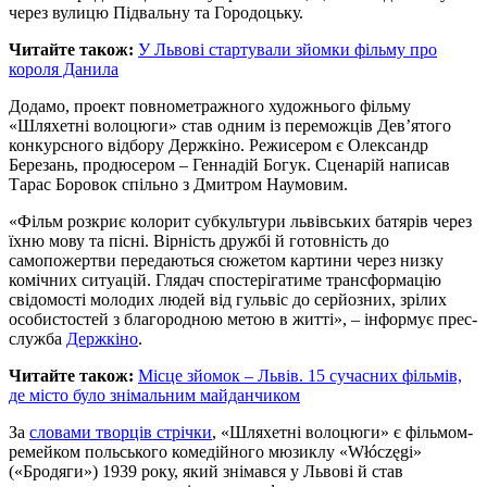
через вулицю Підвальну та Городоцьку.
Читайте також:
У Львові стартували зйомки фільму про
короля Данила
Додамо, проект повнометражного художнього фільму
«Шляхетні волоцюги» став одним із переможців Дев’ятого
конкурсного відбору Держкіно. Режисером є Олександр
Березань, продюсером – Геннадій Богук. Сценарій написав
Тарас Боровок спільно з Дмитром Наумовим.
«Фільм розкриє колорит субкультури львівських батярів через
їхню мову та пісні. Вірність дружбі й готовність до
самопожертви передаються сюжетом картини через низку
комічних ситуацій. Глядач спостерігатиме трансформацію
свідомості молодих людей від гульвіс до серйозних, зрілих
особистостей з благородною метою в житті», – інформує прес-
служба
Держкіно
.
Читайте також:
Місце зйомок – Львів. 15 сучасних фільмів,
де місто було знімальним майданчиком
За
словами творців стрічки
, «Шляхетні волоцюги» є фільмом-
ремейком польського комедійного мюзиклу «Włóczęgi»
(«Бродяги») 1939 року, який знімався у Львові й став