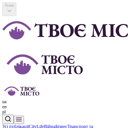
Львів
ua
en
pl
Усі публікації
CityLife
Війна
Бізнес
Транспорт та