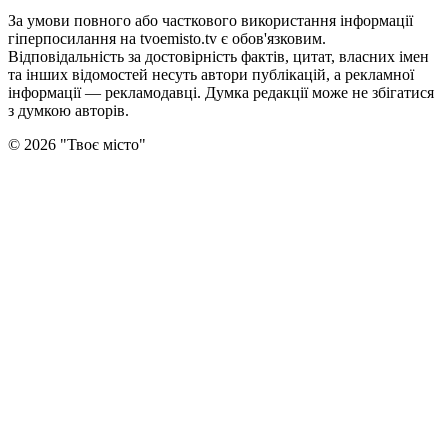
За умови повного або часткового використання iнформацiї
гіперпосилання на tvoemisto.tv є обов'язковим.
Відповідальність за достовірність фактів, цитат, власних імен
та інших відомостей несуть автори публікацій, а рекламної
інформації — рекламодавці. Думка редакцiї може не збiгатися
з думкою авторiв.
©
2026
"
Твоє місто
"