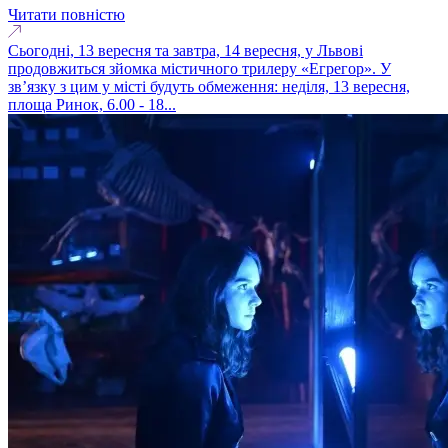
Читати повністю
Сьогодні, 13 вересня та завтра, 14 вересня, у Львові
продовжиться зйомка містичного трилеру «Егрегор». У
зв’язку з цим у місті будуть обмеження: неділя, 13 вересня,
площа Ринок, 6.00 - 18...