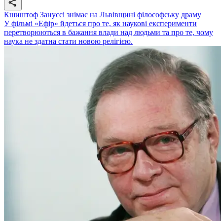
Кшиштоф Зануссі знімає на Львівщині філософську драму
У фільмі «Ефір» йдеться про те, як наукові експерименти
перетворюються в бажання влади над людьми та про те, чому
наука не здатна стати новою релігією.