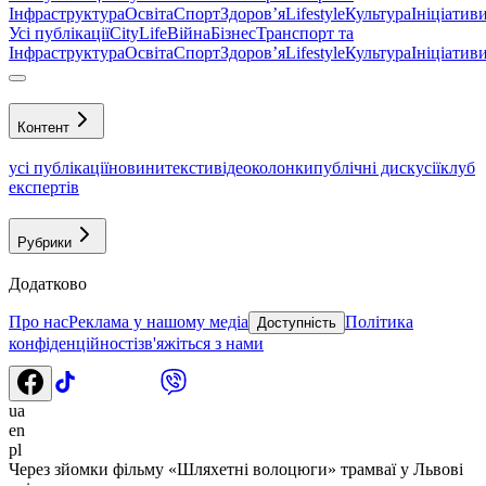
Інфраструктура
Освіта
Спорт
Здоровʼя
Lifestyle
Культура
Ініціатив
Усі публікації
CityLife
Війна
Бізнес
Транспорт та
Інфраструктура
Освіта
Спорт
Здоровʼя
Lifestyle
Культура
Ініціатив
Контент
усі публікації
новини
тексти
відео
колонки
публічні дискусії
клуб
експертів
Рубрики
Додатково
Про нас
Реклама у нашому медіа
Політика
Доступність
конфіденційності
зв'яжіться з нами
ua
en
pl
Через зйомки фільму «Шляхетні волоцюги» трамваї у Львові