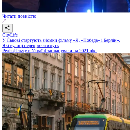
Читати повністю
CityLife
У Львові стартують зйомки фільму «Я, «Побєда» і Берлін».
Які вулиці перекриватимуть
Реліз фільму в Україні запланували на 2021 рік.