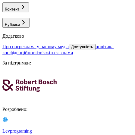
Контент
Рубрики
Додатково
про нас
реклама у нашому медіа
політика
Доступність
конфіденційності
зв'яжіться з нами
За підтримки
:
Розроблено
:
Levprograming