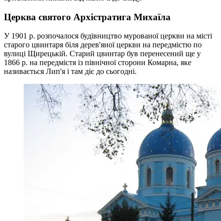
Церква святого Архістратига Михаїла
У 1901 р. розпочалося будівництво мурованої церкви на місті
старого цвинтаря біля дерев'яної церкви на передмістю по
вулиці Щирецькій. Старий цвинтар був перенесений ще у
1866 р. на передмістя із північної сторони Комарна, яке
називається Лип'я і там діє до сьогодні.