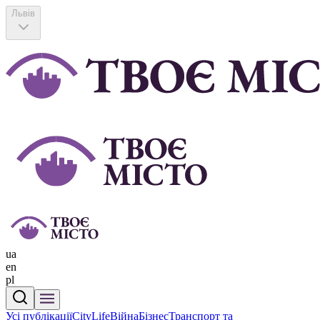
Львів
ua
en
pl
Усі публікації
CityLife
Війна
Бізнес
Транспорт та