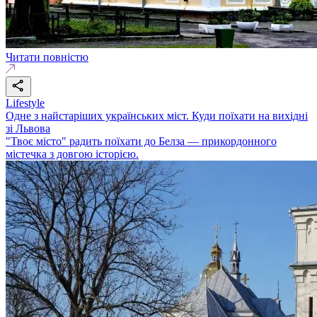
Читати повністю
Lifestyle
Одне з найстаріших українських міст. Куди поїхати на вихідні
зі Львова
"Твоє місто" радить поїхати до Белза — прикордонного
містечка з довгою історією.