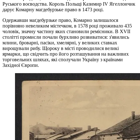
Руського воєводства. Король Польщі Казимир IV Ягеллончик
дарує Комарну магдебурзьке право в 1473 році.
Одержавши маґдебурзьке право, Комарно залишалося
порівняно невеликим містечком, в 1578 році проживало 435
чоловік, значну частину яких становили ремісники. В XVII
столітті промисли почали бурхливо розвиватися: з'явились
млини, броварні, пасіки, хмелярні, у великих ставках
вирощували рибу. Щороку в місті проводилися великі
ярмарки, що свідчить про його розташування на важливих
торговельних шляхах, які сполучали Україну з країнами
Західної Європи.