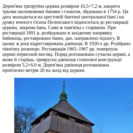
Дерев'яна тризрубна церква розміром 16,5×7,2 м, накрита
трьома шоломовими банями і гоньтом, збудована в 1754 р. Ця
дата знаходиться на хрестовій бантині центральної бані і на
думку вченого Осипа Пеленського відноситься до реставрації
церкви, зокрема бань. Сама ж пам'ятка є старішою. При
реставрації 1891 р. розбудовано в західному напрямку
бабинець, реставровано баню, дах, направлено підлогу. В
цьому ж році відреставрована дзвіниця. В 1920-х рр. Розібрано
північну ризницю. Реставрація 1965–1967 рр. повернула
церкві первісний вигляд. Поряд розташована сучасна церкві, а
може й старіша, триярусна дзвіниця стовпової конструкції
розміром 5,2×6,0 м. Дерев'яна дзвіниця розташована
приблизно метрів 20 на захід від церкви.