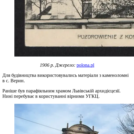
1906 р. Джерело:
polona.pl
Для будівництва використовувались матеріали з каменоломні
в с. Верин.
Раніше був парафіяльним храмом Львівській архидієцезії.
Нині перебуває в користуванні вірними УГКЦ.