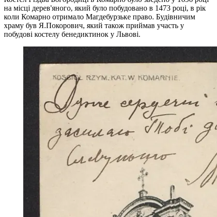
на місці дерев'яного, який було побудовано в 1473 році, в рік
коли Комарно отримало Магдебурзьке право. Будівничим
храму був Я.Покорович, який також приймав участь у
побудові костелу бенедиктинок у Львові.