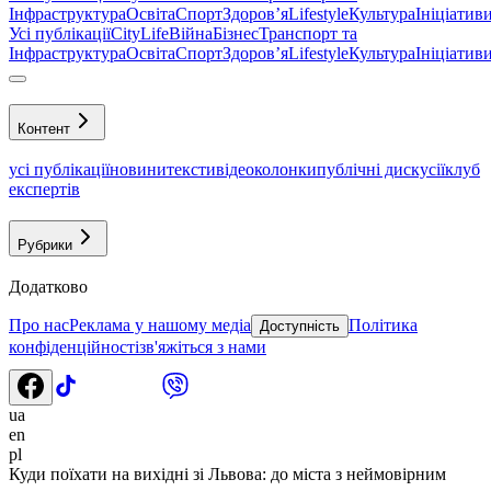
Інфраструктура
Освіта
Спорт
Здоровʼя
Lifestyle
Культура
Ініціатив
Усі публікації
CityLife
Війна
Бізнес
Транспорт та
Інфраструктура
Освіта
Спорт
Здоровʼя
Lifestyle
Культура
Ініціатив
Контент
усі публікації
новини
тексти
відео
колонки
публічні дискусії
клуб
експертів
Рубрики
Додатково
Про нас
Реклама у нашому медіа
Політика
Доступність
конфіденційності
зв'яжіться з нами
ua
en
pl
Куди поїхати на вихідні зі Львова: до міста з неймовірним