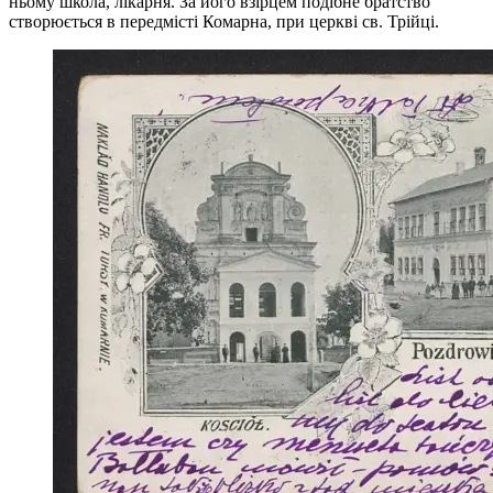
ньому школа, лікарня. За його взірцем подібне братство
створюється в передмісті Комарна, при церкві св. Трійці.