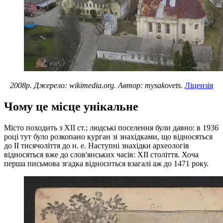
2008р. Джерело: wikimedia.org. Автор: mysakovets.
Ліцензія
Чому це місце унікальне
Місто походить з XII ст.; людські поселення були давно: в 1936
році тут було розкопано курган зі знахідками, що відносяться
до II тисячоліття до н. е. Наступні знахідки археологів
відносяться вже до слов'янських часів: XII століття. Хоча
перша письмова згадка відноситься взагалі аж до 1471 року.