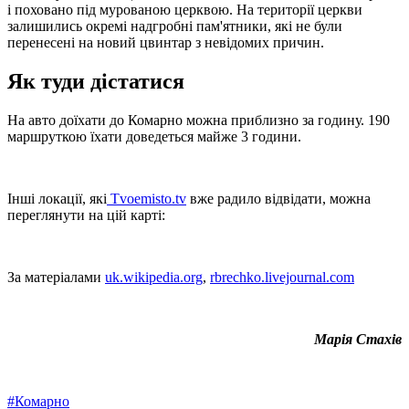
і поховано під мурованою церквою. На території церкви
залишились окремі надгробні пам'ятники, які не були
перенесені на новий цвинтар з невідомих причин.
Як туди дістатися
На авто доїхати до Комарно можна приблизно за годину. 190
маршруткою їхати доведеться майже 3 години.
Інші локації, які
Tvoemisto.tv
вже радило відвідати, можна
переглянути на цій карті:
За матеріалами
uk.wikipedia.org
,
rbrechko.livejournal.com
Марія Стахів
#
Комарно