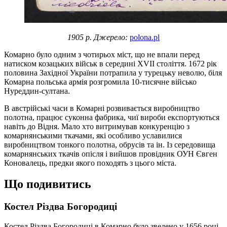
1905 р. Джерело:
polona.pl
Комарно було одним з чотирьох міст, що не впали перед
натиском козацьких військ в середині XVII століття. 1672 рік
половина Західної України потрапила у турецьку неволю, біля
Комарна польська армія розгромила 10-тисячне військо
Нуреддин-султана.
В австрійські часи в Комарні розвивається виробництво
полотна, працює суконна фабрика, чиї вироби експортуються
навіть до Відня. Мало хто витримував конкуренцію з
комарнянськими ткачами, які особливо уславилися
виробництвом тонкого полотна, обрусів та ін. Із середовища
комарнянських ткачів опісля і вийшов провідник ОУН Євген
Коновалець, предки якого походять з цього міста.
Що подивитись
Костел Різдва Богородиці
Костел Різдва Богородиці в Комарно було зведено у 1656 році