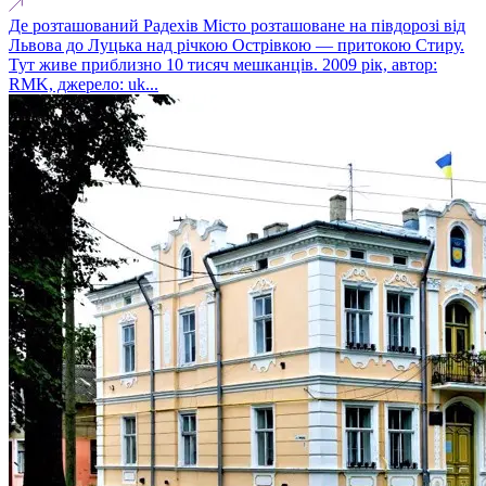
Де розташований Радехів Місто розташоване на півдорозі від
Львова до Луцька над річкою Острівкою — притокою Стиру.
Тут живе приблизно 10 тисяч мешканців. 2009 рік, автор:
RMK, джерело: uk...