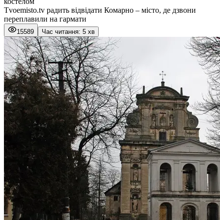
костелом
Tvoemisto.tv радить відвідати Комарно – місто, де дзвони
переплавили на гармати
15589
Час читання: 5 хв