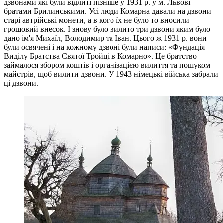
дзвонами які були відлиті пізніше у 1931 р. у м. Львові
братами Брилинськими. Усі люди Комарна давали на дзвони
старі автрійські монети, а в кого їх не було то вносили
грошовий внесок. І знову було вилито три дзвони яким було
дано ім'я Михаїл, Володимир та Іван. Цього ж 1931 р. вони
були освячені і на кожному дзвоні були написи: «Фундація
Виділу Братства Святої Тройці в Комарно». Це братство
займалося збором коштів і організацією вилиття та пошуком
майстрів, щоб вилити дзвони. У 1943 німецькі війська забрали
ці дзвони.