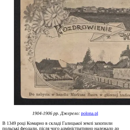
1904-1906 рр. Джерело:
polona.pl
В 1349 році Комарно в складі Галицької землі захопили
польські феодали, після чого адміністративно належало до