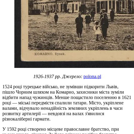
1926-1937 рр. Джерело:
polona.pl
1524 році турецьке військо, не зумівши підкорити Львів,
пішло Чорним шляхом на Комарно, захисники міста зуміли
відбити напад чужинців. Менше пощастило поселенню в 1621
році — міські передмістя спалили татари. Місто, укріплене
валами, відчувало ненадійність земляних укріплень в часи
розвитку артилерії — невдовзі на валах з'явилися
різнокаліберні гармати.
У 1592 році створено місцеве православне братство, при