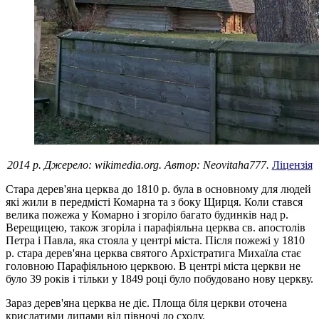
2014 р. Джерело: wikimedia.org. Автор: Neovitaha777.
Ліцензія
Стара дерев'яна церква до 1810 р. була в основному для людей
які жили в передмісті Комарна та з боку Щирця. Коли стався
велика пожежа у Комарно і згоріло багато будинків над р.
Верещицею, також згоріла і парафіяльна церква св. апостолів
Петра і Павла, яка стояла у центрі міста. Після пожежі у 1810
р. стара дерев'яна церква святого Архістратига Михаїла стає
головною Парафіяльною церквою. В центрі міста церкви не
було 39 років і тільки у 1849 році було побудовано нову церкву.
Зараз дерев'яна церква не діє. Площа біля церкви оточена
крислатими липами від півночі до сходу.