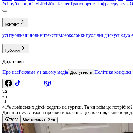
Усі публікації
CityLife
Війна
Бізнес
Транспорт та Інфраструктура
О
Контент
усі публікації
новини
тексти
відео
колонки
публічні дискусії
клуб 
Рубрики
Додатково
Про нас
Реклама у нашому медіа
Політика конфіден
Доступність
ua
en
pl
41% львівських дітей ходить на гуртки. Та чи всім це потрібно?
Дитина немає змоги проявити власні зацікавлення, якщо відвіда
7058
Час читання: 2 хв