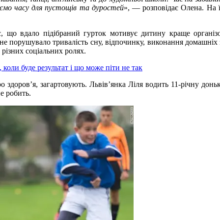
аємо часу для пустощів та дуростей
», — розповідає Олена. На ї
ає, що вдало підібраний гурток мотивує дитину краще організ
не порушувало тривалість сну, відпочинку, виконання домашніх з
 різних соціальних ролях.
 коли буде результат і що може піти не так
здоров’я, загартовують. Львів’янка Ліля водить 11-річну доньку
не робить.