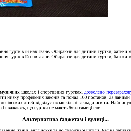
ння гуртків їй нав’язане. Обираючи для дитини гуртки, батьки ма
ння гуртків їй нав’язане. Обираючи для дитини гуртки, батьки ма
в музичних школах і спортивних гуртках,
дозволено перезарахов
ити низку профільних законів та понад 100 постанов. За даним
львівських дітей відвідує позашкільні заклади освіти. Найпопу
які вважають, що гуртки не мають бути самоціллю.
Альтернатива
ґ
аджетам і вулиці...
авання, танці, англійську та до художньої школи. Час на забавки