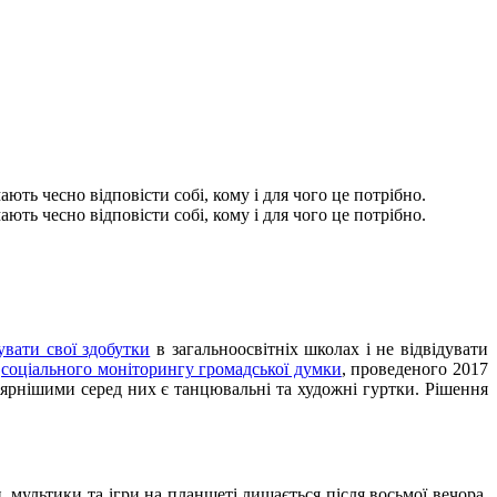
ють чесно відповісти собі, кому і для чого це потрібно.
ють чесно відповісти собі, кому і для чого це потрібно.
увати свої здобутки
в загальноосвітніх школах і не відвідувати
и
соціального моніторингу громадської думки
, проведеного 2017
лярнішими серед них є танцювальні та художні гуртки. Рішення
, мультики та ігри на планшеті лишається після восьмої вечора.