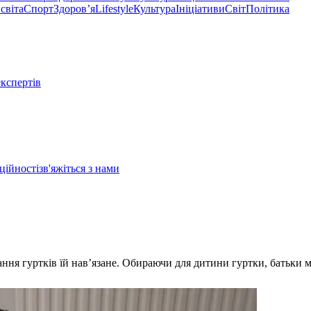
світа
Спорт
Здоровʼя
Lifestyle
Культура
Ініціативи
Світ
Політика
експертів
ційності
зв'яжіться з нами
ння гуртків їй нав’язане. Обираючи для дитини гуртки, батьки ма