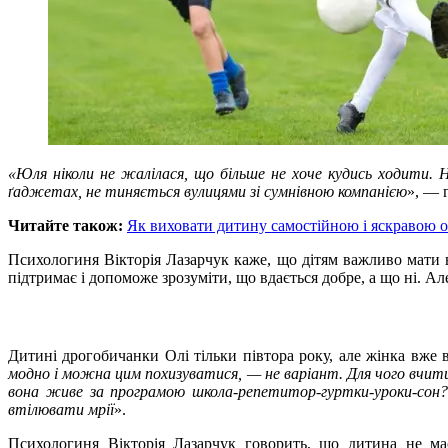
«Юля ніколи не жалілася, що більше не хоче кудись ходити. 
ґаджетах, не тиняється вулицями зі сумнівною компанією
», — 
Читайте також:
Як виховати дитину самостійною і яскравою о
Психологиня Вікторія Лазарчук каже, що дітям важливо мати в
підтримає і допоможе зрозуміти, що вдається добре, а що ні. Ал
Дитині дрогобичанки Олі тільки півтора року, але жінка вже ви
модно і можна цим похизуватися, — не варіант. Для чого вчити
вона живе за програмою школа-репетитор-гуртки-уроки-сон?
втілювати мрії
».
Психологиня Вікторія Лазарчук говорить, що дитина не має