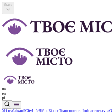
Львів
ua
en
pl
Усі публікації
CityLife
Війна
Бізнес
Транспорт та Інфраструктура
О