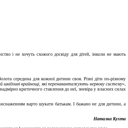
ство і не хочуть схожого досвіду для дітей, інколи не мають
олота середина для кожної дитини своя. Різні діти по-різному
ей шкідливі крайнощі, які перенавантажують нервову систему
»,
адмірно критичного ставлення до неї, зневіра у власних силах
виснаженням варто шукати батькам. І бажано не для дитини, а
Наталка Кухта