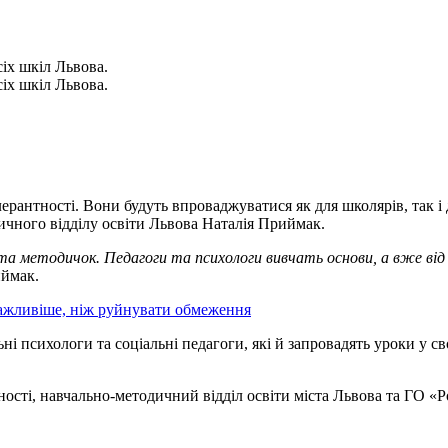
сіх шкіл Львова.
сіх шкіл Львова.
лерантності. Вони будуть впроваджуватися як для школярів, так і 
чного відділу освіти Львова Наталія Приймак.
а методичок. Педагоги та психологи вивчать основи, а вже від 
иймак.
важливіше, ніж руйнувати обмеження
 психологи та соціальні педагоги, які й запровадять уроки у сво
ості, навчально-методичний відділ освіти міста Львова та ГО «Ро