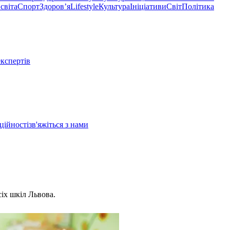
світа
Спорт
Здоровʼя
Lifestyle
Культура
Ініціативи
Світ
Політика
експертів
ційності
зв'яжіться з нами
сіх шкіл Львова.