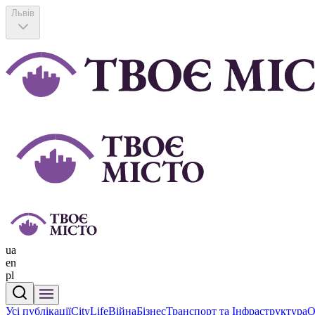
Львів
ua
en
pl
Усі публікації
CityLife
Війна
Бізнес
Транспорт та Інфраструктура
О