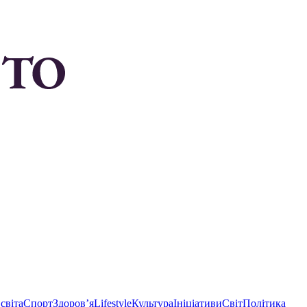
світа
Спорт
Здоровʼя
Lifestyle
Культура
Ініціативи
Світ
Політика