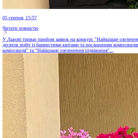
05 серпня, 15:57
Читати повністю
У Львові триває прийом заявок на конкурс "Найкраще озеленення
десяток робіт із барвистими квітами та рослинними композиція
композиція" та "Найкраще озеленення підвіконня"...