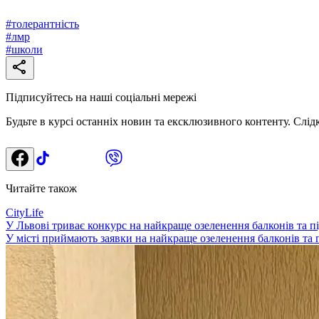
#
толерантність
#
лмр
#
школи
Підписуйтесь на наші соціальні мережі
Будьте в курсі останніх новин та ексклюзивного контенту. Слід
Читайте також
CityLife
У Львові триває конкурс на найкраще озеленення балконів та під
У місті приймають заявки на найкраще озеленення балконів та п