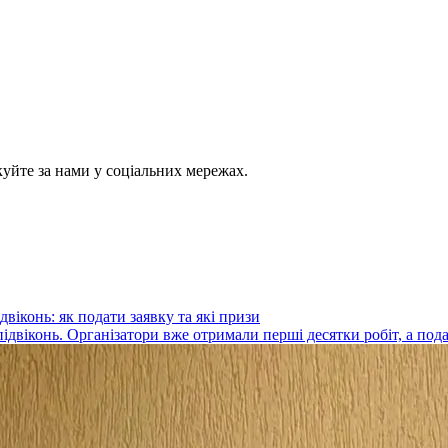
куйте за нами у соціальних мережах.
віконь: як подати заявку та які призи
ідвіконь. Організатори вже отримали перші десятки робіт, а под