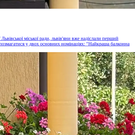
Львівської міської ради, львів'яни вже надіслали перший
 позмагатися у двох основних номінаціях: "Найкраща балконна