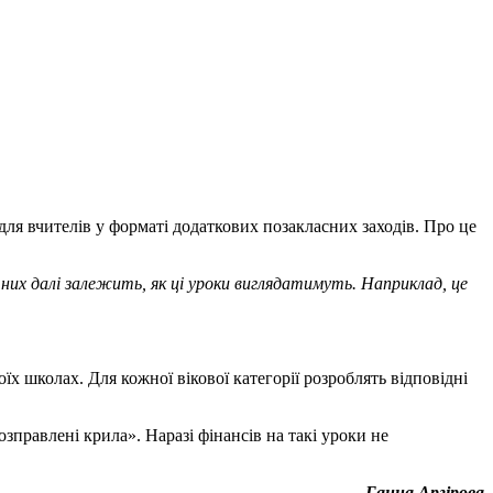
для вчителів у форматі додаткових позакласних заходів. Про це
них далі залежить, як ці уроки виглядатимуть. Наприклад, це
їх школах. Для кожної вікової категорії розроблять відповідні
зправлені крила». Наразі фінансів на такі уроки не
Ганна Аргірова