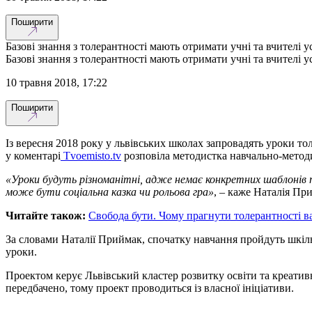
Поширити
Базові знання з толерантності мають отримати учні та вчителі у
Базові знання з толерантності мають отримати учні та вчителі у
10 травня 2018, 17:22
Поширити
Із вересня 2018 року у львівських школах запровадять уроки то
у коментарі
Tvoemisto.tv
розповіла методистка навчально-методи
«Уроки будуть різноманітні, адже немає конкретних шаблонів т
може бути соціальна казка чи рольова гра»
, – каже Наталія Пр
Читайте також:
Свобода бути. Чому прагнути толерантності 
За словами Наталії Приймак, спочатку навчання пройдуть шкільні
уроки.
Проектом керує Львівський кластер розвитку освіти та креативн
передбачено, тому проект проводиться із власної ініціативи.