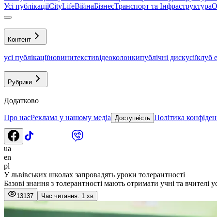
Усі публікації
CityLife
Війна
Бізнес
Транспорт та Інфраструктура
О
Контент
усі публікації
новини
тексти
відео
колонки
публічні дискусії
клуб 
Рубрики
Додатково
Про нас
Реклама у нашому медіа
Політика конфіден
Доступність
ua
en
pl
У львівських школах запровадять уроки толерантності
Базові знання з толерантності мають отримати учні та вчителі у
13137
Час читання: 1 хв