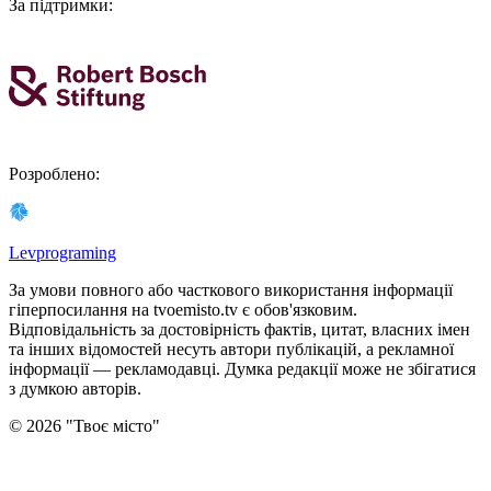
За підтримки
:
Розроблено
:
Levprograming
За умови повного або часткового використання iнформацiї
гіперпосилання на tvoemisto.tv є обов'язковим.
Відповідальність за достовірність фактів, цитат, власних імен
та інших відомостей несуть автори публікацій, а рекламної
інформації — рекламодавці. Думка редакцiї може не збiгатися
з думкою авторiв.
©
2026
"
Твоє місто
"