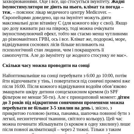
захворюваннями. Оце і все, що стосується імунітету.
Жодні
імуностимулятори не діють на нього, клімат та погода –
теж
, – пояснює лікар медичного центру Medicover. –
Європейцями доведено, що на імунітет можуть діяти
максимальні дози вітаміну С (для кожного віку є свої). Якщо
цю дозу вживати раз на півроку, тоді можна очікувати
імуностимулюючий ефект, тобто ми стаємо менш чутливими
до різноманітних ГРВІ, ось і все. Клімат же, подорожі, море,
відвідування соснових лісів більше впливають на
психологічний стан людини, чим і покращують її
самопочуття. Але до імунітету це жодного стосунку не має».
Скільки часу можна проводити на сонці
Найоптимальніше на сонці перебувати з 6:00 до 10:00, потім
йти відпочивати у тінь, і повертатися під сонячні промені вже
після 16:00. Після кожного відвідування водойм обов’язково
змащувати шкіру дитини сонцезахисним кремом (із SPF
фільтром не менше 50-ти). Але є принциповий момент:
дітям
до 3 років під відкритими сонячними променями можна
перебувати не більше 3-5 хвилин на день
і, звісно, з
прикритою головою (кепка, панамка, шапочка повинні бути з
легкої, несинтетичної тканини, світлого кольору). Цей час
можна починати збільшувати (з кроком в одну хвилину) лише
після повної акліматизації – через 2 тижні. Тільки з таким