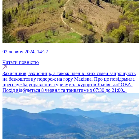
02 червня 2024, 14:27
Читати повністю
Захисників, захисниць, а також членів їхніх сімей запрошують
на безкоштовну подорож на гору Маківка. Про це повідомила
пресслужба управління туризму та курортів Львівської ОВА.
Похід відбудеться 8 червня та триватиме з 07:30 до 21:00...