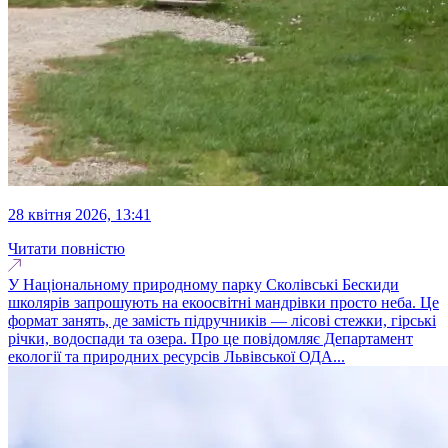
28 квітня 2026, 13:41
Читати повністю
У Національному природному парку Сколівські Бескиди
школярів запрошують на екоосвітні мандрівки просто неба. Це
формат занять, де замість підручників — лісові стежки, гірські
річки, водоспади та озера. Про це повідомляє Департамент
екології та природних ресурсів Львівської ОДА...