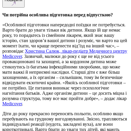
Чи потрібна особлива підготовка перед відпусткою?
«Особливої підготовки напередодні поїздки не потребується.
Варто брати до уваги тільки вік дитини. Якщо їй ще немає
року, то порадьтесь із сімейним лікарем, який знає вашу
історію, стан здоров’я вашої дитини і розуміє, чи варто на цей
момент їхати, чи краще перенести від’їзд на інший час», –
розповідає
Христина Салюк, лікар-педіатр Медичного центру
Medicover
. Зазвичай, малюки до року є ще не від усього
провакциновані та захищені, а за кордоном дитина може
стикнутись із багатьма інфекційними хворобами, що може
мати важкі й неприємні наслідки. Старші діти є вже більш
захищеними, а їх організм – сильнішим, тому їм безпечніше
відвідувати екзотичні країни. «Якоїсь особливої підготовки –
не потрібно. Це питання виникає через психологічне
нагнітання батьків. Адже організм дитини – це досить міцна і
розумна структура, тому все має пройти добре», – додає лікар
Medicover
.
Діти до року прекрасно переносять польоти, особливо якщо
перебувають на грудному вигодовуванні. Звісно, трапляються
індивідуальні реакції (нудота, закладені вуха), але вони
короткотривалі. Варто брати до уваги тих дітей, які мають