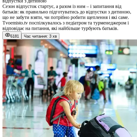
відпустки з дитиною
Сезон відпусток стартує, а разом із ним – і запитання від
батьків: як правильно підготуватись до відпустки з дитиною,
що не забути взяти, чи потрібно робити щеплення і які саме.
Tvoemisto.tv поспілкувалось з педіатром та турменеджером і
відповідає на питання, які найбільше турбують батьків.
6181
Час читання: 3 хв