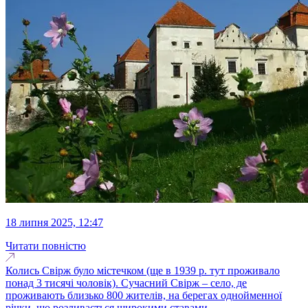
18 липня 2025, 12:47
Читати повністю
Колись Свірж було містечком (ще в 1939 р. тут проживало
понад 3 тисячі чоловік). Сучасний Свірж – село, де
проживають близько 800 жителів, на берегах однойменної
річки, що розливається широкими ставами...