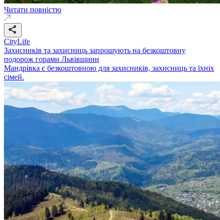
Читати повністю
CityLife
Захисників та захисниць запрошують на безкоштовну
подорож горами Львівщини
Мандрівка є безкоштовною для захисників, захисниць та їхніх
сімей.