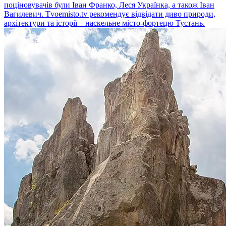
поціновувачів були Іван Франко, Леся Українка, а також Іван
Вагилевич. Tvoemisto.tv рекомендує відвідати диво природи,
архітектури та історії – наскельне місто-фортецю Тустань.