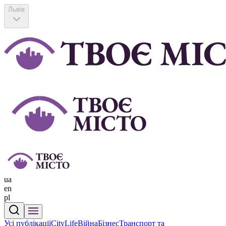
Львів
ua
en
pl
Усі публікації
CityLife
Війна
Бізнес
Транспорт та