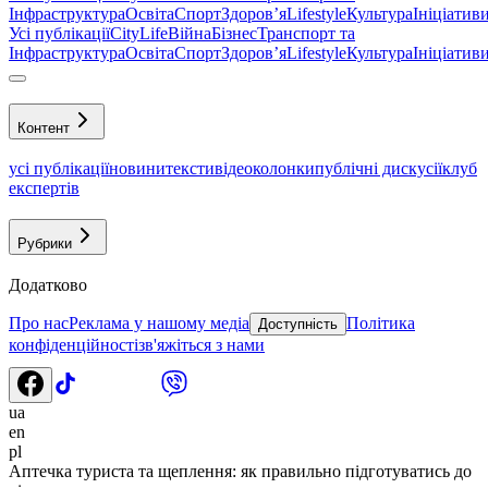
Інфраструктура
Освіта
Спорт
Здоровʼя
Lifestyle
Культура
Ініціатив
Усі публікації
CityLife
Війна
Бізнес
Транспорт та
Інфраструктура
Освіта
Спорт
Здоровʼя
Lifestyle
Культура
Ініціатив
Контент
усі публікації
новини
тексти
відео
колонки
публічні дискусії
клуб
експертів
Рубрики
Додатково
Про нас
Реклама у нашому медіа
Політика
Доступність
конфіденційності
зв'яжіться з нами
ua
en
pl
Аптечка туриста та щеплення: як правильно підготуватись до