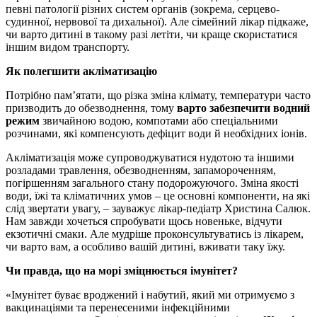
певні патології різних систем органів (зокрема, серцево-
судинної, нервової та дихальної). Але сімейний лікар підкаже,
чи варто дитині в такому разі летіти, чи краще скористатися
іншим видом транспорту.
Як полегшити акліматизацію
Потрібно пам’ятати, що різка зміна клімату, температури часто
призводить до обезводнення, тому
варто забезпечити водний
режим
звичайною водою, компотами або спеціальними
розчинами, які компенсують дефіцит води й необхідних іонів.
Акліматизація може супроводжуватися нудотою та іншими
розладами травлення, обезводненням, запамороченням,
погіршенням загального стану подорожуючого. Зміна якості
води, їжі та кліматичних умов – це основні компоненти, на які
слід звертати увагу, – зауважує лікар-педіатр Христина Салюк.
Нам завжди хочеться спробувати щось новеньке, відчути
екзотичні смаки. Але мудріше проконсультуватись із лікарем,
чи варто вам, а особливо вашій дитині, вживати таку їжу.
Чи правда, що на морі зміцнюється імунітет?
«Імунітет буває вроджений і набутий, який ми отримуємо з
вакцинаціями та перенесеними інфекційними