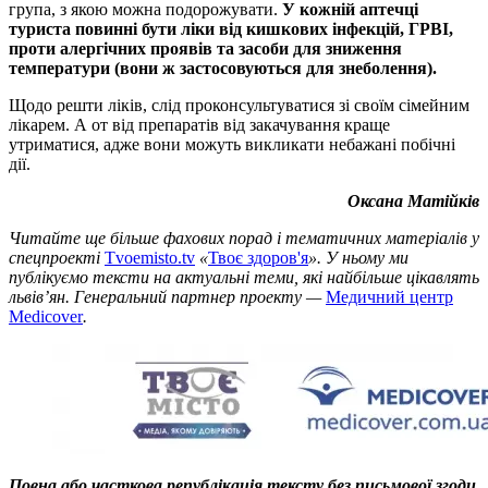
група, з якою можна подорожувати.
У кожній аптечці
туриста повинні бути ліки від кишкових інфекцій, ГРВІ,
проти алергічних проявів та засоби для зниження
температури (вони ж застосовуються для знеболення).
Щодо решти ліків, слід проконсультуватися зі своїм сімейним
лікарем. А от від препаратів від закачування краще
утриматися, адже вони можуть викликати небажані побічні
дії.
Оксана Матійків
Читайте ще більше фахових порад і тематичних матеріалів у
спецпроекті
Tvoemisto.tv
«
Твоє здоров'я
». У ньому ми
публікуємо тексти на актуальні теми, які найбільше цікавлять
львів’ян. Генеральний партнер проекту —
Медичний центр
Medicover
.
Повна або часткова републікація тексту без письмової згоди