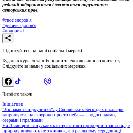
редакції забороняється і вважається порушенням
авторських прав.
#
твоє здоров'я
#
дитяче здоров'я
#
подорожі
Підписуйтесь на наші соціальні мережі
Будьте в курсі останніх новин та ексклюзивного контенту.
Слідкуйте за нами у соціальних мережах.
Читайте також
Ініціативи
“Ліс замість підручника”: у Сколівських Бескидах школярів
запрошують на екоуроки просто неба — з водоспадами,
озерами і пралісами
На Львівщині запускають інтерактивні природничі заняття, де
природу вивчають не з книжок, а в реальному середовищі