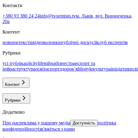
Контакти
+380 93 380 24 24
info@tvoemisto.tv
м. Львів, вул. Винниченка,
20а
Контент
новини
тексти
відео
колонки
публічні дискусії
клуб експертів
Рубрики
усі публікації
citylife
війна
бізнес
транспорт та
інфраструктура
освіта
спорт
здоровʼя
lifestyle
культура
ініціативи
св
Контент
Рубрики
Додатково
про нас
реклама у нашому медіа
політика
Доступність
конфіденційності
зв'яжіться з нами