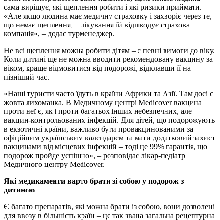
сама вирішує, які щеплення робити і які ризики приймати.
«Але якщо людина має медичну страховку і захворіє через те,
що немає щеплення, – лікування їй відшкодує страхова
компанія», – додає турменеджер.
Не всі щеплення можна робити дітям – є певні вимоги до віку.
Коли дитині ще не можна вводити рекомендовану вакцину за
віком, краще відмовитися від подорожі, відклавши її на
пізніший час.
«Наші туристи часто їдуть в країни Африки та Азії. Там досі є
жовта лихоманка. В Медичному центрі Medicover вакцина
проти неї є, як і проти багатьох інших небезпечних, але
вакцин-контрольованих інфекцій. Для дітей, що подорожують
в екзотичні країни, важливо бути провакцинованими за
офіційним українським календарем та мати додатковий захист
вакцинами від місцевих інфекцій – тоді це 99% гарантія, що
подорож пройде успішно», – розповідає лікар-педіатр
Медичного центру Medicover.
Які медикаменти варто брати зі собою у подорож з
дитиною
Є багато препаратів, які можна брати із собою, вони дозволені
для ввозу в більшість країн – це так звана загальна рецептурна