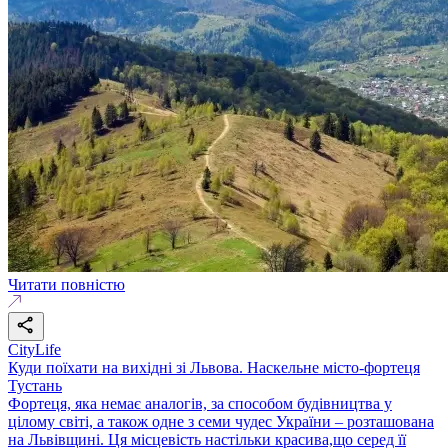
Читати повністю
CityLife
Куди поїхати на вихідні зі Львова. Наскельне місто-фортеця
Тустань
Фортеця, яка немає аналогів, за способом будівництва у
цілому світі, а також одне з семи чудес України – розташована
на Львівщині. Ця місцевість настільки красива,що серед її