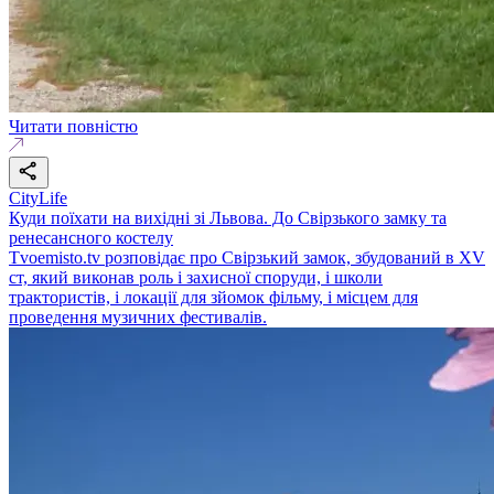
Читати повністю
CityLife
Куди поїхати на вихідні зі Львова. До Свірзького замку та
ренесансного костелу
Tvoemisto.tv розповідає про Свірзький замок, збудований в XV
ст, який виконав роль і захисної споруди, і школи
трактористів, і локації для зйомок фільму, і місцем для
проведення музичних фестивалів.