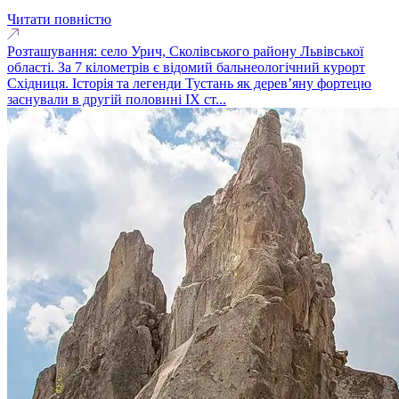
Читати повністю
Розташування: село Урич, Сколівського району Львівської
області. За 7 кілометрів є відомий бальнеологічний курорт
Східниця. Історія та легенди Тустань як дерев’яну фортецю
заснували в другій половині ІХ ст...