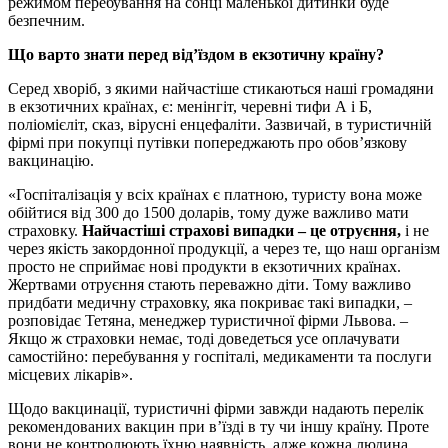
режимом перебування на сонці маленької дитинки буде
безпечним.
Що варто знати перед від’їздом в екзотичну країну?
Серед хворіб, з якими найчастіше стикаються наші громадяни
в екзотичних країнах, є: менінгіт, черевні тифи А і Б,
поліомієліт, сказ, вірусні енцефаліти. Зазвичай, в туристичній
фірмі при покупці путівки попереджають про обов’язкову
вакцинацію.
«Госпіталізація у всіх країнах є платною, туристу вона може
обійтися від 300 до 1500 доларів, тому дуже важливо мати
страховку.
Найчастіші страхові випадки – це отруєння,
і не
через якість закордонної продукції, а через те, що наш організм
просто не сприймає нові продукти в екзотичних країнах.
Жертвами отруєння стають переважно діти. Тому важливо
придбати медичну страховку, яка покриває такі випадки, –
розповідає Тетяна, менеджер туристичної фірми Львова. –
Якщо ж страховки немає, тоді доведеться усе оплачувати
самостійно: перебування у госпіталі, медикаменти та послуги
місцевих лікарів».
Щодо вакцинації, туристичні фірми завжди надають перелік
рекомендованих вакцин при в’їзді в ту чи іншу країну. Проте
вони не контролюють їхню наявність, адже кожна людина