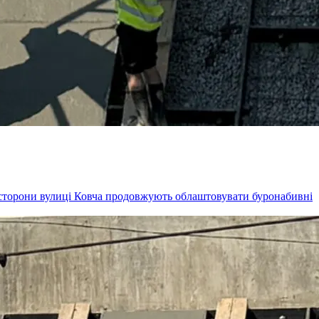
і сторони вулиці Ковча продовжують облаштовувати буронабивні