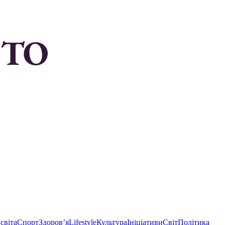
світа
Спорт
Здоровʼя
Lifestyle
Культура
Ініціативи
Світ
Політика