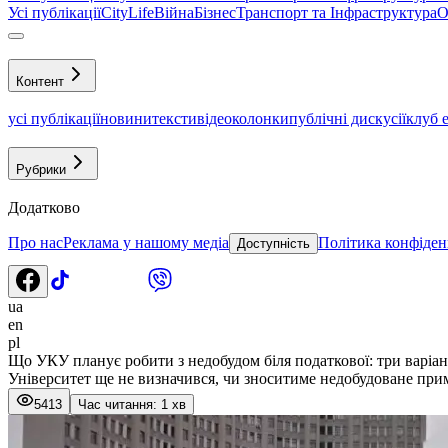
Усі публікації
CityLife
Війна
Бізнес
Транспорт та Інфраструктура
О
Контент
усі публікації
новини
тексти
відео
колонки
публічні дискусії
клуб 
Рубрики
Додатково
Про нас
Реклама у нашому медіа
Політика конфіден
Доступність
ua
en
pl
Що УКУ планує робити з недобудом біля податкової: три варіа
Університет ще не визначився, чи зноситиме недобудоване при
5413
Час читання: 1 хв