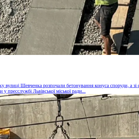
оку вулиці Шевченка розпочали бетонування конуса споруди, а з
 у пресслужбі Львівської міської ради...