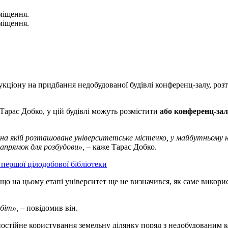
міщення.
міщення.
кціону на придбання недобудованої будівлі конференц-залу, розт
рас Добко, у цій будівлі можуть розмістити
або
конференц-зал
, на якій розташоване університетське містечко, у майбутньому 
апрямок для розбудови»,
– каже Тарас Добко.
першої цілодобової бібліотеки
 на цьому етапі університет ще не визначився, як саме використ
біт»,
– повідомив він.
стійне користування земельну ділянку поряд з недобудованим к