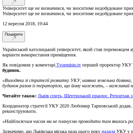
Університет ще не визначився, чи зноситиме недобудоване при
Університет ще не визначився, чи зноситиме недобудоване при
12 вересня 2018, 19:44
Поширити
Український католицький університет, який став переможцем ау
варіанти використання приміщення.
Як повідомив у коментарі
Tvoemisto.tv
перший проректор УКУ Та
будинок.
«Виходячи зі стратегії розвитку УКУ, наявна земельна ділянка
будинок разом із територією, що йому належить, – важливий н
Читайте також:
Львів спить, Шептицький працює. Репортаж з 
Координатор стратегії УКУ 2020 Любомир Тарновський додав, що
реконструювати.
«Найближчим часом ми не плануємо проводити там якихось ро
Зазначимо, що Львівська міська рада цього року
надала
УКУ у по