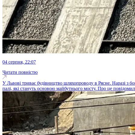
04 серпня, 22:07
Читати повністю
У Львові триває будівництво шляхопроводу в Рясне. Наразі з б
палі, які стануть основою майбутнього мосту. Про це повідомили