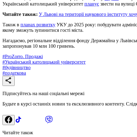
Український католицький університет
планує
звести на вулиці
Читайте також:
У Львові на території наукового інституту хо
Також в
планах розвитку
УКУ до 2025 року: побудувати адмініс
якому зможуть зупинитися гості міста.
Нагадаємо, регіональне відділення фонду Держмайна у Львівсь
запропонував 10 млн 100 гривень.
#
ProZorro. Продажі
#
Український католицький університет
#
будівництво
#
податкова
Підписуйтесь на наші соціальні мережі
Будьте в курсі останніх новин та ексклюзивного контенту. Слід
Читайте також