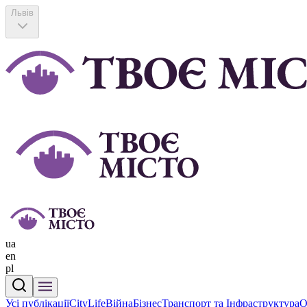
Львів
ua
en
pl
Усі публікації
CityLife
Війна
Бізнес
Транспорт та Інфраструктура
О