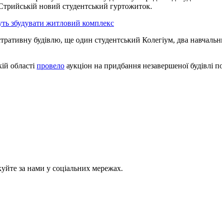
 Стрийській новий студентський гуртожиток.
чуть збудувати житловий комплекс
тративну будівлю, ще один студентський Колегіум, два навчальни
кій області
провело
аукціон на придбання незавершеної будівлі п
куйте за нами у соціальних мережах.