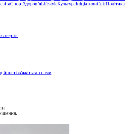
світа
Спорт
Здоровʼя
Lifestyle
Культура
Ініціативи
Світ
Політика
експертів
ційності
зв'яжіться з нами
нти
міщення.