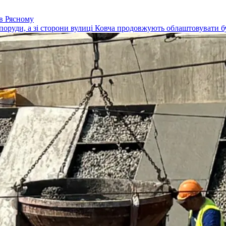
 в Рясному
поруди, а зі сторони вулиці Ковча продовжують облаштовувати бу