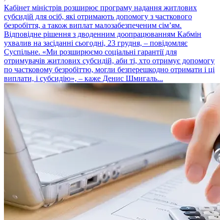
Кабінет міністрів розширює програму надання житлових
субсидій для осіб, які отримають допомогу з часткового
безробіття, а також виплат малозабезпеченим сім’ям.
Відповідне рішення з дводенним доопрацюванням Кабмін
ухвалив на засіданні сьогодні, 23 грудня, – повідомляє
Суспільне. «Ми розширюємо соціальні гарантії для
отримувачів житлових субсидій, аби ті, хто отримує допомогу
по частковому безробіттю, могли безперешкодно отримати і ці
виплати, і субсидію», – каже Денис Шмигаль...