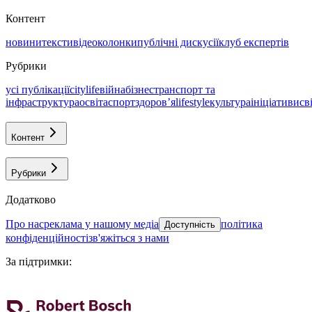
Контент
новини
тексти
відео
колонки
публічні дискусії
клуб експертів
Рубрики
усі публікації
citylife
війна
бізнес
транспорт та
інфраструктура
освіта
спорт
здоровʼя
lifestyle
культура
ініціативи
св
Контент
Рубрики
Додатково
про нас
реклама у нашому медіа
політика
Доступність
конфіденційності
зв'яжіться з нами
За підтримки
: