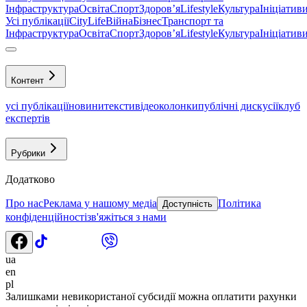
Інфраструктура
Освіта
Спорт
Здоровʼя
Lifestyle
Культура
Ініціатив
Усі публікації
CityLife
Війна
Бізнес
Транспорт та
Інфраструктура
Освіта
Спорт
Здоровʼя
Lifestyle
Культура
Ініціатив
Контент
усі публікації
новини
тексти
відео
колонки
публічні дискусії
клуб
експертів
Рубрики
Додатково
Про нас
Реклама у нашому медіа
Політика
Доступність
конфіденційності
зв'яжіться з нами
ua
en
pl
Залишками невикористаної субсидії можна оплатити рахунки