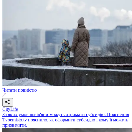
Читати повністю
CityLife
За яких умов львів'яни можуть отримати субсидію. Пояснення
Tvoemisto.tv пояснило, як оформити субсидію і кому її можуть
призначити.