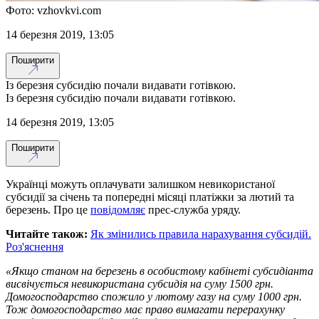
Фото: vzhovkvi.com
14 березня 2019, 13:05
Поширити
Із березня субсидію почали видавати готівкою.
Із березня субсидію почали видавати готівкою.
14 березня 2019, 13:05
Поширити
Українці можуть оплачувати залишком невикористаної
субсидії за січень та попередні місяці платіжки за лютий та
березень. Про це
повідомляє
прес-служба уряду.
Читайте також:
Як змінились правила нарахування субсидій.
Роз'яснення
«Якщо станом на березень в особистому кабінеті субсидіанта
висвічується невикористана субсидія на суму 1500 грн.
Домогосподарство спожило у лютому газу на суму 1000 грн.
Тож домогосподарство має право вимагати перерахунку