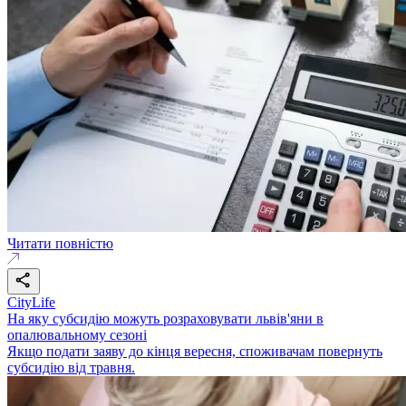
Читати повністю
CityLife
На яку субсидію можуть розраховувати львів'яни в
опалювальному сезоні
Якщо подати заяву до кінця вересня, споживачам повернуть
субсидію від травня.