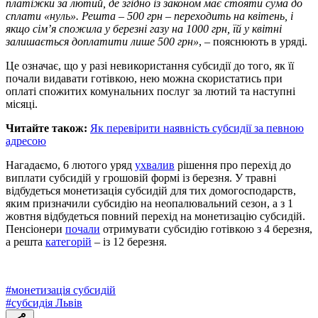
платіжки за лютий, де згідно із законом має стояти сума до
сплати «нуль». Решта – 500 грн – переходить на квітень, і
якщо сім’я спожила у березні газу на 1000 грн, їй у квітні
залишається доплатити лише 500 грн»
, – пояснюють в уряді.
Це означає, що у разі невикористання субсидії до того, як її
почали видавати готівкою, нею можна скористатись при
оплаті спожитих комунальних послуг за лютий та наступні
місяці.
Читайте також:
Як перевірити наявність субсидії за певною
адресою
Нагадаємо, 6 лютого уряд
ухвалив
рішення про перехід до
виплати субсидій у грошовій формі із березня. У травні
відбудеться монетизація субсидій для тих домогосподарств,
яким призначили субсидію на неопалювальний сезон, а з 1
жовтня відбудеться повний перехід на монетизацію субсидій.
Пенсіонери
почали
отримувати субсидію готівкою з 4 березня,
а решта
категорій
– із 12 березня.
#
монетизація субсидій
#
субсидія Львів