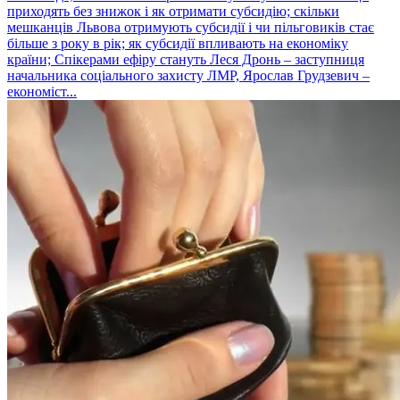
приходять без знижок і як отримати субсидію; скільки
мешканців Львова отримують субсидії і чи пільговиків стає
більше з року в рік; як субсидії впливають на економіку
країни; Спікерами ефіру стануть Леся Дронь – заступниця
начальника соціального захисту ЛМР, Ярослав Грудзевич –
економіст...