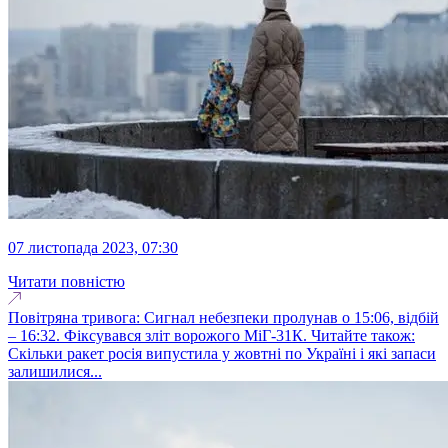
07 листопада 2023, 07:30
Читати повністю
Повітряна тривога: Сигнал небезпеки пролунав о 15:06, відбій
– 16:32. Фіксувався зліт ворожого МіГ-31К. Читайте також:
Скільки ракет росія випустила у жовтні по Україні і які запаси
залишилися...