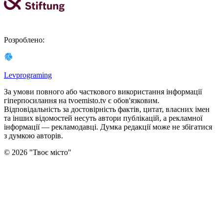
Розроблено
:
Levprograming
За умови повного або часткового використання iнформацiї
гіперпосилання на tvoemisto.tv є обов'язковим.
Відповідальність за достовірність фактів, цитат, власних імен
та інших відомостей несуть автори публікацій, а рекламної
інформації — рекламодавці. Думка редакцiї може не збiгатися
з думкою авторiв.
©
2026
"
Твоє місто
"