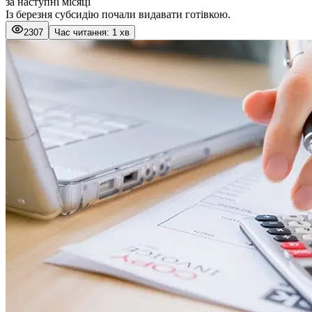
за наступні місяці
Із березня субсидію почали видавати готівкою.
2307
Час читання: 1 хв