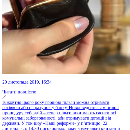
20 листопада 2019, 16:34
Читати повністю
Із жовтня цього року грошові пільги можна отримати
готівкою або на рахунок у банку. Нововведення замінило і
процедуру субсидій – тепер пільговики мають гасити всі
комунальні заборгованості, аби отримувати дотації від
держави. У ток-шоу «Наші реформи» у п’ятницю, 22
листопада, о 14:30 поговоримо: чому комунальні квитанції