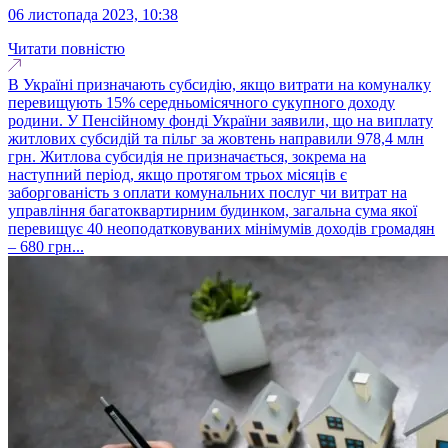
06 листопада 2023, 10:38
Читати повністю
В Україні призначають субсидію, якщо витрати на комуналку
перевищують 15% середньомісячного сукупного доходу
родини. У Пенсійному фонді України заявили, що на виплату
житлових субсидій та пільг за жовтень направили 978,4 млн
грн. Житлова субсидія не призначається, зокрема на
наступний період, якщо протягом трьох місяців є
заборгованість з оплати комунальних послуг чи витрат на
управління багатоквартирним будинком, загальна сума якої
перевищує 40 неоподатковуваних мінімумів доходів громадян
– 680 грн...