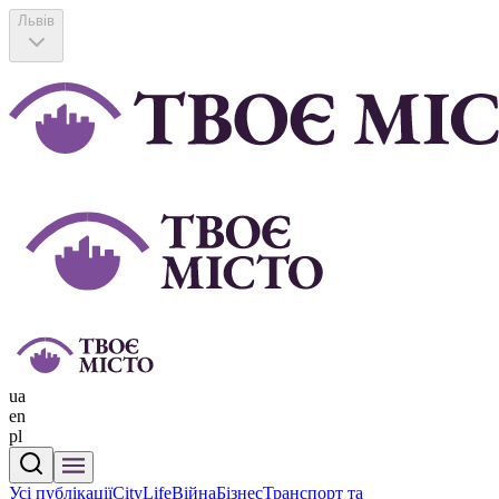
Львів
ua
en
pl
Усі публікації
CityLife
Війна
Бізнес
Транспорт та