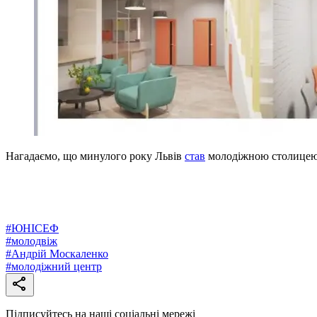
Нагадаємо, що минулого року Львів
став
молодіжною столицею
#
ЮНІСЕФ
#
молодвіж
#
Андрій Москаленко
#
молодіжний центр
Підписуйтесь на наші соціальні мережі