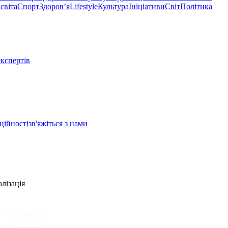
світа
Спорт
Здоровʼя
Lifestyle
Культура
Ініціативи
Світ
Політика
експертів
ційності
зв'яжіться з нами
лізація