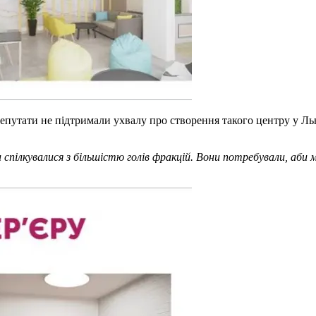
ди, депутати не підтримали ухвалу про створення такого центру у 
пілкувалися з більшістю голів фракцій. Вони потребували, аби м