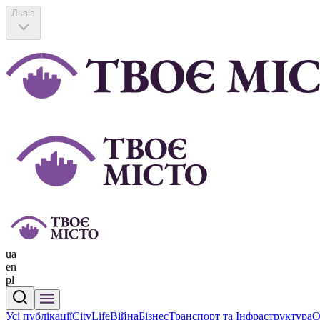
Львів
ua
en
pl
Усі публікації
CityLife
Війна
Бізнес
Транспорт та Інфраструктура
О