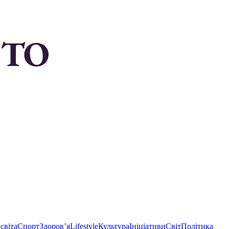
світа
Спорт
Здоровʼя
Lifestyle
Культура
Ініціативи
Світ
Політика