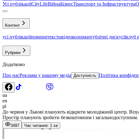
Усі публікації
CityLife
Війна
Бізнес
Транспорт та Інфраструктура
О
Контент
усі публікації
новини
тексти
відео
колонки
публічні дискусії
клуб 
Рубрики
Додатково
Про нас
Реклама у нашому медіа
Політика конфіден
Доступність
ua
en
pl
До червня у Львові планують відкрити молодіжний центр. Візуа
Простір планують зробити безкоштовним і загальнодоступним.
3497
Час читання: 1 хв