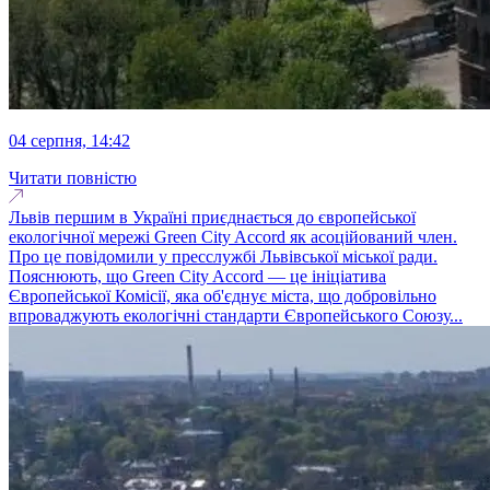
04 серпня, 14:42
Читати повністю
Львів першим в Україні приєднається до європейської
екологічної мережі Green City Accord як асоційований член.
Про це повідомили у пресслужбі Львівської міської ради.
Пояснюють, що Green City Accord — це ініціатива
Європейської Комісії, яка об'єднує міста, що добровільно
впроваджують екологічні стандарти Європейського Союзу...