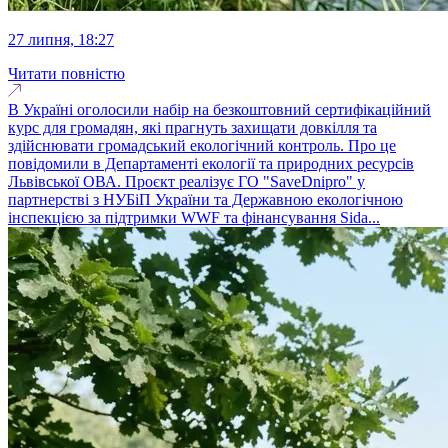
27 липня, 18:27
Читати повністю
В Україні оголосили набір на безкоштовний сертифікаційний
курс для громадян, які прагнуть захищати довкілля та
здійснювати громадський екологічний контроль. Про це
повідомили в Департаменті екології та природних ресурсів
Львівської ОВА. Проєкт реалізує ГО "SaveDnipro" у
партнерстві з НУБіП України та Державною екологічною
інспекцією за підтримки WWF та фінансування Sida...