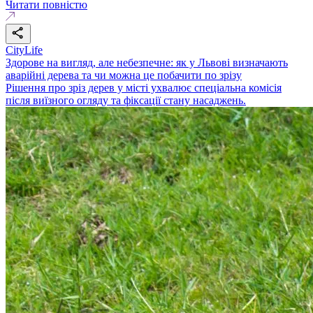
Читати повністю
CityLife
Здорове на вигляд, але небезпечне: як у Львові визначають
аварійні дерева та чи можна це побачити по зрізу
Рішення про зріз дерев у місті ухвалює спеціальна комісія
після виїзного огляду та фіксації стану насаджень.