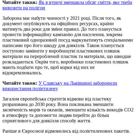
Читайте також:
Як я втричі зменшила обсяг сміття, яке треба
вивозити на полігон
Заборона має набути чинності у 2021 році. Після того, як
документ опублікують на офіційних ресурсах, країни
матимуть два роки для зміни правил. До того планується
провести інформаційну кампанію для населення, зокрема
пластиковий одноразовий посуд маркуватимуть спеціальними
написами про його шкоду для довкілля. Також планується
поступово замінити у виробництві пластикових пляшок
матеріали на перероблений пластик та матеріали, що швидше
розкладаються. Окрім того, виробники пластикових пляшок
мають подбати про те, щоб корки від них не
відокремлювались.
Читайте також:
У Славську на Львівщині заборонили
використання поліетилену
Загалом європейська стратегія відмови від пластику
розрахована до 2030 року. Вона покликана зменшити
засміченість морів та океанів, зменшити кількість викидів СО2
в атмосферу та допомогти людям перейти до більш
сприятливого для довкілля способу життя.
Раніше в Євросоюзі відмовились від поліетиленових пакетів.