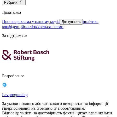
Рубрики
Додатково
про нас
реклама у нашому медіа
політика
Доступність
конфіденційності
зв'яжіться з нами
За підтримки
:
Розроблено
:
Levprograming
За умови повного або часткового використання iнформацiї
гіперпосилання на tvoemisto.tv є обов'язковим.
Відповідальність за достовірність фактів, цитат, власних імен