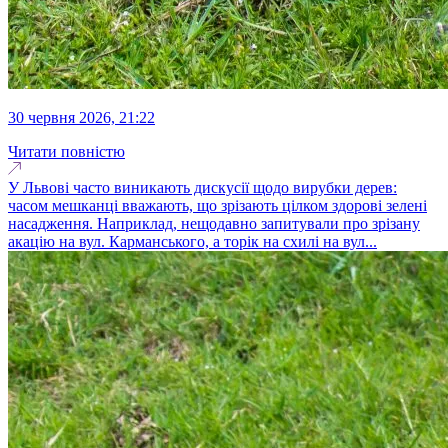
30 червня 2026, 21:22
Читати повністю
У Львові часто виникають дискусії щодо вирубки дерев:
часом мешканці вважають, що зрізають цілком здорові зелені
насадження. Наприклад, нещодавно запитували про зрізану
акацію на вул. Карманського, а торік на схилі на вул...