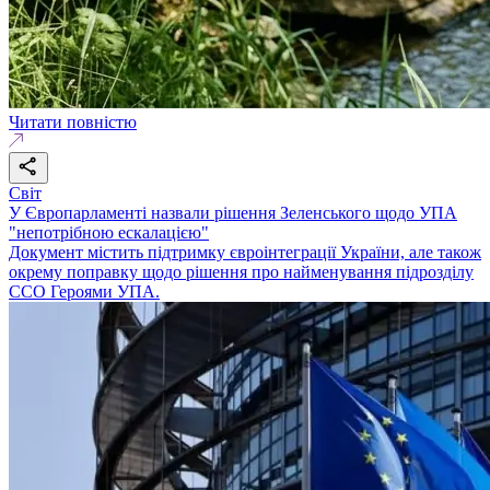
Читати повністю
Світ
У Європарламенті назвали рішення Зеленського щодо УПА
"непотрібною ескалацією"
Документ містить підтримку євроінтеграції України, але також
окрему поправку щодо рішення про найменування підрозділу
ССО Героями УПА.