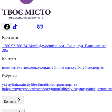
Контакти
+380 93 380 24 24
info@tvoemisto.tv
м. Львів, вул. Винниченка,
20а
Контент
новини
тексти
відео
колонки
публічні дискусії
клуб експертів
Рубрики
усі публікації
citylife
війна
бізнес
транспорт та
інфраструктура
освіта
спорт
здоровʼя
lifestyle
культура
ініціативи
св
Контент