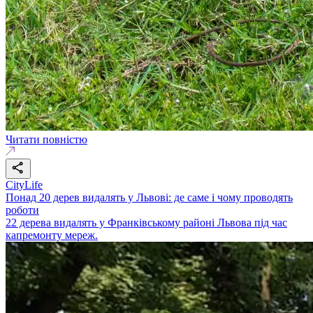
Читати повністю
CityLife
Понад 20 дерев видалять у Львові: де саме і чому проводять
роботи
22 дерева видалять у Франківському районі Львова під час
капремонту мереж.