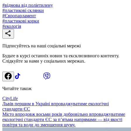
#
відмова від поліетилену
#
пластикові склянки
#
Європарламент
#
пластикові корки
#
екологія
Підписуйтесь на наші соціальні мережі
Будьте в курсі останніх новин та ексклюзивного контенту.
Слідкуйте за нами у соціальних мережах.
Читайте також
CityLife
Львів першим в Україні впроваджуватиме екологічні
стандарти ЄС
Місто впродовж восьми років добровільно впроваджуватиме
екологічні стандарти ЄС за п’ятьма напрямами — від якості
повітря та води до зменшення шуму.