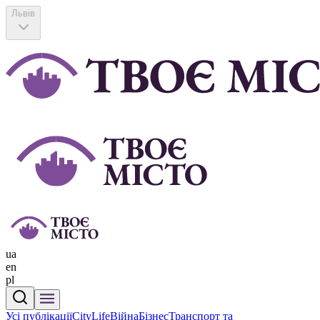
Львів
ua
en
pl
Усі публікації
CityLife
Війна
Бізнес
Транспорт та