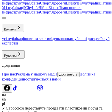
Інфраструктура
Освіта
Спорт
Здоровʼя
Lifestyle
Культура
Ініціатив
Усі публікації
CityLife
Війна
Бізнес
Транспорт та
Інфраструктура
Освіта
Спорт
Здоровʼя
Lifestyle
Культура
Ініціатив
Контент
усі публікації
новини
тексти
відео
колонки
публічні дискусії
клуб
експертів
Рубрики
Додатково
Про нас
Реклама у нашому медіа
Політика
Доступність
конфіденційності
зв'яжіться з нами
ua
en
pl
У Євросоюзі перестануть продавати пластиковий посуд та