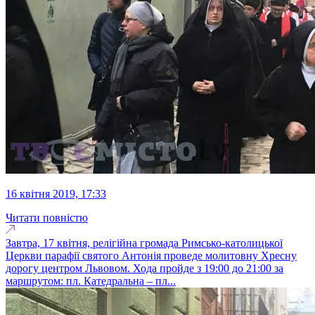
16 квітня 2019, 17:33
Читати повністю
Завтра, 17 квітня, релігійна громада Римсько-католицької
Церкви парафії святого Антонія проведе молитовну Хресну
дорогу центром Львовом. Хода пройде з 19:00 до 21:00 за
маршрутом: пл. Катедральна – пл...