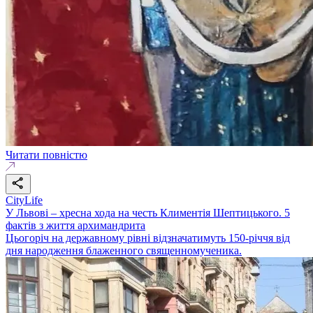
Читати повністю
CityLife
У Львові – хресна хода на честь Климентія Шептицького. 5
фактів з життя архимандрита
Цьогоріч на державному рівні відзначатимуть 150-річчя від
дня народження блаженного священномученика.