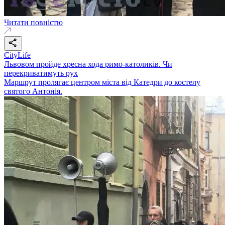
Читати повністю
CityLife
Львовом пройде хресна хода римо-католиків. Чи
перекриватимуть рух
Маршрут пролягає центром міста від Катедри до костелу
святого Антонія.