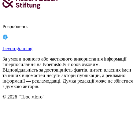
Розроблено
:
Levprograming
За умови повного або часткового використання iнформацiї
гіперпосилання на tvoemisto.tv є обов'язковим.
Відповідальність за достовірність фактів, цитат, власних імен
та інших відомостей несуть автори публікацій, а рекламної
інформації — рекламодавці. Думка редакцiї може не збiгатися
з думкою авторiв.
©
2026
"
Твоє місто
"