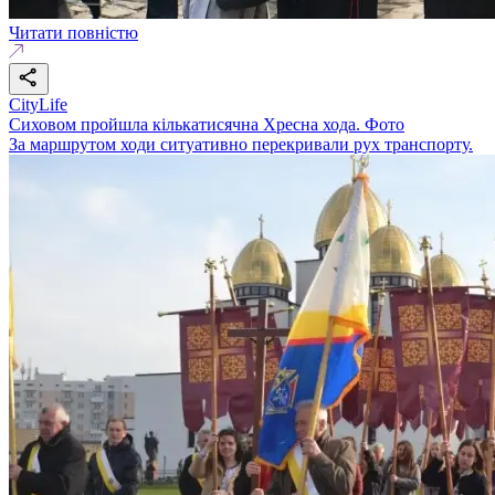
Читати повністю
CityLife
Сиховом пройшла кількатисячна Хресна хода. Фото
За маршрутом ходи ситуативно перекривали рух транспорту.