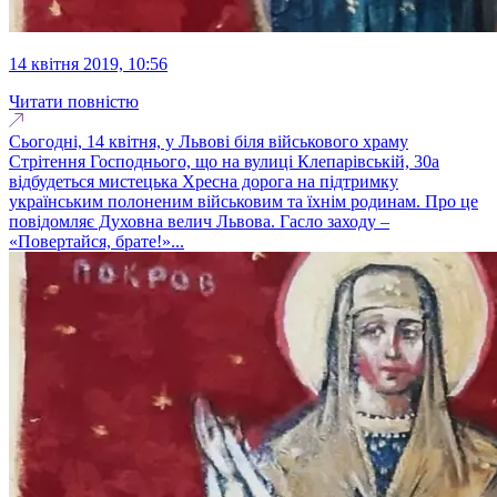
14 квітня 2019, 10:56
Читати повністю
Сьогодні, 14 квітня, у Львові біля військового храму
Стрітення Господнього, що на вулиці Клепарівській, 30а
відбудеться мистецька Хресна дорога на підтримку
українським полоненим військовим та їхнім родинам. Про це
повідомляє Духовна велич Львова. Гасло заходу –
«Повертайся, брате!»...