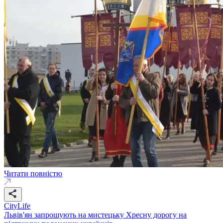
Читати повністю
CityLife
Львів'ян запрошують на мистецьку Хресну дорогу на