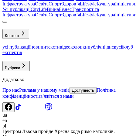
Інфраструктура
Освіта
Спорт
Здоровʼя
Lifestyle
Культура
Ініціатив
Усі публікації
CityLife
Війна
Бізнес
Транспорт та
Інфраструктура
Освіта
Спорт
Здоровʼя
Lifestyle
Культура
Ініціатив
Контент
усі публікації
новини
тексти
відео
колонки
публічні дискусії
клуб
експертів
Рубрики
Додатково
Про нас
Реклама у нашому медіа
Політика
Доступність
конфіденційності
зв'яжіться з нами
ua
en
pl
Центром Львова пройде Хресна хода римо-католиків.