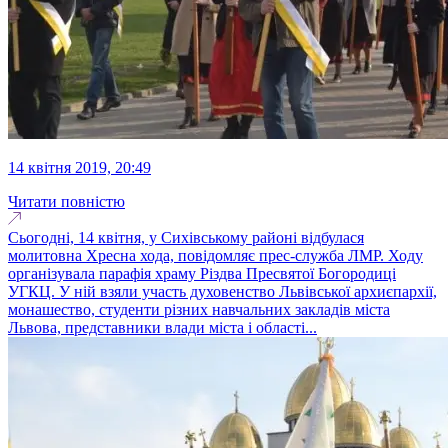
14 квітня 2019, 20:49
Читати повністю
Сьогодні, 14 квітня, у Сихівському районі відбулася
молитовна Хресна хода, повідомляє прес-служба ЛМР. Ходу
організувала парафія храму Різдва Пресвятої Богородиці
УГКЦ. У ній взяли участь духовенство Львівської архиєпархії,
монашество, студенти різних навчальних закладів міста
Львова, представники влади міста і області...