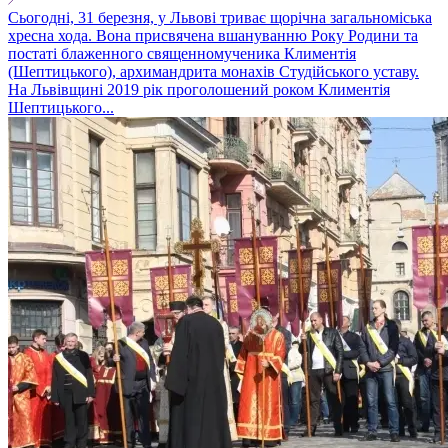
Сьогодні, 31 березня, у Львові триває щорічна загальноміська
хресна хода. Вона присвячена вшануванню Року Родини та
постаті блаженного священномученика Климентія
(Шептицького), архимандрита монахів Студійського уставу.
На Львівщині 2019 рік проголошений роком Климентія
Шептицького...