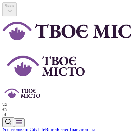
Львів
ua
en
pl
Усі публікації
CityLife
Війна
Бізнес
Транспорт та