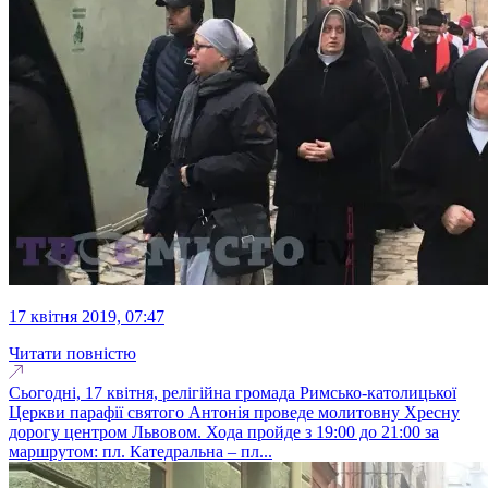
17 квітня 2019, 07:47
Читати повністю
Сьогодні, 17 квітня, релігійна громада Римсько-католицької
Церкви парафії святого Антонія проведе молитовну Хресну
дорогу центром Львовом. Хода пройде з 19:00 до 21:00 за
маршрутом: пл. Катедральна – пл...