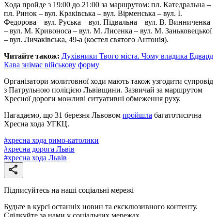
Хода пройде з 19:00 до 21:00 за маршрутом: пл. Катедральна –
пл. Ринок – вул. Краківська – вул. Вірменська – вул. І.
Федорова – вул. Руська – вул. Підвальна – вул. В. Винниченка
– вул. М. Кривоноса – вул. М. Лисенка – вул. М. Заньковецької
– вул. Личаківська, 49-а (костел святого Антонія).
Читайте також:
Духівники Твого міста. Чому владика Едвард
Кава знімає військову форму
Організатори молитовної ходи мають також узгодити супровід
з Патрульною поліцією Львівщини. Зазвичай за маршрутом
Хресної дороги можливі ситуативні обмеження руху.
Нагадаємо, що 31 березня Львовом
пройшла
багатотисячна
Хресна хода УГКЦ.
#
хресна хода римо-католики
#
хресна дорога Львів
#
хресна хода Львів
Підписуйтесь на наші соціальні мережі
Будьте в курсі останніх новин та ексклюзивного контенту.
Слідкуйте за нами у соціальних мережах.