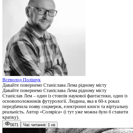
Всеволод Поліщук
Давайте повернемо Станіслава Лема рідному місту
Давайте повернемо Станіслава Лема рідному місту
Станіслав Лем – один із стовпів наукової фантастики, один із
основоположників футурології. Людина, яка в 60-х роках
передбачила появу соцмереж, електронні книги та віртуальну
реальність. Автор «Соляріса» (і тут уже можна було б ставити
крапку).
5671
Час читання: 1 хв