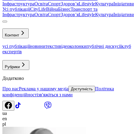
Інфраструктура
Освіта
Спорт
Здоровʼя
Lifestyle
Культура
Ініціатив
Усі публікації
CityLife
Війна
Бізнес
Транспорт та
Інфраструктура
Освіта
Спорт
Здоровʼя
Lifestyle
Культура
Ініціатив
Контент
усі публікації
новини
тексти
відео
колонки
публічні дискусії
клуб
експертів
Рубрики
Додатково
Про нас
Реклама у нашому медіа
Політика
Доступність
конфіденційності
зв'яжіться з нами
ua
en
pl