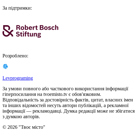
За підтримки
:
Розроблено
:
Levprograming
За умови повного або часткового використання iнформацiї
гіперпосилання на tvoemisto.tv є обов'язковим.
Відповідальність за достовірність фактів, цитат, власних імен
та інших відомостей несуть автори публікацій, а рекламної
інформації — рекламодавці. Думка редакцiї може не збiгатися
з думкою авторiв.
©
2026
"
Твоє місто
"