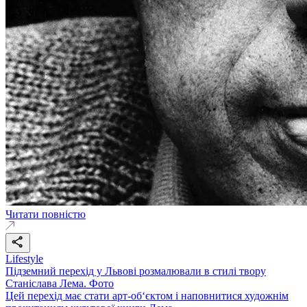
Читати повністю
Lifestyle
Підземний перехід у Львові розмалювали в стилі твору
Станіслава Лема. Фото
Цей перехід має стати арт-об‘єктом і наповнитися художнім