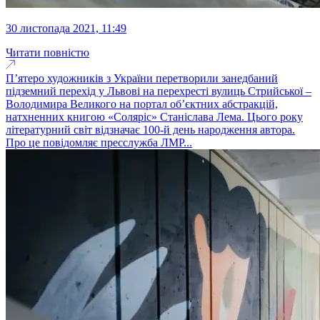
30 листопада 2021, 11:49
Читати повністю
П’ятеро художників з України перетворили занедбаний
підземний перехід у Львові на перехресті вулиць Стрийської –
Володимира Великого на портал об’єктних абстракцій,
натхненних книгою «Соляріс» Станіслава Лема. Цього року
літературний світ відзначає 100-й день народження автора.
Про це повідомляє пресслужба ЛМР...