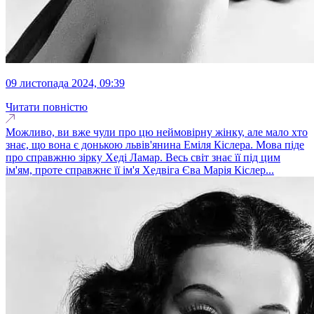
09 листопада 2024, 09:39
Читати повністю
Можливо, ви вже чули про цю неймовірну жінку, але мало хто
знає, що вона є донькою львів'янина Еміля Кіслера. Мова піде
про справжню зірку Хеді Ламар. Весь світ знає її під цим
ім'ям, проте справжнє її ім'я Хедвіга Єва Марія Кіслер...