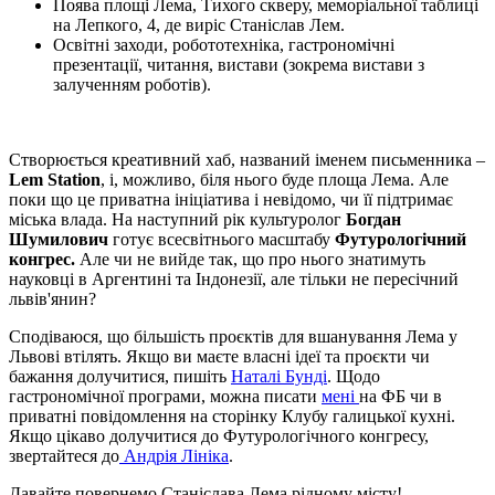
Поява площі Лема, Тихого скверу, меморіальної таблиці
на Лепкого, 4, де виріс Станіслав Лем.
Освітні заходи, робототехніка, гастрономічні
презентації, читання, вистави (зокрема вистави з
залученням роботів).
Створюється креативний хаб, названий іменем письменника –
Lem Station
, і, можливо, біля нього буде площа Лема. Але
поки що це приватна ініціатива і невідомо, чи її підтримає
міська влада. На наступний рік культуролог
Богдан
Шумилович
готує всесвітнього масштабу
Футурологічний
конгрес.
Але чи не вийде так, що про нього знатимуть
науковці в Аргентині та Індонезії, але тільки не пересічний
львів'янин?
Сподіваюся, що більшість проєктів для вшанування Лема у
Львові втілять. Якщо ви маєте власні ідеї та проєкти чи
бажання долучитися, пишіть
Наталі Бунді
. Щодо
гастрономічної програми, можна писати
мені
на ФБ чи в
приватні повідомлення на сторінку Клубу галицької кухні.
Якщо цікаво долучитися до Футурологічного конгресу,
звертайтеся до
Андрія Лініка
.
Давайте повернемо Станіслава Лема рідному місту!