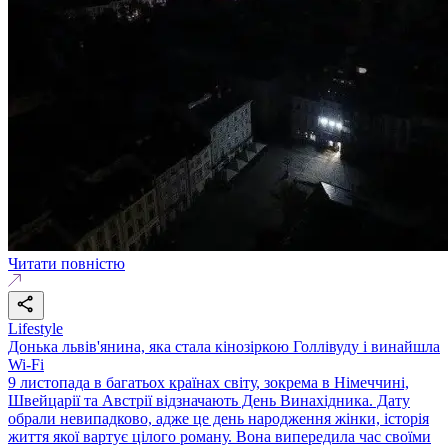
Читати повністю
Lifestyle
Донька львів'янина, яка стала кінозіркою Голлівуду і винайшла
Wi-Fi
9 листопада в багатьох країнах світу, зокрема в Німеччині,
Швейцарії та Австрії відзначають День Винахідника. Дату
обрали невипадково, адже це день народження жінки, історія
життя якої вартує цілого роману. Вона випередила час своїми