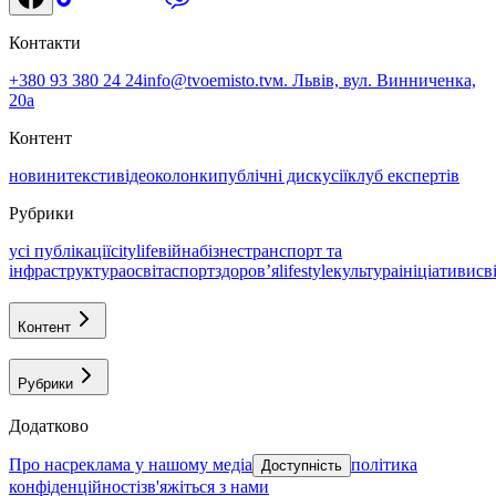
Контакти
+380 93 380 24 24
info@tvoemisto.tv
м. Львів, вул. Винниченка,
20а
Контент
новини
тексти
відео
колонки
публічні дискусії
клуб експертів
Рубрики
усі публікації
citylife
війна
бізнес
транспорт та
інфраструктура
освіта
спорт
здоровʼя
lifestyle
культура
ініціативи
св
Контент
Рубрики
Додатково
про нас
реклама у нашому медіа
політика
Доступність
конфіденційності
зв'яжіться з нами