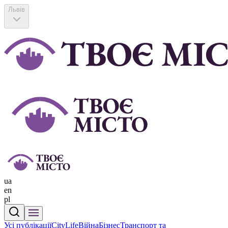
Львів
ua
en
pl
Усі публікації
CityLife
Війна
Бізнес
Транспорт та