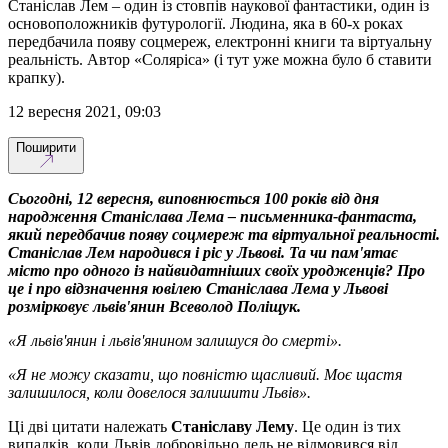
Станіслав Лем – один із стовпів наукової фантастики, один із
основоположників футурології. Людина, яка в 60-х роках
передбачила появу соцмереж, електронні книги та віртуальну
реальність. Автор «Соляріса» (і тут уже можна було б ставити
крапку).
12 вересня 2021, 09:03
Поширити
Сьогодні, 12 вересня, виповнюється 100 років від дня
народження Станіслава Лема – письменника-фантаста,
який передбачив появу соцмереж та віртуальної реальності.
Станіслав Лем народився і ріс у Львові. Та чи пам'ятає
місто про одного із найвидатніших своїх уродженців? Про
це і про відзначення ювілею Станіслава Лема у Львові
розмірковує львів'янин Всеволод Поліщук.
«Я львів'янин і львів'янином залишуся до смерті».
«Я не можу сказати, що повністю щасливий. Моє щастя
залишилося, коли довелося залишити Львів».
Ці дві цитати належать
Станіславу Лему
. Це один із тих
випадків, коли Львів добровільно ледь не відмовився від