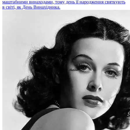
маштабними винаходами, тому день її народження святкують
в світі, як День Винахідника.