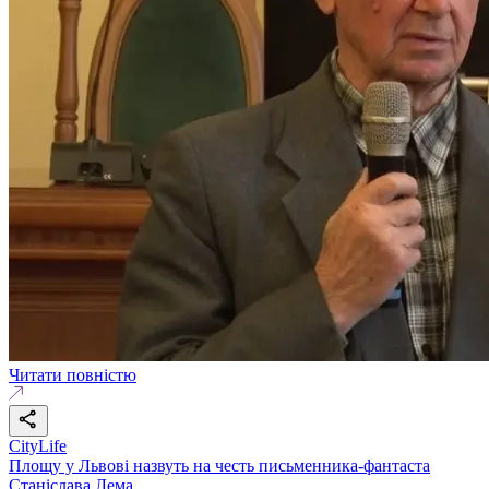
Читати повністю
CityLife
Площу у Львові назвуть на честь письменника-фантаста
Станіслава Лема