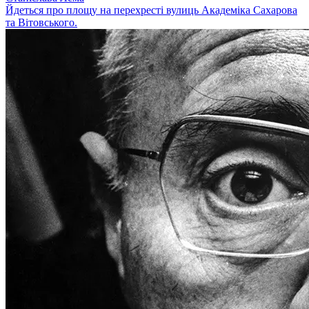
Йдеться про площу на перехресті вулиць Академіка Сахарова
та Вітовського.