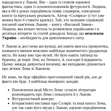
народилися у Львові. Він – один із стовпів наукової
фантастики, один із основоположників футурології. Людина,
яка в 60-х роках передбачила появу соцмереж, електронні
книги та віртуальну реальність. Автор «Соляріса» (і тут уже
можна було б ставити крапку). Той, хто залишив справжній
писаний пам'ятник Львову – книгу «Високий Замок».
Людина, яка вільно читала та розмовляла українською і в
десятках інтерв'ю та статей доводила Заходу, що
незалежна
Україна
– необхідність для цивілізованого світу.
У Львові ж досі нема ані вулиці, ані навіть якогось провулочка,
названого іменем можливо найбільш знаменитого уродженця
міста. Не кажу вже про музей. Не було навіть таблиці на
будинку, де виріс Лем, на Лепкого, 4, сьогодні її відкриють.
Цьому завжди дивуються іноземці, які випадково дізнаються
про зв'язок Лема зі Львовом.
Не знаю, чи буде офіційно проголошений такий рік, але де
факто він буде. З найбільш імовірних заходів:
Поновлення акції Місто Лема: сучасні літератори
розповідають про Лема і показують її у Львові.
Футурологічний конгрес
Інтерактивні виставки про Соляріс та інші книги Лема,
але так само його місця у Львові, наукові передбачення.