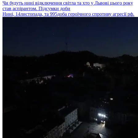
Чи будуть нині відключення світла та хто у Львові цього року
став аспірантом. Підсумки доби
Нині, 14листопада, та 995доба героїчного спротиву агресії рф.