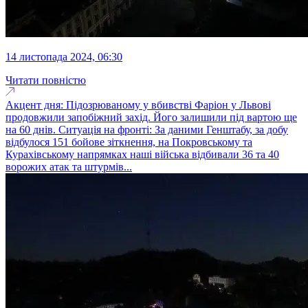
14 листопада 2024, 06:30
Читати повністю
Акцент дня: Підозрюваному у вбивстві Фаріон у Львові
продовжили запобіжний захід. Його залишили під вартою ще
на 60 днів. Ситуація на фронті: За даними Генштабу, за добу
відбулося 151 бойове зіткнення, на Покровському та
Курахівському напрямках наші війська відбивали 36 та 40
ворожих атак та штурмів...