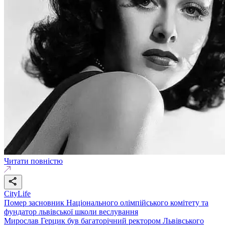
Читати повністю
CityLife
Помер засновник Національного олімпійського комітету та
фундатор львівської школи веслування
Мирослав Герцик був багаторічний ректором Львівського