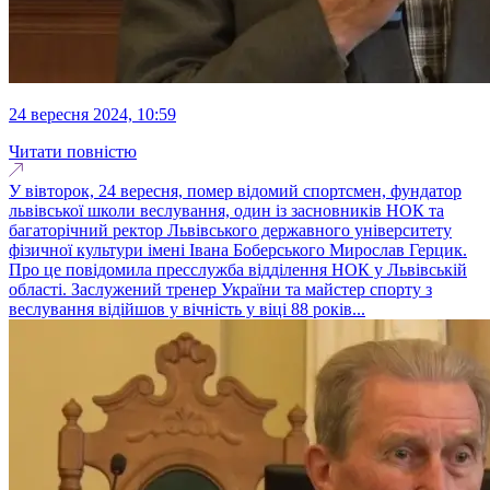
24 вересня 2024, 10:59
Читати повністю
У вівторок, 24 вересня, помер відомий спортсмен, фундатор
львівської школи веслування, один із засновників НОК та
багаторічний ректор Львівського державного університету
фізичної культури імені Івана Боберського Мирослав Герцик.
Про це повідомила пресслужба відділення НОК у Львівській
області. Заслужений тренер України та майстер спорту з
веслування відійшов у вічність у віці 88 років...