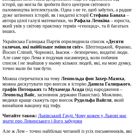
історії, що могла би зробити його центром світового
паломництва інтелектуалів. Одна з не те, щоб забутих, а радше
дуже затінених історій, як і видатні історії
Стефана Банаха
–
автора цілої галузі математики, чи
Рафала Лемкіна
– юриста,
який увів у світову практику термін «геноцид», та й багатьох
інших.
Українська Галицька Партія оприлюднила список
«Десяти
галичан, які найбільше змінили світ»
. Шептицький, Франко,
Йосип Сліпий, Чорновіл, Івасюк – безперечно, видатні люди.
Але саме про Лема я подумав насамперед, коли побачив
список і не знайшов у ньому кількох людей, які, на мою думку,
точно мали би там бути.
Можна сперечатися на тему
Леопольда фон Захер-Мазоха
,
можна дискутувати про внесок в історію
Данила Галицького
,
графів Потоцьких
та
Мухамеда Асада
(від народження –
Леопольд Вайс
, засновник держави Пакистан). Можливо,
медики краще скажуть про внесок
Рудольфа Вайгля
, який
винайшов вакцину від тифу.
Читайте також:
Львівський Гауді. Чому кожен у Львові має
знати про Левинського і його забудови
Але ж Лем – точно найбільш читаний із усіх письменників, які