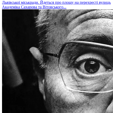
Львівської міськради. Йдеться про площу на перехресті вулиць
Академіка Сахарова та Вітовського...