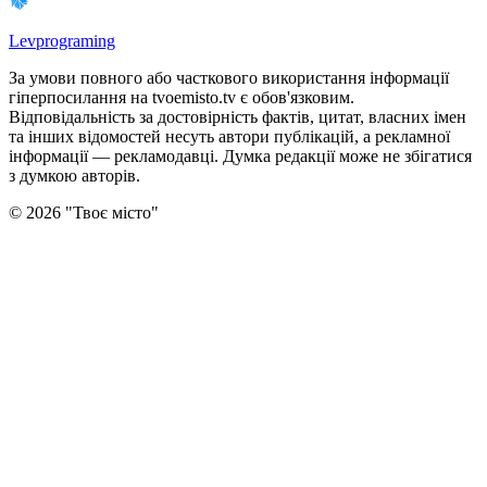
Levprograming
За умови повного або часткового використання iнформацiї
гіперпосилання на tvoemisto.tv є обов'язковим.
Відповідальність за достовірність фактів, цитат, власних імен
та інших відомостей несуть автори публікацій, а рекламної
інформації — рекламодавці. Думка редакцiї може не збiгатися
з думкою авторiв.
©
2026
"
Твоє місто
"