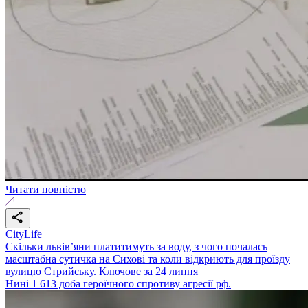
Читати повністю
CityLife
Скільки львів’яни платитимуть за воду, з чого почалась
масштабна сутичка на Сихові та коли відкриють для проїзду
вулицю Стрийську. Ключове за 24 липня
Нині 1 613 доба героїчного спротиву агресії рф.