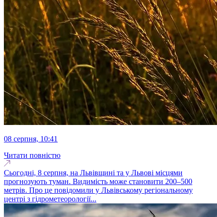
08 серпня, 10:41
Читати повністю
Сьогодні, 8 серпня, на Львівщині та у Львові місцями
прогнозують туман. Видимість може становити 200–500
метрів. Про це повідомили у Львівському регіональному
центрі з гідрометеорології...