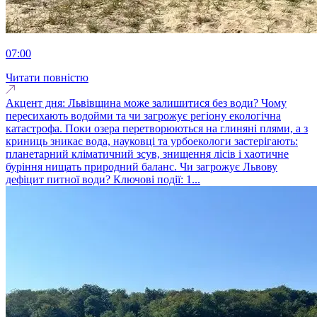
07:00
Читати повністю
Акцент дня: Львівщина може залишитися без води? Чому
пересихають водойми та чи загрожує регіону екологічна
катастрофа. Поки озера перетворюються на глиняні плями, а з
криниць зникає вода, науковці та урбоекологи застерігають:
планетарний кліматичний зсув, знищення лісів і хаотичне
буріння нищать природний баланс. Чи загрожує Львову
дефіцит питної води? Ключові події: 1...