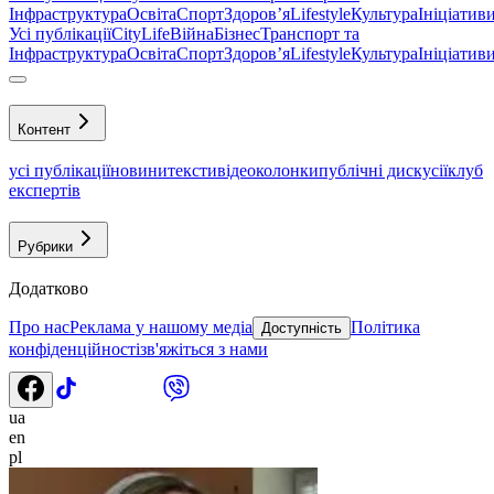
Інфраструктура
Освіта
Спорт
Здоровʼя
Lifestyle
Культура
Ініціатив
Усі публікації
CityLife
Війна
Бізнес
Транспорт та
Інфраструктура
Освіта
Спорт
Здоровʼя
Lifestyle
Культура
Ініціатив
Контент
усі публікації
новини
тексти
відео
колонки
публічні дискусії
клуб
експертів
Рубрики
Додатково
Про нас
Реклама у нашому медіа
Політика
Доступність
конфіденційності
зв'яжіться з нами
ua
en
pl