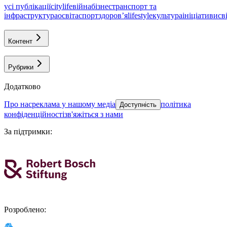
усі публікації
citylife
війна
бізнес
транспорт та
інфраструктура
освіта
спорт
здоровʼя
lifestyle
культура
ініціативи
св
Контент
Рубрики
Додатково
про нас
реклама у нашому медіа
політика
Доступність
конфіденційності
зв'яжіться з нами
За підтримки
:
Розроблено
: