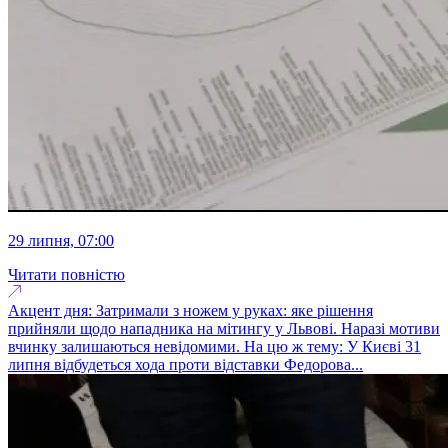
29 липня, 07:00
Читати повністю
Акцент дня: Затримали з ножем у руках: яке рішення
прийняли щодо нападника на мітингу у Львові. Наразі мотиви
вчинку залишаються невідомими. На цю ж тему: У Києві 31
липня відбудеться хода проти відставки Федорова...