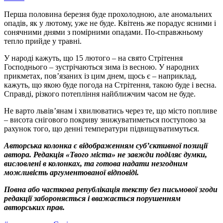
Перша половина березня буде прохолодною, але аномальних
опадів, як у лютому, уже не буде. Квітень же порадує ясними і
сонячними днями з помірними опадами. По-справжньому
тепло прийде у травні.
У народі кажуть, що 15 лютого – на свято Стрітення
Господнього – зустрічаються зима із весною. У народних
прикметах, пов’язаних із цим днем, щось є – наприклад,
кажуть, що якою буде погода на Стрітення, такою буде і весна.
Справді, різкого потепління найближчим часом не буде.
Не варто львів’янам і хвилюватись через те, що місто попливе
– висота снігового покриву знижуватиметься поступово за
рахунок того, що денні температури підвищуватимуться.
Авторська колонка є відображенням суб’єктивної позиції
автора. Редакція «Твого міста» не завжди поділяє думки,
висловлені в колонках, та готова надати незгодним
можливість аргументованої відповіді.
Повна або часткова републікація тексту без письмової згоди
редакції забороняється і вважається порушенням
авторських прав.