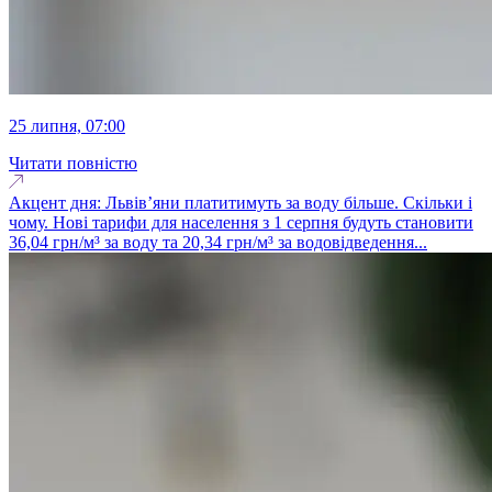
25 липня, 07:00
Читати повністю
Акцент дня: Львів’яни платитимуть за воду більше. Скільки і
чому. Нові тарифи для населення з 1 серпня будуть становити
36,04 грн/м³ за воду та 20,34 грн/м³ за водовідведення...