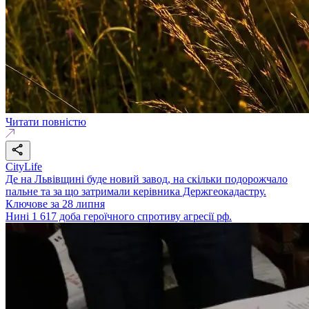
Читати повністю
CityLife
Де на Львівщині буде новий завод, на скільки подорожчало
пальне та за що затримали керівника Держгеокадастру.
Ключове за 28 липня
Нині 1 617 доба героїчного спротиву агресії рф.