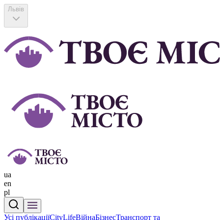
Львів
ua
en
pl
Усі публікації
CityLife
Війна
Бізнес
Транспорт та