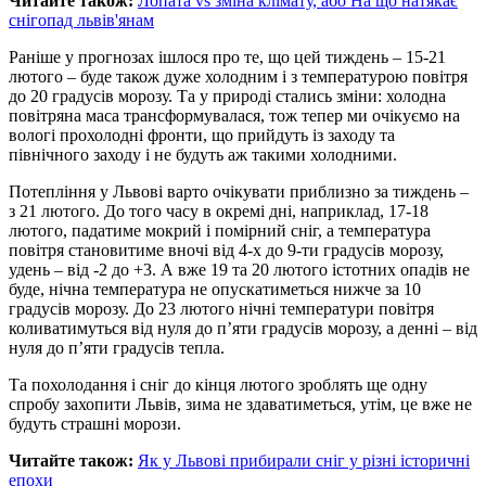
Читайте також:
Лопата vs зміна клімату, або На що натякає
снігопад львів'янам
Раніше у прогнозах ішлося про те, що цей тиждень – 15-21
лютого – буде також дуже холодним і з температурою повітря
до 20 градусів морозу. Та у природі стались зміни: холодна
повітряна маса трансформувалася, тож тепер ми очікуємо на
вологі прохолодні фронти, що прийдуть із заходу та
північного заходу і не будуть аж такими холодними.
Потепління у Львові варто очікувати приблизно за тиждень –
з 21 лютого. До того часу в окремі дні, наприклад, 17-18
лютого, падатиме мокрий і помірний сніг, а температура
повітря становитиме вночі від 4-х до 9-ти градусів морозу,
удень – від -2 до +3. А вже 19 та 20 лютого істотних опадів не
буде, нічна температура не опускатиметься нижче за 10
градусів морозу. До 23 лютого нічні температури повітря
коливатимуться від нуля до п’яти градусів морозу, а денні – від
нуля до п’яти градусів тепла.
Та похолодання і сніг до кінця лютого зроблять ще одну
спробу захопити Львів, зима не здаватиметься, утім, це вже не
будуть страшні морози.
Читайте також:
Як у Львові прибирали сніг у різні історичні
епохи