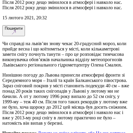
Після 2012 року дещо змінилося в атмосфері і навколо нас.
Після 2012 року дещо змінилося в атмосфері і навколо нас.
15 лютого 2021, 20:32
Поширити
Чи справді на львів’ян знову чекає 20-градусний мороз, коли
прийде весна і що коїтиметься у місті, коли кількаметрові
замети снігу почнуть танути – про це розповідає тимчасова
виконувачка обов’язків начальника відділу метеопрогнозів
Львівського регіонального гідрометцентру Олена Смалюх.
Нинішню погоду до Львова принесли атмосферні фронти зі
Середземного моря – Італії та країн Балканського півострова.
Зараз сніговий покрив у місті становить подекуди 40 см – вже
понад 20 років таких снігопадів у Львові у лютому ми не
бачили. А от у лютому 1996 року випало до 52 см снігу, у
1999-му – теж 40 см. Після того таких рекордів у лютому вже
не було, хоча щороку до 2012 цей місяць був досить сніжним.
Після 2012 року дещо змінилося в атмосфері і навколо нас і
вже у 2013-му році снігу в лютому практично не було –
натомість він випав у березні.