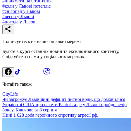
#
прикмети на Стрітення
#
коли у Львові потепліє
#
снігопад у Львові
#
весна у Львові
#
погода у Львові
Підписуйтесь на наші соціальні мережі
Будьте в курсі останніх новин та ексклюзивного контенту.
Слідкуйте за нами у соціальних мережах.
Читайте також
CityLife
Чи загрожує Львівщині дефіцит питної води, що домовилися
Україна зі США про ракети Patriot та де у Львові пройде вечір
боксу. Ключове за 8 серпня
Нині 1 628 доба героїчного спротиву агресії рф.