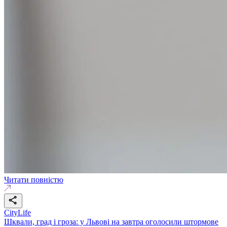
Читати повністю
CityLife
Шквали, град і гроза: у Львові на завтра оголосили штормове