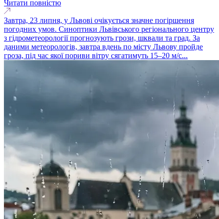
Читати повністю
Завтра, 23 липня, у Львові очікується значне погіршення
погодних умов. Синоптики Львівського регіонального центру
з гідрометеорології прогнозують грози, шквали та град. За
даними метеорологів, завтра вдень по місту Львову пройде
гроза, під час якої пориви вітру сягатимуть 15–20 м/с...