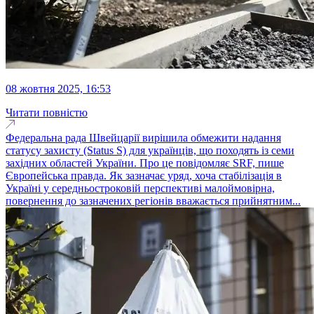
08 жовтня 2025, 16:53
Читати повністю
Федеральна рада Швейцарії вирішила обмежити надання
статусу захисту (Status S) для українців, що походять із семи
західних областей України. Про це повідомляє SRF, пише
Європейська правда. Як зазначає уряд, хоча стабілізація в
Україні у середньостроковій перспективі малоймовірна,
повернення до зазначених регіонів вважається прийнятним...