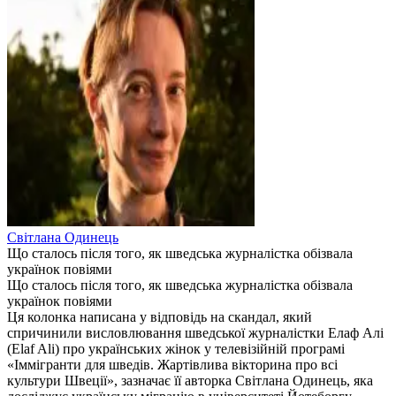
Світлана Одинець
Що сталось після того, як шведська журналістка обізвала
українок повіями
Що сталось після того, як шведська журналістка обізвала
українок повіями
Ця колонка написана у відповідь на скандал, який
спричинили висловлювання шведської журналістки Елаф Алі
(Elaf Ali) про українських жінок у телевізійній програмі
«Іммігранти для шведів. Жартівлива вікторина про всі
культури Швеції», зазначає її авторка Світлана Одинець, яка