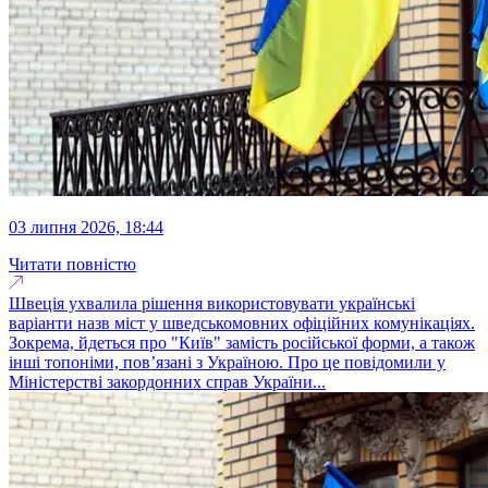
03 липня 2026, 18:44
Читати повністю
Швеція ухвалила рішення використовувати українські
варіанти назв міст у шведськомовних офіційних комунікаціях.
Зокрема, йдеться про "Київ" замість російської форми, а також
інші топоніми, пов’язані з Україною. Про це повідомили у
Міністерстві закордонних справ України...