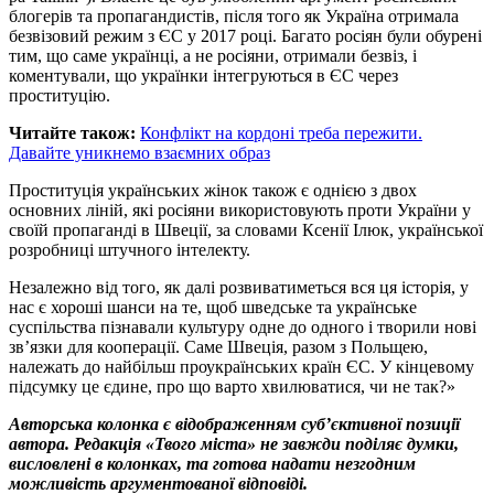
блогерів та пропагандистів, після того як Україна отримала
безвізовий режим з ЄС у 2017 році. Багато росіян були обурені
тим, що саме українці, а не росіяни, отримали безвіз, і
коментували, що українки інтегруються в ЄС через
проституцію.
Читайте також:
Конфлікт на кордоні треба пережити.
Давайте уникнемо взаємних образ
Проституція українських жінок також є однією з двох
основних ліній, які росіяни використовують проти України у
своїй пропаганді в Швеції, за словами Ксенії Ілюк, української
розробниці штучного інтелекту.
Незалежно від того, як далі розвиватиметься вся ця історія, у
нас є хороші шанси на те, щоб шведське та українське
суспільства пізнавали культуру одне до одного і творили нові
зв’язки для кооперації. Саме Швеція, разом з Польщею,
належать до найбільш проукраїнських країн ЄС. У кінцевому
підсумку це єдине, про що варто хвилюватися, чи не так?»
Авторська колонка є відображенням суб’єктивної позиції
автора. Редакція «Твого міста» не завжди поділяє думки,
висловлені в колонках, та готова надати незгодним
можливість аргументованої відповіді.