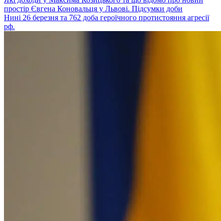
простір Євгена Коновальця у Львові. Підсумки доби
Нині 26 березня та 762 доба героїчного протистояння агресії
рф.