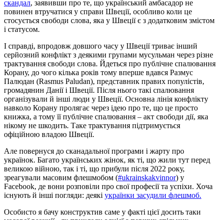
скандал
, заявивши про те, що український амбасадор не
повинен втручатися у справи Швеції, особливо коли це
стосується свободи слова, яка у Швеції є з додатковим змістом
і статусом.
І справді, впродовж довшого часу у Швеції триває інший
серйозний конфлікт з деякими групами мусульман через різне
трактування свободи слова. Йдеться про публічне спалювання
Корану, до чого кілька років тому вперше вдався Размус
Палюдан (Rasmus Paludan), представник правих популістів,
громадянин Данії і Швеції. Після нього такі спалювання
організували й інші люди у Швеції. Основна лінія конфлікту
навколо Корану пролягає через ідею про те, що це просто
книжка, а тому її публічне спалювання – акт свободи дії, яка
нікому не шкодить. Таке трактування підтримується
офіційною владою Швеції.
Але повернуся до сканадальної програми і жарту про
українок. Багато українських жінок, як ті, що жили тут перед
великою війною, так і ті, що прибули після 2022 року,
зреагували масовим флешмобом (
#ukrainskakvinnor
) у
Facebook, де вони розповіли про свої професії та успіхи. Хоча
існують й інші погляди: деякі
українки засудили флешмоб.
Особисто я бачу конструктив саме у факті цієї досить таки