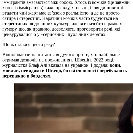
іммігрантів змагаються між собою. Хтось із коміків (це завжди
хтось із іммігрантів) каже правду, хтось ні, і шведи повинні
вгадати чий жарт має зв’язок з реальністю, а де це просто
сатира і стереотип. Наративи коміків часто будуються на
стереотипах щодо інших культур, але все начебто в рамках
гумору, що, як правило, дозволяють проговорити речі, які
цензурувалися б у «серйозних» публічних дебатах.
Що ж сталося цього разу?
Відповідаючи на питання ведучого про те, хто найбільше
отримав дозволів на проживання в Швеції в 2022 році,
журналістка Елаф Алі вказала на українок. І додала:
вони,
мовляв, невидимі в Швеції, бо світловолосі і перебувають
переважно в борделях.