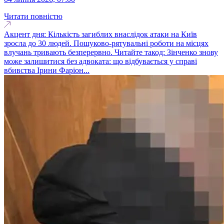
Читати повністю
Акцент дня: Кількість загиблих внаслідок атаки на Київ
зросла до 30 людей. Пошуково-рятувальні роботи на місцях
влучань тривають безперервно. Читайте такод: Зінченко знову
може залишитися без адвоката: що відбувається у справі
вбивства Ірини Фаріон...