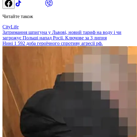
Читайте також
CityLife
Затримання шпигуна у Львові, новий тариф на воду і чи
загрожує Польщі напад Росії. Ключове за 3 липня
Нині 1 592 доба героїчного спротиву агресії рф.