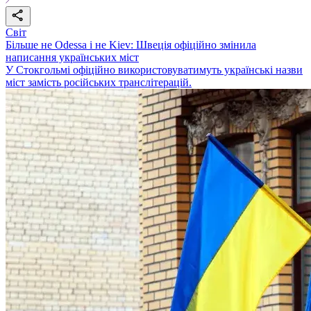
Світ
Більше не Odessa і не Kiev: Швеція офіційно змінила
написання українських міст
У Стокгольмі офіційно використовуватимуть українські назви
міст замість російських транслітерацій.