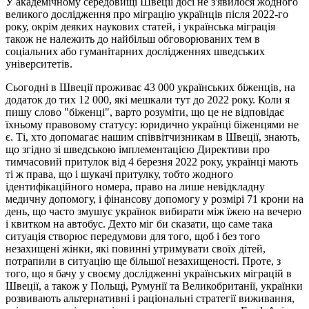
У академічному середовищі Швеції досі не з'явилося жодного
великого дослідження про міграцію українців після 2022-го
року, окрім деяких наукових статей, і українська міграція
також не належить до найбільш обговорюваних тем в
соціальних або гуманітарних дослідженнях шведських
університетів.
Сьогодні в Швеції проживає 43 000 українських біженців, на
додаток до тих 12 000, які мешкали тут до 2022 року. Коли я
пишу слово "біженці", варто розуміти, що це не відповідає
їхньому правовому статусу: юридично українці біженцями не
є. Ті, хто допомагає нашим співвітчизникам в Швеції, знають,
що згідно зі шведською імплементацією Директиви про
тимчасовий притулок від 4 березня 2022 року, українці мають
ті ж права, що і шукачі притулку, тобто жодного
ідентифікаційного номера, право на лише невідкладну
медичну допомогу, і фінансову допомогу у розмірі 71 крони на
день, що часто змушує українок вибирати між їжею на вечерю
і квитком на автобус. Дехто міг би сказати, що саме така
ситуація створює передумови для того, щоб і без того
незахищені жінки, які повинні утримувати своїх дітей,
потрапили в ситуацію ще більшої незахищеності. Проте, з
того, що я бачу у своєму дослідженні українських міграцій в
Швеції, а також у Польщі, Румунії та Великобританії, українки
розвивають альтернативні і раціональні стратегії виживання,