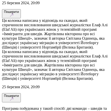
25 березня 2024, 20:09
Поширити
Ця колонка написана у відповідь на скандал, який
спричинили висловлювання шведської журналістки Елаф Алі
(Elaf Ali) про українських жінок у телевізійній програмі
«Іммігранти для шведів. Жартівлива вікторина про всі
культури Швеції», зазначає її авторка Світлана Одинець, яка
досліджує українську міграцію в університеті Йотеборгу
(Швеція) і університеті Нортамбрії (Велика Британія).
Ця колонка написана у відповідь на скандал, який
спричинили висловлювання шведської журналістки Елаф Алі
(Elaf Ali) про українських жінок у телевізійній програмі
«Іммігранти для шведів. Жартівлива вікторина про всі
культури Швеції», зазначає її авторка Світлана Одинець, яка
досліджує українську міграцію в університеті Йотеборгу
(Швеція) і університеті Нортамбрії (Велика Британія).
25 березня 2024, 20:09
Поширити
Програма побудована у такий спосіб: дві команди – шведів та