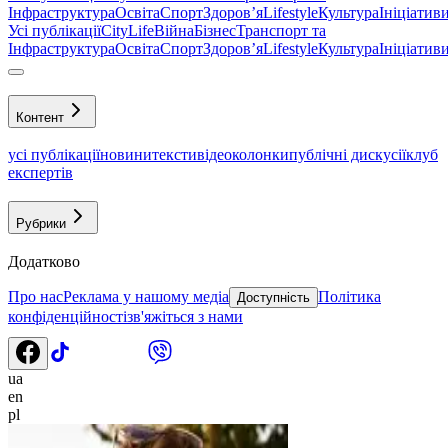
Інфраструктура
Освіта
Спорт
Здоровʼя
Lifestyle
Культура
Ініціатив
Усі публікації
CityLife
Війна
Бізнес
Транспорт та
Інфраструктура
Освіта
Спорт
Здоровʼя
Lifestyle
Культура
Ініціатив
Контент
усі публікації
новини
тексти
відео
колонки
публічні дискусії
клуб
експертів
Рубрики
Додатково
Про нас
Реклама у нашому медіа
Політика
Доступність
конфіденційності
зв'яжіться з нами
ua
en
pl