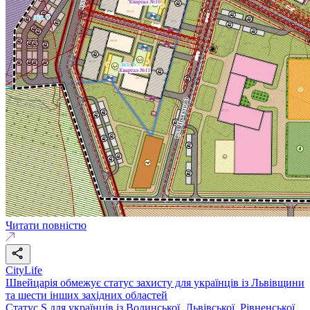
Читати повністю
CityLife
Швейцарія обмежує статус захисту для українців із Львівщини
та шести інших західних областей
Статус S для українців із Волинської, Львівської, Рівненської,