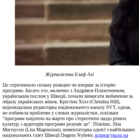
Журналістка Елаф Алі
Це спричинило сильну реакцію чи вперше за історію
програми. Багато хто, включно з Андріяєм Плахотнюком,
українським послом у Швеції, почали вимагати вибачення за
образу українських жінок. Крістіна Хілл (Christina Hill),
відповідальна редакторка національного каналу SVT, однак,
не побачила проблеми у словах журналістки, оскільки
"програма націлена на жарти про стереотипи щодо різних
культур, і аудиторія програми розуміє це". Пізніше, Ліза
Магнусон (Lisa Magnusson), коментаторка однієї з найбільших
національних газет Швеції Dagens Nyheter,
відреагувала на