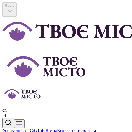
Львів
ua
en
pl
Усі публікації
CityLife
Війна
Бізнес
Транспорт та