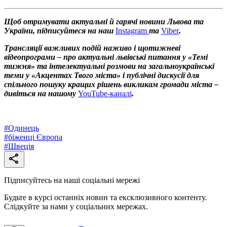
Щоб отримувати актуальні й гарячі новини Львова та
України, підписуйтеся на наш
Instagram
та
Viber
.
Трансляції важливих подій наживо і щотижневі
відеопрограми – про актуальні львівські питання у «Темі
тижня» та інтелектуальні розмови на загальноукраїнські
теми у «Акцентах Твого міста» і публічні дискусії для
спільного пошуку кращих рішень викликам громади міста –
дивіться на нашому
YouTube-каналі
.
#
Одинець
#
біженці Європа
#
Швеція
Підписуйтесь на наші соціальні мережі
Будьте в курсі останніх новин та ексклюзивного контенту.
Слідкуйте за нами у соціальних мережах.