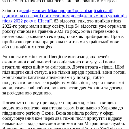
які не мають нічого спільного з висловлюванням Елаф Алі.
Згідно з
дослідженням Міжнародної організації міграції,
єдиним на сьогодні статистичним дослідженням про українців
після 2022 року в Швеції
, 63 відсотки тих, хто приїхав після
2022-го року, мали вищу освіту, і ще 54 відсотки уже отримали
роботу станом на травень 2023-го року, хоча і переважно в
низькокваліфікованих cекторах, таких як прибирання. Проте,
приблизно третина працювала вчителями української мови
або на подібних позиціях.
Українським жінкам в Швеції не вистачає двох речей:
економічної стабільності та соціального статусу, які вони
втратили через війну та еміграцію. Друга втрата - гірша. Щоб
підвищити свій статус, а не тільки заради грошей, вони готові
жонглювати багатьма апельсинами у повітрі, тобто
поєднувати високу географічну мобільність, курси шведської
мови, тимчасові роботи, волонтерство для України та догляд
за роз'єднаною родиною.
Погляньмо на це у прикладах: наприклад, жінка з вищою
медичною освітою, яка втекла разом із донькою з Харкова до
південного регіону Сконе. Вона знайшла роботу у сфері
обслуговування вже через два тижні після прибуття і відразу
відмовилася від фінансової допомоги від Міграційної служби.
Відразу почала вивчати шведську самостійно, на YouTube та