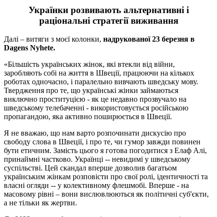
Українки розвивають альтернативні і
раціональні стратегії виживання
Далі – витяги з моєї колонки,
надрукованої 23 березня в
Dagens Nyhete.
«Більшість українських жінок, які втекли від війни,
заробляють собі на життя в Швеції, працюючи на кількох
роботах одночасно, і паралельно вивчають шведську мову.
Твердження про те, що українські жінки займаються
виключно проституцією - як це недавно прозвучало на
шведському телебаченні - використовується російською
пропагандою, яка активно поширюється в Швеції.
Я не вважаю, що нам варто розпочинати дискусію про
свободу слова в Швеції, і про те, чи гумор завжди повинен
бути етичним. Замість цього я готова погодитися з Елаф Алі,
принаймні частково. Українці -- невидимі у шведському
суспільстві. Цей скандал вперше дозволив багатьом
українським жінкам розповісти про свої ролі, ідентичності та
власні огляди -- у колективному флешмобі. Вперше - на
масовому рівні – вони вислювлюються як політичні суб'єкти,
а не тільки як жертви.