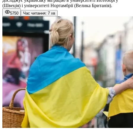
досліджує українську міграцію в університеті Йотеборгу
(Швеція) і університеті Нортамбрії (Велика Британія).
5750
Час читання: 7 хв