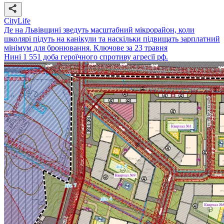
CityLife
Де на Львівщині зведуть масштабний мікрорайон, коли
школярі підуть на канікули та наскільки підвищать зарплатний
мінімум для бронювання. Ключове за 23 травня
Нині 1 551 доба героїчного спротиву агресії рф.