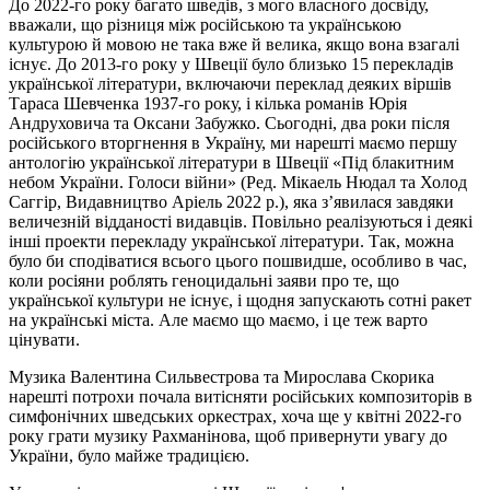
До 2022-го року багато шведів, з мого власного досвіду,
вважали, що різниця між російською та українською
культурою й мовою не така вже й велика, якщо вона взагалі
існує. До 2013-го року у Швеції було близько 15 перекладів
української літератури, включаючи переклад деяких віршів
Тараса Шевченка 1937-го року, і кілька романів Юрія
Андруховича та Оксани Забужко. Сьогодні, два роки після
російського вторгнення в Україну, ми нарешті маємо першу
антологію української літератури в Швеції «Під блакитним
небом України. Голоси війни» (Ред. Мікаель Нюдал та Холод
Саггір, Видавництво Аріель 2022 р.), яка з’явилася завдяки
величезній відданості видавців. Повільно реалізуються і деякі
інші проекти перекладу української літератури. Так, можна
було би сподіватися всього цього пошвидше, особливо в час,
коли росіяни роблять геноцидальні заяви про те, що
української культури не існує, і щодня запускають сотні ракет
на українські міста. Але маємо що маємо, і це теж варто
цінувати.
Музика Валентина Сильвестрова та Мирослава Скорика
нарешті потрохи почала витісняти російських композиторів в
симфонічних шведських оркестрах, хоча ще у квітні 2022-го
року грати музику Рахманінова, щоб привернути увагу до
України, було майже традицією.