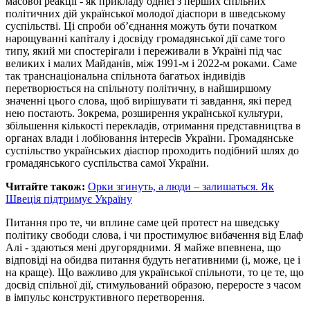
масової реакції - як прикладу однієї з перших спільних
політичних дій української молодої діаспори в шведському
суспільстві. Ці спроби об’єднання можуть бути початком
нарощуванні капіталу і досвіду громадянської дії саме того
типу, який ми спостерігали і переживали в Україні під час
великих і малих Майданів, між 1991-м і 2022-м роками. Саме
так транснаціональна спільнота багатьох індивідів
перетворюється на спільноту політичну, в найширшому
значенні цього слова, щоб вирішувати ті завдання, які перед
нею постають. Зокрема, розширення української культури,
збільшення кількості перекладів, отримання представництва в
органах влади і лобіювання інтересів України. Громадянське
суспільство українських діаспор проходить подібний шлях до
громадянського суспільства самої України.
Читайте також:
Орки згинуть, а люди – залишаться. Як
Швеція підтримує Україну
Питання про те, чи вплине саме цей протест на шведську
політику свободи слова, і чи простимулює вибачення від Елаф
Алі - здаються мені другорядними. Я майже впевнена, що
відповіді на обидва питання будуть негативними (і, може, це і
на краще). Що важливо для української спільноти, то це те, що
досвід спільної дії, стимульований образою, переросте з часом
в імпульс конструктивного перетворення.