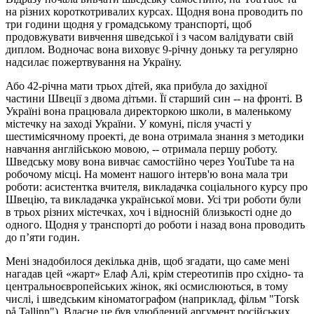
на різних короткотривалих курсах. Щодня вона проводить по
три години щодня у громадському транспорті, щоб
продовжувати вивчення шведської і з часом валідувати свій
диплом. Водночас вона виховує 9-річну доньку та регулярно
надсилає пожертвування на Україну.
Або 42-річна мати трьох дітей, яка прибула до західної
частини Швеції з двома дітьми. Її старший син -- на фронті. В
Україні вона працювала директоркою школи, в маленькому
містечку на заході України. У комуні, після участі у
шестимісячному проекті, де вона отримала знання з методики
навчання англійською мовою, -- отримала першу роботу.
Шведську мову вона вивчає самостійно через YouTube та на
робочому місці. На момент нашого інтерв'ю вона мала три
роботи: асистентка вчителя, викладачка соціального курсу про
Швецію, та викладачка української мови. Усі три роботи були
в трьох різних містечках, хоч і відносній близькості одне до
одного. Щодня у транспорті до роботи і назад вона проводить
до п’яти годин.
Мені знадобилося декілька днів, щоб згадати, що саме мені
нагадав цей «жарт» Елаф Алі, крім стереотипів про східно- та
центральноєвропейських жінок, які осмислюються, в тому
числі, і шведським кіноматографом (наприклад, фільм "Torsk
på Tallinn"). Власне це був улюблений аргумент російських