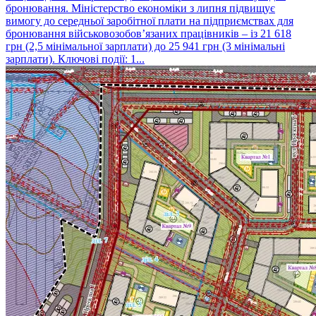
бронювання. Міністерство економіки з липня підвищує
вимогу до середньої заробітної плати на підприємствах для
бронювання військовозобов’язаних працівників – із 21 618
грн (2,5 мінімальної зарплати) до 25 941 грн (3 мінімальні
зарплати). Ключові події: 1...