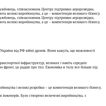
ослужбовець, співзасновник Центру підтримки аеророзвідки,
ть великі виробництва, а це – компетенція великого бізнесу.
ослужбовець, співзасновник Центру підтримки аеророзвідки,
ть великі виробництва, а це – компетенція великого бізнесу.
 України від РФ війні дронів. Вони кажуть, що можливості
транспортної інфраструктур, великих і навіть середніх
о фронт, це радше про тил. Економіка в тилу все більше під
бництва і великі розробки – це компетенція великого бізнесу.
 інженерів. Було створено величезні виробництва, з