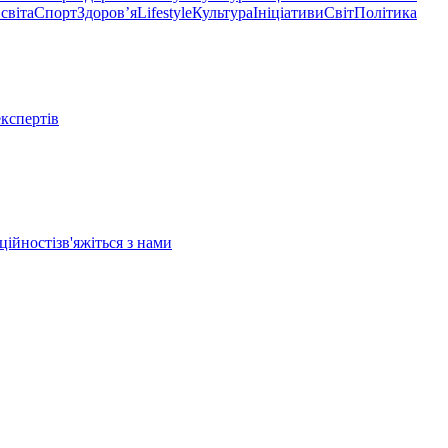
світа
Спорт
Здоровʼя
Lifestyle
Культура
Ініціативи
Світ
Політика
експертів
ційності
зв'яжіться з нами