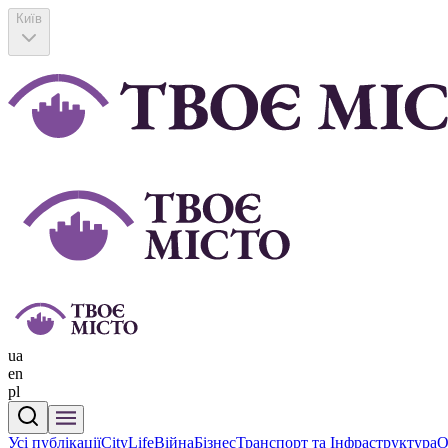
Київ
ua
en
pl
Усі публікації
CityLife
Війна
Бізнес
Транспорт та Інфраструктура
О