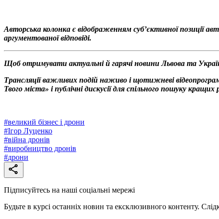
Авторська колонка є відображенням суб’єктивної позиції авт
аргументованої відповіді.
Щоб отримувати актуальні й гарячі новини Львова та Украї
Трансляції важливих подій наживо і щотижневі відеопрограм
Твого міста» і публічні дискусії для спільного пошуку кращи
#
великий бізнес і дрони
#
Ігор Луценко
#
війна дронів
#
виробництво дронів
#
дрони
Підписуйтесь на наші соціальні мережі
Будьте в курсі останніх новин та ексклюзивного контенту. Слід