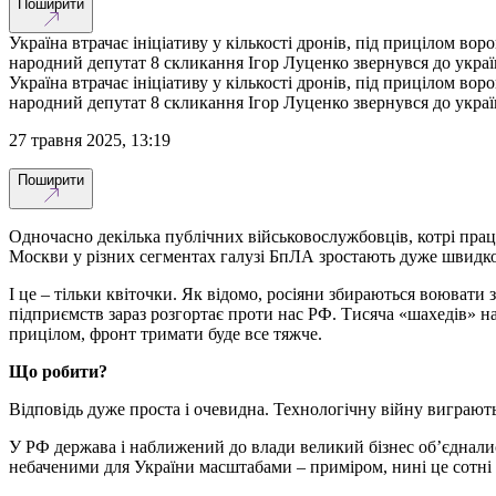
Поширити
Україна втрачає ініціативу у кількості дронів, під прицілом в
народний депутат 8 скликання Ігор Луценко звернувся до україн
Україна втрачає ініціативу у кількості дронів, під прицілом в
народний депутат 8 скликання Ігор Луценко звернувся до україн
27 травня 2025, 13:19
Поширити
Одночасно декілька публічних військовослужбовців, котрі прац
Москви у різних сегментах галузі БпЛА зростають дуже швидко, 
І це – тільки квіточки. Як відомо, росіяни збираються воювати 
підприємств зараз розгортає проти нас РФ. Тисяча «шахедів» на
прицілом, фронт тримати буде все тяжче.
Що робити?
Відповідь дуже проста і очевидна. Технологічну війну виграють
У РФ держава і наближений до влади великий бізнес об’єдналис
небаченими для України масштабами – приміром, нині це сотні «