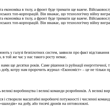
орога економіка в тилу, а фронт буде тримати ще важче. Військов
ських топ-корпорацій. Він вважає, що технологічну війну виграю
орога економіка в тилу, а фронт буде тримати ще важче. Військов
ських топ-корпорацій. Він вважає, що технологічну війну виграю
юють у галузі безпілотних систем, заявили про факт відставання
в той же час у нас такого росту немає.
з нами ще десятки років. Саме рішення із руйнації енергетичної, 
 добу, котру нам пророчить журнал «Економіст» – це не тільки пр
 великі виробництва і великі команди розробників. А великі виро
я і створили масштабні виробничі потужності і численні команди
шахедів» на добу, або тисячі дронів на оптоволокні.