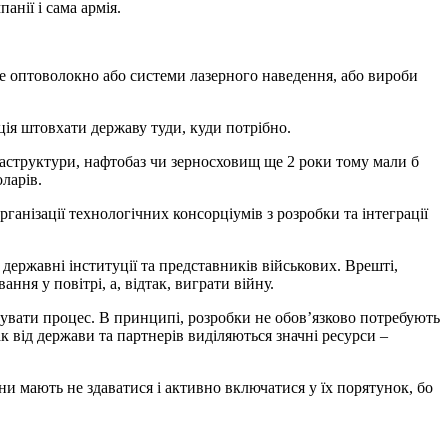
нії і сама армія.
не оптоволокно або системи лазерного наведення, або вироби
нція штовхати державу туди, куди потрібно.
раструктури, нафтобаз чи зерносховищ ще 2 роки тому мали б
ларів.
рганізації технологічних консорціумів з розробки та інтеграції
державні інституції та представників військових. Врешті,
ня у повітрі, а, відтак, виграти війну.
увати процес. В принципі, розробки не обов’язково потребують
к від держави та партнерів виділяються значні ресурси –
и мають не здаватися і активно включатися у їх порятунок, бо