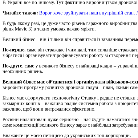
В Україні все по-іншому. Тут фактично виробництвом дронової п
Читайте також:
Ворог хоче зруйнувати наш внутрішній стан. 
В будь-якому разі, це дуже часто рівень гаражного виробництв
рівня Mavic 3) в таких умовах важко мріяти.
Великий бізнес – він і тільки він справиться із завданням перем
По-перше,
саме він страждає і чим далі, тим сильніше стражда
зібратися і організувати/профінансувати роботу зі створення пе
По-друге
, саме у великого бізнесу є найкращі кадри – управлінц
необхідних рішень.
Великий бізнес має об’єднатися і організувати військово-те
виробити програму розвитку дронової галузі – план, якими саме
Бізнес має сформувати технологічну Ставку і радше не стільк
захмарних коштів – важливо радше системна робота з пріоритета
важливо, щоб вони витрачалися ефективно.
Росіяни налаштовані дуже серйозно – нас будуть намагатися зн
саме компетенції великого бізнесу зараз є найбільш затребувани
Вважайте це моєю петицією до українських топ-корпорацій.