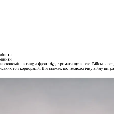
змінити
змінити
орога економіка в тилу, а фронт буде тримати ще важче. Військов
ських топ-корпорацій. Він вважає, що технологічну війну виграю