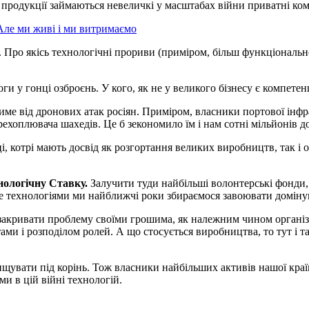
родукції займаються невеличкі у масштабах війни приватні компа
Але ми живі і ми витримаємо
а. Про якісь технологічні прориви (приміром, більш функціональ
оги у гонці озброєнь. У кого, як не у великого бізнесу є компете
тиме від дронових атак росіян. Приміром, власники портової інф
рехоплювача шахедів. Це б зекономило їм і нам сотні мільйонів до
і, котрі мають досвід як розгортання великих виробництв, так і о
хнологічну Ставку.
Залучити туди найбільші волонтерські фонди, 
 технологіями ми найближчі роки збираємося завоювати домінуван
и закривати проблему своїми грошима, як належним чином організ
ми і розподілом ролей. А що стосується виробництва, то тут і та
ищувати під корінь. Тож власники найбільших активів нашої країн
ми в цій війні технологій.