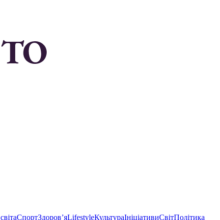
світа
Спорт
Здоровʼя
Lifestyle
Культура
Ініціативи
Світ
Політика