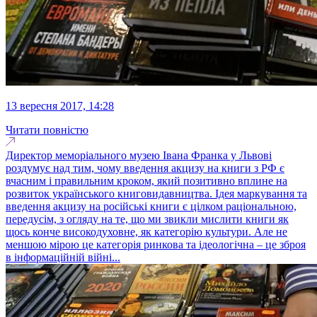
13 вересня 2017, 14:28
Читати повністю
Директор меморіального музею Івана Франка у Львові
роздумує над тим, чому введення акцизу на книги з РФ є
вчасним і правильним кроком, який позитивно вплине на
розвиток українського книговидавництва. Ідея маркування та
введення акцизу на російські книги є цілком раціональною,
передусім, з огляду на те, що ми звикли мислити книги як
щось конче високодуховне, як категорію культури. Але не
меншою мірою це категорія ринкова та ідеологічна – це зброя
в інформаційній війні...