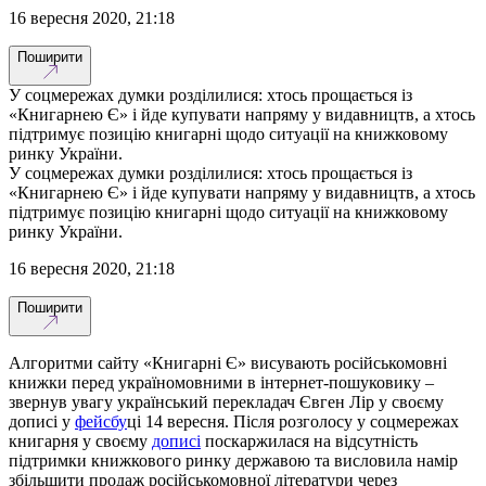
16 вересня 2020, 21:18
Поширити
У соцмережах думки розділилися: хтось прощається із
«Книгарнею Є» і йде купувати напряму у видавництв, а хтось
підтримує позицію книгарні щодо ситуації на книжковому
ринку України.
У соцмережах думки розділилися: хтось прощається із
«Книгарнею Є» і йде купувати напряму у видавництв, а хтось
підтримує позицію книгарні щодо ситуації на книжковому
ринку України.
16 вересня 2020, 21:18
Поширити
Алгоритми сайту «Книгарні Є» висувають російськомовні
книжки перед україномовними в інтернет-пошуковику –
звернув увагу український перекладач Євген Лір у своєму
дописі у
фейсбу
ці 14 вересня. Після розголосу у соцмережах
книгарня у своєму
дописі
поскаржилася на відсутність
підтримки книжкового ринку державою та висловила намір
збільшити продаж російськомовної літератури через