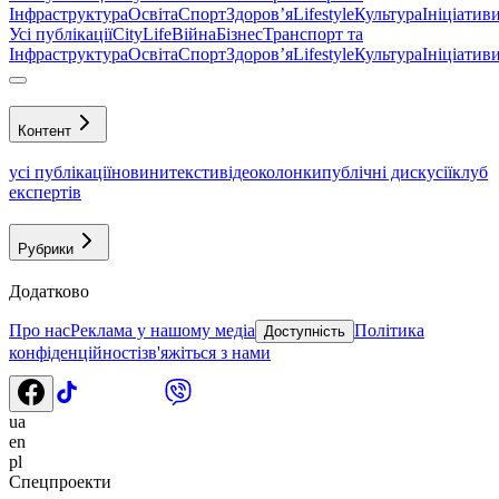
Інфраструктура
Освіта
Спорт
Здоровʼя
Lifestyle
Культура
Ініціатив
Усі публікації
CityLife
Війна
Бізнес
Транспорт та
Інфраструктура
Освіта
Спорт
Здоровʼя
Lifestyle
Культура
Ініціатив
Контент
усі публікації
новини
тексти
відео
колонки
публічні дискусії
клуб
експертів
Рубрики
Додатково
Про нас
Реклама у нашому медіа
Політика
Доступність
конфіденційності
зв'яжіться з нами
ua
en
pl
Спецпроекти