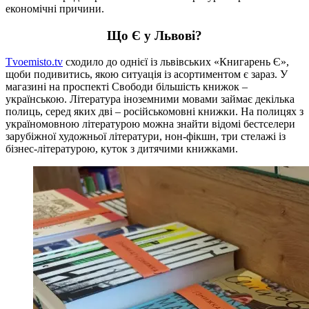
економічні причини.
Що Є у Львові?
Tvoemisto.tv
сходило до однієї із львівських «Книгарень Є»,
щоби подивитись, якою ситуація із асортиментом є зараз. У
магазині на проспекті Свободи більшість книжок –
українською. Література іноземними мовами займає декілька
полиць, серед яких дві – російськомовні книжки. На полицях з
україномовною літературою можна знайти відомі бестселери
зарубіжної художньої літератури, нон-фікшн, три стелажі із
бізнес-літературою, куток з дитячими книжками.