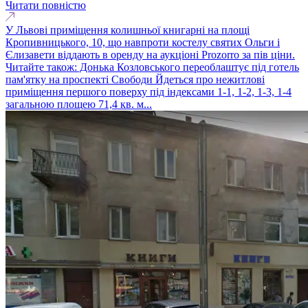
Читати повністю
У Львові приміщення колишньої книгарні на площі
Кропивницького, 10, що навпроти костелу святих Ольги і
Єлизавети віддають в оренду на аукціоні Prozorro за пів ціни.
Читайте також: Донька Козловського переоблаштує під готель
пам'ятку на проспекті Свободи Йдеться про нежитлові
приміщення першого поверху під індексами 1-1, 1-2, 1-3, 1-4
загальною площею 71,4 кв. м...