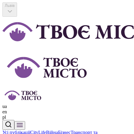
Львів
ua
en
pl
Усі публікації
CityLife
Війна
Бізнес
Транспорт та