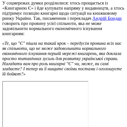
У соцмережах думки розділилися: хтось прощається із
«Книгарнею Є» і йде купувати напряму у видавництв, а хтось
підтримує позицію книгарні щодо ситуації на книжковому
ринку України. Так, письменник і перекладач
Андрій Бондар
говорить про провину усієї спільноти, яка не може
задовільнити нормального економічного існування
книгарням:
«Те, що "Є" пішла на такий крок – передусім провина всіх нас
як спільноти, що не може задовольнити нормального
економічного існування першій мережі книгарень, яка доклала
просто титанічних зусиль для розвитку української справи.
Нагадати вам про роль книгарні "Є" чи, може, ви самі
згадаєте? І тепер ви її нищите своїми постами і оголошуєте
їй бойкот?»