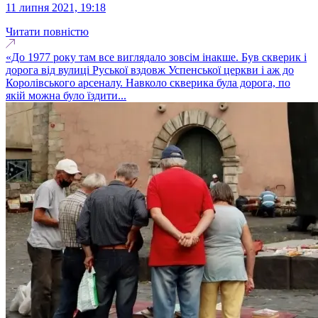
11 липня 2021, 19:18
Читати повністю
«До 1977 року там все виглядало зовсім інакше. Був скверик і
дорога від вулиці Руської вздовж Успенської церкви і аж до
Королівського арсеналу. Навколо скверика була дорога, по
якій можна було їздити...