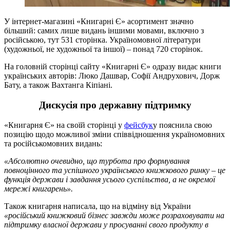
У інтернет-магазині «Книгарні Є» асортимент значно
більший: самих лише видань іншими мовами, включно з
російською, тут 531 сторінка. Україномовної літератури
(художньої, не художньої та іншої) – понад 720 сторінок.
На головній сторінці сайту «Книгарні Є» одразу видає книги
українських авторів: Люко Дашвар, Софії Андрухович, Дорж
Бату, а також Вахтанга Кіпіані.
Дискусія про державну підтримку
«Книгарня Є» на своїй сторінці у
фейсбук
у пояснила свою
позицію щодо можливої зміни співвідношення україномовних
та російськомовних видань:
«Абсолютно очевидно, що турбота про формування
повноцінного та успішного українського книжкового ринку – це
функція держави і завдання усього суспільства, а не окремої
мережі книгарень».
Також книгарня написала, що на відміну від України
«російський книжковий бізнес завжди може розраховувати на
підтримку власної держави у просуванні свого продукту в