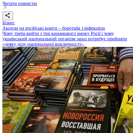
Читати повністю
Бізнес
Акцизи на російські книги – боротьба з інфекцією
Чому треба вийти з тіні книжкового ринку Росії і чому
український національний організм зараз потребує прийняти
«деяку дозу національної виключності».