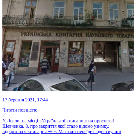
17 березня 2021, 17:44
Читати повністю
У Львові на місці «Української книгарні» на проспекті
Шевченка, 8, про закриття якої стало відомо узимку,
відкриється книгарня «Є». Магазин переїде сюди з вулиці