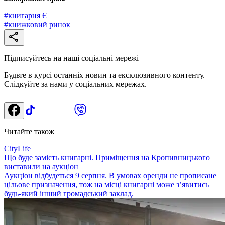
#
книгарня Є
#
книжковий ринок
Підписуйтесь на наші соціальні мережі
Будьте в курсі останніх новин та ексклюзивного контенту.
Слідкуйте за нами у соціальних мережах.
Читайте також
CityLife
Що буде замість книгарні. Приміщення на Кропивницького
виставили на аукціон
Аукціон відбудеться 9 серпня. В умовах оренди не прописане
цільове призначення, тож на місці книгарні може з’явитись
будь-який інший громадський заклад.