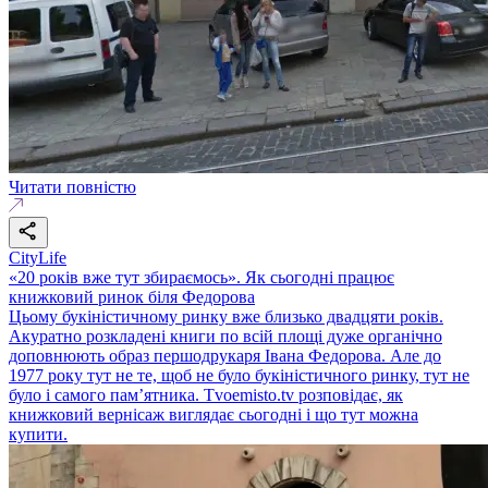
Читати повністю
CityLife
«20 років вже тут збираємось». Як сьогодні працює
книжковий ринок біля Федорова
Цьому букіністичному ринку вже близько двадцяти років.
Акуратно розкладені книги по всій площі дуже органічно
доповнюють образ першодрукаря Івана Федорова. Але до
1977 року тут не те, щоб не було букіністичного ринку, тут не
було і самого пам’ятника. Tvoemisto.tv розповідає, як
книжковий вернісаж виглядає сьогодні і що тут можна
купити.