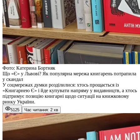
Фото: Катерина Бортняк
Що «Є» у Львові? Як популярна мережа книгарень потрапила
у скандал
У соцмережах думки розділилися: хтось прощається із
«Книгарнею Є» і йде купувати напряму у видавництв, а хтось
підтримує позицію книгарні щодо ситуації на книжковому
ринку України.
5125
Час читання: 2 хв