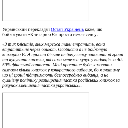
Український перекладач
Остап Українець
каже, що
бойкотувати «Книгарню Є» просто немає сенсу:
«З тих клієнтів, яких мережа таки втратить, вона
втратить не через бойкот. Особисто я не бойкотую
книгарню Є. Я просто більше не бачу сенсу заносити їй гроші
та купувати книжки, які сама мережа купує у видавців за 40-
50% фінальної вартості. Мені простіше буде замовити
гамузом кілька книжок у конкретного видавця, бо я знатиму,
що ці гроші підтримають безпосередньо видавця, а не
сумнівну політику розширення частки російських книжок за
рахунок зменшення частки українських».