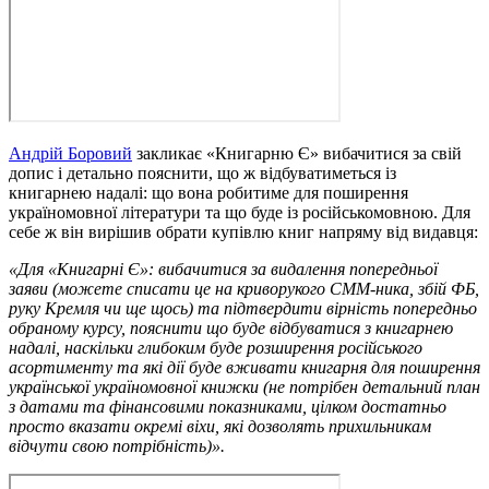
Андрій Боровий
закликає «Книгарню Є» вибачитися за свій
допис і детально пояснити, що ж відбуватиметься із
книгарнею надалі: що вона робитиме для поширення
україномовної літератури та що буде із російськомовною. Для
себе ж він вирішив обрати купівлю книг напряму від видавця:
«Для «Книгарні Є»: вибачитися за видалення попередньої
заяви (можете списати це на криворукого СММ-ника, збій ФБ,
руку Кремля чи ще щось) та підтвердити вірність попередньо
обраному курсу, пояснити що буде відбуватися з книгарнею
надалі, наскільки глибоким буде розширення російського
асортименту та які дії буде вживати книгарня для поширення
української україномовної книжки (не потрібен детальний план
з датами та фінансовими показниками, цілком достатньо
просто вказати окремі віхи, які дозволять прихильникам
відчути свою потрібність)».