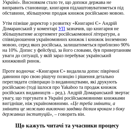
Україні»
. Висновком стало те, що допоки держава не
виправить становище, книгарня підлаштовуватиметься під
обставини, збільшуючи продаж книжок російською мовою.
Утім пізніше директор з розвитку «Книгарні Є» Андрій
Домаранський у коментарі
УП
зазначив, що книгарня не
збільшуватиме асортимент російськомовної літератури, а
співвідношення україномовних книжок і книжок іноземною
мовою, серед яких російська, залишатиметься приблизно 90%
на 10%. Допис у фейсбуці, за його словами, був привертанням
уваги до ситуації, у якій зараз перебуває український
книжковий ринок.
Проте водночас «Книгарня Є» видалила допис піврічної
давнини про свою рішучу позицію і рішення детально
переглядати співпрацю із видавництвами, які друкують
російською (тоді ішлося про Yakaboo та продаж книжок
російських видавництв – ред.). Андрій Домаранський звертає
увагу, що торгувати в Україні російськомовними книжками
вигідніше, ніж україномовними.
«Це треба змінити, а
змінити це можливо виключно завдяки дієвим крокам з боку
державних інституцій»,
– говорить він.
Що кажуть читачі та учасники процесу