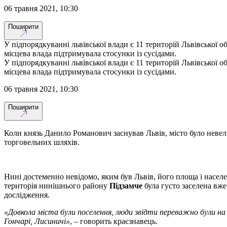
06 травня 2021, 10:30
Поширити
У підпорядкуванні львівської влади є 11 територій Львівської о
місцева влада підтримувала стосунки із сусідами.
У підпорядкуванні львівської влади є 11 територій Львівської о
місцева влада підтримувала стосунки із сусідами.
06 травня 2021, 10:30
Поширити
Коли князь Данило Романович заснував Львів, місто було невел
торговельних шляхів.
Нині достеменно невідомо, яким був Львів, його площа і насел
територія нинішнього району
Підзамче
була густо заселена вж
дослідження.
«Довкола міста були поселення, люди звідти переважно були на с
Гончарі, Лисиничі»
, – говорить краєзнавець.