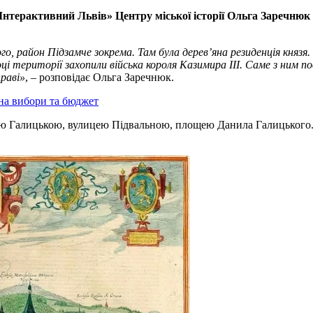
Інтерактивний Львів» Центру міської історії Ольга Заречнюк
го, район Підзамче зокрема. Там була дерев’яна резиденція князя
і території захопили війська короля Казимира ІІІ. Саме з ним п
раві»
, – розповідає Ольга Заречнюк.
на вибори та бюджет
Галицькою, вулицею Підвальною, площею Данила Галицького. Бу