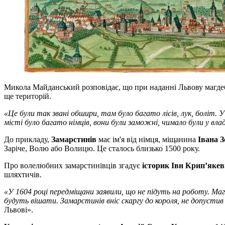
Микола Майданський розповідає, що при наданні Львову магдебу
ще територій.
«Це були так звані обшири, там було багато лісів, лук, боліт.
місті було багато німців, вони були заможні, чимало були у вла
До прикладу,
Замарстинів
має ім'я від німця, міщанина
Івана 
Заріче, Волю або Волицю. Це сталось близько 1500 року.
Про волелюбних замарстинівців згадує
історик Івн Крип’яке
шляхтичів.
«У 1604 році передміщани заявили, що не підуть на роботу. Магі
будуть вішати. Замарстинів вніс скаргу до короля, не допустив 
Львові».