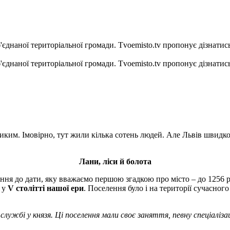
б'єднаної територіальної громади. Tvoemisto.tv пропонує дізнатис
б'єднаної територіальної громади. Tvoemisto.tv пропонує дізнатис
иким. Імовірно, тут жили кілька сотень людей. Але Львів швидк
Лани, ліси й болота
ення до дати, яку вважаємо першою згадкою про місто – до 1256 
е у
V столітті нашої ери
. Поселення було і на території сучасног
лужбі у князя. Ці поселення мали своє заняття, певну спеціаліза