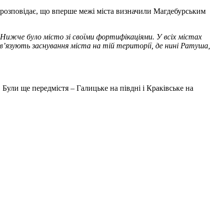
розповідає, що вперше межі міста визначили Магдебурським
. Нижче було місто зі своїми фортифікаціями. У всіх містах
ов’язують заснування міста на тій території, де нині Ратуша,
ли ще передмістя – Галицьке на півдні і Краківське на