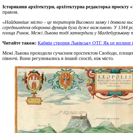
Історикиня архітектури, архітектурна редакторка проєкту «
правом.
«Найдавніше місто – це територія Високого замку і довкола ньо
середньовіччя оборонна функція була дуже важливою. У 1344 роц
площа Ринок. Межі Львова тоді затвердили у Магдебурзькому п
Читайте також:
Кабмін створив Львівську ОТГ. Як це вплине 
Межі Львова проходили сучасним проспектом Свободи, площею 
півночі. Вони регулювались в інший спосіб, ніж місто.