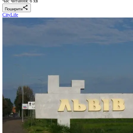
Час читання: 6 хв
Поширити
CityLife