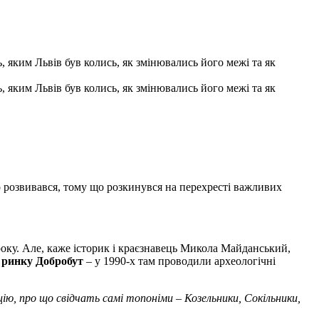
ь, яким Львів був колись, як змінювались його межі та як
ь, яким Львів був колись, як змінювались його межі та як
о розвивався, тому що розкинувся на перехресті важливих
року. Але, каже історик і краєзнавець Микола Майданський,
о
ринку Добробут
– у 1990-х там проводили археологічні
цію, про що свідчать самі топоніми – Козельники, Сокільники,