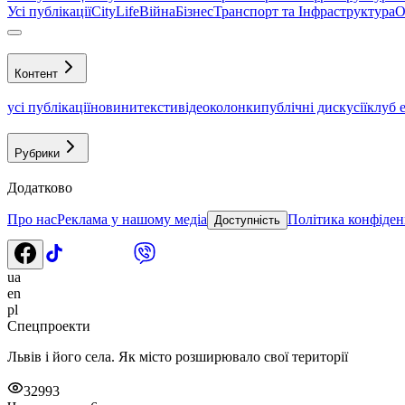
Усі публікації
CityLife
Війна
Бізнес
Транспорт та Інфраструктура
О
Контент
усі публікації
новини
тексти
відео
колонки
публічні дискусії
клуб 
Рубрики
Додатково
Про нас
Реклама у нашому медіа
Політика конфіден
Доступність
ua
en
pl
Спецпроекти
Львів і його села. Як місто розширювало свої території
32993