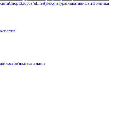
світа
Спорт
Здоровʼя
Lifestyle
Культура
Ініціативи
Світ
Політика
експертів
ційності
зв'яжіться з нами