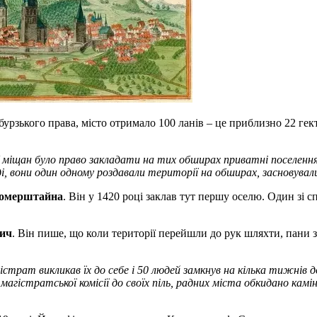
рзького права, місто отримало 100 ланів – це приблизно 22 гект
 У міщан було право закладати на тих обширах приватні поселення
ді, вони один одному роздавали території на обширах, засновувал
Зомерштайна
. Він у 1420 році заклав тут першу оселю. Один зі 
вич
. Він пише, що коли території перейшли до рук шляхти, пани 
страт викликав їх до себе і 50 людей замкнув на кілька тижнів до
магістратської комісії до своїх піль, радних міста обкидано камі