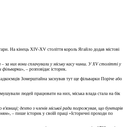
ари. На кінець XIV-XV століття король Ягайло додав містові
 –
з
а них вони сплачували у міську касу чинш. У XV столітті у
и фільварки»
, – розповідає історик.
спадкоємців Зомерштайна заснував тут ще фільварки Поріче або
змушували людей працювати на них, міська влада стала на бік
 в'язниці; дехто з членів міської ради погрожував, що бунтарів
нням»
, – пише історик у своїй праці «Історичні проходи по