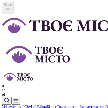
Львів
ua
en
pl
Усі публікації
CityLife
Війна
Бізнес
Транспорт та Інфраструктура
О