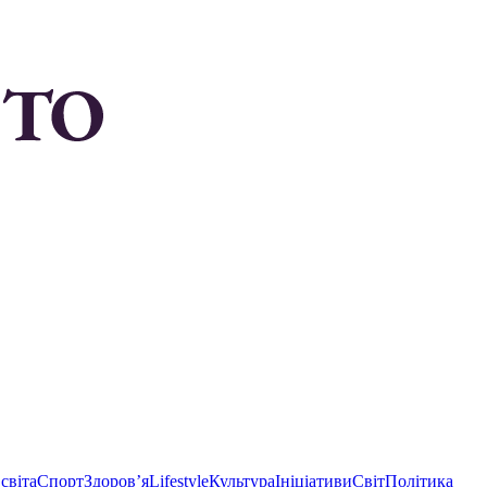
світа
Спорт
Здоровʼя
Lifestyle
Культура
Ініціативи
Світ
Політика