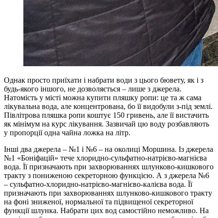
Однак просто приїхати і набрати води з цього бювету, як і з
будь-якого іншого, не дозволяється – лише з джерела.
Натомість у місті можна купити пляшку ропи: це та ж сама
лікувальна вода, але концентрована, бо її видобули з-під землі.
Півлітрова пляшка ропи коштує 150 гривень, але її вистачить
як мінімум на курс лікування. Зазвичай цю воду розбавляють
у пропорції одна чайна ложка на літр.
Інші два джерела – №1 і №6 – на околиці Моршина. Із джерела
№1 «Боніфацій» тече хлоридно-сульфатно-натрієво-магнієва
вода. Її призначають при захворюваннях шлунково-кишкового
тракту з пониженою секреторною функцією. А з джерела №6
– сульфатно-хлоридно-натрієво-магнієво-калієва вода. Її
призначають при захворюваннях шлунково-кишкового тракту
на фоні зниженої, нормальної та підвищеної секреторної
функції шлунка. Набрати цих вод самостійно неможливо. На