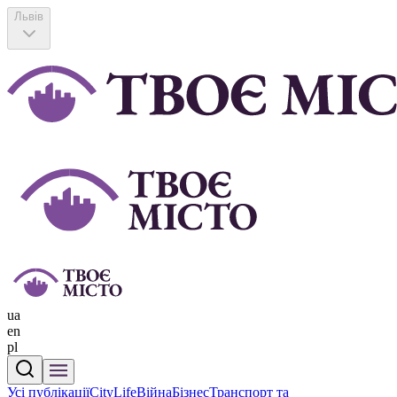
Львів
ua
en
pl
Усі публікації
CityLife
Війна
Бізнес
Транспорт та