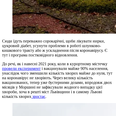
Сюди їдуть переважно сорокарічні, щоби лікувати нирки,
цукровий діабет, усунути проблеми в роботі шлунково-
кишкового тракту або ж ускладнення після коронавірусу. Є
тут і програма постковідного відновлення.
До речі, як і навесні 2021 року, коли в курортному містечку
провели експеримент
і вакцинували майже 90% населення,
унаслідок чого зменшили кількість хворих майже до нуля, тут
на коронавірус не хворіють. Через велику кількість
вакцинованих, тепер уже бустерними дозами, впродовж двох
місяців у Моршині не зафіксували жодного випадку цієї
хвороби, хоча в решті міст Львівщини і в самому Львові
кількість хворих
зростає
.