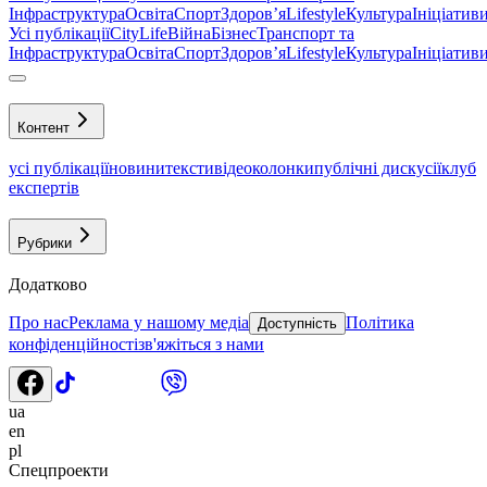
Інфраструктура
Освіта
Спорт
Здоровʼя
Lifestyle
Культура
Ініціатив
Усі публікації
CityLife
Війна
Бізнес
Транспорт та
Інфраструктура
Освіта
Спорт
Здоровʼя
Lifestyle
Культура
Ініціатив
Контент
усі публікації
новини
тексти
відео
колонки
публічні дискусії
клуб
експертів
Рубрики
Додатково
Про нас
Реклама у нашому медіа
Політика
Доступність
конфіденційності
зв'яжіться з нами
ua
en
pl
Спецпроекти