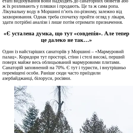
етапі видобування вони надходять до санаторних бюветів або
ж їх розливають у пляшки і продають. Це та ж сама ропа.
Лікувальну воду в Моршині п’ють по-різному, залежно від
захворювання. Однак треба спочатку пройти огляд у лікаря,
здати потрібні аналізи і лише потім отримати призначення.
«Є усталена думка, що тут «совдепія». Але тепер
це далеко не так…»
Один із найстаріших санаторіїв у Моршині – «Мармуровий
палац». Коридори тут просторі, стіни і стелі високі, перший
поверх майже весь облицьований мармуровими плитами.
Санаторій заповнений на 70%. Є тут і туристи, і внутрішньо
переміщені особи. Раніше сюди часто приїздили
азербайджанці, білоруси, росіяни.