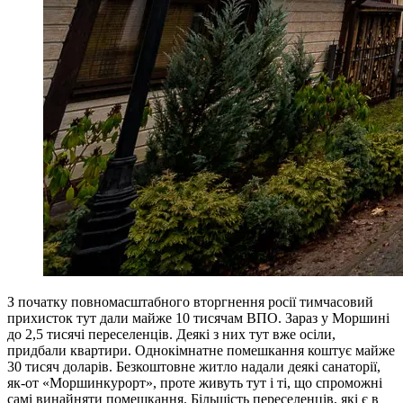
З початку повномасштабного вторгнення росії тимчасовий
прихисток тут дали майже 10 тисячам ВПО. Зараз у Моршині
до 2,5 тисячі переселенців. Деякі з них тут вже осіли,
придбали квартири. Однокімнатне помешкання коштує майже
30 тисяч доларів. Безкоштовне житло надали деякі санаторії,
як-от «Моршинкурорт», проте живуть тут і ті, що спроможні
самі винайняти помешкання. Більшість переселенців, які є в