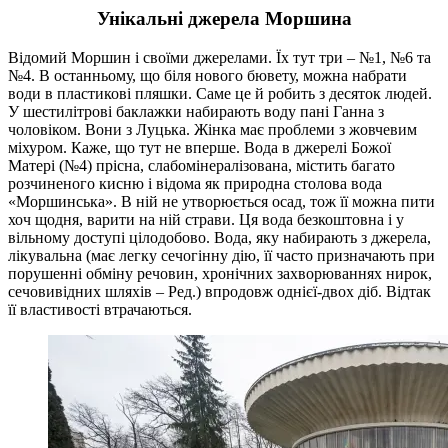
Унікальні джерела Моршина
Відомий Моршин і своїми джерелами. Їх тут три – №1, №6 та
№4. В останньому, що біля нового бювету, можна набрати
води в пластикові пляшки. Саме це й робить з десяток людей.
У шестилітрові баклажки набирають воду пані Ганна з
чоловіком. Вони з Луцька. Жінка має проблеми з жовчевим
міхуром. Каже, що тут не вперше. Вода в джерелі Божої
Матері (№4) прісна, слабомінералізована, містить багато
розчиненого кисню і відома як природна столова вода
«Моршинська». В ній не утворюється осад, тож її можна пити
хоч щодня, варити на ній страви. Ця вода безкоштовна і у
вільному доступі цілодобово. Вода, яку набирають з джерела,
лікувальна (має легку сечогінну дію, її часто призначають при
порушенні обміну речовин, хронічних захворюваннях нирок,
сечовивідних шляхів – Ред.) впродовж однієї-двох діб. Відтак
її властивості втрачаються.