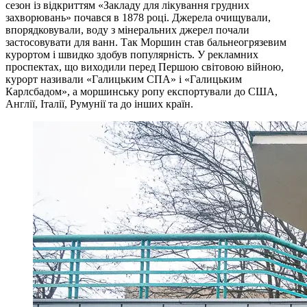
сезон із відкриттям «Закладу для лікування грудних
захворювань» почався в 1878 році. Джерела очищували,
впорядковували, воду з мінеральних джерел почали
застосовувати для ванн. Так Моршин став бальнеогрязевим
курортом і швидко здобув популярність. У рекламних
проспектах, що виходили перед Першою світовою війною,
курорт називали «Галицьким СПА» і «Галицьким
Карлсбадом», а моршинську ропу експортували до США,
Англії, Італії, Румунії та до інших країн.