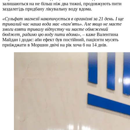
залишаються на не більш ніж два тижні, продовжують пити
заздалегідь придбану лікувальну воду вдома.
«Сульфат магнезії накопичується в організмі за 21 день. І ще
тривалий час наша вода має «пам’ять». Але якщо не маєте
змоги взяти тривалу відпустку чи маєте обмежений
бюджет, радимо цю воду пити вдома»
, – каже Валентина
Майдан і додає: аби ефект був постійний, пацієнти мусять
приїжджати в Моршин двічі на рік хоча б на 14 днів.