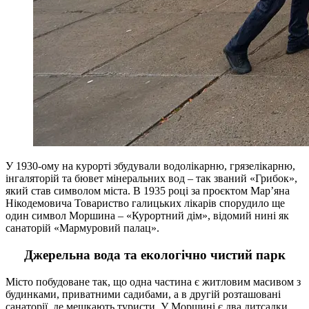
У 1930-ому на курорті збудували водолікарню, грязелікарню,
інгаляторій та бювет мінеральних вод – так званий «Грибок»,
який став символом міста. В 1935 році за проєктом Мар’яна
Нікодемовича Товариство галицьких лікарів спорудило ще
один символ Моршина – «Курортний дім», відомий нині як
санаторій «Мармуровий палац».
Джерельна вода та екологічно чистий парк
Місто побудоване так, що одна частина є житловим масивом з
будинками, приватними садибами, а в другій розташовані
санаторії, де мешкають туристи. У Моршині є два дитсадки,