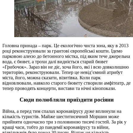
Головна принада – парк. Це екологічно чиста зона, яку в 2013
році реконструювали за грантові європейські кошти. Ідемо
парковою алеєю до бетонного містка, під яким тече джерельна
вода, є бювет, а трохи далі видніється старий бювет
«Грибочок». Зараз він не діє, хоча його, які і всю довколишню
територію, реконструювали. Тепер це невід’ємний атрибут
міста, його, можна сказати, візитівка. Коли парк
відновлювали, навколо старого бювету створили амфітеатр, де
тепер проводять концерти, вистави та нічні кінопокази.
Сюди полюбляли приїздити росіяни
Війна, а перед тим спалах коронавірусу дуже вплинули на
кількість туристів. Майже шеститисячний Моршин може
прийняти одночасно три з половиною тисячі гостей. За рік у
кращі часи, тобто до пандемії коронавірусу та війни,
відвідувачів було понад 30 тисяч. Відтак ця кількість