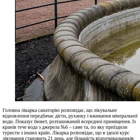
Головна лікарка санаторію розповідає, що лікувальне
відновлення передбачає дієти, руханку і вживання мінеральної
води. Показує бювет, розташований всередині приміщення. Із
кранів тече вода з джерела №6 – саме та, по яку приїздили
туристи з інших країн. Лікарка розповідає, що в ідеалі курс
лікування становить 21 день, але більшість відпочивальників