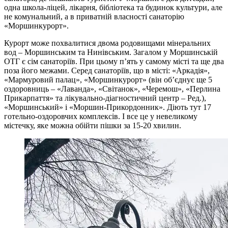
одна школа-ліцей, лікарня, бібліотека та будинок культури, але
не комунальний, а в приватній власності санаторію
«Моршинкурорт».
Курорт може похвалитися двома родовищами мінеральних
вод – Моршинським та Нинівським. Загалом у Моршинській
ОТГ є сім санаторіїв. При цьому п’ять у самому місті та ще два
поза його межами. Серед санаторіїв, що в місті: «Аркадія»,
«Мармуровий палац», «Моршинкурорт» (він об’єднує ще 5
оздоровниць – «Лаванда», «Світанок», «Черемош», «Перлина
Прикарпаття» та лікувально-діагностичний центр – Ред.),
«Моршинський» і «Моршин-Прикордонник». Діють тут 17
готельно-оздоровчих комплексів. І все це у невеликому
містечку, яке можна обійти пішки за 15-20 хвилин.