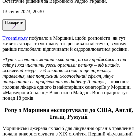
Остаточне рішення за Верховною Радою України.
13 січня 2023, 20:30
Поширити
Tvoemisto.tv
побувало в Моршині, щоби розповісти, як тут
живеться зараз та як планують розвивати містечко, в якому
раніше полюбляли відпочивати й оздоровлюватися росіяни.
«Тут є «золота» моршинська ропа, по яку приїжджало пів
світу і яка чистить увесь організм: печінку – від шлаків,
жовчевий міхур – від застою жовчі, а ще нормалізує
травлення, має потужний жовчогінний ефект, лікує
панкреатит і є профілактикою діабету II типу»,
– пояснює
головна лікарка одного із найстаріших санаторіїв у Моршині
«Мармуровий палац» Валентина Майдан. Вона працює тут
понад 18 років.
Ропу з Моршина експортували до США, Англії,
Італії, Румунії
Моршинські джерела як засіб для лікування органів травлення
почали використовувати з XIX століття. Перший лікувальний