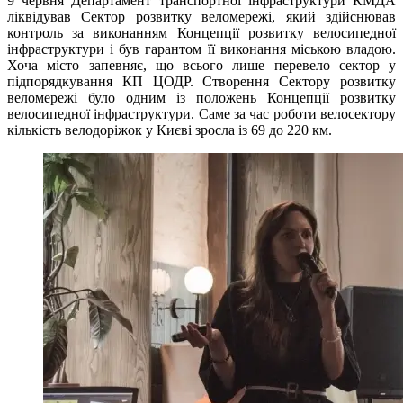
9 червня Департамент транспортної інфраструктури КМДА
ліквідував Сектор розвитку веломережі, який здійснював
контроль за виконанням Концепції розвитку велосипедної
інфраструктури і був гарантом її виконання міською владою.
Хоча місто запевняє, що всього лише перевело сектор у
підпорядкування КП ЦОДР. Створення Сектору розвитку
веломережі було одним із положень Концепції розвитку
велосипедної інфраструктури. Саме за час роботи велосектору
кількість велодоріжок у Києві зросла із 69 до 220 км.