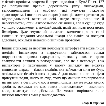
є безліч проблем, зокрема й через недоліки в КупАП: ст. 127
(за порушення правил дорожнього руху пішоходами,
велосипедистами та особами, які керують гужовим
транспортом, і погоничами тварин) поліція може притягти до
відповідальності вказаних осіб, надто якщо вони ще й
перебувають у стані алкогольного сп’яніння, але в суді це буде
успішно оскаржене, а поліцейський, який виписав постанову,
ймовірно, буде змушений сплатити компенсацію зі своєї
кишені за завдання моральної шкоди або навіть за послуги
адвоката, оскільки незаконно виписав протокол.
Інший приклад: за перетин велосмуги штрафувати може лише
поліція, інспектори з паркування займаються тільки
порушенням правил паркування, також у них є право
евакуювати автівки з велодоріжок, але не з велосмуг. Тож
інспектори з паркування у цьому випадку не можуть
виписати штраф – тільки поліція, яка займатися цим не буде,
оскільки має безліч інших справ. А для цього «повинен бути
присутній водій, якого не буде, тому що машина припаркована
на пів дня, а без присутності водія поліція теж не може нічого
зробити, оскільки не має таких повноважень» – замкнене
коло, коментує поліцейський. Це можна вирішити лише
шляхом внесення змін у законодавство.
Ігор Ющенко