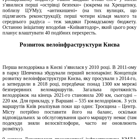
з’явилися перші «острівці безпеки» (зокрема на Хрещатику,
поблизу ЦУМу); «антикишені» (на тих вулицях, що
підлягають реконструкції); перші чотири кільця малого та
середнього радіуса – теж завдяки Громадському бюджету.
Останню ініціативу вподобав «Київавтодор», який цього року
планує влаштувати 40 подібних перехресть.
Розвиток велоінфраструктури Києва
Перша велодоріжка в Києві з’явилася у 2010 році. В 2011-ому
в парку Шевченка збудували перший велопаркінг. Концепція
розвитку велоінфраструктури Києва, яку просували з 2014-го,
а затвердили в 2018 році, передбачає понад 1300 км мережі
безперервних веломаршрутів. Загальна протяжність
велодоріжок на кінець 2021-го становила 200 км, сьогодні –
220 км. Для прикладу, у Варшаві – 535 км велодоріжок. З усіх
маршрутів Київ реалізував поки що один: Троєщина – Центр.
Місту потрібно поставити його на баланс, оскільки
відповідальних за обслуговування цього маршруту немає (там
подекуди зняли велосвітлофори, часто не оновлюють
розмітку).