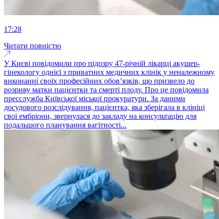
17:28
Читати повністю
У Києві повідомили про підозру 47-річній лікарці акушер-
гінекологу однієї з приватних медичних клінік у неналежному
виконанні своїх професійних обов’язків, що призвело до
розриву матки пацієнтки та смерті плоду. Про це повідомила
пресслужба Київської міської прокуратури. За даними
досудового розслідування, пацієнтка, яка зберігала в клініці
свої ембріони, звернулася до закладу на консультацію для
подальшого планування вагітності...