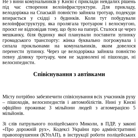
Не з вини комунальників у Києві є приклади невдалих рішень
під час створення велоінфраструктури. Для прикладу,
велодоріжка на Спаській повністю зайняла тротуар, подекуди
впирається у східці з будинків. Коли тут побудували
велоінфраструктуру, яка пролягала тротуаром і велосмугою,
проєкт не відповідав тому, що було на папері. Сталося це через
мешканку, біля будинку якої планували поставити зупинку
громадського транспорту: жінка буквально погрожувала і
сипала прокльонами на комунальників, яким довелося
перенести зупинку. Через це велодоріжка зайняла повністю
певну ділянку тротуару, чим не задоволені ні пішоходи, ні
велосипедисти.
Співіснування з автівками
Місту потрібно забезпечити співіснування всіх учасників руху
– пішоходів, велосипедистів і автомобілістів. Нині у Києві
офіційно проживає 3 мільйони людей з агломерацією 5
мільйонів.
Зі слів патрульного поліцейського Миколи, в ПДР, у законі
«Про дорожній рух», Кодексі України про адміністративні
правопорушення (КУпАП), в інструкції роботи поліцейських