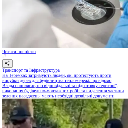
Читати повністю
Транспорт та Інфраструктура
На Теремках затримують людей, які протестують проти
вирубки дерев для будівництва тепломережі: що відомо
Влада наполягає, що відповідальні за підготовку території,
виконання будівельно-монтажних робіт та видалення частини
зелених насаджень, мають необхідні дозвільні документи