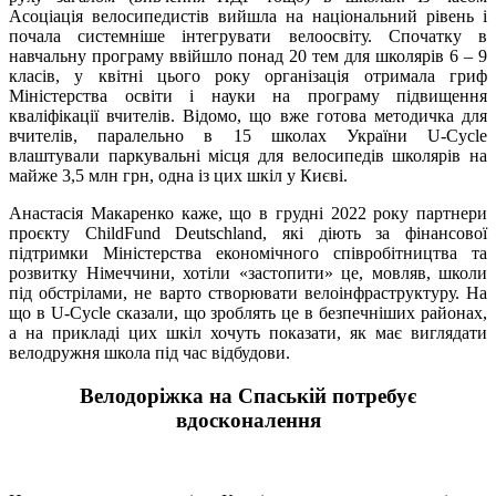
Асоціація велосипедистів вийшла на національний рівень і
почала системніше інтегрувати велоосвіту. Спочатку в
навчальну програму ввійшло понад 20 тем для школярів 6 – 9
класів, у квітні цього року організація отримала гриф
Міністерства освіти і науки на програму підвищення
кваліфікації вчителів. Відомо, що вже готова методичка для
вчителів, паралельно в 15 школах України U-Cycle
влаштували паркувальні місця для велосипедів школярів на
майже 3,5 млн грн, одна із цих шкіл у Києві.
Анастасія Макаренко каже, що в грудні 2022 року партнери
проєкту ChildFund Deutschland, які діють за фінансової
підтримки Міністерства економічного співробітництва та
розвитку Німеччини, хотіли «застопити» це, мовляв, школи
під обстрілами, не варто створювати велоінфраструктуру. На
що в U-Cycle сказали, що зроблять це в безпечніших районах,
а на прикладі цих шкіл хочуть показати, як має виглядати
велодружня школа під час відбудови.
Велодоріжка на Спаській потребує
вдосконалення