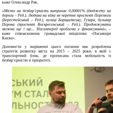
каже Олександр Рак.
«Місто на безбар’єрність витрачає 0,00001% (бюджету на
дороги – Ред.). Людина на візку не перетне проспект Перемоги
(Берестейський – Ред.), вулиці Борщагівську, Гузара, бульвар
Перова (проспект Воскресенський – Ред.). Продовжувати
можна ще і ще... Насамперед проблема у фінансуванні»
, –
каже співзасновник громадської ініціативи «Пасажири
Києва».
Допомогти у вирішенні цього питання має розроблена
стратегія розвитку міста на 2015 – 2025 роки, в якій є
транспортний блок, де прописана стала мобільність із
безбар’єрністю в пріоритеті.