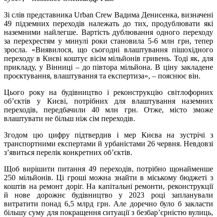
Зі слів представника Urban Crew Вадима Денисенка, визначені
49 підземних переходів належать до тих, продублювати які
наземними найлегше. Вартість дублювання одного переходу
за перехрестям у минулі роки становила 5-6 млн грн, тепер
зросла. «Виявилося, що сьогодні влаштування пішохідного
переходу в Києві коштує вісім мільйонів гривень. Тоді як, для
прикладу, у Вінниці – до півтора мільйона. В ціну закладене
проєктування, влаштування та експертиза», – пояснює він.
Цього року на будівництво і реконструкцію світлофорних
об’єктів у Києві, потрібних для влаштування наземних
переходів, передбачили 40 млн грн. Отже, місто зможе
влаштувати не більш ніж сім переходів.
Згодом цю цифру підтвердив і мер Києва на зустрічі з
транспортними експертами й урбаністами 26 червня. Невдовзі
з’явиться перелік конкретних об’єктів.
Щоб вирішити питання 49 переходів, потрібно щонайменше
250 мільйонів. Ці гроші можна знайти в міському бюджеті з
коштів на ремонт доріг. На капітальні ремонти, реконструкції
й нове дорожнє будівництво у 2023 році запланували
витратити понад 6,5 млрд грн. Але доречно було б закласти
більшу суму для покращення ситуації з безбар’єрністю вулиць,