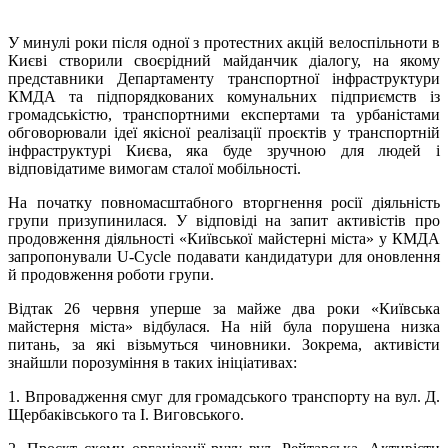
У минулі роки після одної з протестних акцій велоспільноти в
Києві створили своєрідний майданчик діалогу, на якому
представники Департаменту транспортної інфраструктури
КМДА та підпорядкованих комунальних підприємств із
громадськістю, транспортними експертами та урбаністами
обговорювали ідеї якісної реалізації проєктів у транспортній
інфраструктурі Києва, яка буде зручною для людей і
відповідатиме вимогам сталої мобільності.
На початку повномасштабного вторгнення росії діяльність
групи призупинилася. У відповіді на запит активістів про
продовження діяльності «Київської майстерні міста» у КМДА
запропонували U-Cycle подавати кандидатури для оновлення
й продовження роботи групи.
Відтак 26 червня уперше за майже два роки «Київська
майстерня міста» відбулася. На ній була порушена низка
питань, за які візьмуться чиновники. Зокрема, активісти
знайшли порозуміння в таких ініціативах:
1. Впровадження смуг для громадського транспорту на вул. Д.
Щербаківського та І. Виговського.