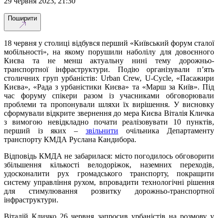
29 червня 2023, 21:30
Поширити
18 червня у столиці відбувся перший «Київський форум сталої
мобільності», на якому порушили наболілу для довоєнного
Києва та не менш актуальну нині тему дорожньо-
транспортної інфраструктури. Подію організували п’ять
столичних груп урбаністів: Urban Crew, U-Cycle, «Пасажири
Києва», «Рада з урбаністики Києва» та «Марш за Київ». Під
час форуму спікери разом із учасниками обговорювали
проблеми та пропонували шляхи їх вирішення. У висновку
сформували відкрите звернення до мера Києва Віталія Кличка
з вимогою невідкладно почати реалізовувати 10 пунктів,
перший із яких –
звільнити
очільника Департаменту
транспорту КМДА Руслана Кандибора.
Відповідь КМДА не забарилася: місто погодилось обговорити
збільшення кількості велодоріжок, наземних переходів,
удосконалити рух громадського транспорту, покращити
систему управління рухом, впровадити технологічні рішення
для стимулювання розвитку дорожньо-транспортної
інфраструктури.
Віталій Кличко 26 червня запросив урбаністів на розмову у