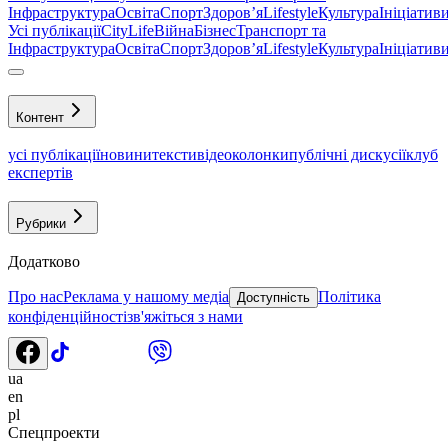
Інфраструктура
Освіта
Спорт
Здоровʼя
Lifestyle
Культура
Ініціатив
Усі публікації
CityLife
Війна
Бізнес
Транспорт та
Інфраструктура
Освіта
Спорт
Здоровʼя
Lifestyle
Культура
Ініціатив
Контент
усі публікації
новини
тексти
відео
колонки
публічні дискусії
клуб
експертів
Рубрики
Додатково
Про нас
Реклама у нашому медіа
Політика
Доступність
конфіденційності
зв'яжіться з нами
ua
en
pl
Спецпроекти