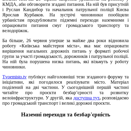
КМДА, аби обговорити згадані питання. На ній був присутній
і Руслан Кандибор та начальник патрульної поліції Києва
Ярослав Курбаков. На зустрічі чиновники пообіцяли
урбаністам продублювати підземні переходи наземними і
опрацювати питання смуг громадського транспорту та
велодоріжок.
Ба більше, 26 червня уперше за майже два роки відновила
роботу «Київська майстерня міста», яка має опрацювати
вирішення нагальних дорожніх питань у форматі робочої
групи за участі громадськості, дорожників і патрульної поліції.
На ній була порушена низка питань, які візьмуть у роботу
чиновники.
Tvoemisto.tv
публікує найголовніші тези згаданого форуму та
ініціативи, які погодилося реалізувати місто. Матеріал
поділений на дві частини. У сьогоднішній першій частині
читайте про проєкти безбар’єрності та розвитку
велоінфраструктури. У другій, яка
доступна тут
,
розповідаємо
про громадський транспорт і великі дорожні проєкти.
Наземні переходи та безбар'єрність