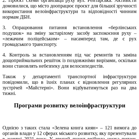
2. Проєкт схеми організації руху вул. Рейтарська. Активісти
домовилися, що місто доопрацює проєкт для більшої зручності
використання велоінфраструктури та відповідності чинним
нормам ДБН.
3. Опрацювання питання встановлення «берлінських
подушок» на зміну застарілому засобу заспокоєння руху –
«лежачим поліцейським» – насамперед там, де є рух
громадського транспорту.
4. Контроль за встановленням під час ремонтів та заміна
дощоприймальних решіток із поздовжніми вирізами, оскільки
вони становлять небезпеку для велосипедистів.
Також у департаменті транспортної інфраструктури
повідомили, що в їхніх планах є відновлення регулярних
зустрічей «Майстерні». Вони відбуватимуться раз на два
тижні.
Програми розвитку велоінфраструктури
Однією з таких стала «Зелена книга киян» – 121 вимога до
органів влади у 12 сферах міського розвитку, яку презентували
в жовтні 2021 року. У другий пункт ввійшла низка питань