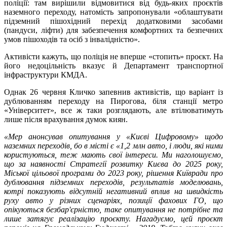
поліції: там вирішили відмовитися від будь-яких проєктів
наземного переходу, натомість запропонували «облаштувати
підземний пішохідний перехід додатковими засобами
(пандуси, ліфти) для забезпечення комфортних та безпечних
умов пішоходів та осіб з інвалідністю».
Активісти кажуть, що поліція не вперше «стопить» проєкт. На
його недоцільність вказує й Департамент транспортної
інфраструктури КМДА.
Однак 26 червня Кличко запевнив активістів, що варіант із
дублюванням переходу на Пирогова, біля станції метро
«Університет», все ж таки розглядають, але втілюватимуть
лише після врахування думок киян.
«Мер анонсував опитування у «Києві Цифровому» щодо
наземних переходів, бо в місті є «1,2 млн авто, і люди, які ними
користуються, теж мають свої інтереси. Ми наголошуємо,
що за наявності Стратегії розвитку Києва до 2025 року,
Міської цільової програми до 2023 року, рішення Київради про
дублювання підземних переходів, результатів моделювань,
котрі показують відсутній негативний вплив на швидкість
руху авто у різних сценаріях, позиції фахових ГО, що
опікуються безбар'єрністю, таке опитування не потрібне та
лише затягує реалізацію проєкту. Нагадуємо, цей проєкт