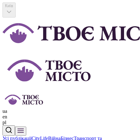
Київ
ua
en
pl
Усі публікації
CityLife
Війна
Бізнес
Транспорт та