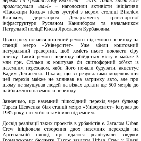
переміг на Громадському Бюджеті – 2019. Тобто кияни вже
проголосували «за»!»
– наголосили активісти ініціативи
«Пасажири Києва» після зустрічі з мером столиці Віталієм
Кличком, директором Департаменту транспортної
інфраструктури Русланом Кандибором та начальником
Патрульної поліції Києва Ярославом Курбаковим.
Цього року почався поточний ремонт підземного переходу на
станції метро «Університет». Уже збили коштовний
натуральний травертин, щоб замість нього покласти сіру
плитку. Такий ремонт переходу обійдеться місту в майже 3
млн грн. Стільки ж коштував би світлофорний об’єкт із
наземним переходом, якби його почали будувати, акцентує
Вадим Денисенко. Цікаво, що за результатами моделювання
цей перехід майже не впливав на затримку авто, але при
цьому не змушував людей на візках долати ще 500 метрів до
найближчого наземного переходу.
Зазначимо, що наземний пішохідний перехід через бульвар
Тараса Шевченка біля станції метро «Університет» існував до
1985 року, потім його замінили підземним.
Досвід реалізації таких проєктів в урбаністів є. Загалом Urban
Crew ініціювала створення двох наземних переходів на
Арсенальній площі, що вдалося реалізували завдяки
Громадському бюджету. Також завдяки Urban Crew у Києві