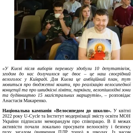
«У Києві після виборів перемогу здобули 10 депутатів/ок,
згодом до нас долучилося ще двоє – це наш своєрідний
велоголос у Київраді. Для Києва це амбіційний план, тут
мовиться про бюджетні кошти, про реалізацію велосипедної
концепції та про швидкісні ліміти, паркінги, велопішохідні зони
та будівництво 15 магістральних маршрутів»
, – розповідає
Анастасія Макаренко.
Національна кампанія «Велосипедом до школи».
У квітні
2022 року U-Cycle та Інститут модернізації змісту освіти МОН
України підписали меморандум про співпрацю. В її межах
активісти почали локально просувати велоосвіту і безпеку
руху загалом (вивчення ПДР тощо) в школах. Із часом