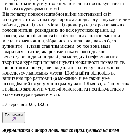
вирішило зазирнути у творчі майстерні та поспілкуватися з
кількома кураторами в місті.
Від початку повномасштабної війни мистецький світ
зіткнувся з тотальним переворотом ландшафту – шукаючи чим
забити дірки від куль, міста відкрили руки для розриваючих
голосів митців, розкиданих по всіх куточках країни. Ці
голоси, які не обійшлися без обурюваних голосів частини
місцевих мешканців, зібралися в хвилю, яку важко було
зупинити – і Львів став тим місцем, об яке вона мала
вдаритися. Театри, які роками показували однакові
репертуари, відкрили двері для молодих і неформальних
творців; а куратори почали шукати можливості показати те,
що не тільки шокує, але і відходить від очікуваних жанрів
консенсусу львівських музеїв. Щоб знайти відповідь на
запитання про раптовий (а можливо, й не такий уже
несподіваний) зсув у мистецькому житті Львова, «Твоє місто»
вирішило зазирнути у творчі майстерні та поспілкуватися з
кількома кураторами в місті.
27 вересня 2025, 13:05
Поширити
Журналістка Сандра Вовк, яка спеціалізується на темі