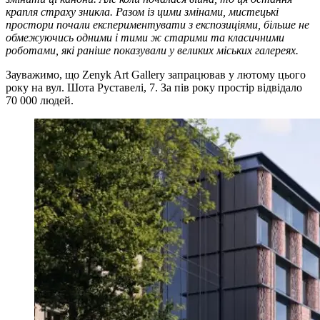
крапля страху зникла. Разом із цими змінами, мистецькі
простори почали експериментувати з експозиціями, більше не
обмежуючись одними і тими ж старими та класичними
роботами, які раніше показували у великих міських галереях.
Зауважимо, що Zenyk Art Gallery запрацював у лютому цього
року на вул. Шота Руставелі, 7. За пів року простір відвідало
70 000 людей.