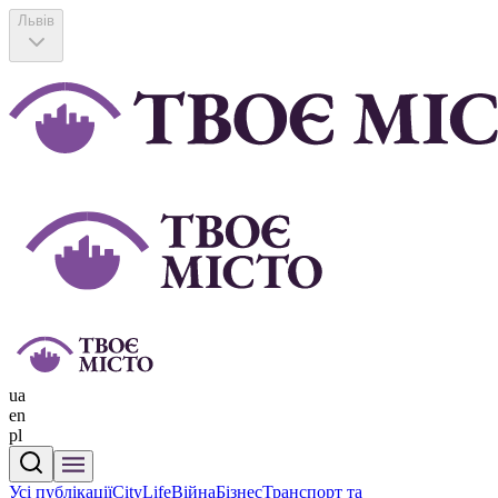
Львів
ua
en
pl
Усі публікації
CityLife
Війна
Бізнес
Транспорт та