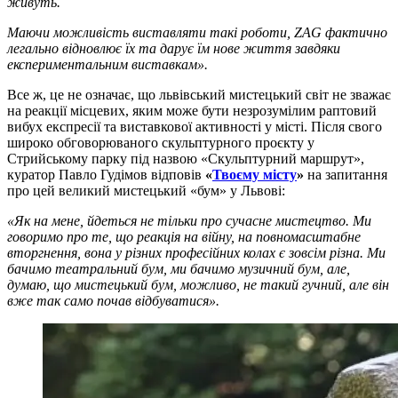
живуть.
Маючи можливість виставляти такі роботи, ZAG фактично
легально відновлює їх та дарує їм нове життя завдяки
експериментальним виставкам».
Все ж, це не означає, що львівський мистецький світ не зважає
на реакції місцевих, яким може бути незрозумілим раптовий
вибух експресії та виставкової активності у місті. Після свого
широко обговорюваного скульптурного проєкту у
Стрийському парку під назвою «Скульптурний маршрут»,
куратор Павло Гудімов відповів
«
Твоєму місту
»
на запитання
про цей великий мистецький «бум» у Львові:
«Як на мене, йдеться не тільки про сучасне мистецтво. Ми
говоримо про те, що реакція на війну, на повномасштабне
вторгнення, вона у різних професійних колах є зовсім різна. Mи
бачимо театральний бум, ми бачимо музичний бум, але,
думаю, що мистецький бум, можливо, не такий гучний, але він
вже так само почав відбуватися».