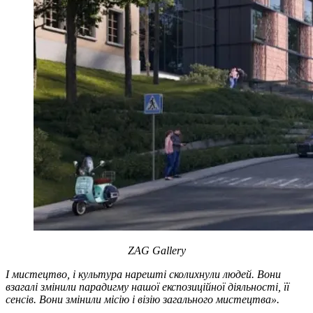
ZAG Gallery
І мистецтво, і культура нарешті сколихнули людей. Вони
взагалі змінили парадигму нашої експозиційної діяльності, її
сенсів. Вони змінили місію і візію загального мистецтва».