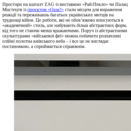
Простори на кшталт ZAG із виставкою «Рай:Пекло» чи Палац
Мистецтв із
проєктом «Оаза?»
стали місцем для вираження
реакції та переживаннь багатьох українських митців на
труднощі війни. Це роботи, які не обов’язково вписуються в
«академічний»
стиль, але набувають більш абстрактних форм,
від того не стаючи менш вражаючими. Поруч із абстрактними
скульптурами «військової феї»
можна побачити розпачливі
олійні полотна київського неба – і все це не виглядає
постановкою, а сприймається справжнім.