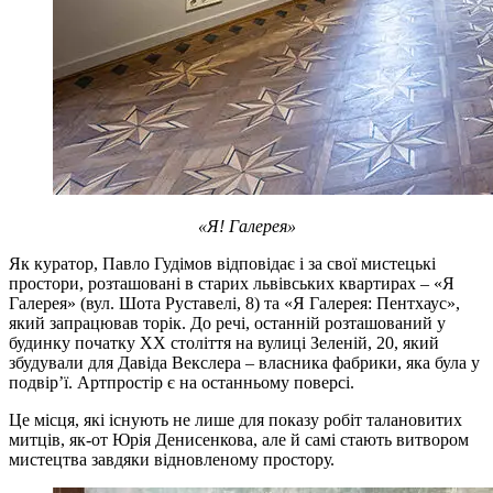
«Я! Галерея»
Як куратор, Павло Гудімов відповідає і за свої мистецькі
простори, розташовані в старих львівських квартирах – «Я
Галерея» (вул. Шота Руставелі, 8) та «Я Галерея: Пентхаус»,
який запрацював торік. До речі, останній розташований у
будинку початку ХХ століття на вулиці Зеленій, 20, який
збудували для Давіда Векслера –
власника фабрики, яка була у
подвір’ї. Артпростір є на останньому поверсі.
Це місця, які існують не лише для показу робіт талановитих
митців, як-от Юрія Денисенкова, але й самі стають витвором
мистецтва завдяки відновленому простору.