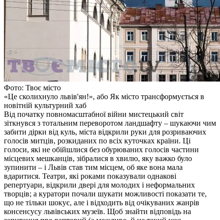
Фото: Твоє місто
«Це сколихнуло львів'ян!», або Як місто трансформується в
новітній культурний хаб
Від початку повномасштабної війни мистецький світ
зіткнувся з тотальним переворотом ландшафту – шукаючи чим
забити дірки від куль, міста відкрили руки для розриваючих
голосів митців, розкиданих по всіх куточках країни. Ці
голоси, які не обійшлися без обурюваних голосів частини
місцевих мешканців, зібралися в хвилю, яку важко було
зупинити – і Львів став тим місцем, об яке вона мала
вдаритися. Театри, які роками показували однакові
репертуари, відкрили двері для молодих і неформальних
творців; а куратори почали шукати можливості показати те,
що не тільки шокує, але і відходить від очікуваних жанрів
консенсусу львівських музеїв. Щоб знайти відповідь на