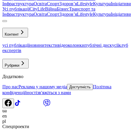
Інфраструктура
Освіта
Спорт
Здоровʼя
Lifestyle
Культура
Ініціатив
Усі публікації
CityLife
Війна
Бізнес
Транспорт та
Інфраструктура
Освіта
Спорт
Здоровʼя
Lifestyle
Культура
Ініціатив
Контент
усі публікації
новини
тексти
відео
колонки
публічні дискусії
клуб
експертів
Рубрики
Додатково
Про нас
Реклама у нашому медіа
Політика
Доступність
конфіденційності
зв'яжіться з нами
ua
en
pl
Спецпроекти