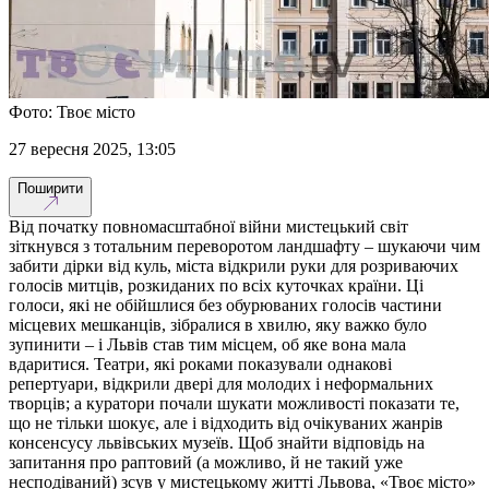
Фото: Твоє місто
27 вересня 2025, 13:05
Поширити
Від початку повномасштабної війни мистецький світ
зіткнувся з тотальним переворотом ландшафту – шукаючи чим
забити дірки від куль, міста відкрили руки для розриваючих
голосів митців, розкиданих по всіх куточках країни. Ці
голоси, які не обійшлися без обурюваних голосів частини
місцевих мешканців, зібралися в хвилю, яку важко було
зупинити – і Львів став тим місцем, об яке вона мала
вдаритися. Театри, які роками показували однакові
репертуари, відкрили двері для молодих і неформальних
творців; а куратори почали шукати можливості показати те,
що не тільки шокує, але і відходить від очікуваних жанрів
консенсусу львівських музеїв. Щоб знайти відповідь на
запитання про раптовий (а можливо, й не такий уже
несподіваний) зсув у мистецькому житті Львова, «Твоє місто»