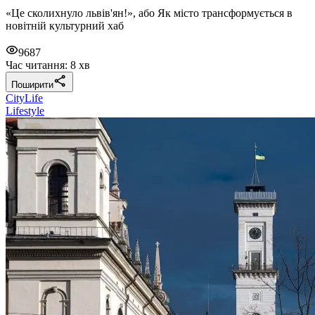
«Це сколихнуло львів'ян!», або Як місто трансформується в
новітній культурний хаб
9687
Час читання: 8 хв
Поширити
CityLife
Lifestyle