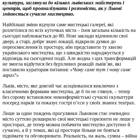
культури, заглянула до кількох львівських майстерень і
центрів, щоб проаналізувати і розповісти, як у Львові
змінюється сучасне мистецтво.
Найбільші зміни відчули саме мистецькі галереї, які
розлетілися по всіх куточках міста – їхня загальна кількість на
сьогодні наближається до 80. Нові заклади відчинили свої
двері, а старі, добре знані локації, відкрили думки до
переосмислення їх простору, аби представити ту хвилю
українського мистецтва, що з швидкістю народжується у
відповідь на сьогоденні події. Але жодна з цих трансформацій
не змогла відбутися без бурхливих реакцій львів’ян, які
поставили кураторам питання:
«Чому саме тут і чому саме
зараз?»
Львів, місто, яке довгий час асоціювалося виключно з
класичними формами мистецтва, де б ти не глянув, – тепер
без сорому встановлює неконформістські сучасні скульптури
посеред парків та показує гострі п’єси у своїх знаних театрах.
Лише за один тиждень прогулянки Львовом стає очевидно:
місто суттєво розширило свої мистецькі горизонти не лише у
просторах, де тепер можна побачити мистецтво доступно й
сучасно, а й у темах, які ці простори більше не бояться
піднімати та обговорювати. Реальність, на жаль, сумна – війна