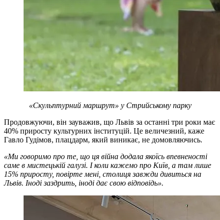
«Скульптурний маршрут» у Стрийському парку
Продовжуючи, він зауважив, що Львів за останні три роки має
40% приросту культурних інституцій. Це величезний, каже
Гавло Гудімов, плацдарм, який виникає, не домовляючись.
«Ми говоримо про те, що ця війна додала якоїсь впевненості
саме в мистецькій галузі. І коли кажемо про Київ, а там лише
15% приросту, повірте мені, столиця завжди дивиться на
Львів. Іноді заздрить, іноді дає свою відповідь».