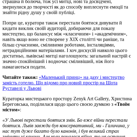
страшна й болюча, тож усі митці, нові та досвідчені,
звернулися до творчості як до способу виплеснути емоції та
знайти рідну душу у своїй публіці.
Попри це, куратори також перестали боятися дивувати й
кидати виклик своїй аудиторії, добираючи для показу
мистецтво, що балансує між «класичним» і «академічним»,
навіть якщо воно не створене у XIX столітті чи раніше, та
більш сучасними, сміливими роботами, інсталяціями,
нетрадиційними матеріалами. І хоч дискусій навколо цього
достатньо, львівські митці наголошують: загальний настрій є
значно спокійніший і водночас сміливіший, ніж його
намагаються подати.
Читайте також:
«Маленький принц» на даху і мистецтво
замість готелю. Що відомо про новий простір на Шота
Руставелі у Львові
Кураторка мистецького простору Zenyk Art Gallery, Христина
Береговська, поділилася щодо цього своєю думкою з
«Твоїм
містом»
:
«У Львові перестали боятися змін. Бо вже війни перестали
боятися. Львів завжди був консервативний, ми - Галичина, у
нас тут дуже багато було канонів, i був великий страх
змінити ці канони. Але коли почалася війна, то ця остання