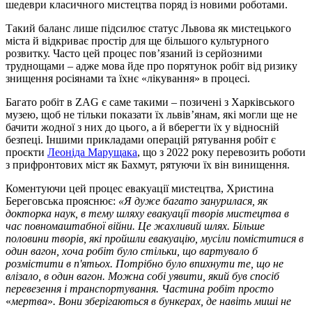
шедеври класичного мистецтва поряд із новими роботами.
Такий баланс лише підсилює статус Львова як мистецького
міста й відкриває простір для ще більшого культурного
розвитку. Часто цей процес пов’язаний із серйозними
труднощами – адже мова йде про порятунок робіт від ризику
знищення росіянами та їхнє «лікування» в процесі.
Багато робіт в ZAG є саме такими – позичені з Харківського
музею, щоб не тільки показати їх львівʼянам, які могли ще не
бачити жодної з них до цього, а й вберегти їх у відносній
безпеці. Іншими прикладами операцій рятування робіт є
проєкти
Леоніда Марущака
, що з 2022 року перевозить роботи
з прифронтових міст як Бахмут, рятуючи їх він винищення.
Коментуючи цей процес евакуації мистецтва, Христина
Береговська прояснює:
«Я дуже багато занурилася, як
докторка наук, в тему шляху евакуації творів мистецтва в
час повномаштабної війни. Це жахливий шлях. Більше
половини творів, які пройшли евакуацію, мусіли поміститися в
один вагон, хоча робіт було стільки, що вартувало б
розмістити в п'ятьох. Потрібно було впихнути те, що не
влізало, в один вагон. Можна собі уявити, який був спосіб
перевезення і транспортування. Частина робіт просто
«
мертва
»
. Вони зберігаються в бункерах, де навіть миші не