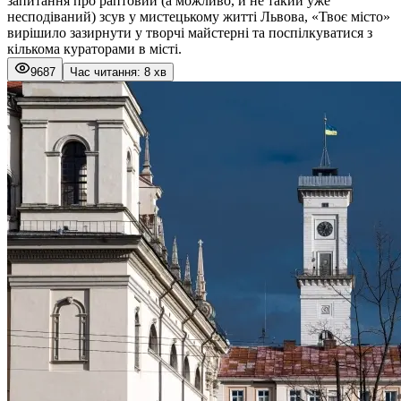
запитання про раптовий (а можливо, й не такий уже
несподіваний) зсув у мистецькому житті Львова, «
Твоє місто
»
вирішило зазирнути у творчі майстерні та поспілкуватися з
кількома кураторами в місті.
9687
Час читання: 8 хв