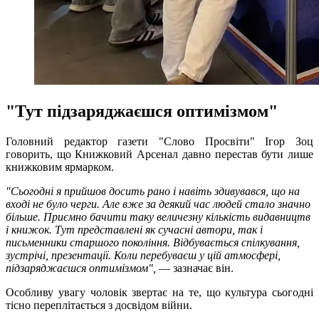
"Тут підзаряджаєшся оптимізмом"
Головний редактор газети "Слово Просвіти" Ігор Зоц
говорить, що Книжковий Арсенал давно перестав бути лише
книжковим ярмарком.
"Сьогодні я прийшов досить рано і навіть здивувався, що на
вході не було черги. Але вже за деякий час людей стало значно
більше. Приємно бачити таку величезну кількість видавництв
і книжок. Тут представлені як сучасні автори, так і
письменники старшого покоління. Відбувається спілкування,
зустрічі, презентації. Коли перебуваєш у цій атмосфері,
підзаряджаєшся оптимізмом",
— зазначає він.
Особливу увагу чоловік звертає на те, що культура сьогодні
тісно переплітається з досвідом війни.