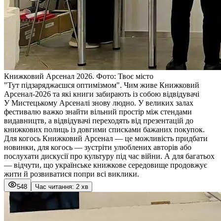
Книжковий Арсенал 2026. Фото: Твоє місто
"Тут підзаряджаєшся оптимізмом". Чим живе Книжковий
Арсенал-2026 та які книги забирають із собою відвідувачі
У Мистецькому Арсеналі знову людно. У великих залах
фестивалю важко знайти вільний простір між стендами
видавництв, а відвідувачі переходять від презентацій до
книжкових полиць із довгими списками бажаних покупок.
Для когось Книжковий Арсенал — це можливість придбати
новинки, для когось — зустріти улюблених авторів або
послухати дискусії про культуру під час війни. А для багатьох
— відчути, що українське книжкове середовище продовжує
жити й розвиватися попри всі виклики.
548
Час читання: 2 хв