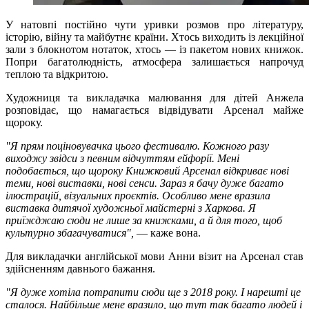
У натовпі постійно чути уривки розмов про літературу,
історію, війну та майбутнє країни. Хтось виходить із лекційної
зали з блокнотом нотаток, хтось — із пакетом нових книжок.
Попри багатолюдність, атмосфера залишається напрочуд
теплою та відкритою.
Художниця та викладачка малювання для дітей Анжела
розповідає, що намагається відвідувати Арсенал майже
щороку.
"Я прям поціновувачка цього фестивалю. Кожного разу
виходжу звідси з певним відчуттям ейфорії. Мені
подобається, що щороку Книжковий Арсенал відкриває нові
теми, нові виставки, нові сенси. Зараз я бачу дуже багато
ілюстрацій, візуальних проєктів. Особливо мене вразила
виставка дитячої художньої майстерні з Харкова. Я
приїжджаю сюди не лише за книжками, а й для того, щоб
культурно збагачуватися",
— каже вона.
Для викладачки англійської мови Анни візит на Арсенал став
здійсненням давнього бажання.
"Я дуже хотіла потрапити сюди ще з 2018 року. І нарешті це
сталося. Найбільше мене вразило, що тут так багато людей і