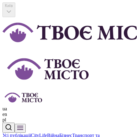
Київ
ua
en
pl
Усі публікації
CityLife
Війна
Бізнес
Транспорт та