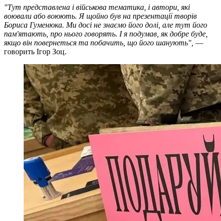
"Тут представлена і військова тематика, і автори, які
воювали або воюють. Я щойно був на презентації творів
Бориса Гуменюка. Ми досі не знаємо його долі, але тут його
пам'ятають, про нього говорять. І я подумав, як добре буде,
якщо він повернеться та побачить, що його шанують",
—
говорить Ігор Зоц.