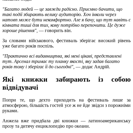
"Багато людей — це завжди радісно. Приємно бачити, що
такі події збирають велику аудиторію. Хоч інколи через
натовп може бути некомфортно. Але я бачу, що тут навіть є
кімната тиші для тих, кому потрібно перепочити. Це дуже
хороше рішення",
— говорить він.
За словами військового, фестиваль зберігає високий рівень
уже багато років поспіль.
"Практично всі видавництва, які мені цікаві, представлені
тут. Арсенал тримає ту планку якості, яку задав багато
років тому і зберігає її до сьогодні",
— додає Андрій.
Які книжки забирають із собою
відвідувачі
Попри те, що дехто приходить на фестиваль лише за
атмосферою, більшість гостей усе ж не йде звідси з порожніми
руками.
Анжела вже придбала дві книжки — латиноамериканську
прозу та дитячу енциклопедію про океани.