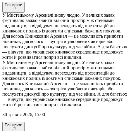
Поширити
У Мистецькому Арсеналі знову людно. У великих залах
фестивалю важко знайти вільний простір між стендами
видавництв, а відвідувачі переходять від презентацій до
книжкових полиць із довгими списками бажаних покупок.
Для когось Книжковий Арсенал — це можливість придбати
новинки, для когось — зустріти улюблених авторів або
послухати дискусії про культуру під час війни. А для багатьох
— відчути, що українське книжкове середовище продовжує
жити й розвиватися попри всі виклики.
У Мистецькому Арсеналі знову людно. У великих залах
фестивалю важко знайти вільний простір між стендами
видавництв, а відвідувачі переходять від презентацій до
книжкових полиць із довгими списками бажаних покупок.
Для когось Книжковий Арсенал — це можливість придбати
новинки, для когось — зустріти улюблених авторів або
послухати дискусії про культуру під час війни. А для багатьох
— відчути, що українське книжкове середовище продовжує
жити й розвиватися попри всі виклики.
30 травня 2026, 15:00
Поширити