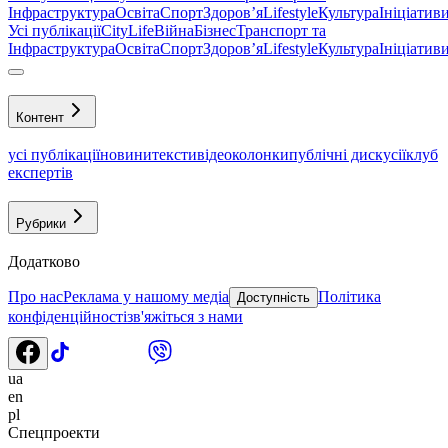
Інфраструктура
Освіта
Спорт
Здоровʼя
Lifestyle
Культура
Ініціатив
Усі публікації
CityLife
Війна
Бізнес
Транспорт та
Інфраструктура
Освіта
Спорт
Здоровʼя
Lifestyle
Культура
Ініціатив
Контент
усі публікації
новини
тексти
відео
колонки
публічні дискусії
клуб
експертів
Рубрики
Додатково
Про нас
Реклама у нашому медіа
Політика
Доступність
конфіденційності
зв'яжіться з нами
ua
en
pl
Спецпроекти