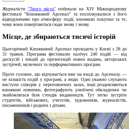
Журналісти
"Твого міста"
побували на XIV Міжнародному
фестивалі "Книжковий Арсенал" та поспілкувалися з його
відвідувачами про атмосферу події, книжкові покупки та те,
чому вони повертаються сюди знову і знову.
Місце, де збираються тисячі історій
Цьогорічний Книжковий Арсенал проходить у Києві з 28 до
31 травня. Програма фестивалю налічує 240 подій — від
дискусій і лекцій до презентацій нових видань, авторських
зустрічей, музичних та перформативних програм.
Проте головне, що відчувається вже на вході до Арсеналу, —
не кількість подій у програмі, а люди. Одні уважно слухають
виступи спікерів у переповнених залах, інші роздивляються
книжкові новинки, фотографують улюблені обкладинки чи
знайомляться біля стендів видавництв. Тут легко зустріти
студентів, військових, учителів, художників, журналістів,
письменників і родини з дітьми.