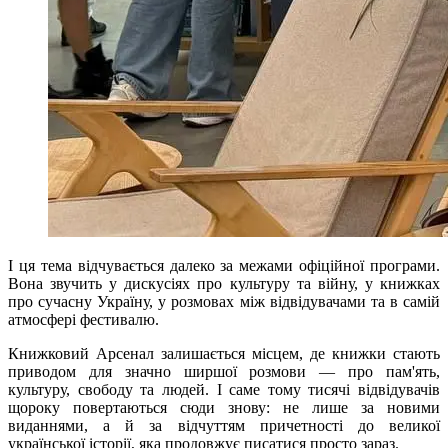
І ця тема відчувається далеко за межами офіційної програми.
Вона звучить у дискусіях про культуру та війну, у книжках
про сучасну Україну, у розмовах між відвідувачами та в самій
атмосфері фестивалю.
Книжковий Арсенал залишається місцем, де книжки стають
приводом для значно ширшої розмови — про пам'ять,
культуру, свободу та людей. І саме тому тисячі відвідувачів
щороку повертаються сюди знову: не лише за новими
виданнями, а й за відчуттям причетності до великої
української історії, яка продовжує писатися просто зараз.