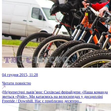
04 грудня 2015, 11:28
Читати повністю
(Не)пересічні львів’яни: Сихівські фрірайдери «Наша команда
зветься «Pride». Ми катаємось на велосипедах у дисципліні
Freeride / Downhill. Нас є приблизно десятеро...