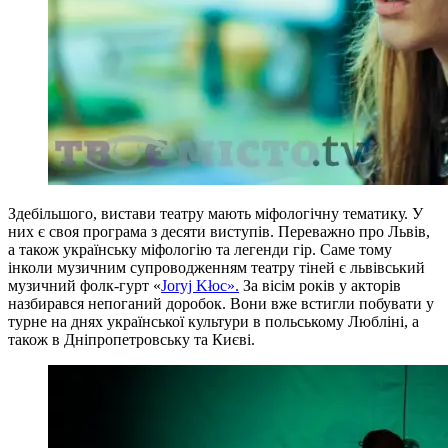
Здебільшого, вистави театру мають міфологічну тематику. У
них є своя програма з десяти виступів. Переважно про Львів,
а також українську міфологію та легенди гір. Саме тому
інколи музичним супроводженням театру тіней є львівський
музичний фолк-гурт «
Joryj Kłoc».
За вісім років у акторів
назбирався непоганий доробок. Вони вже встигли побувати у
турне на днях української культури в польському Любліні, а
також в Дніпропетровську та Києві.