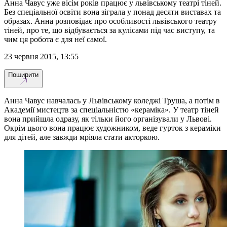
Анна Чавус уже вісім років працює у львівському театрі тіней.
Без спеціальної освіти вона зіграла у понад десяти виставах та
образах. Анна розповідає про особливості львівського театру
тіней, про те, що відбувається за кулісами під час виступу, та
чим ця робота є для неї самої.
23 червня 2015, 13:55
Поширити
Анна Чавус навчалась у Львівському коледжі Труша, а потім в
Академії мистецтв за спеціальністю «кераміка». У театр тіней
вона прийшла одразу, як тільки його організували у Львові.
Окрім цього вона працює художником, веде гурток з кераміки
для дітей, але завжди мріяла стати акторкою.