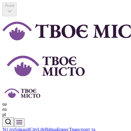
Львів
ua
en
pl
Усі публікації
CityLife
Війна
Бізнес
Транспорт та