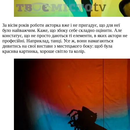
За вісім років роботи акторка вже і не пригадує, що для неї
було найважчим. Каже, що збоку себе складно оцінити. Але
констатує, що не просто даються ті елементи, в яких актори не
професійні. Наприклад, танці. Усе ж, вони намагаються
дивитись на свої вистави з мистецького боку: щоб була
красива картинка, хороше світло та колір.