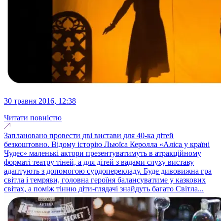
30 травня 2016, 12:38
Читати повністю
Заплановано провести дві вистави для 40-ка дітей
безкоштовно. Відому історію Льюїса Керолла «Аліса у країні
Чудес» маленькі актори презентуватимуть в атракційному
форматі театру тіней, а для дітей з вадами слуху виставу
адаптують з допомогою сурдоперекладу. Буде дивовижна гра
світла і темряви, головна героїня балансуватиме у казкових
світах, а поміж тінню діти-глядачі знайдуть багато Світла...