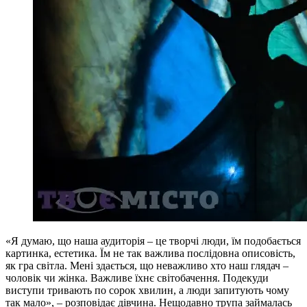
«Я думаю, що наша аудиторія – це творчі люди, їм подобається
картинка, естетика. Їм не так важлива послідовна описовість,
як гра світла. Мені здається, що неважливо хто наш глядач –
чоловік чи жінка. Важливе їхнє світобачення. Подекуди
виступи тривають по сорок хвилин, а люди запитують чому
так мало», – розповідає дівчина. Нещодавно трупа займалась