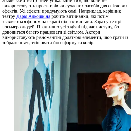
Львівський театр тіней унікальний тим, що вони не
використовують проекторів чи сучасних засобів для світлових
ефектів. Усі ефекти придумують самі. Наприклад, керівник
театру
Дарія Альошкіна
робить витинанки, які потім
з’являються фоном на екрані під час вистави. Зараз у театрі
восьмеро людей. Практично усі задіяні під час виступу, бо
доводиться багато працювати зі світлом. Актори
використовують різноманітні додаткові елементи, щоб грати із
зображенням, змінювати його форму та колір.