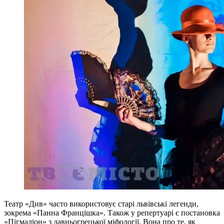
Театр «Див» часто використовує старі львівські легенди,
зокрема «Панна Францішка». Також у репертуарі є постановка
«Пігмаліон» з давньогрецької міфології. Вона про те, як