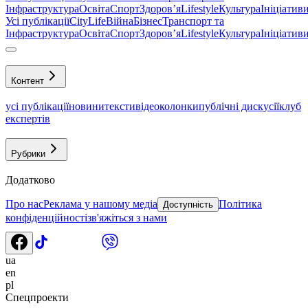
Інфраструктура
Освіта
Спорт
Здоровʼя
Lifestyle
Культура
Ініціатив
Усі публікації
CityLife
Війна
Бізнес
Транспорт та
Інфраструктура
Освіта
Спорт
Здоровʼя
Lifestyle
Культура
Ініціатив
Контент
усі публікації
новини
тексти
відео
колонки
публічні дискусії
клуб
експертів
Рубрики
Додатково
Про нас
Реклама у нашому медіа
Політика
Доступність
конфіденційності
зв'яжіться з нами
ua
en
pl
Спецпроекти