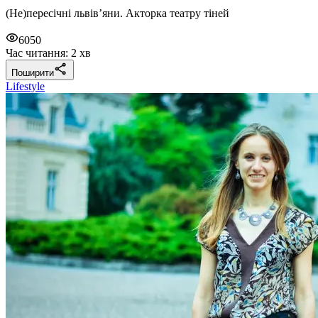
(Не)пересічні львів’яни. Акторка театру тіней
6050
Час читання: 2 хв
Поширити
Lifestyle