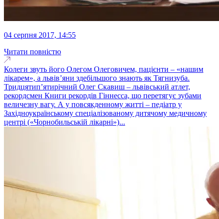
04 серпня 2017, 14:55
Читати повністю
Колеги звуть його Олегом Олеговичем, пацієнти – «нашим
лікарем», а львів’яни здебільшого знають як Тягнизуба.
Тридцятип’ятирічний Олег Скавиш – львівський атлет,
рекордсмен Книги рекордів Гіннесса, що перетягує зубами
величезну вагу. А у повсякденному житті – педіатр у
Західноукраїнському спеціалізованому дитячому медичному
центрі («Чорнобильській лікарні»)...