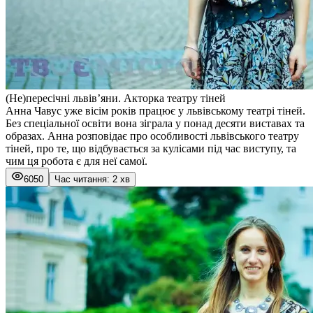
(Не)пересічні львів’яни. Акторка театру тіней
Анна Чавус уже вісім років працює у львівському театрі тіней.
Без спеціальної освіти вона зіграла у понад десяти виставах та
образах. Анна розповідає про особливості львівського театру
тіней, про те, що відбувається за кулісами під час виступу, та
чим ця робота є для неї самої.
6050
Час читання: 2 хв