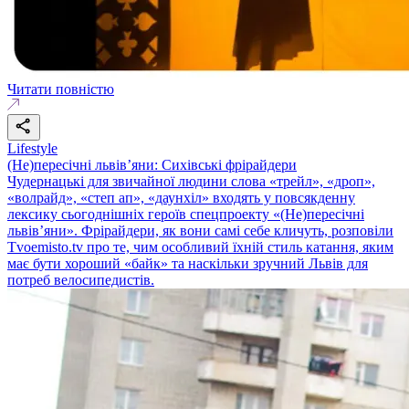
Читати повністю
Lifestyle
(Не)пересічні львів’яни: Сихівські фрірайдери
Чудернацькі для звичайної людини слова «трейл», «дроп»,
«волрайд», «степ ап», «даунхіл» входять у повсякденну
лексику сьогоднішніх героїв спецпроекту «(Не)пересічні
львів’яни». Фрірайдери, як вони самі себе кличуть, розповіли
Tvoemisto.tv про те, чим особливий їхній стиль катання, яким
має бути хороший «байк» та наскільки зручний Львів для
потреб велосипедистів.