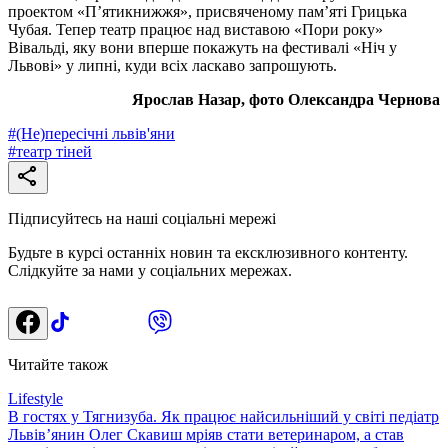
проектом «П’ятикнижжя», присвяченому пам’яті Грицька
Чубая. Тепер театр працює над виставою «Пори року»
Вівальді, яку вони вперше покажуть на фестивалі «Ніч у
Львові» у липні, куди всіх ласкаво запрошують.
Ярослав Назар, фото Олександра Чернова
#
(Не)пересічні львів'яни
#
театр тіней
Підписуйтесь на наші соціальні мережі
Будьте в курсі останніх новин та ексклюзивного контенту.
Слідкуйте за нами у соціальних мережах.
Читайте також
Lifestyle
В гостях у Тягнизуба. Як працює найсильніший у світі педіатр
Львів’янин Олег Скавиш мріяв стати ветеринаром, а став