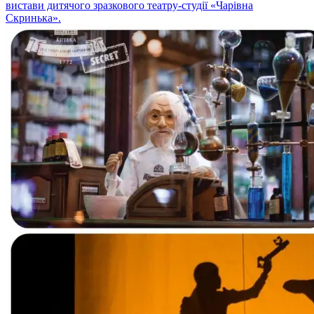
вистави дитячого зразкового театру-студії «Чарівна
Скринька».