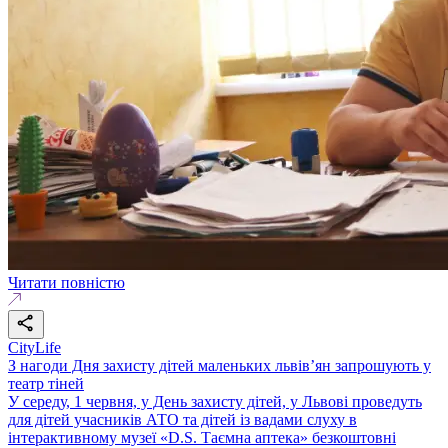
Читати повністю
CityLife
З нагоди Дня захисту дітей маленьких львів’ян запрошують у
театр тіней
У середу, 1 червня, у День захисту дітей, у Львові проведуть
для дітей учасників АТО та дітей із вадами слуху в
інтерактивному музеї «D.S. Таємна аптека» безкоштовні