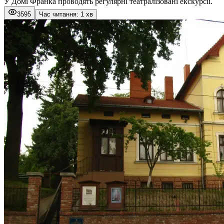
У Домі Франка проводять регулярні театралізовані екскурсії.
3595
Час читання: 1 хв