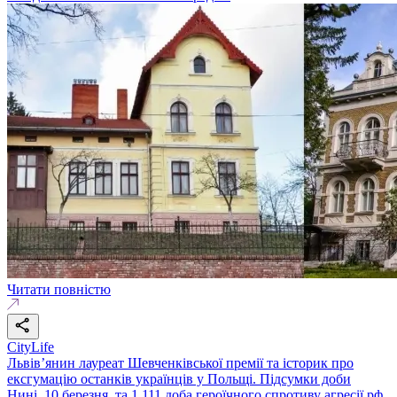
Читати повністю
CityLife
Львів’янин лауреат Шевченківської премії та історик про
ексгумацію останків українців у Польщі. Підсумки доби
Нині, 10 березня, та 1 111 доба героїчного спротиву агресії рф.