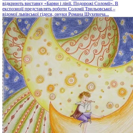
відкриють виставку «Барви і лінії. Подорожі Соломії». В
експозиції представлять роботи Соломії Трильовської –
відомої львівської гідеси, онуки Романа Шухевича...