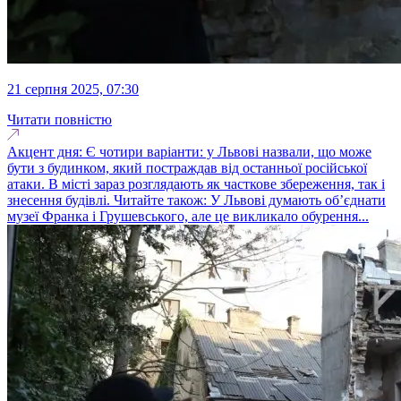
21 серпня 2025, 07:30
Читати повністю
Акцент дня: Є чотири варіанти: у Львові назвали, що може
бути з будинком, який постраждав від останньої російської
атаки. В місті зараз розглядають як часткове збереження, так і
знесення будівлі. Читайте також: У Львові думають об’єднати
музеї Франка і Грушевського, але це викликало обурення...