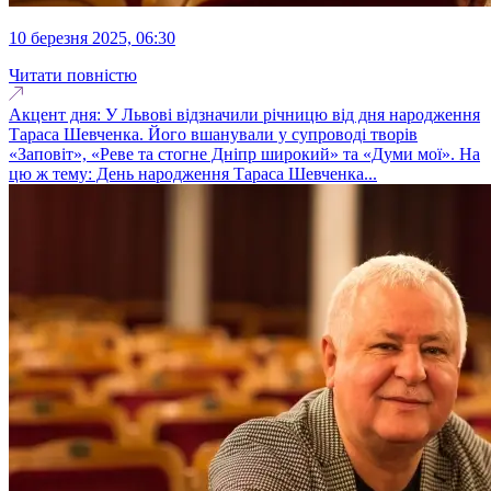
10 березня 2025, 06:30
Читати повністю
Акцент дня: У Львові відзначили річницю від дня народження
Тараса Шевченка. Його вшанували у супроводі творів
«Заповіт», «Реве та стогне Дніпр широкий» та «Думи мої». На
цю ж тему: День народження Тараса Шевченка...