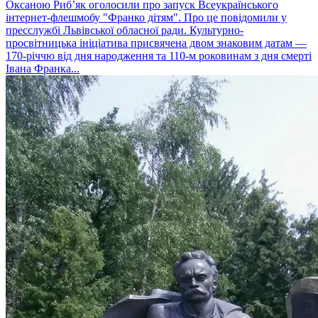
Оксаною Риб’як оголосили про запуск Всеукраїнського
інтернет-флешмобу "Франко дітям". Про це повідомили у
пресслужбі Львівської обласної ради. Культурно-
просвітницька ініціатива присвячена двом знаковим датам —
170-річчю від дня народження та 110-м роковинам з дня смерті
Івана Франка...