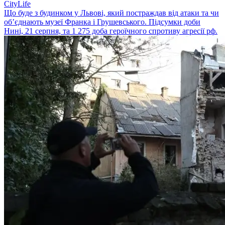
CityLife
Що буде з будинком у Львові, який постраждав від атаки та чи
об’єднають музеї Франка і Грушевського. Підсумки доби
Нині, 21 серпня, та 1 275 доба героїчного спротиву агресії рф.