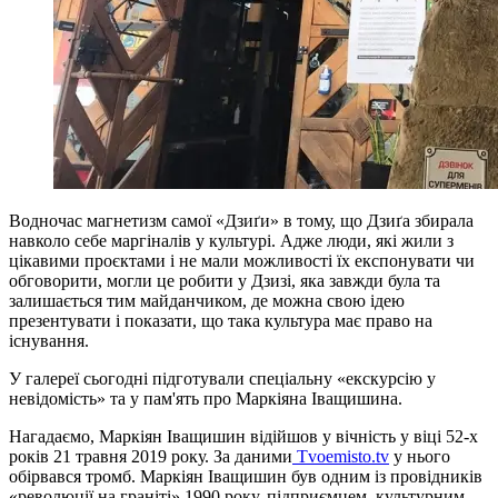
Водночас магнетизм самої «Дзиґи» в тому, що Дзиґа збирала
навколо себе маргіналів у культурі. Адже люди, які жили з
цікавими проєктами і не мали можливості їх експонувати чи
обговорити, могли це робити у Дзизі, яка завжди була та
залишається тим майданчиком, де можна свою ідею
презентувати і показати, що така культура має право на
існування.
У галереї сьогодні підготували спеціальну «екскурсію у
невідомість» та у пам'ять про Маркіяна Іващишина.
Нагадаємо, Маркіян Іващишин відійшов у вічність у віці 52-х
років 21 травня 2019 року. За даними
Tvoemisto.tv
у нього
обірвався тромб. Маркіян Іващишин був одним із провідників
«революції на граніті» 1990 року, підприємцем, культурним,