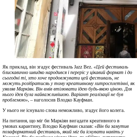
Як приклад, він згадує фестиваль Jazz Bez.
«Цей фестиваль
блискавично швидко народився і переріс у цікавий формат і до
сьогодні ті, хто хоче продовжувати цей фестиваль, не
можуть розібратисяь у тому креативному хитросплетінні, як
уявляв Маркіян. Він вмів втілювати ідею будь-якою ціною. Для
нього ідея була найважливішою. Варіант реалізації не був
проблемою»
, – наголосив Влодко Кауфман.
У нього не існувало слова неможливо, згадує його колега.
На питання, що міг би Маркіян вигадати креативного в
умовах карантину, Влодко Кауфман сказав:
«Він би замутив
позаформатний фестиваль, який міг би існувати навіть у