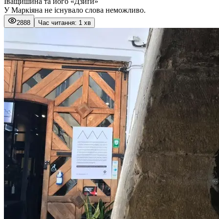
Іващишина та його «Дзиґи»
У Маркіяна не існувало слова неможливо.
2888
Час читання: 1 хв