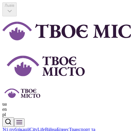
Львів
ua
en
pl
Усі публікації
CityLife
Війна
Бізнес
Транспорт та