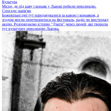
Культура
Місце, де під каву і коньяк у Львові робили революцію.
Спогади львів'ян
Божевільні ідеї тут народжувалися за кавою і коньяком, а
згодом могли перетворитися на фестиваль, радіо чи мистецьку
акцію. Розповідаємо історію "Дзиґи" через людей, які творили
тут культурну революцію Львова.