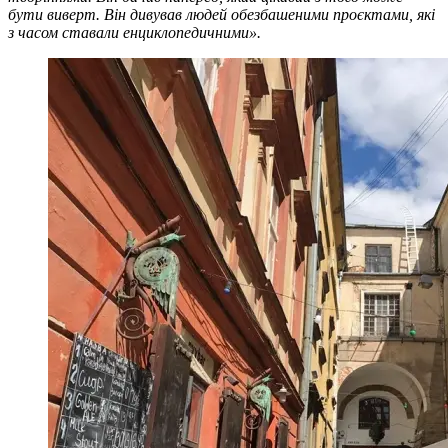
бути виверт. Він дивував людей обезбашеними проєктами, які
з часом ставали енциклопедичними».