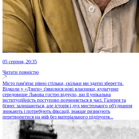
05 серпня, 20:35
Читати повністю
Місто пам'ятає рівно стільки, скільки ми здатні зберегти.
Відколи у «Дзиґи» з'явилися нові власники, культурне
середовище Львова гостро відчуло, що її унікальна
інституційність поступово розчиняється в часі. Галерея та
бізнес залишаються, але історія і дух мистецького об'єднання
зникають і потребують фіксації, інакше ризикують
перетворитися на міф без матеріального підґрунтя...