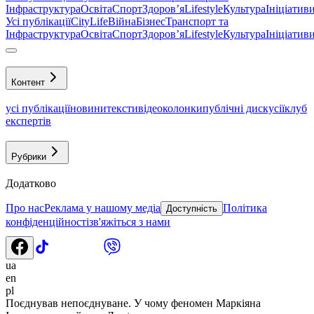
Інфраструктура
Освіта
Спорт
Здоровʼя
Lifestyle
Культура
Ініціатив
Усі публікації
CityLife
Війна
Бізнес
Транспорт та
Інфраструктура
Освіта
Спорт
Здоровʼя
Lifestyle
Культура
Ініціатив
Контент
усі публікації
новини
тексти
відео
колонки
публічні дискусії
клуб
експертів
Рубрики
Додатково
Про нас
Реклама у нашому медіа
Політика
Доступність
конфіденційності
зв'яжіться з нами
ua
en
pl
Поєднував непоєднуване. У чому феномен Маркіяна