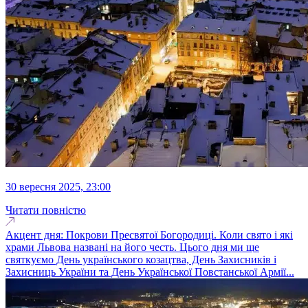
30 вересня 2025, 23:00
Читати повністю
Акцент дня: Покрови Пресвятої Богородиці. Коли свято і які
храми Львова названі на його честь. Цього дня ми ще
святкуємо День українського козацтва, День Захисників і
Захисниць України та День Української Повстанської Армії...