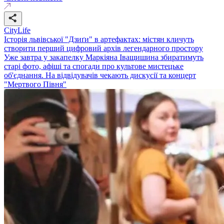
CityLife
Історія львівської "Дзиґи" в артефактах: містян кличуть
створити перший цифровий архів легендарного простору
Уже завтра у закапелку Маркіяна Іващишина збиратимуть
старі фото, афіші та спогади про культове мистецьке
об'єднання. На відвідувачів чекають дискусії та концерт
"Мертвого Півня"