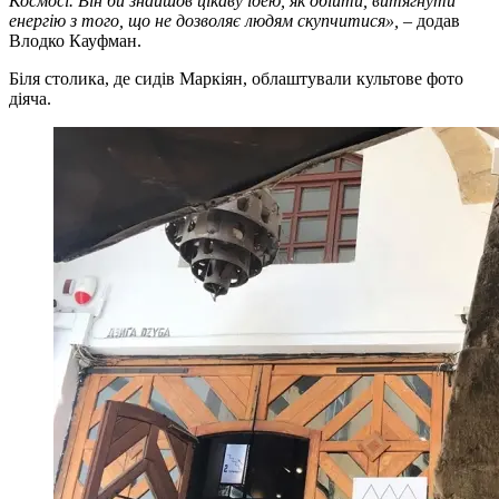
Космосі. Він би знайшов цікаву ідею, як обійти, витягнути
енергію з того, що не дозволяє людям скупчитися»,
– додав
Влодко Кауфман.
Біля столика, де сидів Маркіян, облаштували культове фото
діяча.