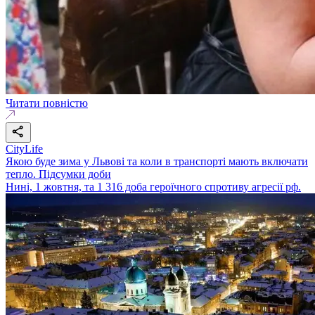
Читати повністю
CityLife
Якою буде зима у Львові та коли в транспорті мають включати
тепло. Підсумки доби
Нині, 1 жовтня, та 1 316 доба героїчного спротиву агресії рф.