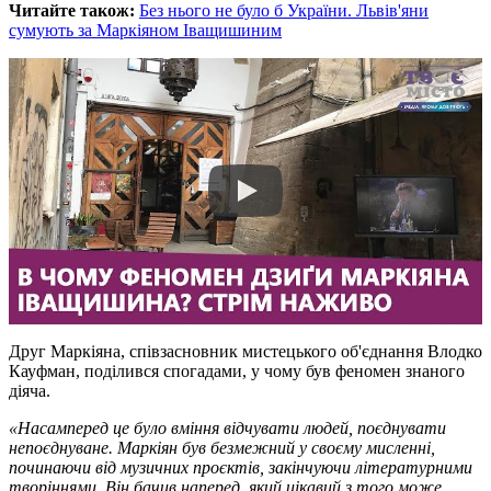
Читайте також:
Без нього не було б України. Львів'яни
сумують за Маркіяном Іващишиним
Друг Маркіяна, співзасновник мистецького об'єднання Влодко
Кауфман, поділився спогадами, у чому був феномен знаного
діяча.
«Насамперед це було вміння відчувати людей, поєднувати
непоєднуване. Маркіян був безмежний у своєму мисленні,
починаючи від музичних проєктів, закінчуючи літературними
творіннями. Він бачив наперед, який цікавий з того може