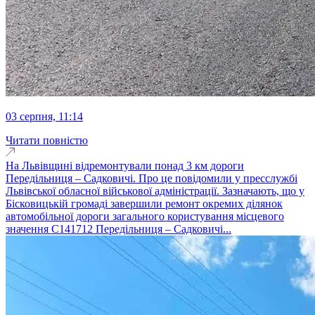
03 серпня, 11:14
Читати повністю
На Львівщині відремонтували понад 3 км дороги
Передільниця – Садковичі. Про це повідомили у пресслужбі
Львівської обласної військової адміністрації. Зазначають, що у
Бісковицькій громаді завершили ремонт окремих ділянок
автомобільної дороги загального користування місцевого
значення С141712 Передільниця – Садковичі...