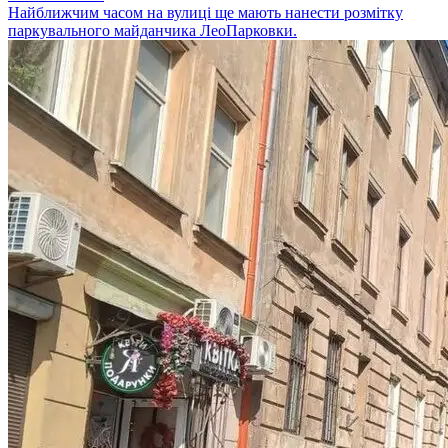
Найближчим часом на вулиці ще мають нанести розмітку
паркувального майданчика ЛеоПарковки.