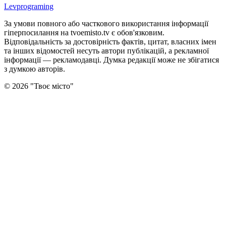
Levprograming
За умови повного або часткового використання iнформацiї
гіперпосилання на tvoemisto.tv є обов'язковим.
Відповідальність за достовірність фактів, цитат, власних імен
та інших відомостей несуть автори публікацій, а рекламної
інформації — рекламодавці. Думка редакцiї може не збiгатися
з думкою авторiв.
©
2026
"
Твоє місто
"