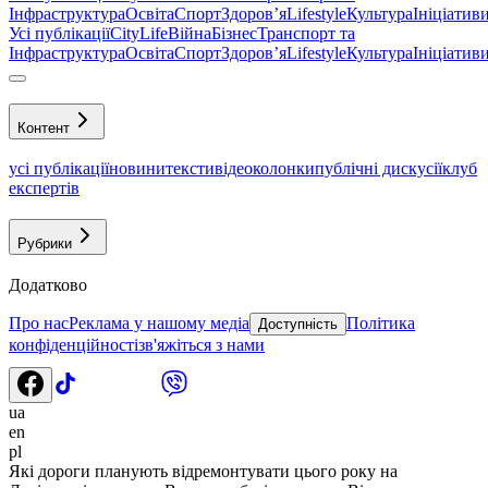
Інфраструктура
Освіта
Спорт
Здоровʼя
Lifestyle
Культура
Ініціатив
Усі публікації
CityLife
Війна
Бізнес
Транспорт та
Інфраструктура
Освіта
Спорт
Здоровʼя
Lifestyle
Культура
Ініціатив
Контент
усі публікації
новини
тексти
відео
колонки
публічні дискусії
клуб
експертів
Рубрики
Додатково
Про нас
Реклама у нашому медіа
Політика
Доступність
конфіденційності
зв'яжіться з нами
ua
en
pl
Які дороги планують відремонтувати цього року на