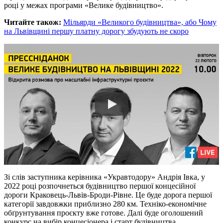
році у межах програми «Велике будівництво».
Читайте також:
Мільярди «Великого будівництва», або Чому
на Львівщині першу платну дорогу збудують не скоро
Зі слів заступника керівника «Укравтодору» Андрія Івка, у
2022 році розпочнеться будівництво першої концесійної
дороги Краковець-Львів-Броди-Рівне. Це буде дорога першої
категорії завдовжки приблизно 280 км. Техніко-економічне
обґрунтування проєкту вже готове. Далі буде оголошений
конкурс на вибір концесіонера і старт будівництва.