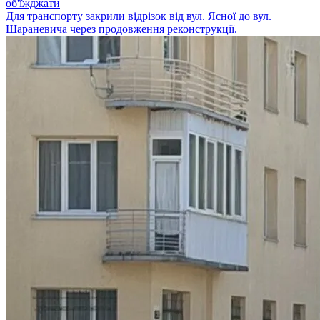
об'їжджати
Для транспорту закрили відрізок від вул. Ясної до вул.
Шараневича через продовження реконструкції.