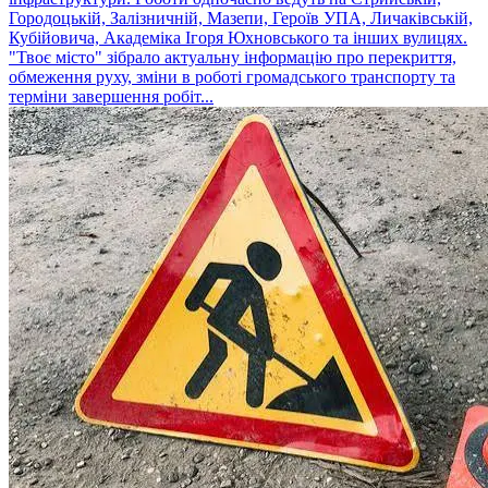
Городоцькій, Залізничній, Мазепи, Героїв УПА, Личаківській,
Кубійовича, Академіка Ігоря Юхновського та інших вулицях.
"Твоє місто" зібрало актуальну інформацію про перекриття,
обмеження руху, зміни в роботі громадського транспорту та
терміни завершення робіт...