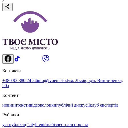
Контакти
+380 93 380 24 24
info@tvoemisto.tv
м. Львів, вул. Винниченка,
20а
Контент
новини
тексти
відео
колонки
публічні дискусії
клуб експертів
Рубрики
усі публікації
citylife
війна
бізнес
транспорт та