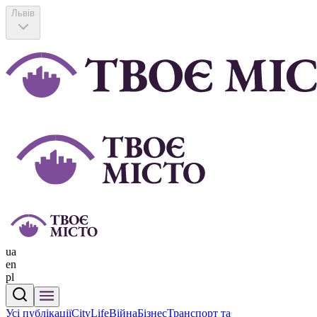
Львів
ua
en
pl
Усі публікації
CityLife
Війна
Бізнес
Транспорт та