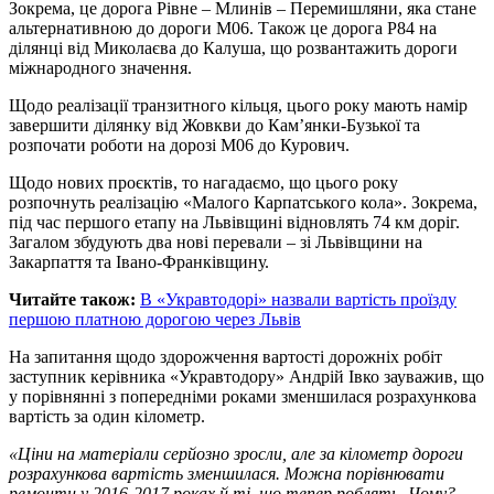
Зокрема, це дорога Рівне – Млинів – Перемишляни, яка стане
альтернативною до дороги М06. Також це дорога Р84 на
ділянці від Миколаєва до Калуша, що розвантажить дороги
міжнародного значення.
Щодо реалізації транзитного кільця, цього року мають намір
завершити ділянку від Жовкви до Кам’янки-Бузької та
розпочати роботи на дорозі М06 до Курович.
Щодо нових проєктів, то нагадаємо, що цього року
розпочнуть реалізацію «Малого Карпатського кола». Зокрема,
під час першого етапу на Львівщині відновлять 74 км доріг.
Загалом збудують два нові перевали – зі Львівщини на
Закарпаття та Івано-Франківщину.
Читайте також:
В «Укравтодорі» назвали вартість проїзду
першою платною дорогою через Львів
На запитання щодо здорожчення вартості дорожніх робіт
заступник керівника «Укравтодору» Андрій Івко зауважив, що
у порівнянні з попередніми роками зменшилася розрахункова
вартість за один кілометр.
«Ціни на матеріали серйозно зросли, але за кілометр дороги
розрахункова вартість зменшилася. Можна порівнювати
ремонти у 2016-2017 роках й ті, що тепер роблять. Чому?