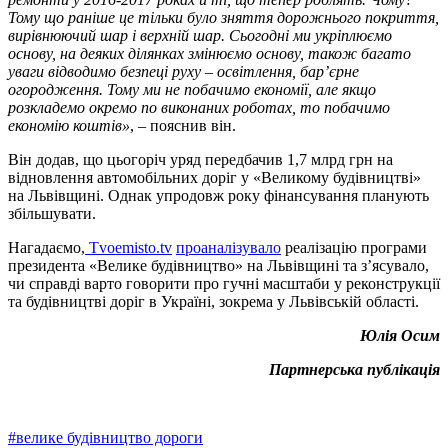
Тому що раніше це тільки було зняття дорожнього покриття,
вирівнюючий шар і верхній шар. Сьогодні ми укріплюємо
основу, на деяких ділянках змінюємо основу, також багато
уваги відводимо безпеці руху – освітлення, бар’єрне
огородження. Тому ми не побачимо економії, але якщо
розкладемо окремо по виконаних роботах, то побачимо
економію коштів»
, – пояснив він.
Він додав, що цьогоріч уряд передбачив 1,7 млрд грн на
відновлення автомобільних доріг у «Великому будівництві»
на Львівщині. Однак упродовж року фінансування планують
збільшувати.
Нагадаємо,
Tvoemisto.tv
проаналізувало
реалізацію програми
президента «Велике будівництво» на Львівщині та з’ясувало,
чи справді варто говорити про гучні масштаби у реконструкції
та будівництві доріг в Україні, зокрема у Львівській області.
Юлія Осим
Партнерська публікація
#
велике будівництво дороги