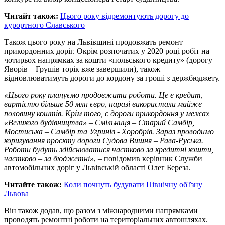
Читайт також:
Цього року відремонтують дорогу до
курортного Славського
Також цього року на Львівщині продовжать ремонт
прикордонних доріг. Окрім розпочатих у 2020 році робіт на
чотирьох напрямках за кошти «польського кредиту» (дорогу
Яворів – Грушів торік вже завершили), також
відновлюватимуть дороги до кордону за гроші з держбюджету.
«Цього року плануємо продовжити роботи. Це є кредит,
вартістю більше 50 млн євро, наразі використали майже
половину коштів. Крім того, є дороги прикордоння у межах
«Великого будівництва» – Смільниця – Старий Самбір,
Мостиська – Самбір та Угринів - Хоробрів. Зараз проводимо
коригування проєкту дороги Судова Вишня – Рава-Руська.
Роботи будуть здійснюватися частково за кредитні кошти,
частково – за бюджетні»
, – повідомив керівник Служби
автомобільних доріг у Львівській області Олег Береза.
Читайте також:
Коли почнуть будувати Північну об'їзну
Львова
Він також додав, що разом з міжнародними напрямками
проводять ремонтні роботи на територіальних автошляхах.