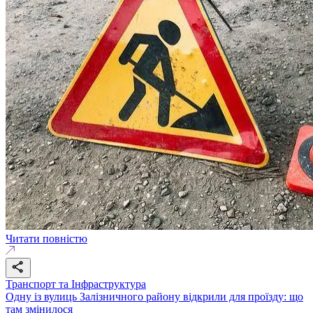
Читати повністю
Транспорт та Інфраструктура
Одну із вулиць Залізничного району відкрили для проїзду: що
там змінилося