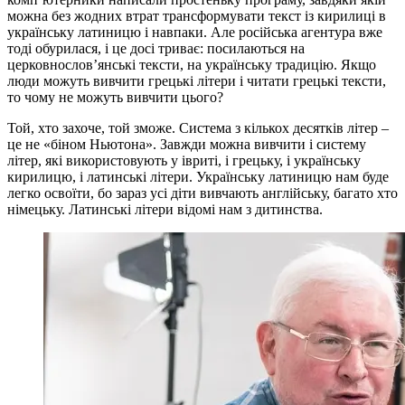
можна без жодних втрат трансформувати текст із кирилиці в
українську латиницю і навпаки. Але російська агентура вже
тоді обурилася, і це досі триває: посилаються на
церковнослов’янські тексти, на українську традицію. Якщо
люди можуть вивчити грецькі літери і читати грецькі тексти,
то чому не можуть вивчити цього?
Той, хто захоче, той зможе. Система з кількох десятків літер –
це не «біном Ньютона». Завжди можна вивчити і систему
літер, які використовують у івриті, і грецьку, і українську
кирилицю, і латинські літери. Українську латиницю нам буде
легко освоїти, бо зараз усі діти вивчають англійську, багато хто
німецьку. Латинські літери відомі нам з дитинства.