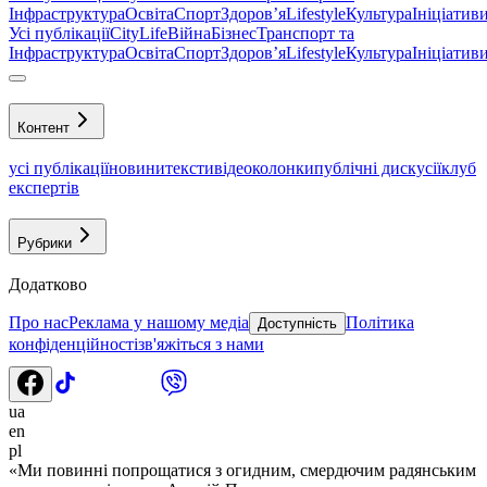
Інфраструктура
Освіта
Спорт
Здоровʼя
Lifestyle
Культура
Ініціатив
Усі публікації
CityLife
Війна
Бізнес
Транспорт та
Інфраструктура
Освіта
Спорт
Здоровʼя
Lifestyle
Культура
Ініціатив
Контент
усі публікації
новини
тексти
відео
колонки
публічні дискусії
клуб
експертів
Рубрики
Додатково
Про нас
Реклама у нашому медіа
Політика
Доступність
конфіденційності
зв'яжіться з нами
ua
en
pl
«Ми повинні попрощатися з огидним, смердючим радянським