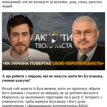
невидимий, але ви впізнаєте ці вулички, дощ, спеку, простих
людей.
А що робити з людьми, які не можуть жити без Булгакова,
умовно кажучи?
Нехай собі живуть із Булгаковим, ніхто не пропонує зібрати
його книжки і спалити на майдані, як це роблять москалі в
Маріуполі, на окупованих територіях чи в росії. Є інтернет, є
університети, треба вивчати Булгакова з його дуже
примітивною і сфальшованою інтерпретацією Біблії.