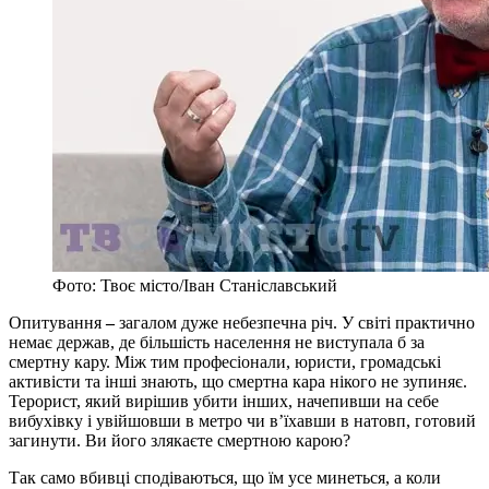
Фото: Твоє місто/Іван Станіславський
Опитування
–
загалом дуже небезпечна річ. У світі практично
немає держав, де більшість населення не виступала б за
смертну кару. Між тим професіонали, юристи, громадські
активісти та інші знають, що смертна кара нікого не зупиняє.
Терорист, який вирішив убити інших, начепивши на себе
вибухівку і увійшовши в метро чи в’їхавши в натовп, готовий
загинути. Ви його злякаєте смертною карою?
Так само вбивці сподіваються, що їм усе минеться, а коли