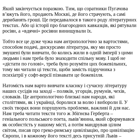
Який закінчується поразкою. Тим, що соратники Пугачова
в’яжуть його, продають Москві, де його страчують, а самі
дерибанять гроші. Це передавалося в такого роду літературних
текстах. Або ці історії про благородних кавказців, які рятували
росіян, а «вдячні» росіяни винищували їх.
Тобто все це дуже чужа нам антропологічно за вартостями,
способом подачі, дискурсами література, яку ми просто
змушені були вивчати, бо колись жили в одній імперії з цими
людьми і нам треба було знаходити спільну мову. І щоб не
«дістати по голові», треба було розуміти цих божевільних,
тому ми читали ці тексти, щоби замість підручника з
психіатрії у софт-версії пізнавати це божевілля.
Натомість нам варто вивчати класику і сучасну літературу
наших сусідів на заході – поляків, угорців, румунів, чехів,
словаків. Це антропологічно близькі нам народи, які
століттями, як і українці, боролися за волю і вибороли її. У
своїх творах вони порушують проблеми, важливі й для нас.
Нам треба читати тексти того ж Збіґнєва Герберта –
геніального польського поета, львів’янина, який сформувався
як особистість у нашому місті, а потім мандрував цілим
світом, писав про греко-римську цивілізацію, про цивілізацію
Європи, і в кожному його тексті десь присутній Львів –