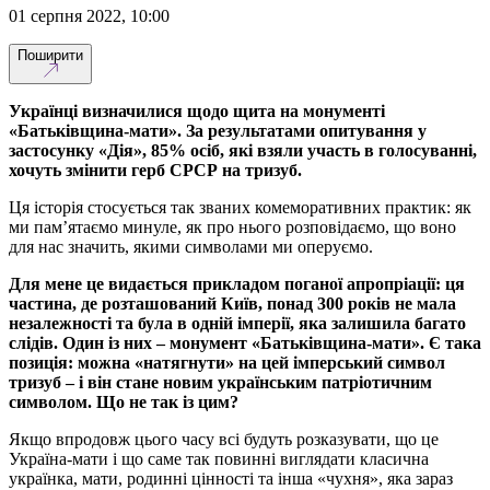
01 серпня 2022, 10:00
Поширити
Українці визначилися щодо щита на монументі
«Батьківщина-мати». За результатами опитування у
застосунку «Дія», 85% осіб, які взяли участь в голосуванні,
хочуть змінити герб СРСР на тризуб.
Ця історія стосується так званих комеморативних практик: як
ми пам’ятаємо минуле, як про нього розповідаємо, що воно
для нас значить, якими символами ми оперуємо.
Для мене це видається прикладом поганої апропріації: ця
частина, де розташований Київ, понад 300 років не мала
незалежності та була в одній імперії, яка залишила багато
слідів. Один із них – монумент «Батьківщина-мати». Є така
позиція: можна «натягнути» на цей імперський символ
тризуб – і він стане новим українським патріотичним
символом. Що не так із цим?
Якщо впродовж цього часу всі будуть розказувати, що це
Україна-мати і що саме так повинні виглядати класична
українка, мати, родинні цінності та інша «чухня», яка зараз