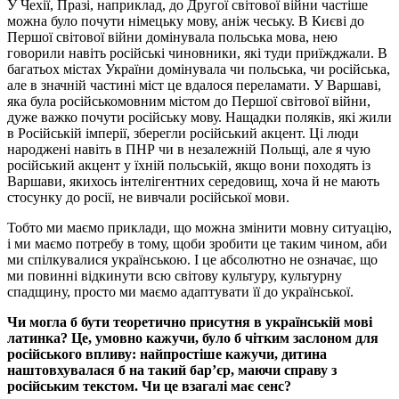
У Чехії, Празі, наприклад, до Другої світової війни частіше
можна було почути німецьку мову, аніж чеську. В Києві до
Першої світової війни домінувала польська мова, нею
говорили навіть російські чиновники, які туди приїжджали. В
багатьох містах України домінувала чи польська, чи російська,
але в значній частині міст це вдалося переламати. У Варшаві,
яка була російськомовним містом до Першої світової війни,
дуже важко почути російську мову. Нащадки поляків, які жили
в Російській імперії, зберегли російський акцент. Ці люди
народжені навіть в ПНР чи в незалежній Польщі, але я чую
російський акцент у їхній польській, якщо вони походять із
Варшави, якихось інтелігентних середовищ, хоча й не мають
стосунку до росії, не вивчали російської мови.
Тобто ми маємо приклади, що можна змінити мовну ситуацію,
і ми маємо потребу в тому, щоби зробити це таким чином, аби
ми спілкувалися українською. І це абсолютно не означає, що
ми повинні відкинути всю світову культуру, культурну
спадщину, просто ми маємо адаптувати її до української.
Чи могла б бути теоретично присутня в українській мові
латинка? Це, умовно кажучи, було б чітким заслоном для
російського впливу: найпростіше кажучи, дитина
наштовхувалася б на такий бар’єр, маючи справу з
російським текстом. Чи це взагалі має сенс?