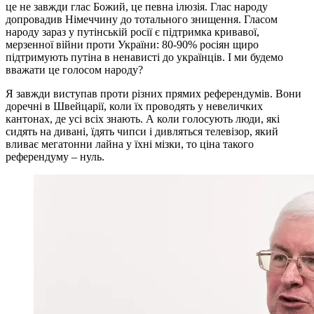
це не завжди глас Божий, це певна ілюзія. Глас народу
допровадив Німеччину до тотального знищення. Гласом
народу зараз у путінській росії є підтримка кривавої,
мерзенної війни проти України: 80-90% росіян щиро
підтримують путіна в ненависті до українців. І ми будемо
вважати це голосом народу?
Я завжди виступав проти різних прямих референдумів. Вони
доречні в Швейцарії, коли їх проводять у невеличких
кантонах, де усі всіх знають. А коли голосують люди, які
сидять на дивані, їдять чипси і дивляться телевізор, який
вливає мегатонни лайна у їхні мізки, то ціна такого
референдуму – нуль.