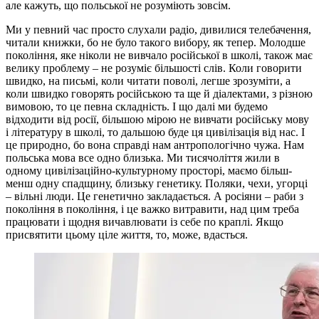
але кажуть, що польської не розуміють зовсім.
Ми у певний час просто слухали радіо, дивилися телебачення,
читали книжки, бо не було такого вибору, як тепер. Молодше
покоління, яке ніколи не вивчало російської в школі, також має
велику проблему – не розуміє більшості слів. Коли говорити
швидко, на письмі, коли читати поволі, легше зрозуміти, а
коли швидко говорять російською та ще й діалектами, з різною
вимовою, то це певна складність. І що далі ми будемо
відходити від росії, більшою мірою не вивчати російську мову
і літературу в школі, то дальшою буде ця цивілізація від нас. І
це природно, бо вона справді нам антропологічно чужа. Нам
польська мова все одно близька. Ми тисячоліття жили в
одному цивілізаційно-культурному просторі, маємо більш-
менш одну спадщину, близьку генетику. Поляки, чехи, угорці
– вільні люди. Це генетично закладається. А росіяни – раби з
покоління в покоління, і це важко витравити, над цим треба
працювати і щодня вичавлювати із себе по краплі. Якщо
присвятити цьому ціле життя, то, може, вдасться.