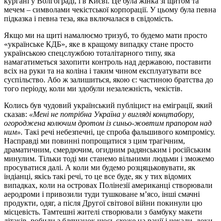
кургані у Волгограді, і в Києві. Це була жінка зі щитом та
мечем – символами чекістської корпорації. У цьому була певна
підказка і певна теза, яка включалася в свідомість.
Якщо ми на щиті намалюємо тризуб, то будемо мати просто
«українське КДБ», яке в кращому випадку стане просто
українською спецслужбою тоталітарного типу, яка
намагатиметься захопити контроль над державою, поставити
всіх на руки та на коліна і таким чином експлуатувати все
суспільство. Або ж залишиться, якою є: частиною братства до
того періоду, коли ми здобули незалежність, чекістів.
Колись був чудовий український публіцист на еміграції, який
сказав:
«Мені не потрібна Україна у вигляді концтабору,
огороджена колючим дротом із синьо-жовтим прапором над
ним».
Такі речі небезпечні, це спроба фальшивого компромісу.
Насправді ми повинні попрощатися з цим трагічним,
драматичним, смердючим, огидним радянським і російським
минулим. Тільки тоді ми станемо вільними людьми і зможемо
просуватися далі. А коли ми будемо розцяцьковувати, як
індіанці, якісь такі речі, то це все буде, як у тих відомих
випадках, коли на островах Полінезії американці створювали
аеродроми і привозили туди тушковане м’ясо, інші смачні
продукти, одяг, а після Другої світової війни покинули цю
місцевість. Тамтешні жителі створювали з бамбуку макети
літаків, робили з бляшанок щось схоже на рації і чекали, доки