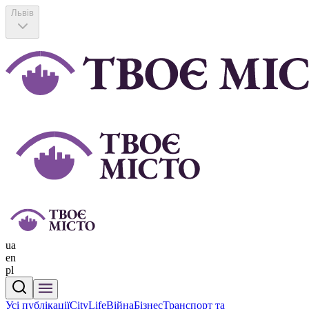
Львів
ua
en
pl
Усі публікації
CityLife
Війна
Бізнес
Транспорт та