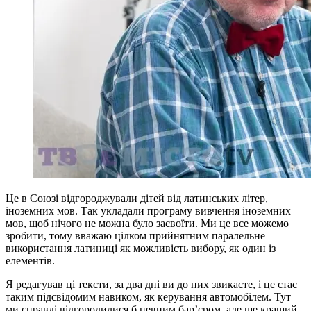
Це в Союзі відгороджували дітей від латинських літер,
іноземних мов. Так укладали програму вивчення іноземних
мов, щоб нічого не можна було засвоїти. Ми це все можемо
зробити, тому вважаю цілком прийнятним паралельне
використання латиниці як можливість вибору, як один із
елементів.
Я редагував ці тексти, за два дні ви до них звикаєте, і це стає
таким підсвідомим навиком, як керування автомобілем. Тут
ми справді відгородилися б певним бар’єром, але ще кращий