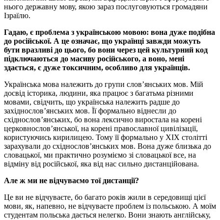
нього державну мову, якою зараз послуговуються громадяни
Ізраїлю.
Гадаю, є проблема з українською мовою: вона дуже подібна
до російської. А це означає, що українці завжди можуть
бути вразливі до цього, бо вони через цей культурний код
підключаються до масиву російського, а воно, мені
здається, є дуже токсичним, особливо для українців.
Українська мова належить до групи слов’янських мов. Мій
досвід історика, людини, яка працює з багатьма різними
мовами, свідчить, що українська належить радше до
західнослов’янських мов. Її формально віднесли до
східнослов’янських, бо вона лексично виростала на корені
церковнослов’янської, на корені православної цивілізації,
користуючись кирилицею. Тому її формально у XIX столітті
зарахували до східнослов’янських мов. Вона дуже близька до
словацької, ми практично розуміємо зі словацької все, на
відміну від російської, яка від нас сильно дистанційована.
Але ж ми не відчуваємо тої дистанції?
Це ви не відчуваєте, бо багато років жили в середовищі цієї
мови, як, напевно, не відчуваєте проблем із польською. А моїм
студентам польська дається нелегко. Вони знають англійську,