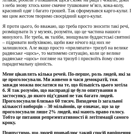
з неба знову хтось кине смачне тушковане м’ясо, кока-колу,
красивий одяг і багато грошей. Так сформувався карго-культ. І
ми цим жестом творимо своєрідний карго-культ.
Я проти цього, бо вважаю, що треба просто зносити такі речі,
розміщувати їх у музеях, розуміти, що це частина нашого
минулого. Не треба, як таліби, знищували буддистські святині
– підривати вибухівкою, щоби вже нічого від них не
залишилося. Але якщо просто «приляпати» тризуб на велике
радянське «щось», то матимемо ситуацію, коли це велике
радянське «щось» погляне на тризуб і присвоїть йому свою
парадигмальну цінність.
Мене цікавлять кілька речей. По-перше, роль людей, які за
це проголосували. Ми живемо в часи демократії, тож
завжди можна послатися на те, що більшість цього хотіла
б. Я так розумію, що насправді це було опитування в
застосунку, до якого під’єднані не так багато людей.
Проголосували близько 60 тисяч. Виходячи із загальної
кількості виборців – 30 мільйонів, це означає, що за це
проголосували лише 2% людей, які мають право голосу.
Тобто це питання репрезентативності й легітимації самого
кроку.
Припустимо, що людей приваблює такий спосіб вирішення