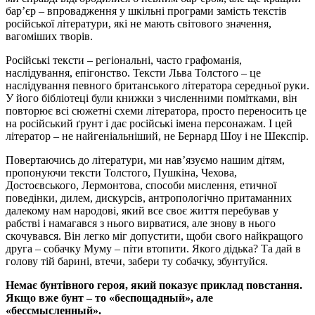
бар’єр – впровадження у шкільні програми замість текстів
російської літератури, які не мають світового значення,
вагоміших творів.
Російські тексти – регіональні, часто графоманія,
наслідування, епігонство. Тексти Льва Толстого – це
наслідування певного британського літератора середньої руки.
У його бібліотеці були книжки з численними помітками, він
повторює всі сюжетні схеми літератора, просто переносить це
на російський ґрунт і дає російські імена персонажам. І цей
літератор – не найгеніальніший, не Бернард Шоу і не Шекспір.
Повертаючись до літератури, ми нав’язуємо нашим дітям,
пропонуючи тексти Толстого, Пушкіна, Чехова,
Достоєвського, Лермонтова, способи мислення, етичної
поведінки, дилем, дискурсів, антропологічно притаманних
далекому нам народові, який все своє життя перебував у
рабстві і намагався з нього вирватися, але знову в нього
скочувався. Він легко міг допустити, щоби свого найкращого
друга – собачку Муму – піти втопити. Якого дідька? Та дай в
голову тій барині, втечи, забери ту собачку, збунтуйся.
Немає бунтівного героя, який показує приклад повстання.
Якщо вже бунт – то «беспощадный», але
«бессмысленный».