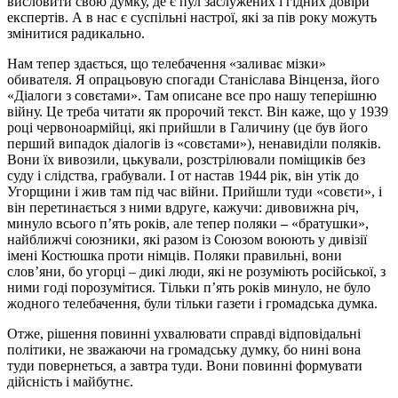
висловити свою думку, де є пул заслужених і гідних довіри
експертів. А в нас є суспільні настрої, які за пів року можуть
змінитися радикально.
Нам тепер здається, що телебачення «заливає мізки»
обивателя. Я опрацьовую спогади Станіслава Вінценза, його
«Діалоги з совєтами». Там описане все про нашу теперішню
війну. Це треба читати як пророчий текст. Він каже, що у 1939
році червоноармійці, які прийшли в Галичину (це був його
перший випадок діалогів із «совєтами»), ненавиділи поляків.
Вони їх вивозили, цькували, розстрілювали поміщиків без
суду і слідства, грабували. І от настав 1944 рік, він утік до
Угорщини і жив там під час війни. Прийшли туди «совєти», і
він перетинається з ними вдруге, кажучи: дивовижна річ,
минуло всього п’ять років, але тепер поляки
–
«братушки»,
найближчі союзники, які разом із Союзом воюють у дивізії
імені Костюшка проти німців. Поляки правильні, вони
слов’яни, бо угорці – дикі люди, які не розуміють російської, з
ними годі порозумітися. Тільки п’ять років минуло, не було
жодного телебачення, були тільки газети і громадська думка.
Отже, рішення повинні ухвалювати справді відповідальні
політики, не зважаючи на громадську думку, бо нині вона
туди повернеться, а завтра туди. Вони повинні формувати
дійсність і майбутнє.