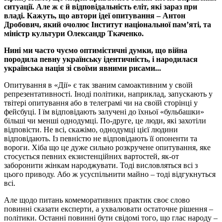
ситуації. Але ж є й відповідальність еліт, які зараз при
владі. Кажуть, що автори ідеї опитування – Антон
Дробович, який очолює Інститут національної пам’яті, та
міністр культури Олександр Ткаченко.
Нині ми часто чуємо оптимістичні думки, що війна
породила певну українську ідентичність, і народилася
українська нація зі своїми явними рисами...
Опитування в «Дії» є так званим самоактивним у своїй
репрезентативності. Іноді політики, наприклад, запускають у
твітері опитування або в телеграмі чи на своїй сторінці у
фейсбуці. І їм відповідають залучені до їхньої «бульбашки»
більші чи менші однодумці. По-друге, це люди, які захотіли
відповісти. Не всі, скажімо, однодумці цієї людини
відповідають. Із певністю не відповідають її опоненти та
вороги. Хіба що це дуже сильно розкручене опитування, яке
стосується певних екзистенційних вартостей, як-от
заборонити жінкам народжувати. Тоді висловляться всі з
цього приводу. Або ж усуспільнити майно – тоді відгукнуться
всі.
Але щодо питань комеморативних практик своє слово
повинні сказати експерти, а ухвалювати остаточне рішення –
політики. Останні повинні бути свідомі того, що глас народу –