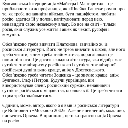
Булгаковська інтерпретація «Майстра і Маргарити» – це
приблизно така ж профанація, як «Швейк» Гашека: роман про
те, як треба ненавидіти військо, бути пацифістом, любити
росію, здатися їй у полон, капітулювати перед нею,
ненавидіти свою незалежну владу. Бо все на світі – тільки
росія, якій служив усе життя Гашек як чекіст, русофіл і
комуніст.
Обов’язково треба вивчати Платонова, звичайно ж, із
російської літератури. Його не треба вивчати в школі, але його
треба читати, з ним треба знайомитися, дорослі люди це
повинні знати. Це досить складна література, яка відображає
сутність тоталітаризму російського і сутність тоталітарної
російської душі значно краще, аніж у Достоєвського.
Обов’язково треба читати Зощенка – це значно краще, аніж
Булгаков, Ільф і Петров. Будучи українцем, він
використовував сленг, російський суржик, ненавидячи
сутність російського міщанства, оголював її. Це треба читати і
з цим треба знайомитися.
Єдиний, може, автор, якого б я ввів із російської літератури –
це Войнович з «Москвою 2042». Але не впевнений, можливо,
вистачить Орвела. В принципі, це така транспозиція Орвела
на росію.