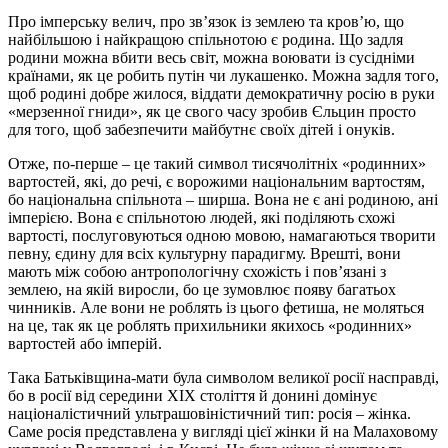
Про імперську велич, про зв’язок із землею та кров’ю, що
найбільшою і найкращою спільнотою є родина. Що задля
родини можна вбити весь світ, можна воювати із сусідніми
країнами, як це робить путін чи лукашенко. Можна задля того,
щоб родині добре жилося, віддати демократичну росію в руки
«мерзенної гниди», як це свого часу зробив Єльцин просто
для того, щоб забезпечити майбутнє своїх дітей і онуків.
Отже, по-перше – це такий символ тисячолітніх «родинних»
вартостей, які, до речі, є ворожими національним вартостям,
бо національна спільнота – ширша. Вона не є ані родиною, ані
імперією. Вона є спільнотою людей, які поділяють схожі
вартості, послуговуються одною мовою, намагаються творити
певну, єдину для всіх культурну парадигму. Врешті, вони
мають між собою антропологічну схожість і пов’язані з
землею, на якій виросли, бо це зумовлює появу багатьох
чинників. Але вони не роблять із цього фетиша, не моляться
на це, так як це роблять прихильники якихось «родинних»
вартостей або імперій.
Така Батьківщина-мати була символом великої росії насправді,
бо в росії від середини XIX століття й донині домінує
націоналістичний ультрашовіністичний тип: росія – жінка.
Саме росія представлена у вигляді цієї жінки й на Малаховому