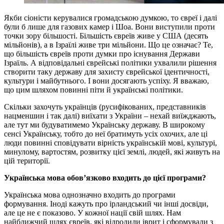
Якби сіоністи керувалися громадською думкою, то євреї і далі
були б лише для газових камер і Шоа. Вони виступили проти
точки зору більшості. Більшість євреїв живе у США (десять
мільйонів), а в Ізраїлі живе три мільйони. Що це означає? Те,
що більшість євреїв проти думки про існування Держави
Ізраїль. А відповідальні єврейські політики ухвалили рішення
створити таку державу для захисту єврейської ідентичності,
культури і майбутнього. І вони досягають успіху. Я вважаю,
що цим шляхом повинні піти й українські політики.
Скільки захочуть українців (русифікованих, представників
нацменшин і так далі) виїхати з України – нехай виїжджають,
але тут ми будуватимемо Українську державу. В широкому
сенсі Українську, тобто до неї братимуть усіх охочих, але ці
люди повинні сповідувати вірність українській мові, культурі,
минулому, вартостям, розвитку цієї землі, людей, які живуть на
цій території.
Українська мова обов’язково входить до цієї програми?
Українська мова однозначно входить до програми
формування. Іноді кажуть про ірландський чи інші досвіди,
але це не є показово. У кожної нації свій шлях. Нам
найближчий шлях євреїв, які відродили іврит і сформували з