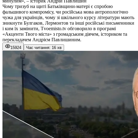
минулим», – історик Андрій Павлишин
Чому тризуб на щиті Батьківщини-матері є спробою
фальшивого компромісу, чи російська мова антропологічно
чужа для українців, чому зі шкільного курсу літератури мають
зникнути Булгаков, Лермонтов та інші російські письменники
і ким їх замінити, Тvoemisto.tv обговорило в програмі
«Акценти Твого міста» з громадським діячем, істориком та
перекладачем Андрієм Павлишиним.
15924
Час читання: 16 хв