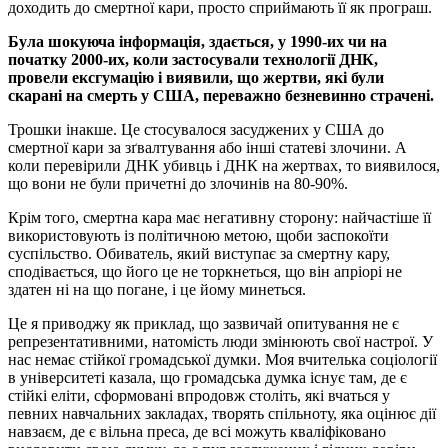
доходить до смертної кари, просто сприймають її як програш.
Була шокуюча інформація, здається, у 1990-их чи на
початку 2000-их, коли застосували технології ДНК,
провели ексгумацію і виявили, що жертви, які були
скарані на смерть у США, переважно безневинно страчені.
Трошки інакше. Це стосувалося засуджених у США до
смертної кари за зґвалтування або інші статеві злочини. А
коли перевірили ДНК убивць і ДНК на жертвах, то виявилося,
що вони не були причетні до злочинів на 80-90%.
Крім того, смертна кара має негативну сторону: найчастіше її
використовують із політичною метою, щоби заспокоїти
суспільство. Обиватель, який виступає за смертну кару,
сподівається, що його це не торкнеться, що він апріорі не
здатен ні на що погане, і це йому минеться.
Це я приводжу як приклад, що зазвичай опитування не є
репрезентативними, натомість люди змінюють свої настрої. У
нас немає стійкої громадської думки. Моя вчителька соціології
в університеті казала, що громадська думка існує там, де є
стійкі еліти, сформовані впродовж століть, які вчаться у
певних навчальних закладах, творять спільноту, яка оцінює дії
навзаєм, де є вільна преса, де всі можуть кваліфіковано