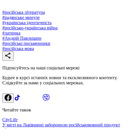
#
російська література
#
радянське минуле
#
українська ідентичність
#
російсько-українська війна
#
латинка
#
Андрій Павлишин
#
російські письменники
#
російська мова
Підписуйтесь на наші соціальні мережі
Будьте в курсі останніх новин та ексклюзивного контенту.
Слідкуйте за нами у соціальних мережах.
Читайте також
CityLife
У місті на Львівщині заборонили російськомовний продукт