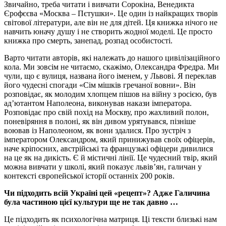
Звичайно, треба читати і вивчати Сорокіна, Венедикта
Єрофєєва «Москва – Пєтушки». Це один із найкращих творів
світової літератури, але він не для дітей. Ця книжка нічого не
навчить юначу душу і не створить жодної моделі. Це просто
книжка про смерть, занепад, розпад особистості.
Варто читати авторів, які належать до нашого цивілізаційного
кола. Ми зовсім не читаємо, скажімо, Олександра Фредра. Ми
чули, що є вулиця, названа його іменем, у Львові. Я переклав
його чудесні спогади «Сім мішків гречаної вовни». Він
розповідає, як молодим хлопцем пішов на війну з росією, був
ад’ютантом Наполеона, виконував накази імператора.
Розповідає про свій похід на Москву, про жахливий полон,
поневіряння в полоні, як він дивом урятувався, пізніше
воював із Наполеоном, як вони здалися. Про зустріч з
імператором Олександром, який принижував своїх офіцерів,
наче кріпосних, австрійські та французькі офіцери дивилися
на це як на дикість. Є й містичні лінії. Це чудесний твір, який
можна вивчати у школі, який показує львів’ян, галичан у
контексті європейської історії останніх 200 років.
Чи підходить всій Україні цей «рецепт»? Адже Галичина
була частиною цієї культури ще не так давно …
Це підходить як психологічна матриця. Ці тексти близькі нам