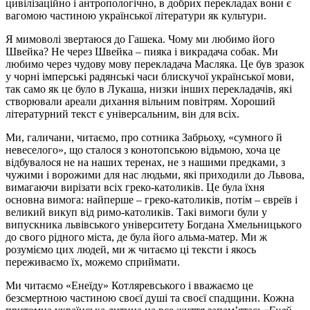
цивілізаційно і антропологічно, в добрих перекладах вони є
вагомою частиною української літератури як культури.
Я мимоволі звертаюся до Гашека. Чому ми любимо його
Швейка? Не через Швейка – пияка і викрадача собак. Ми
любимо через чудову мову перекладача Масляка. Це був зразок
у чорні імперські радянські часи блискучої української мови,
так само як це було в Лукаша, низки інших перекладачів, які
створювали ареали дихання вільним повітрям. Хороший
літературний текст є універсальним, він для всіх.
Ми, галичани, читаємо, про сотника Забрьоху, «сумного й
невеселого», що сталося з конотопською відьмою, хоча це
відбувалося не на наших теренах, не з нашими предками, з
чужими і ворожими для нас людьми, які приходили до Львова,
вимагаючи вирізати всіх греко-католиків. Це була їхня
основна вимога: найперше – греко-католиків, потім – євреїв і
великий викуп від римо-католиків. Такі вимоги були у
випускника львівського університету Богдана Хмельницького
до свого рідного міста, де була його альма-матер. Ми ж
розуміємо цих людей, ми ж читаємо ці тексти і якось
переживаємо їх, можемо сприймати.
Ми читаємо «Енеїду» Котляревського і вважаємо це
безсмертною частиною своєї душі та своєї спадщини. Кожна