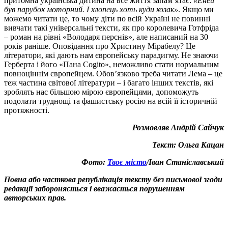
притомна українська дитина на все життя запам’ятає:
«Еней
був парубок моторний. І хлопець хоть куди козак»
. Якщо ми
можемо читати це, то чому діти по всій Україні не повинні
вивчати такі універсальні тексти, як про королевича Готфріда
– роман на рівні «Володаря перснів», але написаний на 30
років раніше. Оповідання про Христину Мірабелу? Це
літератори, які дають нам європейську парадигму. Не знаючи
Герберта і його «Пана Cogito», неможливо стати нормальним
повноціннім європейцем. Обов’язково треба читати Лема – це
теж частина світової літератури – і багато інших текстів, які
зроблять нас більшою мірою європейцями, допоможуть
подолати труднощі та фашистську росію на всій її історичній
протяжності.
Розмовляв Андрій Сайчук
Текст: Ольга Кацан
Фото:
Твоє місто
/Іван Станіславський
Повна або часткова републікація тексту без письмової згоди
редакції забороняється і вважається порушенням
авторських прав.