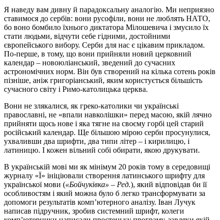
Я наведу вам дивну й парадоксальну аналогію. Ми неприязно
ставимося до сербів: вони русофіли, вони не люблять НАТО,
бо воно бомбило їхнього диктатора Мілошевича і змусило їх
стати людьми, відчути себе гідними, достойними
європейського вибору. Серби для нас є цікавим прикладом.
По-перше, в тому, що вони прийняли новий церковний
календар – новоюліанський, зведений до сучасних
астрономічних норм. Він був створений на кілька сотень років
пізніше, аніж григоріанський, яким користується більшість
сучасного світу і Римо-католицька церква.
Вони не злякалися, як греко-католики чи українські
православні, не «впали навколішки» перед масою, якій лячно
прийняти щось нове і яка тягне на своєму горбі цей старий
російський календар. Ще більшою мірою серби просунулися,
ухваливши два шрифти, два типи літер – і кирилицю, і
латиницю. І кожен вільний собі обирати, якою друкувати.
В українській мові ми як мінімум 20 років тому в середовищі
журналу «Ї» ініціювали створення латинського шрифту для
української мови (
«Бойчуківка» – Ред.
), який відповідав би її
особливостям і який можна було б легко трансформувати за
допомоги результатів комп’ютерного аналізу. Іван Лучук
написав підручник, зробив системний шрифт, колеги
комп’ютерники написали простеньку програму, завдяки якій