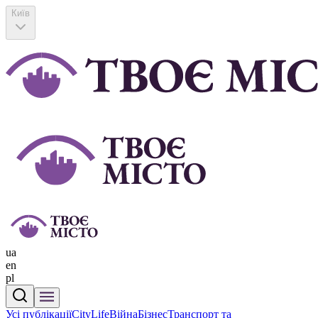
Київ
ua
en
pl
Усі публікації
CityLife
Війна
Бізнес
Транспорт та