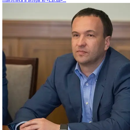
Пантелеєв в інтервʼю «LB.ua»...