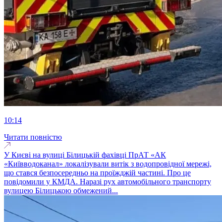
10:14
Читати повністю
У Києві на вулиці Білицькій фахівці ПрАТ «АК
«Київводоканал» локалізували витік з водопровідної мережі,
що стався безпосередньо на проїжджій частині. Про це
повідомили у КМДА. Наразі рух автомобільного транспорту
вулицею Білицькою обмежений...