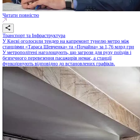
Читати повністю
Транспорт та Інфраструктура
У Києві оголосили тендер на капремонт тунелю метро між
станціями «Тараса Шевченка» та «Почайна» за 1,76 млрд грн
У метрополітені наголошують, що загрози для руху поїздів і
безпечного перевезення пасажирів немає, а станції
функціонують відповідно до встановлених графіків.