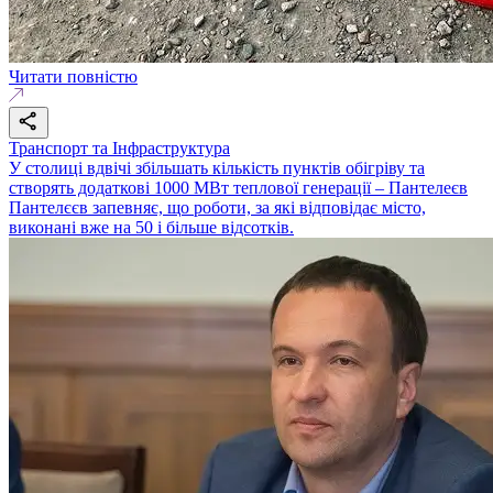
Читати повністю
Транспорт та Інфраструктура
У столиці вдвічі збільшать кількість пунктів обігріву та
створять додаткові 1000 МВт теплової генерації – Пантелеєв
Пантелєєв запевняє, що роботи, за які відповідає місто,
виконані вже на 50 і більше відсотків.