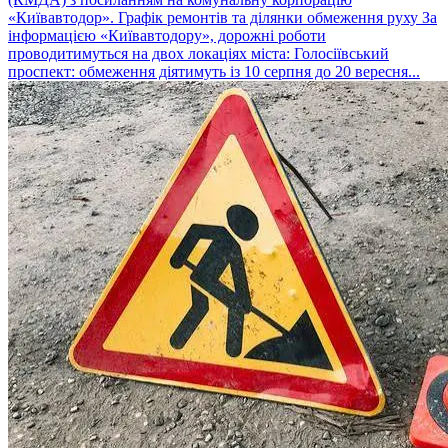
«Київавтодор». Графік ремонтів та ділянки обмеження руху За
інформацією «Київавтодору», дорожні роботи
проводитимуться на двох локаціях міста: Голосіївський
проспект: обмеження діятимуть із 10 серпня до 20 вересня...