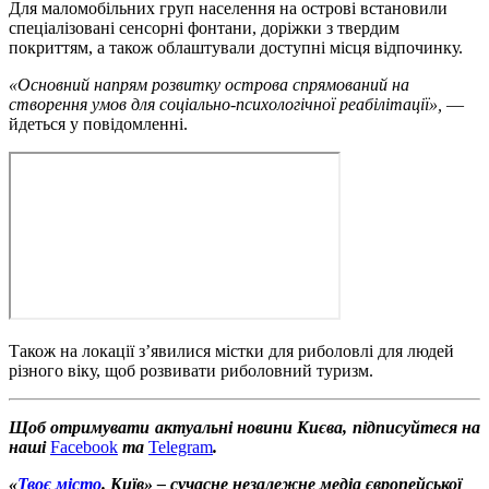
Для маломобільних груп населення на острові встановили
спеціалізовані сенсорні фонтани, доріжки з твердим
покриттям, а також облаштували доступні місця відпочинку.
«Основний напрям розвитку острова спрямований на
створення умов для соціально-психологічної реабілітації»,
—
йдеться у повідомленні.
Також на локації з’явилися містки для риболовлі для людей
різного віку, щоб розвивати риболовний туризм.
Щоб отримувати актуальні новини Києва, підписуйтеся на
наші
Facebook
та
Telegram
.
«
Твоє місто
. Київ» – сучасне незалежне медіа європейської