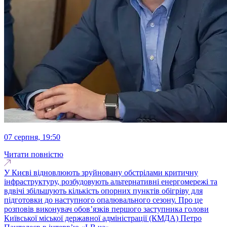
07 серпня, 19:50
Читати повністю
У Києві відновлюють зруйновану обстрілами критичну
інфраструктуру, розбудовують альтернативні енергомережі та
вдвічі збільшують кількість опорних пунктів обігріву для
підготовки до наступного опалювального сезону. Про це
розповів виконувач обовʼязків першого заступника голови
Київської міської державної адміністрації (КМДА) Петро