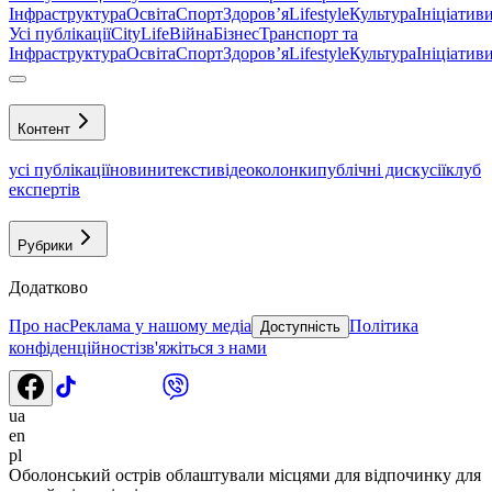
Інфраструктура
Освіта
Спорт
Здоровʼя
Lifestyle
Культура
Ініціатив
Усі публікації
CityLife
Війна
Бізнес
Транспорт та
Інфраструктура
Освіта
Спорт
Здоровʼя
Lifestyle
Культура
Ініціатив
Контент
усі публікації
новини
тексти
відео
колонки
публічні дискусії
клуб
експертів
Рубрики
Додатково
Про нас
Реклама у нашому медіа
Політика
Доступність
конфіденційності
зв'яжіться з нами
ua
en
pl
Оболонський острів облаштували місцями для відпочинку для