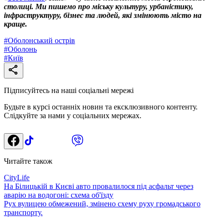
столиці. Ми пишемо про міську культуру, урбаністику,
інфраструктуру, бізнес та людей, які змінюють місто на
краще.
#
Оболонський острів
#
Оболонь
#
Київ
Підписуйтесь на наші соціальні мережі
Будьте в курсі останніх новин та ексклюзивного контенту.
Слідкуйте за нами у соціальних мережах.
Читайте також
CityLife
На Білицькій в Києві авто провалилося під асфальт через
аварію на водогоні: схема об'їзду
Рух вулицею обмежений, змінено схему руху громадського
транспорту.