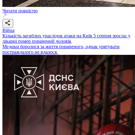
Читати повністю
Війна
Кількість загиблих унаслідок атаки на Київ 5 серпня зросла: у
лікарні помер поранений чоловік
Медики боролися за життя пораненого, однак урятувати
постраждалого не вдалося.