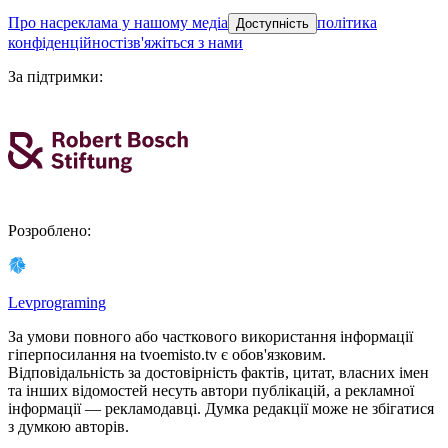
про нас
реклама у нашому медіа
політика
Доступність
конфіденційності
зв'яжіться з нами
За підтримки
:
Розроблено
:
Levprograming
За умови повного або часткового використання iнформацiї
гіперпосилання на tvoemisto.tv є обов'язковим.
Відповідальність за достовірність фактів, цитат, власних імен
та інших відомостей несуть автори публікацій, а рекламної
інформації — рекламодавці. Думка редакцiї може не збiгатися
з думкою авторiв.