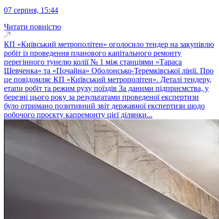
07 серпня, 15:44
Читати повністю
КП «Київський метрополітен» оголосило тендер на закупівлю
робіт із проведення планового капітального ремонту
перегінного тунелю колії № 1 між станціями «Тараса
Шевченка» та «Почайна» Оболонсько-Теремківської лінії. Про
це повідомляє КП «Київський метрополітен». Деталі тендеру,
етапи робіт та режим руху поїздів За даними підприємства, у
березні цього року за результатами проведеної експертизи
було отримано позитивний звіт державної експертизи щодо
робочого проєкту капремонту цієї ділянки...