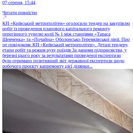
07 серпня, 15:44
Читати повністю
КП «Київський метрополітен» оголосило тендер на закупівлю
робіт із проведення планового капітального ремонту
перегінного тунелю колії № 1 між станціями «Тараса
Шевченка» та «Почайна» Оболонсько-Теремківської лінії. Про
це повідомляє КП «Київський метрополітен». Деталі тендеру,
етапи робіт та режим руху поїздів За даними підприємства, у
березні цього року за результатами проведеної експертизи
було отримано позитивний звіт державної експертизи щодо
робочого проєкту капремонту цієї ділянки...