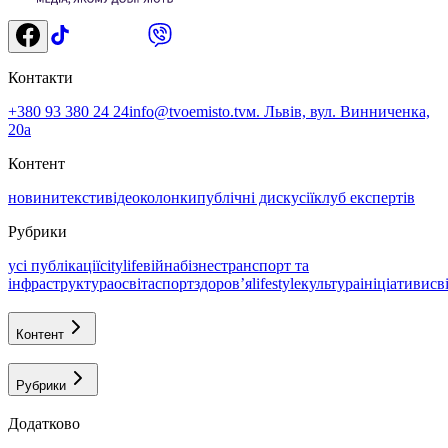
Контакти
+380 93 380 24 24
info@tvoemisto.tv
м. Львів, вул. Винниченка,
20а
Контент
новини
тексти
відео
колонки
публічні дискусії
клуб експертів
Рубрики
усі публікації
citylife
війна
бізнес
транспорт та
інфраструктура
освіта
спорт
здоровʼя
lifestyle
культура
ініціативи
св
Контент
Рубрики
Додатково