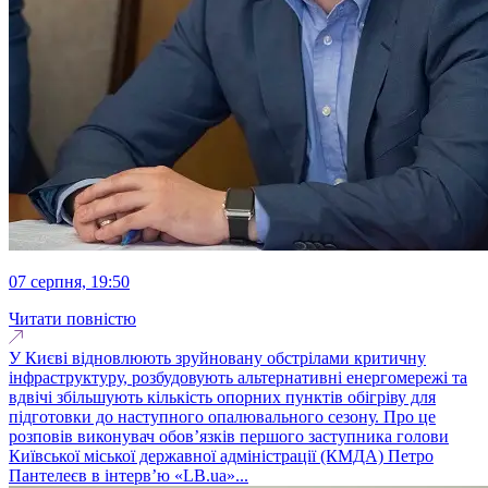
07 серпня, 19:50
Читати повністю
У Києві відновлюють зруйновану обстрілами критичну
інфраструктуру, розбудовують альтернативні енергомережі та
вдвічі збільшують кількість опорних пунктів обігріву для
підготовки до наступного опалювального сезону. Про це
розповів виконувач обовʼязків першого заступника голови
Київської міської державної адміністрації (КМДА) Петро
Пантелеєв в інтервʼю «LB.ua»...