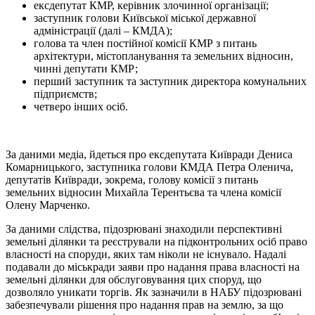
ексдепутат КМР, керівник злочинної організації;
заступник голови Київської міської державної
адміністрації (далі – КМДА);
голова та член постійної комісії КМР з питань
архітектури, містопланування та земельних відносин,
чинні депутати КМР;
перший заступник та заступник директора комунальних
підприємств;
четверо інших осіб.
За даними медіа, йдеться про ️ексдепутата Київради Дениса
Комарницького, ️заступника голови КМДА Петра Оленича,
️депутатів Київради, зокрема, голову комісії з питань
земельних відносин Михайла Терентьєва та члена комісії
Олену Марченко.
За даними слідства, підозрювані знаходили перспективні
земельні ділянки та реєстрували на підконтрольних осіб право
власності на споруди, яких там ніколи не існувало. Надалі
подавали до міськради заяви про надання права власності на
земельні ділянки для обслуговування цих споруд, що
дозволяло уникати торгів. Як зазначили в НАБУ підозрювані
забезпечували рішення про надання прав на землю, за що