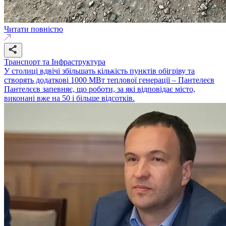
Читати повністю
Транспорт та Інфраструктура
У столиці вдвічі збільшать кількість пунктів обігріву та
створять додаткові 1000 МВт теплової генерації – Пантелеєв
Пантелєєв запевняє, що роботи, за які відповідає місто,
виконані вже на 50 і більше відсотків.