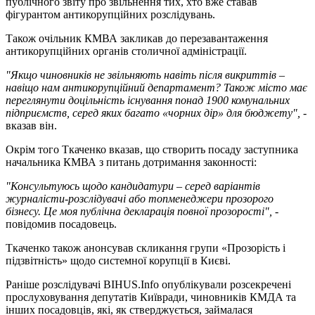
публічного звіту про звільнення тих, хто вже ставав
фігурантом антикорупційних розслідувань.
Також очільник КМВА закликав до перезавантаження
антикорупційних органів столичної адміністрації.
"Якщо чиновників не звільняють навіть після викриттів –
навіщо нам антикорупційний департамент? Також місто має
переглянути доцільність існування понад 1900 комунальних
підприємств, серед яких багато «чорних дір» для бюджету",
-
вказав він.
Окрім того Ткаченко вказав, що створить посаду заступника
начальника КМВА з питань дотримання законності:
"Консультуюсь щодо кандидатури – серед варіантів
журналісти-розслідувачі або топменеджери прозорого
бізнесу. Це моя публічна декларація повної прозорості",
-
повідомив посадовець.
Ткаченко також анонсував скликання групи «Прозорість і
підзвітність» щодо системної корупції в Києві.
Раніше розслідувачі BIHUS.Info опублікували розсекречені
прослуховування депутатів Київради, чиновників КМДА та
інших посадовців, які, як стверджується, займалася