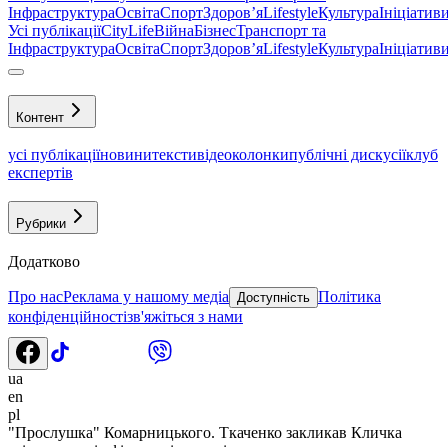
Інфраструктура
Освіта
Спорт
Здоровʼя
Lifestyle
Культура
Ініціатив
Усі публікації
CityLife
Війна
Бізнес
Транспорт та
Інфраструктура
Освіта
Спорт
Здоровʼя
Lifestyle
Культура
Ініціатив
Контент
усі публікації
новини
тексти
відео
колонки
публічні дискусії
клуб
експертів
Рубрики
Додатково
Про нас
Реклама у нашому медіа
Політика
Доступність
конфіденційності
зв'яжіться з нами
ua
en
pl
"Прослушка" Комарницького. Ткаченко закликав Кличка