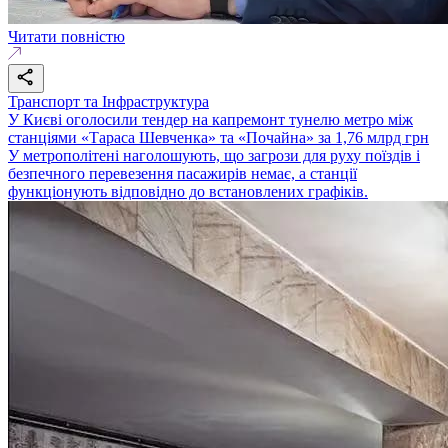
Читати повністю
Транспорт та Інфраструктура
У Києві оголосили тендер на капремонт тунелю метро між
станціями «Тараса Шевченка» та «Почайна» за 1,76 млрд грн
У метрополітені наголошують, що загрози для руху поїздів і
безпечного перевезення пасажирів немає, а станції
функціонують відповідно до встановлених графіків.