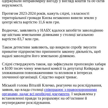
одержували неправомірну вигоду у вигляді коштів та об’єктів
нерухомості.
Протягом 2023-2024 років, кажуть слідчі, з власності
територіальної громади Києва незаконно вивели землю у
центрі міста вартістю 11,6 млн грн.
Водночас, заявляють у НАБУ, вдалося запобігти заволодінню
ще шістьма земельними ділянками у столиці загальною
вартістю 83,7 млн грн.
Також детективи заявляють, що викрили спробу змусити
приватне підприємство припинити законну діяльність, щоб
надалі заволодіти його земельною ділянкою.
Слідчі стверджують також, що зафіксували пропозицію хабаря
в $100 тисяч члену земельної комісії та депутатці Київради за
зловживання повноваженнями та впливом в інтересах
злочинної організації. Слідство наразі триває.
Міський голова Віталій Кличко, реагуючи на розслідування,
заявив, що влада столиці
співпрацює з правоохоронними
органами, надає всі необхідні документи
. І зацікавлена у
встановленні правди та розраховує на обʼєктивне й
неупереджене розслідування.