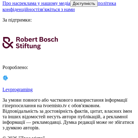
про нас
реклама у нашому медіа
політика
Доступність
конфіденційності
зв'яжіться з нами
За підтримки
:
Розроблено
:
Levprograming
За умови повного або часткового використання iнформацiї
гіперпосилання на tvoemisto.tv є обов'язковим.
Відповідальність за достовірність фактів, цитат, власних імен
та інших відомостей несуть автори публікацій, а рекламної
інформації — рекламодавці. Думка редакцiї може не збiгатися
з думкою авторiв.