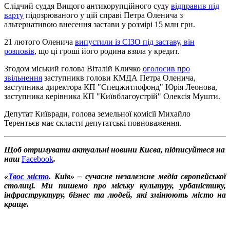
Слідчий суддя Вищого антикорупційного суду
відправив під
варту
підозрюваного у цій справі Петра Оленича з
альтернативою внесення застави у розмірі 15 млн грн.
21 лютого Оленича
випустили із СІЗО під заставу, він
розповів
, що ці гроші його родина взяла у кредит.
Згодом міський голова Віталій Кличко
оголосив про
звільнення
заступникв голови КМДА Петра Оленича,
заступника директора КП "Спецжитлофонд" Юрія Леонова,
заступника керівника КП "Київблагоустрій" Олексія Мушти.
Депутат Київради, голова земельної комісії Михайло
Терентьєв має скласти депутатські повноваження.
Щоб отримувати актуальні новини Києва, підписуйтеся на
наш
Facebook
.
«
Твоє місто
. Київ» – сучасне незалежне медіа європейської
столиці. Ми пишемо про міську культуру, урбаністику,
інфраструктуру, бізнес та людей, які змінюють місто на
краще.