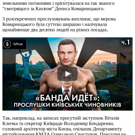
земельними питаннями і орієнтувалася на так званого
“смотрящого за Києвом” Дениса Комарницького.
З розсекречених прослуховувань випливає, що мережа
Комарницького була суттєво ширшою і налічувала
щонайменше два десятки людей на різних посадах.
Так, наприклад, на записах присутній заступник Віталія
Кличка та секретар Київради Володимир Бондаренко,
головний архітектор міста Києва, очільник Департаменту
містобудування КМДА Олександр Свистунов. Присутня на