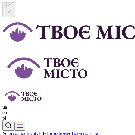
Київ
ua
en
pl
Усі публікації
CityLife
Війна
Бізнес
Транспорт та