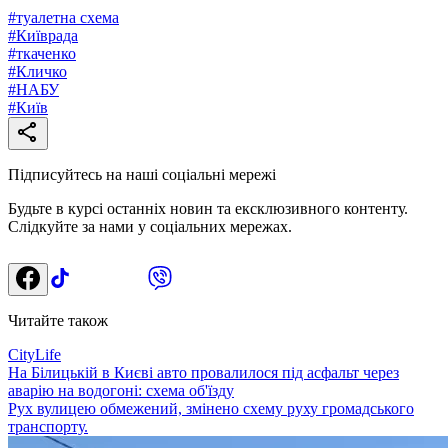
#
туалетна схема
#
Київрада
#
ткаченко
#
Кличко
#
НАБУ
#
Київ
Підписуйтесь на наші соціальні мережі
Будьте в курсі останніх новин та ексклюзивного контенту.
Слідкуйте за нами у соціальних мережах.
Читайте також
CityLife
На Білицькій в Києві авто провалилося під асфальт через
аварію на водогоні: схема об'їзду
Рух вулицею обмежений, змінено схему руху громадського
транспорту.