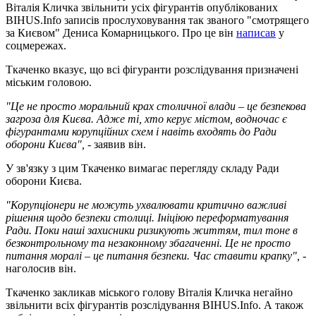
Віталія Кличка звільнити усіх фігурантів опублікованих
BIHUS.Info записів прослуховування так званого "смотрящего
за Києвом" Дениса Комарницького. Про це він
написав
у
соцмережах.
Ткаченко вказує, що всі фігуранти розслідування призначені
міським головою.
"Це не просто моральний крах столичної влади – це безпекова
загроза для Києва. Адже ті, хто керує містом, водночас є
фігурантами корупційних схем і навіть входять до Ради
оборони Києва",
- заявив він.
У зв'язку з цим Ткаченко вимагає перегляду складу Ради
оборони Києва.
"Корупціонери не можуть ухвалювати критично важливі
рішення щодо безпеки столиці. Ініціюю переформатування
Ради. Поки наші захисники ризикують життям, тил тоне в
безконтрольному та незаконному збагаченні. Це не просто
питання моралі – це питання безпеки. Час ставити крапку",
-
наголосив він.
Ткаченко закликав міського голову Віталія Кличка негайно
звільнити всіх фігурантів розслідування BIHUS.Info. А також