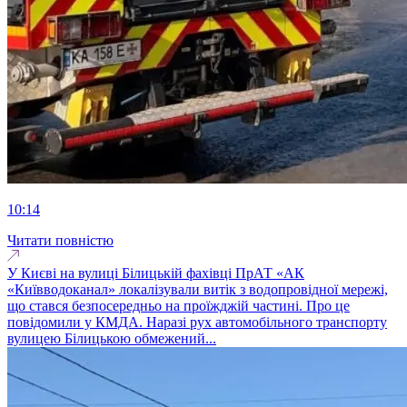
10:14
Читати повністю
У Києві на вулиці Білицькій фахівці ПрАТ «АК
«Київводоканал» локалізували витік з водопровідної мережі,
що стався безпосередньо на проїжджій частині. Про це
повідомили у КМДА. Наразі рух автомобільного транспорту
вулицею Білицькою обмежений...