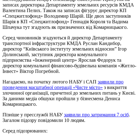
записах директорка Департаменту земельних ресурсів КМДА
Валентина Пелих. Також на записах фігурує директор КП
«Спецжитлофонд» Володимир Шарій. Ще двох заступників
Шарія в КП «Спецжитлофонд» Геннадія Короля та Вадима
Шпачука тут згадують як призначених від Комарницького.
Серед чиновників згадуються й директор Департаменту
транспортної інфраструктури КМДА Руслан Кандибор,
директор “Київського інституту земельних відносин” Ігор
Долинський, заступник директора комунального
підприємства «Інженерний центр» Ярослав Федорук та
директор комунальної фінансово-будівельна компанія «Житло-
Інвест» Віктор Погребной.
Нагадаємо, на початку лютого НАБУ і САП
заявили про
проведення масштабної операції «Чисте місто»
з викриття
злочинної організації, причетної до земельних питань у Києві.
За даними медіа обшуки пройшли у бізнесмена Дениса
Комарницького.
Пізніше у пресслужбі НАБУ
заявили про затримання 7 осіб
.
Загалом підозру повідомили 10 людям.
Серед підозрюваних: