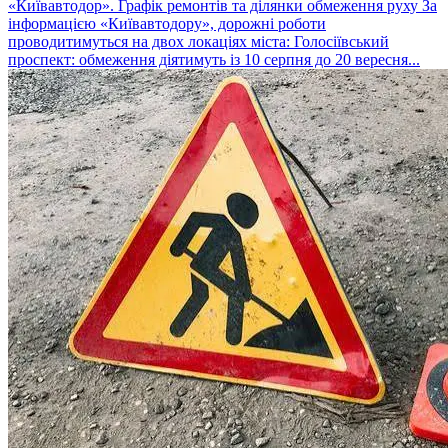
«Київавтодор». Графік ремонтів та ділянки обмеження руху За
інформацією «Київавтодору», дорожні роботи
проводитимуться на двох локаціях міста: Голосіївський
проспект: обмеження діятимуть із 10 серпня до 20 вересня...