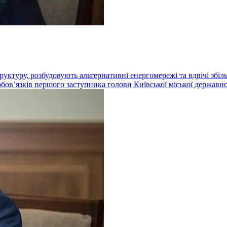
ктуру, розбудовують альтернативні енергомережі та вдвічі збіль
бовʼязків першого заступника голови Київської міської державно