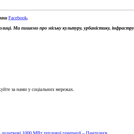
 наш
Facebook
.
толиці. Ми пишемо про міську культуру, урбаністику, інфрастр
куйте за нами у соціальних мережах.
ть додаткові 1000 МВт теплової генерації – Пантелеєв