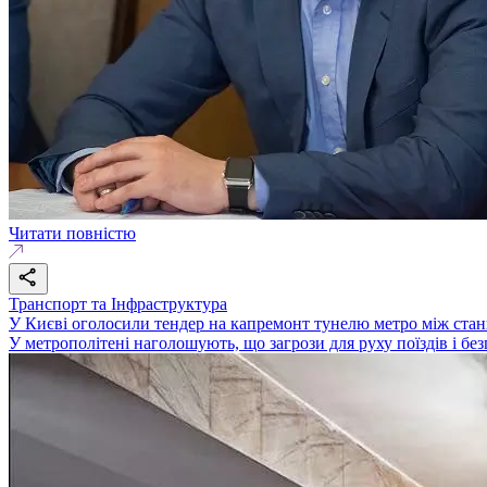
Читати повністю
Транспорт та Інфраструктура
У Києві оголосили тендер на капремонт тунелю метро між стан
У метрополітені наголошують, що загрози для руху поїздів і бе