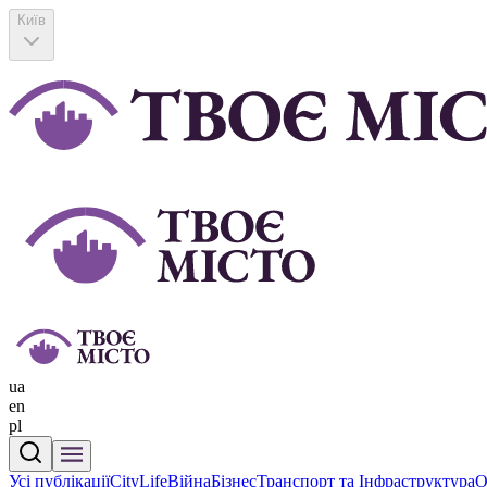
Київ
ua
en
pl
Усі публікації
CityLife
Війна
Бізнес
Транспорт та Інфраструктура
О