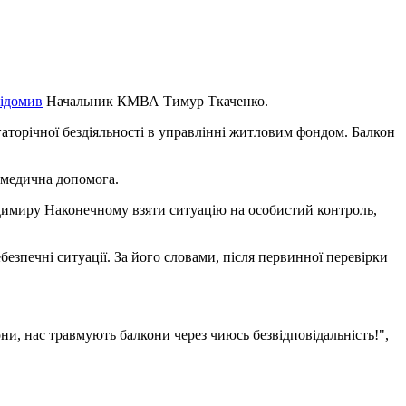
ідомив
Начальник КМВА Тимур Ткаченко.
гаторічної бездіяльності в управлінні житловим фондом. Балкон
а медична допомога.
одимиру Наконечному взяти ситуацію на особистий контроль,
езпечні ситуації. За його словами, після первинної перевірки
они, нас травмують балкони через чиюсь безвідповідальність!",