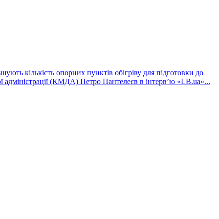
шують кількість опорних пунктів обігріву для підготовки до
ї адміністрації (КМДА) Петро Пантелеєв в інтервʼю «LB.ua»...