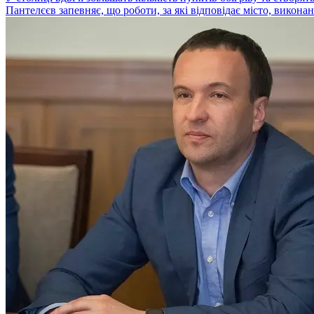
Пантелєєв запевняє, що роботи, за які відповідає місто, виконані