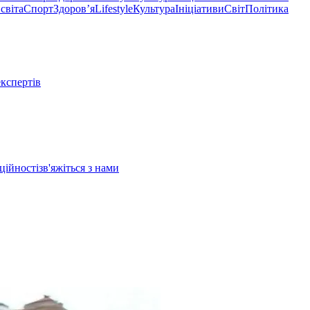
світа
Спорт
Здоровʼя
Lifestyle
Культура
Ініціативи
Світ
Політика
експертів
ційності
зв'яжіться з нами