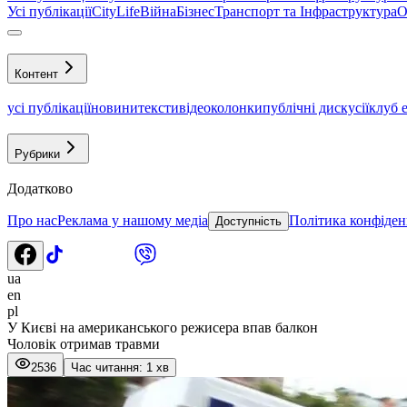
Усі публікації
CityLife
Війна
Бізнес
Транспорт та Інфраструктура
О
Контент
усі публікації
новини
тексти
відео
колонки
публічні дискусії
клуб 
Рубрики
Додатково
Про нас
Реклама у нашому медіа
Політика конфіден
Доступність
ua
en
pl
У Києві на американського режисера впав балкон
Чоловік отримав травми
2536
Час читання: 1 хв