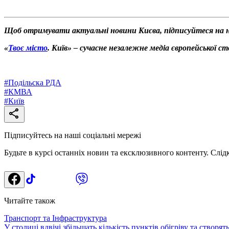
Щоб отримувати актуальні новини Києва, підписуйтеся на
«
Твоє місто
. Київ» – сучасне незалежне медіа європейської с
#
Подільска РДА
#
КМВА
#
Київ
Підписуйтесь на наші соціальні мережі
Будьте в курсі останніх новин та ексклюзивного контенту. Слід
Читайте також
Транспорт та Інфраструктура
У столиці вдвічі збільшать кількість пунктів обігріву та створя