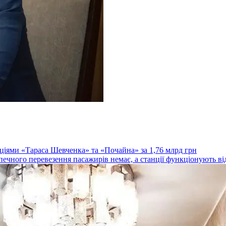
ціями «Тараса Шевченка» та «Почайна» за 1,76 млрд грн
зпечного перевезення пасажирів немає, а станції функціонують ві