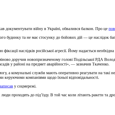
в документувати війну в Україні, обвалився балкон. Про це
пов
ного будинку та не має стосунку до бойових дій — це наслідок ба
фіксації наслідків російської агресії. Йому надається необхідн
Терміново доручив новопризначеному голові Подільської РДА Вол
асадів у районі на предмет аварійності», — зазначив Ткаченко.
гу, а комунальні служби мають оперативно реагувати на такі неб
ми керуючими компаніями щодо їхньої відповідальності.
написав
у соцмережі.
люди проходять до підʼїзду. В той час коли літають ракети та др