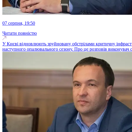
07 серпня, 19:50
Читати повністю
У Києві відновлюють зруйновану обстрілами критичну інфрастру
наступного опалювального сезону. Про це розповів виконувач о