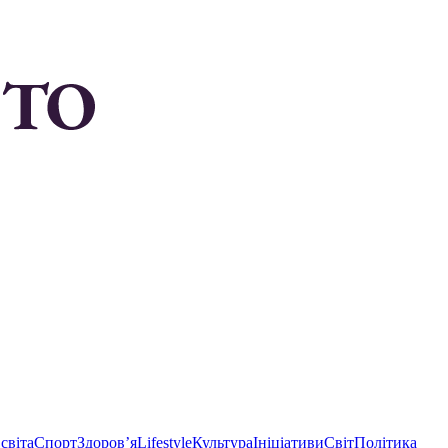
світа
Спорт
Здоровʼя
Lifestyle
Культура
Ініціативи
Світ
Політика