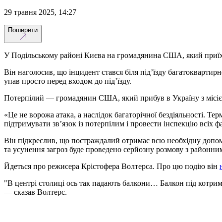
29 травня 2025, 14:27
Поширити
У Подільському районі Києва на громадянина США, який приїха
Він наголосив, що інцидент стався біля під’їзду багатоквартир
упав просто перед входом до під’їзду.
Потерпілий — громадянин США, який прибув в Україну з місією 
«Це не ворожа атака, а наслідок багаторічної бездіяльності. 
підтримувати зв’язок із потерпілим і провести інспекцію всіх ф
Він підкреслив, що постраждалий отримає всю необхідну допомо
та усунення загроз буде проведено серйозну розмову з районни
Йдеться про режисера Крістофера Волтерса. Про цю подію він
"В центрі столиці ось так падають балкони… Балкон під котрим 
— сказав Волтерс.