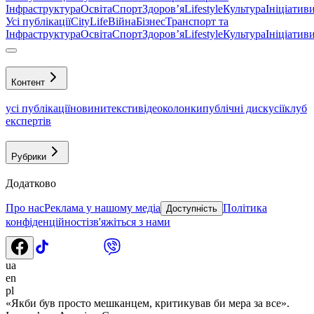
Інфраструктура
Освіта
Спорт
Здоровʼя
Lifestyle
Культура
Ініціатив
Усі публікації
CityLife
Війна
Бізнес
Транспорт та
Інфраструктура
Освіта
Спорт
Здоровʼя
Lifestyle
Культура
Ініціатив
Контент
усі публікації
новини
тексти
відео
колонки
публічні дискусії
клуб
експертів
Рубрики
Додатково
Про нас
Реклама у нашому медіа
Політика
Доступність
конфіденційності
зв'яжіться з нами
ua
en
pl
«Якби був просто мешканцем, критикував би мера за все».