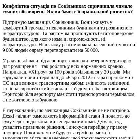
Конфліктна ситуація по Сокільниках спричинила чимало
гучних обговорень. Як ви бачите її правильний розвиток?
Підтримую мешканців Сокільників. Вони живуть у
комфортній громаді з невеликими будинками та розвиненою
інфраструктурою. Та раптом їм пропонують багатоповерхове
будівництво, для якого нема ні спроможності, ні
інфраструктури. Ні в якому разі не можна населений пункт на
9 000 людей одразу перетворювати на 50 000.
У радянські часи під аеропорт залишали резервну територію
для розширення – так роблять у всіх нормальних країнах.
Наприклад, «Хітроу» за 100 років збільшився у 20 разів. Ми
збудували новий термінал до «Євро-2012» і зараз працюємо з
ЄС над великим транспортним хабом: змінюють залізничні
колії на європейський стандарт і з’єднують їх з летовищем.
Територія біля аеропорту має стати транспортним терміналом,
а не житловою забудовою.
Я переконаний, що мешканцям Сокільників це не потрібно.
Деякі «ділки» замовляють інформаційні атаки й подають до
суду через недосконалий генеральний план. Думаю, суд
ухвалить правильне рішення, і дискусія перейде у правову
площину. Поки ж там не будують термінал, можна
вирощувати м’яту чи валеріану, щоб трохи заспокоїти амбіції