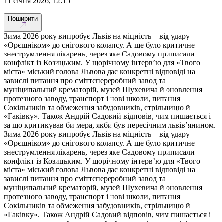
11 січня 2026, 12:15
Поширити
Зима 2026 року випробує Львів на міцність – від удару
«Орєшніком» до снігового колапсу. А ще було критичне
знеструмлення лікарень, через яке Садовому приписали
конфлікт із Козицьким. У щорічному інтерв’ю для «Твого
міста» міський голова Львова дає конкретні відповіді на
завислі питання про сміттєпереробний завод та
муніципальний крематорій, музей Шухевича й оновлення
протезного заводу, транспорт і нові школи, питання
Сокільників та обмеження забудовників, стрільницю й
«Гаківку». Також Андрій Садовий відповів, чим пишається і
за що критикував би мера, якби був пересічним львів’янином.
Зима 2026 року випробує Львів на міцність – від удару
«Орєшніком» до снігового колапсу. А ще було критичне
знеструмлення лікарень, через яке Садовому приписали
конфлікт із Козицьким. У щорічному інтерв’ю для «Твого
міста» міський голова Львова дає конкретні відповіді на
завислі питання про сміттєпереробний завод та
муніципальний крематорій, музей Шухевича й оновлення
протезного заводу, транспорт і нові школи, питання
Сокільників та обмеження забудовників, стрільницю й
«Гаківку». Також Андрій Садовий відповів, чим пишається і