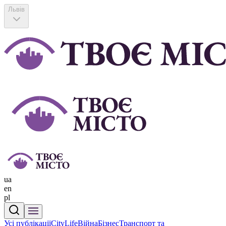
Львів
ua
en
pl
Усі публікації
CityLife
Війна
Бізнес
Транспорт та