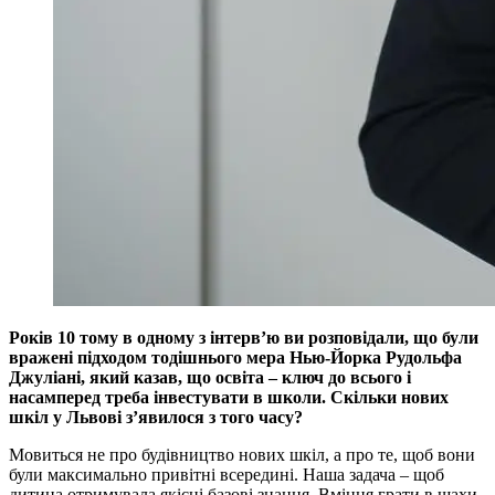
Років 10 тому в одному з інтерв’ю ви розповідали, що були
вражені підходом тодішнього мера Нью-Йорка Рудольфа
Джуліані, який казав, що освіта – ключ до всього і
насамперед треба інвестувати в школи. Скільки нових
шкіл у Львові з’явилося з того часу?
Мовиться не про будівництво нових шкіл, а про те, щоб вони
були максимально привітні всередині. Наша задача – щоб
дитина отримувала якісні базові знання. Вміння грати в шахи