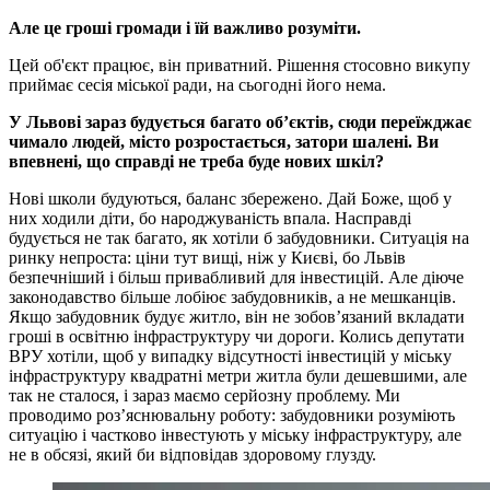
Але це гроші громади і їй важливо розуміти.
Цей об'єкт працює, він приватний. Рішення стосовно викупу
приймає сесія міської ради, на сьогодні його нема.
У Львові зараз будується багато об’єктів, сюди переїжджає
чимало людей, місто розростається, затори шалені. Ви
впевнені, що справді не треба буде нових шкіл?
Нові школи будуються, баланс збережено. Дай Боже, щоб у
них ходили діти, бо народжуваність впала. Насправді
будується не так багато, як хотіли б забудовники. Ситуація на
ринку непроста: ціни тут вищі, ніж у Києві, бо Львів
безпечніший і більш привабливий для інвестицій. Але діюче
законодавство більше лобіює забудовників, а не мешканців.
Якщо забудовник будує житло, він не зобов’язаний вкладати
гроші в освітню інфраструктуру чи дороги. Колись депутати
ВРУ хотіли, щоб у випадку відсутності інвестицій у міську
інфраструктуру квадратні метри житла були дешевшими, але
так не сталося, і зараз маємо серйозну проблему. Ми
проводимо роз’яснювальну роботу: забудовники розуміють
ситуацію і частково інвестують у міську інфраструктуру, але
не в обсязі, який би відповідав здоровому глузду.