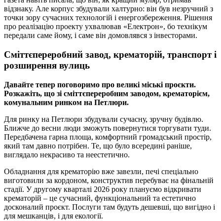
відзнаку. Але корпус збудували халтурно: він був незручний з
точки зору сучасних технологій і енергозбереження. Рішення
про реалізацію проекту ухвалював «Електрон», бо технікум
передали саме йому, і саме він домовлявся з інвесторами.
Сміттєпереробний завод, крематорій, транспорт і
розширення вулиць
Давайте тепер поговоримо про великі міські проєкти.
Розкажіть, що зі сміттєпереробним заводом, крематорієм,
комунальним ринком на Петлюри.
Для ринку на Петлюри збудували сучасну, зручну будівлю.
Ближче до весни люди зможуть повернутися торгувати туди.
Передбачена гарна площа, комфортний громадський простір,
який там давно потрібен. Те, що було всередині раніше,
виглядало некрасиво та неестетично.
Обладнання для крематорію вже завезли, печі спеціально
виготовили за кордоном, конструктив перебуває на фінальній
стадії. У другому кварталі 2026 року плануємо відкривати
крематорій – це сучасний, функціональний та естетично
досконалий проєкт. Послуги там будуть дешевші, що вигідно і
для мешканців, і для екології.