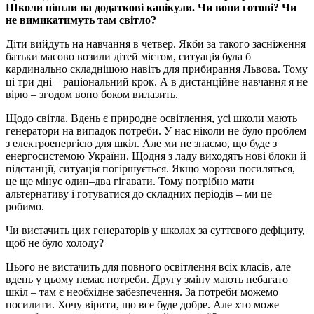
Школи пішли на додаткові канікули. Чи вони готові? Чи
не вимикатимуть там світло?
Діти вийдуть на навчання в четвер. Якби за такого засніження
батьки масово возили дітей містом, ситуація була б
кардинально складнішою навіть для прибирання Львова. Тому
ці три дні – раціональний крок. А в дистанційне навчання я не
вірю – згодом воно боком вилазить.
Щодо світла. Вдень є природне освітлення, усі школи мають
генератори на випадок потреби. У нас ніколи не було проблем
з електроенергією для шкіл. Але ми не знаємо, що буде з
енергосистемою України. Щодня з ладу виходять нові блоки й
підстанції, ситуація погіршується. Якщо морози посиляться,
це ще мінус один–два гігавати. Тому потрібно мати
альтернативу і готуватися до складних періодів – ми це
робимо.
Чи вистачить цих генераторів у школах за суттєвого дефіциту,
щоб не було холоду?
Цього не вистачить для повного освітлення всіх класів, але
вдень у цьому немає потреби. Другу зміну мають небагато
шкіл – там є необхідне забезпечення. За потреби можемо
посилити. Хочу вірити, що все буде добре. Але хто може