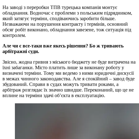
На заводі з переробки ТПВ турецька компанія монтує
обладнання. Водночас є проблеми з польським підрядником,
який затягує терміни, сподіваючись заробити більше.
Незважаючи на порушення контракту і термінів, основний
обсяг робіт виконано, обладнання завезене, тож ситуація під
контролем.
Але чи є все-таки вже якесь рішення? Бо ж тривають
арбітражні суди.
Звісно, жодна гривня з міського бюджету не буде витрачена на
їхні забаганки. Місто платить лише за виконану роботу у
визначені терміни. Тому ми ведемо з ними юридичні дискусії
в межах чинного законодавства. Але я спокійний – завод буде
збудований. Справи в судах можуть тривати роками, а
арбітраж розглядає їх значно швидше. Переконаний, що це не
вплине на терміни здачі об’єкта в експлуатацію.