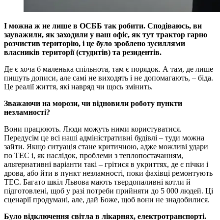
І можна ж не лише в ОСББ так робити. Сподіваюсь, ви
зауважили, як заходили у наш офіс, як тут трактор гарно
розчистив територію, і це було зроблено зусиллями
власників території (студитів) та резидентів.
Де є хоча б маленька спільнота, там є порядок. А там, де лише
пишуть дописи, але самі не виходять і не допомагають, – біда.
Це реалії життя, які навряд чи щось змінить.
Зважаючи на морози, чи відновили роботу пункти
незламності?
Вони працюють. Люди можуть ними користуватися.
Передусім це всі наші адміністративні будівлі – туди можна
зайти. Якщо ситуація стане критичною, адже можливі удари
по ТЕС і, як наслідок, проблеми з теплопостачанням,
альтернативні варіанти такі – грітися в укриттях, де є пічки і
дрова, або йти в пункт незламності, поки фахівці ремонтують
ТЕС. Багато шкіл Львова мають твердопаливні котли й
підготовлені, щоб у разі потреби прийняти до 5 000 людей. Ці
сценарії продумані, але, дай Боже, щоб вони не знадобилися.
Було відключення світла в лікарнях, електротранспорті.