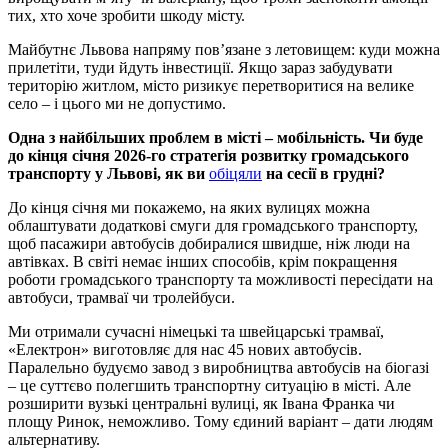
тих, хто хоче зробити шкоду місту.
Майбутнє Львова напряму пов’язане з летовищем: куди можна
прилетіти, туди йдуть інвестиції. Якщо зараз забудувати
територію житлом, місто ризикує перетворитися на велике
село – і цього ми не допустимо.
Одна з найбільших проблем в місті – мобільність. Чи буде
до кінця січня 2026-го стратегія розвитку громадського
транспорту у Львові, як ви
обіцяли
на сесії в грудні?
До кінця січня ми покажемо, на яких вулицях можна
облаштувати додаткові смуги для громадського транспорту,
щоб пасажири автобусів добиралися швидше, ніж люди на
автівках. В світі немає інших способів, крім покращення
роботи громадського транспорту та можливості пересідати на
автобуси, трамваї чи тролейбуси.
Ми отримали сучасні німецькі та швейцарські трамваї,
«Електрон» виготовляє для нас 45 нових автобусів.
Паралельно будуємо завод з виробництва автобусів на біогазі
– це суттєво полегшить транспортну ситуацію в місті. Але
розширити вузькі центральні вулиці, як Івана Франка чи
площу Ринок, неможливо. Тому єдиний варіант – дати людям
альтернативу.