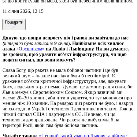
за що критикував би мера, якби був пересічним львів’янином.
11 січня 2026, 12:15
Поширити
Дякую, що попри непросту ніч і ранок ви завітали до нас
(
інтервʼю було записане 9 січня
). Найбільше всіх хвилює
атака
«Орєшніком»
на Львів і Львівщину. Як ви думаєте,
це зробили, щоб уразити об’єкт інфраструктури, чи щоб
подати сигнал, що вони можуть?
Слава Богу, що ракета не мала бойової частини і це був
великий шум – інакше наслідки були б неспівмірні. Є
ураження об’єкта критичної інфраструктури, але, дякувати
Богу, людських втрат немає. Думаю, це демонстрація сили, бо
Львів межує з Європейським Союзом. Якщо зазвичай ми
маємо 20–30 хвилин, аби піти в укриття, то тут мовилося про
менше ніж 10 хвилин. На радарах цієї ракети не було, і навряд
чи сьогодні в Україні є технології для знищення таких. Тож це
чіткий сигнал США і партнерам з ЄС. Не знаю, чи ця
технологія доопрацьована. Чи ракета не вибухнула б на
території Росії, якби там була бойова частина.
Читайте також:
«Перший такий удар по Львову за війну»: