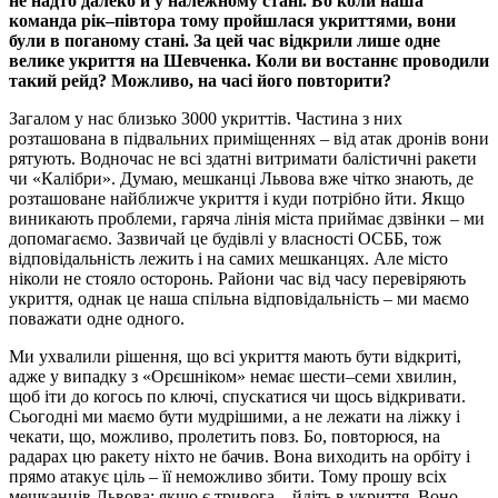
не надто далеко й у належному стані. Бо коли наша
команда рік–півтора тому пройшлася укриттями, вони
були в поганому стані. За цей час відкрили лише одне
велике укриття на Шевченка. Коли ви востаннє проводили
такий рейд? Можливо, на часі його повторити?
Загалом у нас близько 3000 укриттів. Частина з них
розташована в підвальних приміщеннях – від атак дронів вони
рятують. Водночас не всі здатні витримати балістичні ракети
чи «Калібри». Думаю, мешканці Львова вже чітко знають, де
розташоване найближче укриття і куди потрібно йти. Якщо
виникають проблеми, гаряча лінія міста приймає дзвінки – ми
допомагаємо. Зазвичай це будівлі у власності ОСББ, тож
відповідальність лежить і на самих мешканцях. Але місто
ніколи не стояло осторонь. Райони час від часу перевіряють
укриття, однак це наша спільна відповідальність – ми маємо
поважати одне одного.
Ми ухвалили рішення, що всі укриття мають бути відкриті,
адже у випадку з «Орєшніком» немає шести–семи хвилин,
щоб іти до когось по ключі, спускатися чи щось відкривати.
Сьогодні ми маємо бути мудрішими, а не лежати на ліжку і
чекати, що, можливо, пролетить повз. Бо, повторюся, на
радарах цю ракету ніхто не бачив. Вона виходить на орбіту і
прямо атакує ціль – її неможливо збити. Тому прошу всіх
мешканців Львова: якщо є тривога – йдіть в укриття. Воно