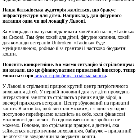
Наша батьківська аудиторія жаліється, що бракує
інфраструктури для дітей. Наприклад, для фігурного
катання одна чи дві локації у Львові.
За місяць-два плануємо відкривати хокейний палац «Гаківка»
на Сихові. Там буде хокей для дітей, фігурне катання, хокей
для команди ветеранів Unbroken. «Гаківка» буде
муніципальною, робимо її за грантові і частково бюджетні
кошти.
Поясніть конкретніше. Бо маємо ситуацію зі стрільбищем:
ви казали, що це фінансуватиме приватний інвестор, тепер
мовиться про
викуп стрільбища за міські кошти
.
У Львові в стрільниці працює крутий центр патріотичного
виховання дітей. У першій половині дня тут діти проходять
інтерактивні заняття та стріляють з різних видів зброї, а
ввечері приходять ветерани. Центр збудований на приватні
кошти. Я хотів би, щоб він став міським, і згідно з угодою
поступово перебираємо власність на себе, коли фінансові
можливості дозволять, бо одномоментно це зробити не
можемо. Головне, що стрільниця працює, а дитині, яка
займається патріотичним вихованням, байдуже – приватний
це об’єкт чи збудований за бюджетні кошти.