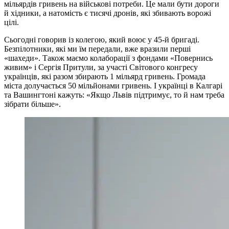
мільярдів гривень на військові потреби. Це мали бути дороги
й хідники, а натомість є тисячі дронів, які збивають ворожі
цілі.
Сьогодні говорив із колегою, який воює у 45-й бригаді.
Безпілотники, які ми їм передали, вже вразили перші
«шахеди». Також маємо колаборації з фондами «Повернись
живим» і Сергія Притули, за участі Світового конгресу
українців, які разом збирають 1 мільярд гривень. Громада
міста долучається 50 мільйонами гривень. І українці в Калгарі
та Вашингтоні кажуть: «Якщо Львів підтримує, то й нам треба
зібрати більше».