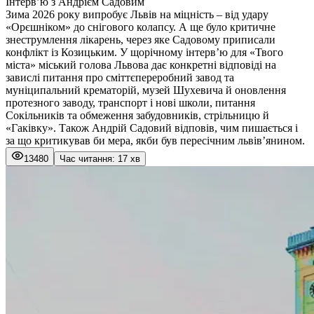
Інтерв’ю з Андрієм Садовим
Зима 2026 року випробує Львів на міцність – від удару
«Орєшніком» до снігового колапсу. А ще було критичне
знеструмлення лікарень, через яке Садовому приписали
конфлікт із Козицьким. У щорічному інтерв’ю для «Твого
міста» міський голова Львова дає конкретні відповіді на
завислі питання про сміттєпереробний завод та
муніципальний крематорій, музей Шухевича й оновлення
протезного заводу, транспорт і нові школи, питання
Сокільників та обмеження забудовників, стрільницю й
«Гаківку». Також Андрій Садовий відповів, чим пишається і
за що критикував би мера, якби був пересічним львів’янином.
13480
Час читання: 17 хв