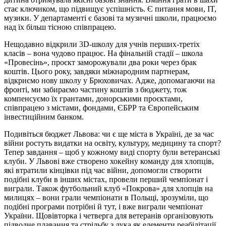
стає ключиком, що підвищує успішність. Є питання мови, IT,
музики. У департаменті є базові та музичні школи, працюємо
над їх більш тісною співпрацею.
Нещодавно відкрили 3D-школу для учнів перших-третіх
класів – вона чудово працює. На фінальній стадії – школа
«Провесінь», проєкт заморожували два роки через брак
коштів. Цього року, завдяки міжнародним партнерам,
відкриємо нову школу у Брюховичах. Адже, допомагаючи на
фронті, ми забираємо частину коштів з бюджету, тож
компенсуємо їх грантами, донорськими проєктами,
співпрацею з містами, фондами, ЄБРР та Європейським
інвестиційним банком.
Подивіться бюджет Львова: чи є ще міста в Україні, де за час
війни ростуть видатки на освіту, культуру, медицину та спорт?
Тепер завдання – щоб у кожному виді спорту були ветеранські
клуби. У Львові вже створено хокейну команду для хлопців,
які втратили кінцівки під час війни, допомогли створити
подібні клуби в інших містах, провели перший чемпіонат і
виграли. Також футбольний клуб «Покрова» для хлопців на
милицях – вони грали чемпіонати в Польщі, зрозуміли, що
подібні програми потрібні й тут, і вже виграли чемпіонат
України. Щовівторка і четверга для ветеранів організовують
підводне плавання та стрільбу з лука як елементи реабілітації.