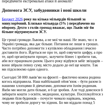
передбачити екстремальні атаки й аномалії?
Допомога ЗСУ, забудовники і нові школи
Бюджет 2026
року на кілька мільярдів більший за
минулорічний. Близько мільярда (5% ) передбачено на
оборону. Дехто з голів громад вважає, що Львів міг би
більше підтримувати ЗСУ.
Це гроші громади Львова, а не мої чи ваші. Не знаю, чи є в
Україні громада, яка дає більше. Питання не лише в грошах.
Часто потрібно допомогти з купівлею обладнання і вчасно
доставити його. Йдеться не про те, щоб озвучити цифру, а про
те, щоб організувати процес, залучити бізнес і зробити так,
аби все працювало разом. Цього року відбувся забіг звіздарів –
вони зібрали певну суму, місто додало до неї ще кошти. Так
ми підсилюємо один одного.
Сьогодні 58 000 львів’ян на фронті – фактично кожна родина
когось відправила. Наш найбільший обов’язок – бути разом із
нашими хлопцями й дівчатами, допомагати їхнім родинам.
Якби ми могли дати більше, я б це зробив. Але тоді довелося б
забирати кошти з освіти, медицини, культури. Поспілкуйтеся з
людьми біля будинків – почуєте чимало нарікань, зокрема,
чому не зробили дорогу чи хідник. Бо ми віддали понад 5