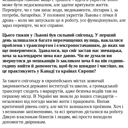
може бути недосконалим, але здатне врятувати життя.
Перевірте, чи є там запас води, медикаменти, ліхтарик і, за
потреби, батарейки. У половині укриттів Львова є пічки й
дрова – коли ми запускали це в роботу, усе функціонувало, але
зараз перевірте, чи все справне.
Цього тижня у Львові був сильний снігопад. У перший
день залишалося багато нерозчищених вулиць, наклалися
проблеми з транспортом і електропостачанням, до яких ми
ще повернемося. Здавалося, що сніг застав нас зненацька,
хоча за календарем зима вже давно. Чи не думали ви
звернутися до мешканців із закликом хоча б на пів години–
годину вийти й допомогти, щоб було швидше і чистіше, як
це практикують у Канаді та країнах Європи?
За такого снігопаду в європейських містах зазвичай
закриваються державні інституції та школи, а громадський
транспорт сходить з маршрутів, адже безпека водіїв там на
першому місці. В Україні ми звикли до інших стандартів –
незалежно від погоди маємо жити і працювати. Випав
критичний рівень снігу, але місто залишалося проїзним. Хоч і
з великими запізненнями, та всі зрештою дісталися на роботу.
Дякую власникам бізнесів і людям, які просто виходили
допомогти двірникам.