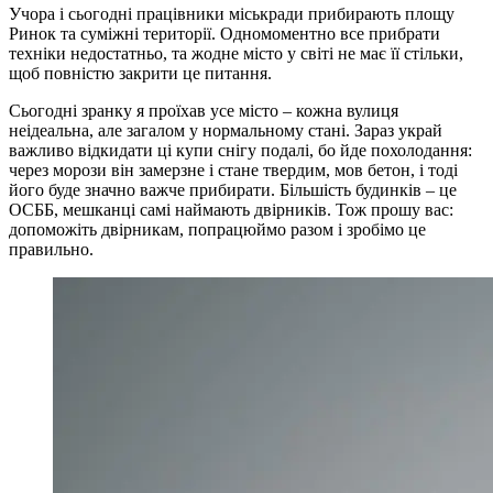
Учора і сьогодні працівники міськради прибирають площу
Ринок та суміжні території. Одномоментно все прибрати
техніки недостатньо, та жодне місто у світі не має її стільки,
щоб повністю закрити це питання.
Сьогодні зранку я проїхав усе місто – кожна вулиця
неідеальна, але загалом у нормальному стані. Зараз украй
важливо відкидати ці купи снігу подалі, бо йде похолодання:
через морози він замерзне і стане твердим, мов бетон, і тоді
його буде значно важче прибирати. Більшість будинків – це
ОСББ, мешканці самі наймають двірників. Тож прошу вас:
допоможіть двірникам, попрацюймо разом і зробімо це
правильно.