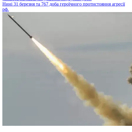
Нині 31 березня та 767 доба героїчного протистояння агресії
рф.