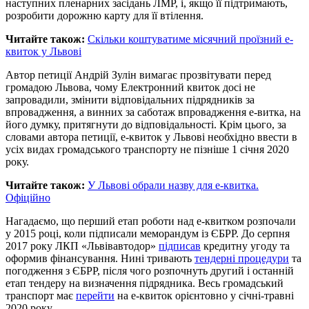
наступних пленарних засідань ЛМР, і, якщо її підтримають,
розробити дорожню карту для її втілення.
Читайте також:
Скільки коштуватиме місячний проїзний е-
квиток у Львові
Автор петиції Андрій Зулін вимагає прозвітувати перед
громадою Львова, чому Електронний квиток досі не
запровадили, змінити відповідальних підрядників за
впровадження, а винних за саботаж впровадження е-витка, на
його думку, притягнути до відповідальності. Крім цього, за
словами автора петиції, е-квиток у Львові необхідно ввести в
усіх видах громадського транспорту не пізніше 1 січня 2020
року.
Читайте також:
У Львові обрали назву для е-квитка.
Офіційно
Нагадаємо, що перший етап роботи над е-квитком розпочали
у 2015 році, коли підписали меморандум із ЄБРР. До серпня
2017 року ЛКП «Львівавтодор»
підписав
кредитну угоду та
оформив фінансування. Нині тривають
тендерні процедури
та
погодження з ЄБРР, після чого розпочнуть другий і останній
етап тендеру на визначення підрядника. Весь громадський
транспорт має
перейти
на е-квиток орієнтовно у січні-травні
2020 року.