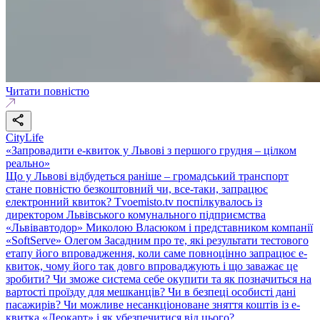
Читати повністю
CityLife
«Запровадити е-квиток у Львові з першого грудня – цілком
реально»
Що у Львові відбудеться раніше – громадський транспорт
стане повністю безкоштовний чи, все-таки, запрацює
електронний квиток? Tvoemisto.tv поспілкувалось із
директором Львівського комунального підприємства
«Львівавтодор» Миколою Власюком і представником компанії
«SoftServe» Олегом Засадним про те, які результати тестового
етапу його впровадження, коли саме повноцінно запрацює е-
квиток, чому його так довго впроваджують і що заважає це
зробити? Чи зможе система себе окупити та як позначиться на
вартості проїзду для мешканців? Чи в безпеці особисті дані
пасажирів? Чи можливе несанкціоноване зняття коштів із е-
квитка «Леокарт» і як убезпечитися від цього?