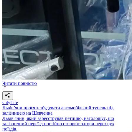
Читати повністю
CityLife
Львів’яни просять збудувати автомобільний тунель під
залізницею на Шевченка
Львів'янин, який зареєстрував петицію, наголошує, що
залізничний переїзд постійно створює затори через рух
поїздів.