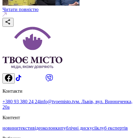
Читати повністю
Контакти
+380 93 380 24 24
info@tvoemisto.tv
м. Львів, вул. Винниченка,
20а
Контент
новини
тексти
відео
колонки
публічні дискусії
клуб експертів