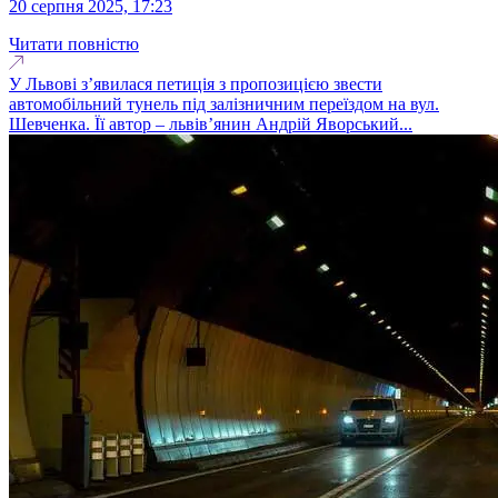
20 серпня 2025, 17:23
Читати повністю
У Львові з’явилася петиція з пропозицією звести
автомобільний тунель під залізничним переїздом на вул.
Шевченка. Її автор – львів’янин Андрій Яворський...