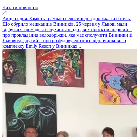
Читати повністю
Акцент дня: Замість трамваю велосипедна доріжка та готель.
Що обурило мешканців Винників. 25 червня у Львові мали
відбутися громадські слухання щодо двох проєктів: перший –
про прокладання велодоріжки, яка має сполучити Винники зі
Львовом, другий – про розбудову елітного відпочинкового
комплексу Emily Resort у Винниках...