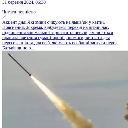
31 березня 2024, 06:30
Читати повністю
Акцент дня: Які зміни очікують на львів’ян у квітні.
Пояснення. Зокрема, відбудеться перехід на літній час,
підвищення мінімальної зарплати та пенсій, змінюються
правила ввезення гуманітарної допомоги, виплати для
переселенців та для осіб, які мають особливі заслуги перед
Батьківщиною...