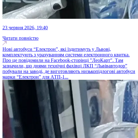
23 червня 2026, 19:40
Читати повністю
Нові автобуси “Електрон”, які їздитимуть у Львові,
комплектують з урахуванням системи електронного квитка.
Про це повідомили на Facebook-сторінці "ЛеоКарт". Там
зазначили, що днями технічні фахівці ЛКП “Львівавтодор”
побували на заводі, де виготовляють низькопідлогові автобуси
марки “Електрон” для АТП-1...