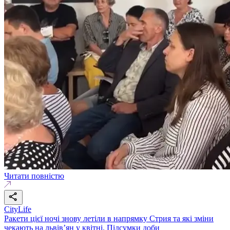
Читати повністю
CityLife
Ракети цієї ночі знову летіли в напрямку Стрия та які зміни
чекають на львів’ян у квітні. Підсумки доби