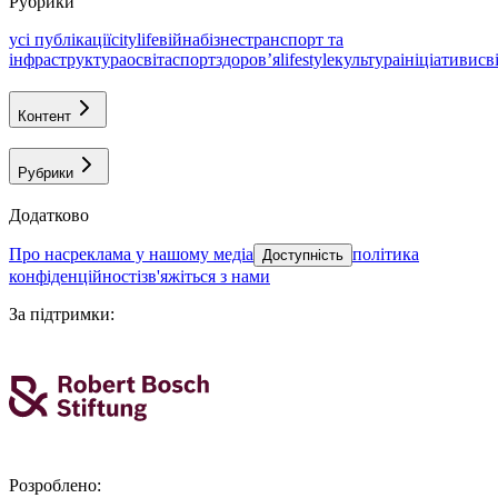
Рубрики
усі публікації
citylife
війна
бізнес
транспорт та
інфраструктура
освіта
спорт
здоровʼя
lifestyle
культура
ініціативи
св
Контент
Рубрики
Додатково
про нас
реклама у нашому медіа
політика
Доступність
конфіденційності
зв'яжіться з нами
За підтримки
:
Розроблено
: