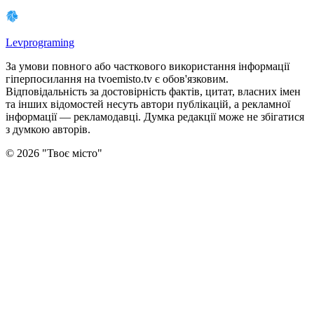
Levprograming
За умови повного або часткового використання iнформацiї
гіперпосилання на tvoemisto.tv є обов'язковим.
Відповідальність за достовірність фактів, цитат, власних імен
та інших відомостей несуть автори публікацій, а рекламної
інформації — рекламодавці. Думка редакцiї може не збiгатися
з думкою авторiв.
©
2026
"
Твоє місто
"