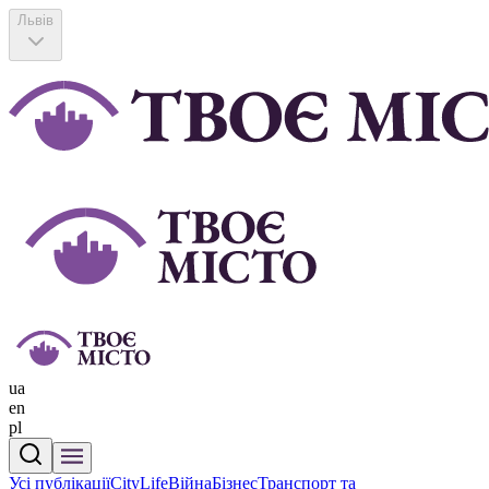
Львів
ua
en
pl
Усі публікації
CityLife
Війна
Бізнес
Транспорт та