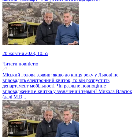
20 жовтня 2023, 10:55
Читати повністю
Міський голова заявив: якщо до кінця року у Львові не
впровадять електронний квиток, то він розпустить
департамент мобільності. Чи реальне повноцінне
впровадження е-квитка у зазначений термін? Микола Власюк
(далі М.В...