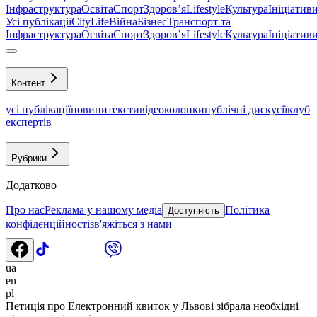
Інфраструктура
Освіта
Спорт
Здоровʼя
Lifestyle
Культура
Ініціатив
Усі публікації
CityLife
Війна
Бізнес
Транспорт та
Інфраструктура
Освіта
Спорт
Здоровʼя
Lifestyle
Культура
Ініціатив
Контент
усі публікації
новини
тексти
відео
колонки
публічні дискусії
клуб
експертів
Рубрики
Додатково
Про нас
Реклама у нашому медіа
Політика
Доступність
конфіденційності
зв'яжіться з нами
ua
en
pl
Петиція про Електронний квиток у Львові зібрала необхідні