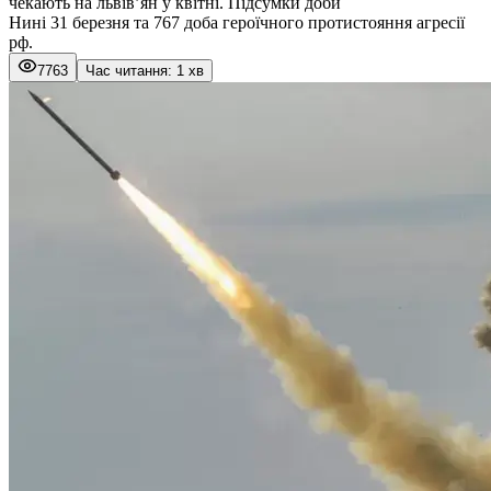
чекають на львів’ян у квітні. Підсумки доби
Нині 31 березня та 767 доба героїчного протистояння агресії
рф.
7763
Час читання: 1 хв