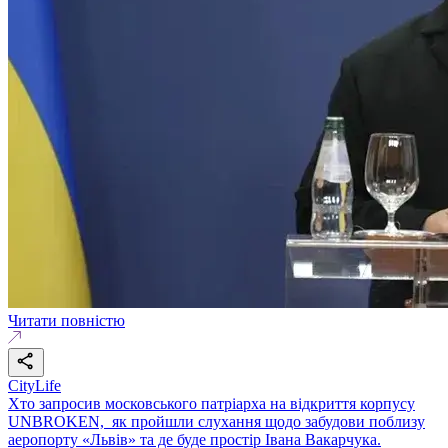
Читати повністю
CityLife
Хто запросив московського патріарха на відкриття корпусу
UNBROKEN, як пройшли слухання щодо забудови поблизу
аеропорту «Львів» та де буде простір Івана Вакарчука.