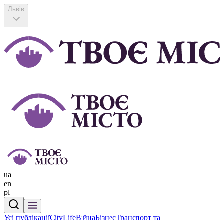
Львів
ua
en
pl
Усі публікації
CityLife
Війна
Бізнес
Транспорт та