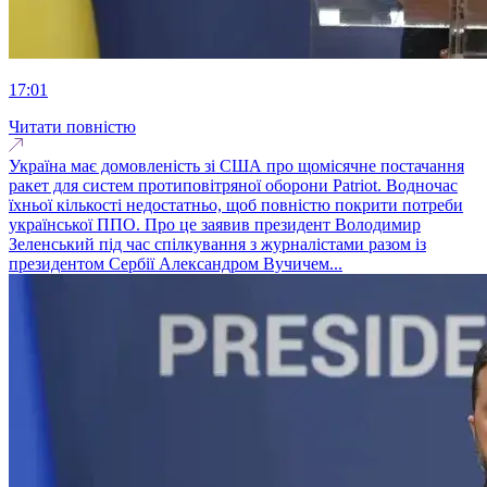
17:01
Читати повністю
Україна має домовленість зі США про щомісячне постачання
ракет для систем протиповітряної оборони Patriot. Водночас
їхньої кількості недостатньо, щоб повністю покрити потреби
української ППО. Про це заявив президент Володимир
Зеленський під час спілкування з журналістами разом із
президентом Сербії Александром Вучичем...