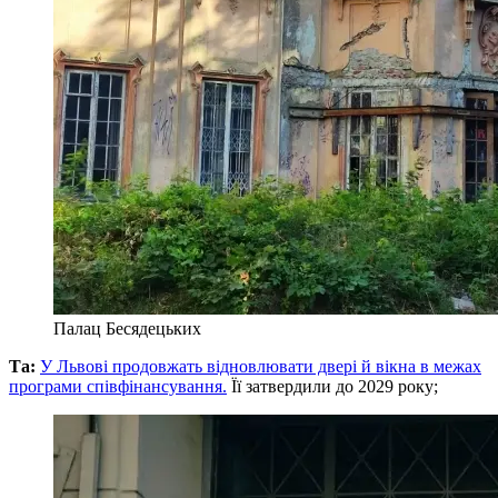
Палац Бесядецьких
Та:
У Львові продовжать відновлювати двері й вікна в межах
програми співфінансування.
Її затвердили до 2029 року;