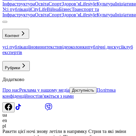
Інфраструктура
Освіта
Спорт
Здоровʼя
Lifestyle
Культура
Ініціатив
Усі публікації
CityLife
Війна
Бізнес
Транспорт та
Інфраструктура
Освіта
Спорт
Здоровʼя
Lifestyle
Культура
Ініціатив
Контент
усі публікації
новини
тексти
відео
колонки
публічні дискусії
клуб
експертів
Рубрики
Додатково
Про нас
Реклама у нашому медіа
Політика
Доступність
конфіденційності
зв'яжіться з нами
ua
en
pl
Ракети цієї ночі знову летіли в напрямку Стрия та які зміни