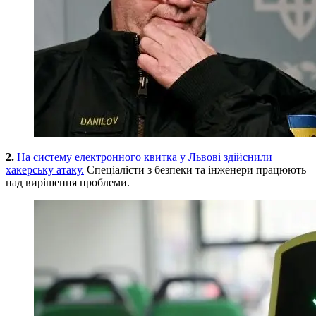
2.
На систему електронного квитка у Львові здійснили
хакерську атаку.
Спеціалісти з безпеки та інженери працюють
над вирішення проблеми.