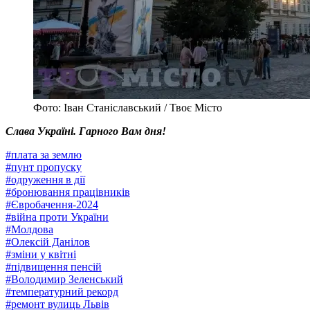
Фото: Іван Станіславський / Твоє Місто
Слава Україні. Гарного Вам дня!
#
плата за землю
#
пунт пропуску
#
одруження в дії
#
бронювання працівників
#
Євробачення-2024
#
війна проти України
#
Молдова
#
Олексій Данілов
#
зміни у квітні
#
підвищення пенсій
#
Володимир Зеленський
#
температурний рекорд
#
ремонт вулиць Львів