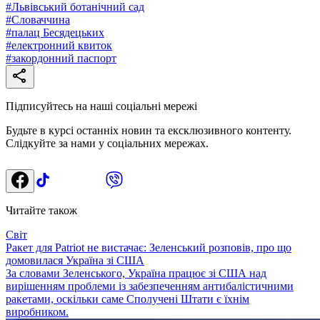
#
Львівський ботанічний сад
#
Словаччина
#
палац Бесядецьких
#
електронний квиток
#
закордонний паспорт
Підписуйтесь на наші соціальні мережі
Будьте в курсі останніх новин та ексклюзивного контенту.
Слідкуйте за нами у соціальних мережах.
Читайте також
Світ
Ракет для Patriot не вистачає: Зеленський розповів, про що
домовилася Україна зі США
За словами Зеленського, Україна працює зі США над
вирішенням проблеми із забезпеченням антибалістичними
ракетами, оскільки саме Сполучені Штати є їхнім
виробником.