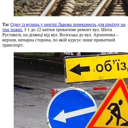
Та:
Одну із вулиць у центрі Львова перекриють для проїзду на
три тижні.
З 1 до 22 квітня триватиме ремонт вул. Шота
Руставелі, на ділянці від вул. Волоська до вул. Архипенка –
верхня, непарна сторона, по якій курсує лише приватний
транспорт;