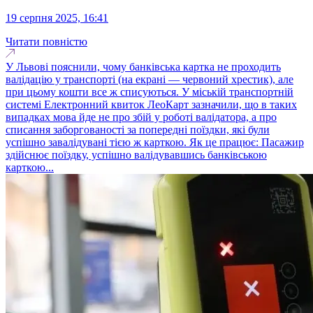
19 серпня 2025, 16:41
Читати повністю
У Львові пояснили, чому банківська картка не проходить
валідацію у транспорті (на екрані — червоний хрестик), але
при цьому кошти все ж списуються. У міській транспортній
системі Електронний квиток ЛеоКарт зазначили, що в таких
випадках мова йде не про збій у роботі валідатора, а про
списання заборгованості за попередні поїздки, які були
успішно завалідувані тією ж карткою. Як це працює: Пасажир
здійснює поїздку, успішно валідувавшись банківською
карткою...