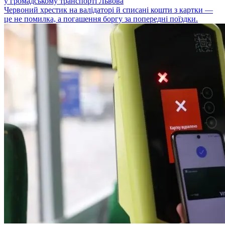
у громадському транспорті Львова
Червоний хрестик на валідаторі й списані кошти з картки —
це не помилка, а погашення боргу за попередні поїздки.