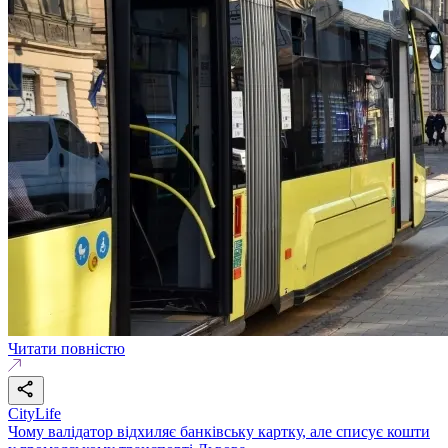
Читати повністю
CityLife
Чому валідатор відхиляє банківську картку, але списує кошти