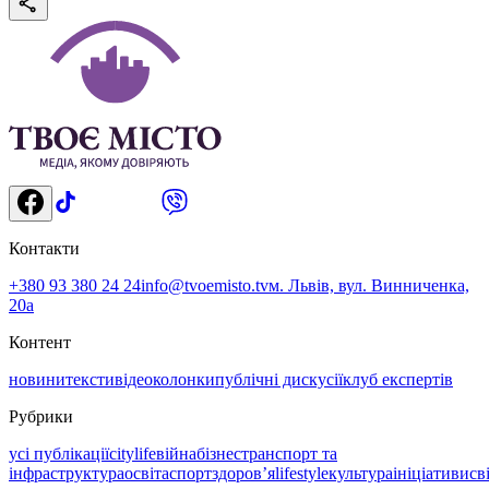
Контакти
+380 93 380 24 24
info@tvoemisto.tv
м. Львів, вул. Винниченка,
20а
Контент
новини
тексти
відео
колонки
публічні дискусії
клуб експертів
Рубрики
усі публікації
citylife
війна
бізнес
транспорт та
інфраструктура
освіта
спорт
здоровʼя
lifestyle
культура
ініціативи
св