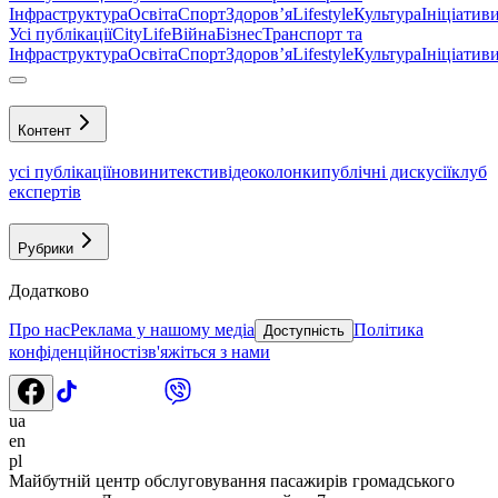
Інфраструктура
Освіта
Спорт
Здоровʼя
Lifestyle
Культура
Ініціатив
Усі публікації
CityLife
Війна
Бізнес
Транспорт та
Інфраструктура
Освіта
Спорт
Здоровʼя
Lifestyle
Культура
Ініціатив
Контент
усі публікації
новини
тексти
відео
колонки
публічні дискусії
клуб
експертів
Рубрики
Додатково
Про нас
Реклама у нашому медіа
Політика
Доступність
конфіденційності
зв'яжіться з нами
ua
en
pl
Майбутній центр обслуговування пасажирів громадського