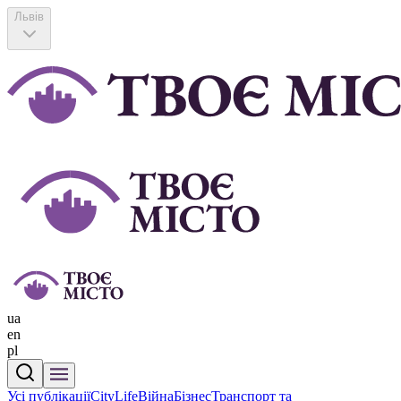
Львів
ua
en
pl
Усі публікації
CityLife
Війна
Бізнес
Транспорт та