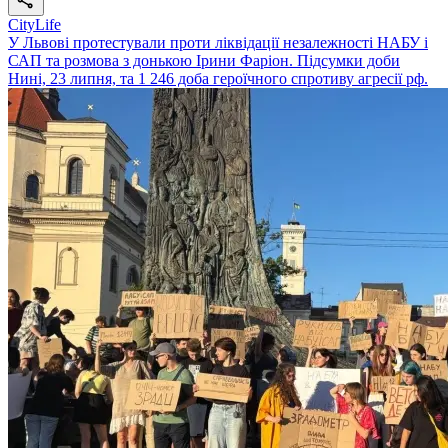
CityLife
У Львові протестували проти ліквідації незалежності НАБУ і
САП та розмова з донькою Ірини Фаріон. Підсумки доби
Нині, 23 липня, та 1 246 доба героїчного спротиву агресії рф.