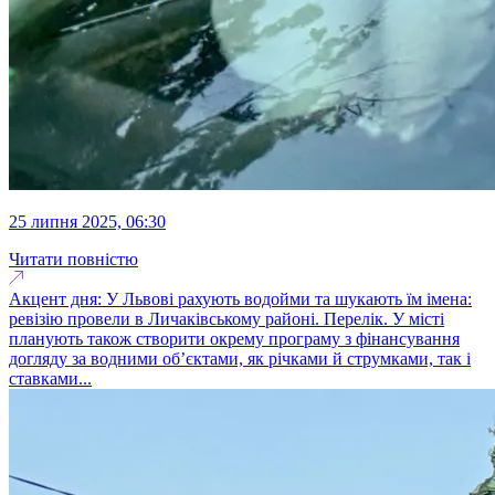
25 липня 2025, 06:30
Читати повністю
Акцент дня: У Львові рахують водойми та шукають їм імена:
ревізію провели в Личаківському районі. Перелік. У місті
планують також створити окрему програму з фінансування
догляду за водними об’єктами, як річками й струмками, так і
ставками...