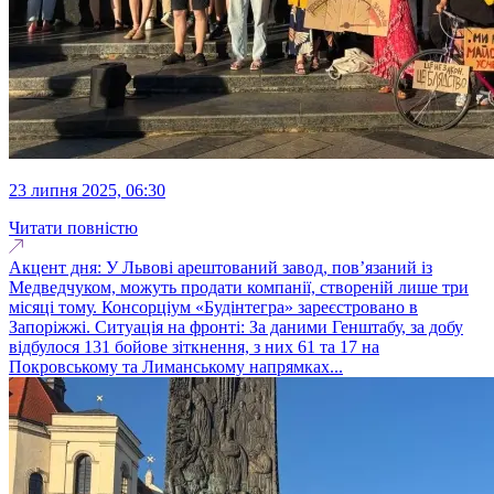
23 липня 2025, 06:30
Читати повністю
Акцент дня: У Львові арештований завод, пов’язаний із
Медведчуком, можуть продати компанії, створеній лише три
місяці тому. Консорціум «Будінтегра» зареєстровано в
Запоріжжі. Ситуація на фронті: За даними Генштабу, за добу
відбулося 131 бойове зіткнення, з них 61 та 17 на
Покровському та Лиманському напрямках...