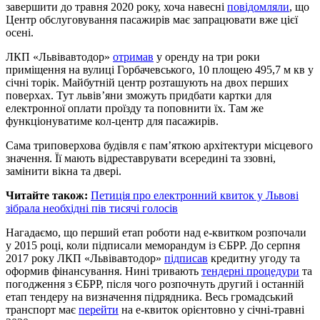
завершити до травня 2020 року, хоча навесні
повідомляли
, що
Центр обслуговування пасажирів має запрацювати вже цієї
осені.
ЛКП «Львівавтодор»
отримав
у оренду на три роки
приміщення на вулиці Горбачевського, 10 площею 495,7 м кв у
січні торік. Майбутній центр розташують на двох перших
поверхах. Тут львів’яни зможуть придбати картки для
електронної оплати проїзду та поповнити їх. Там же
функціонуватиме кол-центр для пасажирів.
Сама триповерхова будівля є пам’яткою архітектури місцевого
значення. Її мають відреставрувати всередині та ззовні,
замінити вікна та двері.
Читайте також:
Петиція про електронний квиток у Львові
зібрала необхідні пів тисячі голосів
Нагадаємо, що перший етап роботи над е-квитком розпочали
у 2015 році, коли підписали меморандум із ЄБРР. До серпня
2017 року ЛКП «Львівавтодор»
підписав
кредитну угоду та
оформив фінансування. Нині тривають
тендерні процедури
та
погодження з ЄБРР, після чого розпочнуть другий і останній
етап тендеру на визначення підрядника. Весь громадський
транспорт має
перейти
на е-квиток орієнтовно у січні-травні