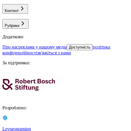
Контент
Рубрики
Додатково
про нас
реклама у нашому медіа
політика
Доступність
конфіденційності
зв'яжіться з нами
За підтримки
:
Розроблено
:
Levprograming