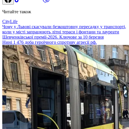
Читайте також
CityLife
Чому у Львові скасували безкоштовну пересадку у транспорті,
коли у місті запрацюють літні тераси і фонтани та лауреати
Шевченківської премії-2026. Ключове за 10 березня
Нині 1 476 доба героїчного спротиву агресії рф.