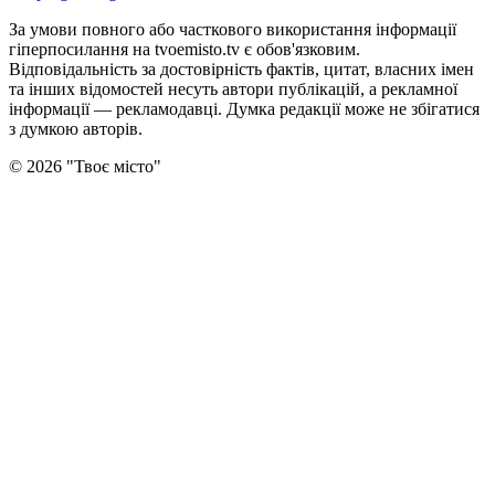
За умови повного або часткового використання iнформацiї
гіперпосилання на tvoemisto.tv є обов'язковим.
Відповідальність за достовірність фактів, цитат, власних імен
та інших відомостей несуть автори публікацій, а рекламної
інформації — рекламодавці. Думка редакцiї може не збiгатися
з думкою авторiв.
©
2026
"
Твоє місто
"