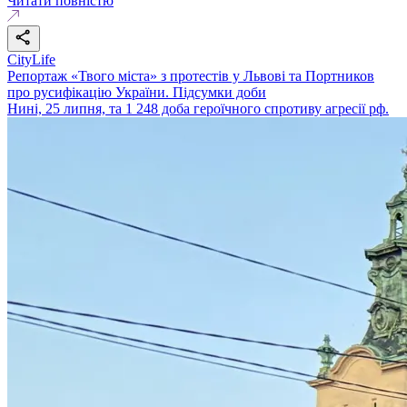
Читати повністю
CityLife
Репортаж «Твого міста» з протестів у Львові та Портников
про русифікацію України. Підсумки доби
Нині, 25 липня, та 1 248 доба героїчного спротиву агресії рф.