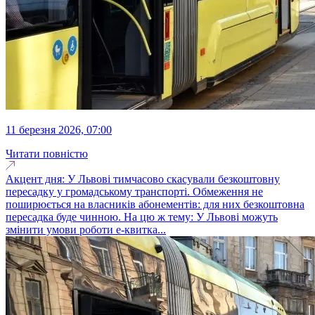
11 березня 2026, 07:00
Читати повністю
Акцент дня: У Львові тимчасово скасували безкоштовну
пересадку у громадському транспорті. Обмеження не
поширюється на власників абонементів: для них безкоштовна
пересадка буде чинною. На цю ж тему: У Львові можуть
змінити умови роботи е-квитка...