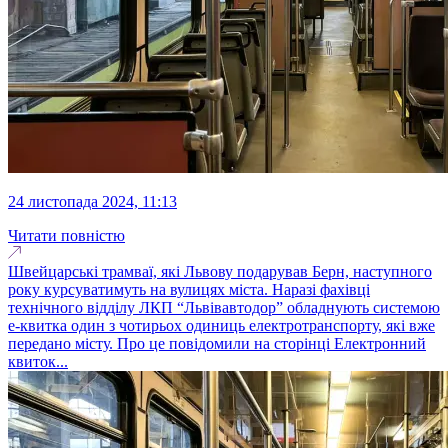
24 листопада 2024, 11:13
Читати повністю
Швейцарські трамваї, які Львову подарував Берн, наступного
року курсуватимуть на вулицях міста. Наразі фахівці
технічного відділу ЛКП “Львівавтодор” обладнують системою
е-квитка один з чотирьох одиниць електротранспорту, які вже
передано місту. Про це повідомили на сторінці Електронний
квиток...