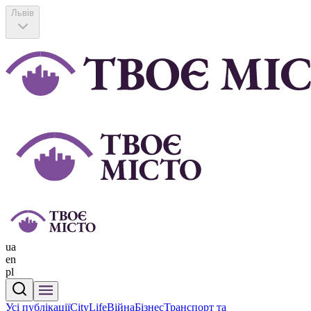
Львів
ua
en
pl
Усі публікації
CityLife
Війна
Бізнес
Транспорт та