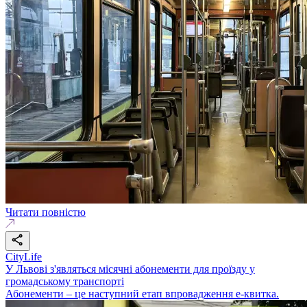
Читати повністю
CityLife
У Львові з'являться місячні абонементи для проїзду у
громадському транспорті
Абонементи – це наступний етап впровадження е-квитка.