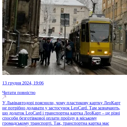
13 грудня 2024, 19:06
Читати повністю
У Львівавтодорі пояснили, чому пластикову картку ЛеоКарт
не потрібно додавати у застосунок LeoСard. Там зазначають,
що додаток LeoСard і транспортна картка ЛеоКарт – це різні
способи безготівкової оплати проїзду в міському
громадському транспорті. Так, транспортна картка має