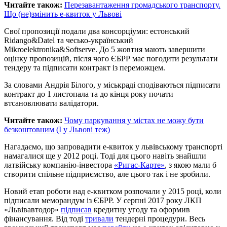
Читайте також:
Перезавантаження громадського транспорту.
Що (не)змінить е-квиток у Львові
Свої пропозиції подали два консорціуми: естонський
Ridango&Datel та чесько-український
Mikroelektronika&Softserve. До 5 жовтня мають завершити
оцінку пропозицій, після чого ЄБРР має погодити результати
тендеру та підписати контракт із переможцем.
За словами Андрія Білого, у міськраді сподіваються підписати
контракт до 1 листопала та до кінця року почати
втсановлювати валідатори.
Читайте також:
Чому паркування у містах не можу бути
безкоштовним (І у Львові теж)
Нагадаємо, що запровадити е-квиток у львівському транспорті
намагалися ще у 2012 році. Тоді для цього навіть знайшли
латвійську компанію-інвестора
«Ригас-Карте»
, з якою мали б
створити спільне підприємство, але цього так і не зробили.
Новий етап роботи над е-квитком розпочали у 2015 році, коли
підписали меморандум із ЄБРР. У серпні 2017 року ЛКП
«Львівавтодор»
підписав
кредитну угоду та оформив
фінансування. Від тоді
тривали
тендерні процедури. Весь