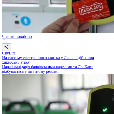
Читати повністю
CityLife
На систему електронного квитка у Львові здійснили
хакерську атаку
Наразі валідація банківськими картками та ЛеоКарт
відбувається у штатному режимі.