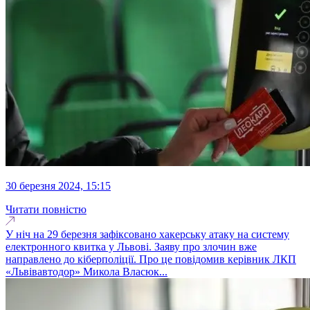
30 березня 2024, 15:15
Читати повністю
У ніч на 29 березня зафіксовано хакерську атаку на систему
електронного квитка у Львові. Заяву про злочин вже
направлено до кіберполіції. Про це повідомив керівник ЛКП
«Львівавтодор» Микола Власюк...