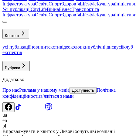
Інфраструктура
Освіта
Спорт
Здоровʼя
Lifestyle
Культура
Ініціатив
Усі публікації
CityLife
Війна
Бізнес
Транспорт та
Інфраструктура
Освіта
Спорт
Здоровʼя
Lifestyle
Культура
Ініціатив
Контент
усі публікації
новини
тексти
відео
колонки
публічні дискусії
клуб
експертів
Рубрики
Додатково
Про нас
Реклама у нашому медіа
Політика
Доступність
конфіденційності
зв'яжіться з нами
ua
en
pl
Впроваджувати е-квиток у Львові хочуть дві компанії