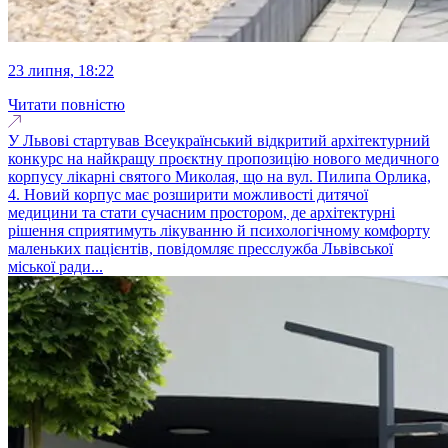
23 липня, 18:22
Читати повністю
У Львові стартував Всеукраїнський відкритий архітектурний
конкурс на найкращу проєктну пропозицію нового медичного
корпусу лікарні святого Миколая, що на вул. Пилипа Орлика,
4. Новий корпус має розширити можливості дитячої
медицини та стати сучасним простором, де архітектурні
рішення сприятимуть лікуванню й психологічному комфорту
маленьких пацієнтів, повідомляє пресслужба Львівської
міської ради...