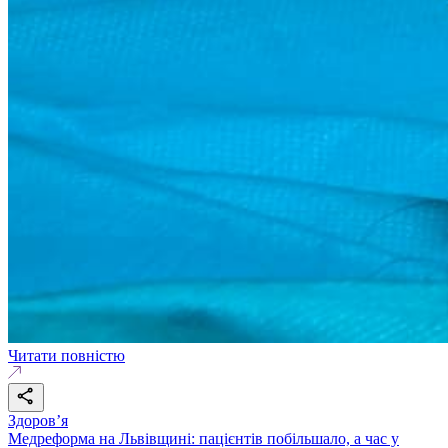
Читати повністю
Здоровʼя
Медреформа на Львівщині: пацієнтів побільшало, а час у