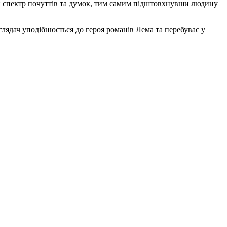
й спектр почуттів та думок, тим самим підштовхнувши людину
глядач уподібнюється до героя романів Лема та перебуває у