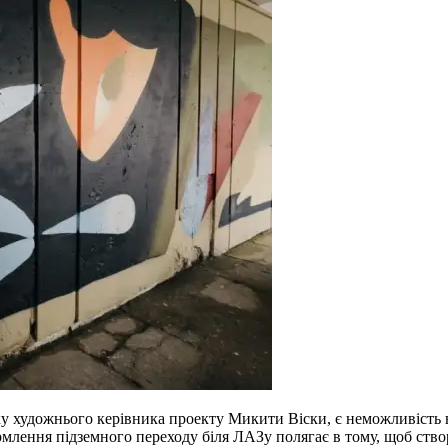
у художнього керівника проекту Микити Віски, є неможливість 
ормлення підземного переходу біля ЛАЗу полягає в тому, щоб ств