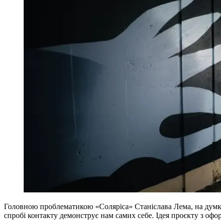
Головною проблематикою «Соляріса» Станіслава Лема, на думк
спробі контакту демонструє нам самих себе. Ідея проєкту з оф