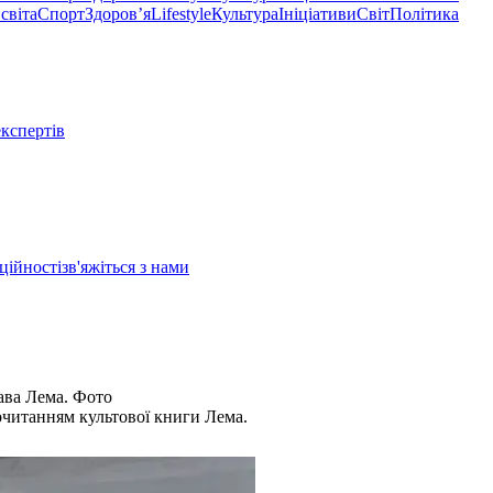
світа
Спорт
Здоровʼя
Lifestyle
Культура
Ініціативи
Світ
Політика
експертів
ційності
зв'яжіться з нами
ава Лема. Фото
очитанням культової книги Лема.