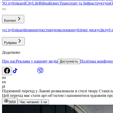
Усі публікації
CityLife
Війна
Бізнес
Транспорт та Інфраструктура
О
Контент
усі публікації
новини
тексти
відео
колонки
публічні дискусії
клуб 
Рубрики
Додатково
Про нас
Реклама у нашому медіа
Політика конфіден
Доступність
ua
en
pl
Підземний перехід у Львові розмалювали в стилі твору Станісл
Цей перехід має стати арт-об‘єктом і наповнитися художнім пр
2659
Час читання: 1 хв