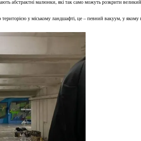
ають абстрактні малюнки, які так само можуть розкрити велики
 територією у міському ландшафті, це – певний вакуум, у якому 