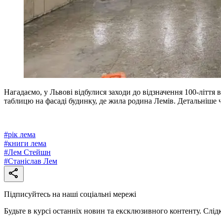
Нагадаємо, у Львові відбулися заходи до відзначення 100-ліття
таблицю на фасаді будинку, де жила родина Лемів. Детальніше 
#
рік лема
#
книги лема
#
Лем Стейшн
#
Станіслав Лем
Підписуйтесь на наші соціальні мережі
Будьте в курсі останніх новин та ексклюзивного контенту. Слід