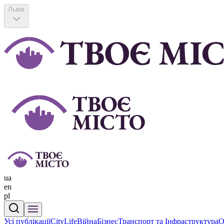
Львів
ua
en
pl
Усі публікації
CityLife
Війна
Бізнес
Транспорт та Інфраструктура
О