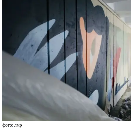
фото: лмр