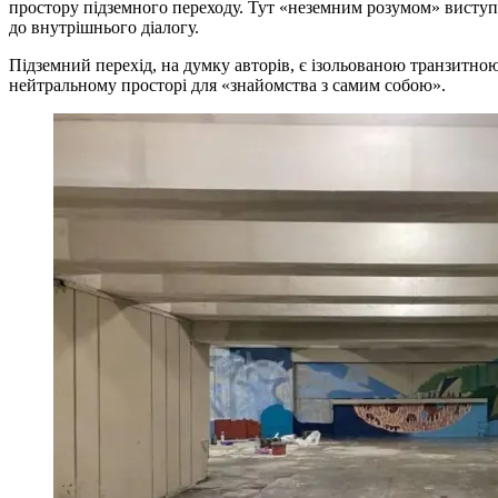
простору підземного переходу. Тут «неземним розумом» виступ
до внутрішнього діалогу.
Підземний перехід, на думку авторів, є ізольованою транзитною
нейтральному просторі для «знайомства з самим собою».