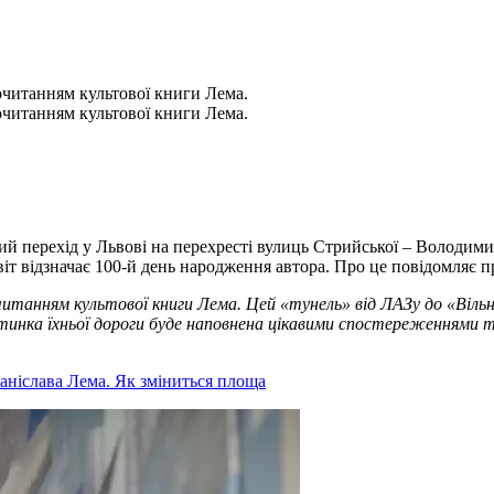
очитанням культової книги Лема.
очитанням культової книги Лема.
ий перехід у Львові на перехресті вулиць Стрийської – Володими
іт відзначає 100-й день народження автора. Про це повідомляє 
танням культової книги Лема. Цей «тунель» від ЛАЗу до «Вільно
стинка їхньої дороги буде наповнена цікавими спостереженнями т
аніслава Лема. Як зміниться площа