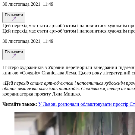
30 листопада 2021, 11:49
Поширити
Цей перехід має стати арт-об‘єктом і наповнитися художнім пр
Цей перехід має стати арт-об‘єктом і наповнитися художнім пр
30 листопада 2021, 11:49
Поширити
П’ятеро художників з України перетворили занедбаний підземн
книгою «Соляріс» Станіслава Лема. Цього року літературний св
«Цей перехід стане арт-об‘єктом і наповниться художнім прочи
обирає величезна кількість пішоходів. Сподіваюся, тепер ця ча
координаторка проекту Ляна Мицько.
Читайте також:
У Львові розпочали облаштовувати простір Ст