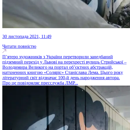
30 листопада 2021, 11:49
Читати повністю
П’ятеро художників з України перетворили занедбаний
підземний перехід у Львові на перехресті вулиць Стрийської –
Володимира Великого на портал об’єктних абстракцій,
натхненних книгою «Соляріс» Станіслава Лема. Цього року
літературний світ відзначає 100-й день народження автора.
Про це повідомляє пресслужба ЛМР...