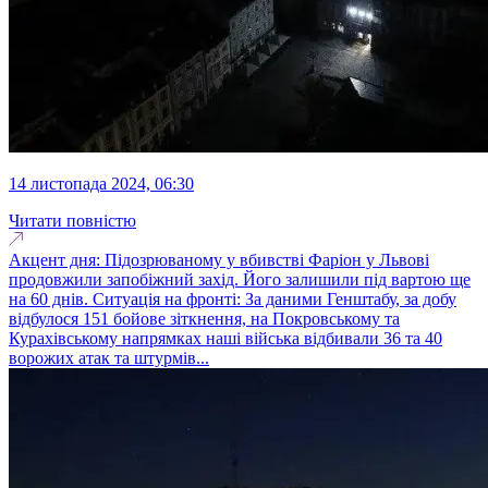
14 листопада 2024, 06:30
Читати повністю
Акцент дня: Підозрюваному у вбивстві Фаріон у Львові
продовжили запобіжний захід. Його залишили під вартою ще
на 60 днів. Ситуація на фронті: За даними Генштабу, за добу
відбулося 151 бойове зіткнення, на Покровському та
Курахівському напрямках наші війська відбивали 36 та 40
ворожих атак та штурмів...