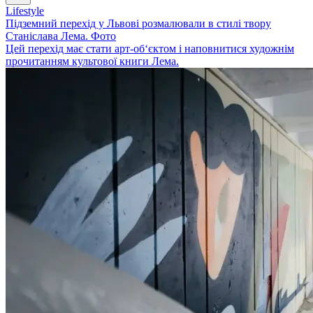
Lifestyle
Підземний перехід у Львові розмалювали в стилі твору
Станіслава Лема. Фото
Цей перехід має стати арт-об‘єктом і наповнитися художнім
прочитанням культової книги Лема.