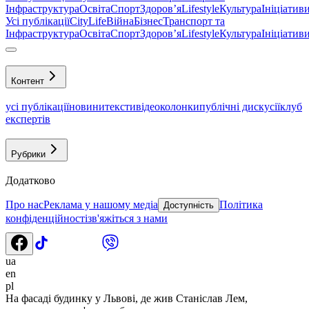
Інфраструктура
Освіта
Спорт
Здоровʼя
Lifestyle
Культура
Ініціатив
Усі публікації
CityLife
Війна
Бізнес
Транспорт та
Інфраструктура
Освіта
Спорт
Здоровʼя
Lifestyle
Культура
Ініціатив
Контент
усі публікації
новини
тексти
відео
колонки
публічні дискусії
клуб
експертів
Рубрики
Додатково
Про нас
Реклама у нашому медіа
Політика
Доступність
конфіденційності
зв'яжіться з нами
ua
en
pl
На фасаді будинку у Львові, де жив Станіслав Лем,