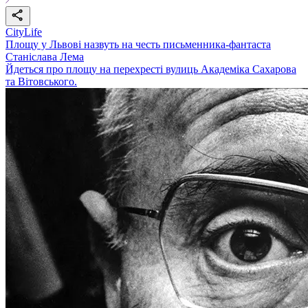
CityLife
Площу у Львові назвуть на честь письменника-фантаста
Станіслава Лема
Йдеться про площу на перехресті вулиць Академіка Сахарова
та Вітовського.