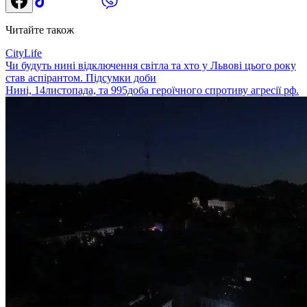
Читайте також
CityLife
Чи будуть нині відключення світла та хто у Львові цього року
став аспірантом. Підсумки доби
Нині, 14листопада, та 995доба героїчного спротиву агресії рф.