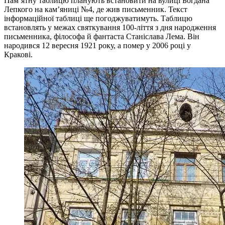
Пам’ятну таблицю планують встановити на вулиці Богдана
Лепкого на кам’яниці №4, де жив письменник. Текст
інформаційної таблиці ще погоджуватимуть. Таблицю
встановлять у межах святкування 100-ліття з дня народження
письменника, філософа й фантаста Станіслава Лема. Він
народився 12 вересня 1921 року, а помер у 2006 році у
Кракові.