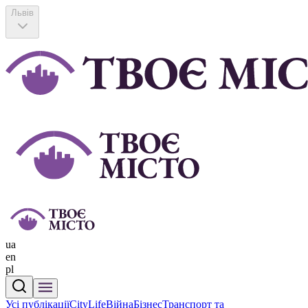
Львів
ua
en
pl
Усі публікації
CityLife
Війна
Бізнес
Транспорт та