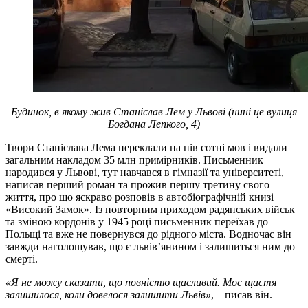
Будинок, в якому жив Станіслав Лем у Львові (нині це вулиця
Богдана Лепкого, 4)
Твори Станіслава Лема переклали на пів сотні мов і видали
загальним накладом 35 млн примірників. Письменник
народився у Львові, тут навчався в гімназії та університеті,
написав перший роман та прожив першу третину свого
життя, про що яскраво розповів в автобіографічній книзі
«Високий Замок». Із повторним приходом радянських військ
та зміною кордонів у 1945 році письменник переїхав до
Польщі та вже не повернувся до рідного міста. Водночас він
завжди наголошував, що є львів’янином і залишиться ним до
смерті.
«Я не можу сказати, що повністю щасливий. Моє щастя
залишилося, коли довелося залишити Львів»
, – писав він.