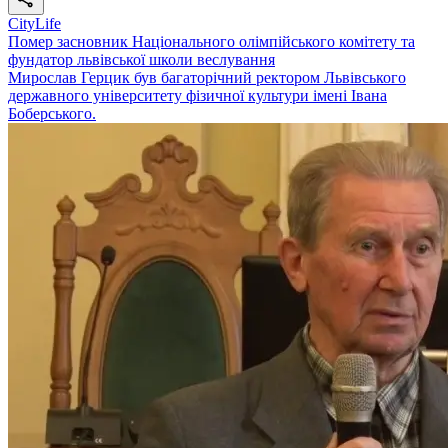
CityLife
Помер засновник Національного олімпійського комітету та
фундатор львівської школи веслування
Мирослав Герцик був багаторічний ректором Львівського
державного університету фізичної культури імені Івана
Боберського.