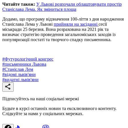
Читайте також:
У Львові розпочали облаштовувати простір
Станіслава Лема. Як зміниться площа
Додамо, що програму відзначення 100-ліття з дня народження
Станіслава Лема у Львові
прийняли на засіданні
сесії
міськради 25 березня. Вона розрахована на 2021 рік та
визначає стратегію проведення загальноміських заходів із
популяризації постаті та творчого спадку письменника.
#
Футурологічний конгрес
#
письменники Львова
#
Станіслав Лем
#
відомі львів'яни
#
видатні львів'яни
Підписуйтесь на наші соціальні мережі
Будьте в курсі останніх новин та ексклюзивного контенту.
Слідкуйте за нами у соціальних мережах.