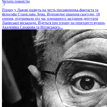
Читати повністю
Площу у Львові назвуть на честь письменника-фантаста та
філософа Станіслава Лема. Відповідне рішення сьогодні, 18
серпня, підтримали під час пленарного засідання депутати
Львівської міськради. Йдеться про площу на перехресті вулиць
Академіка Сахарова та Вітовського...