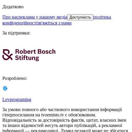
Додатково
про нас
реклама у нашому медіа
політика
Доступність
конфіденційності
зв'яжіться з нами
За підтримки
:
Розроблено
:
Levprograming
За умови повного або часткового використання iнформацiї
гіперпосилання на tvoemisto.tv є обов'язковим.
Відповідальність за достовірність фактів, цитат, власних імен
та інших відомостей несуть автори публікацій, а рекламної
інформації — рекламодавці. Думка редакцiї може не збiгатися