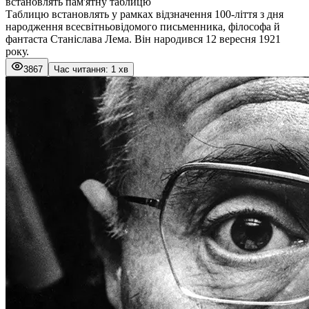
встановлять пам'ятну таблицю
Таблицю встановлять у рамках відзначення 100-ліття з дня
народження всесвітньовідомого письменника, філософа й
фантаста Станіслава Лема. Він народився 12 вересня 1921
року.
3867
Час читання: 1 хв