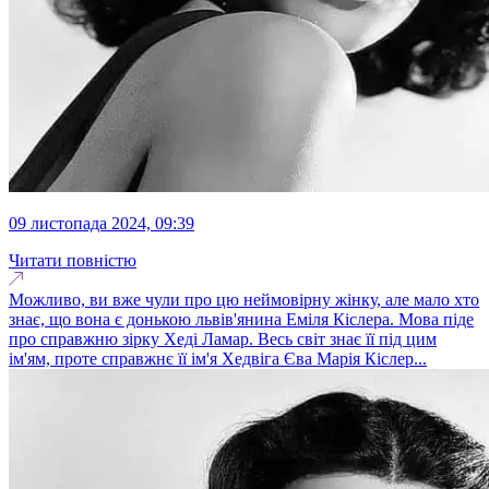
09 листопада 2024, 09:39
Читати повністю
Можливо, ви вже чули про цю неймовірну жінку, але мало хто
знає, що вона є донькою львів'янина Еміля Кіслера. Мова піде
про справжню зірку Хеді Ламар. Весь світ знає її під цим
ім'ям, проте справжнє її ім'я Хедвіга Єва Марія Кіслер...