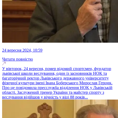
24 вересня 2024, 10:59
Читати повністю
У вівторок, 24 вересня, помер відомий спортсмен, фундатор
львівської школи веслування, один із засновників НОК та
багаторічний ректор Львівського державного університету
фізичної культури імені Івана Боберського Мирослав Герцик.
Про це повідомила пресслужба відділення НОК у Львівській
області. Заслужений тренер України та майстер спорту з
веслування відійшов у вічність у віці 88 років...