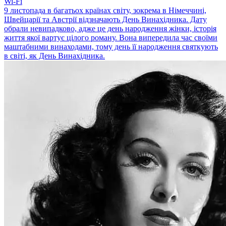
Wi-Fi
9 листопада в багатьох країнах світу, зокрема в Німеччині,
Швейцарії та Австрії відзначають День Винахідника. Дату
обрали невипадково, адже це день народження жінки, історія
життя якої вартує цілого роману. Вона випередила час своїми
маштабними винаходами, тому день її народження святкують
в світі, як День Винахідника.