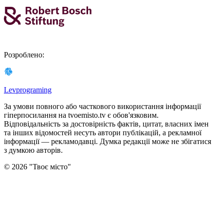
Розроблено
:
Levprograming
За умови повного або часткового використання iнформацiї
гіперпосилання на tvoemisto.tv є обов'язковим.
Відповідальність за достовірність фактів, цитат, власних імен
та інших відомостей несуть автори публікацій, а рекламної
інформації — рекламодавці. Думка редакцiї може не збiгатися
з думкою авторiв.
©
2026
"
Твоє місто
"