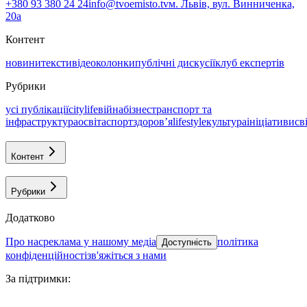
+380 93 380 24 24
info@tvoemisto.tv
м. Львів, вул. Винниченка,
20а
Контент
новини
тексти
відео
колонки
публічні дискусії
клуб експертів
Рубрики
усі публікації
citylife
війна
бізнес
транспорт та
інфраструктура
освіта
спорт
здоровʼя
lifestyle
культура
ініціативи
св
Контент
Рубрики
Додатково
про нас
реклама у нашому медіа
політика
Доступність
конфіденційності
зв'яжіться з нами
За підтримки
: