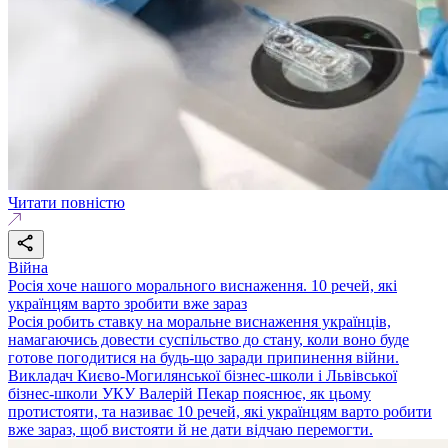
Читати повністю
Війна
Росія хоче нашого морального виснаження. 10 речей, які
українцям варто зробити вже зараз
Росія робить ставку на моральне виснаження українців,
намагаючись довести суспільство до стану, коли воно буде
готове погодитися на будь-що заради припинення війни.
Викладач Києво-Могилянської бізнес-школи і Львівської
бізнес-школи УКУ Валерій Пекар пояснює, як цьому
протистояти, та називає 10 речей, які українцям варто робити
вже зараз, щоб вистояти й не дати відчаю перемогти.