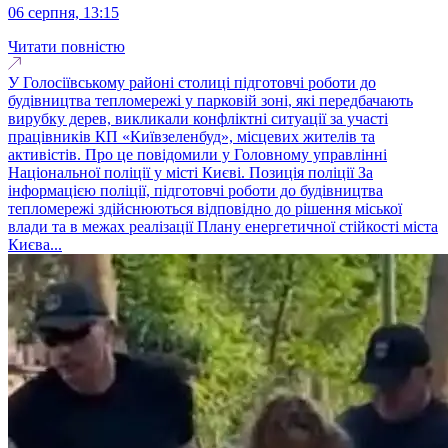
06 серпня, 13:15
Читати повністю
У Голосіївському районі столиці підготовчі роботи до
будівництва тепломережі у парковій зоні, які передбачають
вирубку дерев, викликали конфліктні ситуації за участі
працівників КП «Київзеленбуд», місцевих жителів та
активістів. Про це повідомили у Головному управлінні
Національної поліції у місті Києві. Позиція поліції За
інформацією поліції, підготовчі роботи до будівництва
тепломережі здійснюються відповідно до рішення міської
влади та в межах реалізації Плану енергетичної стійкості міста
Києва...