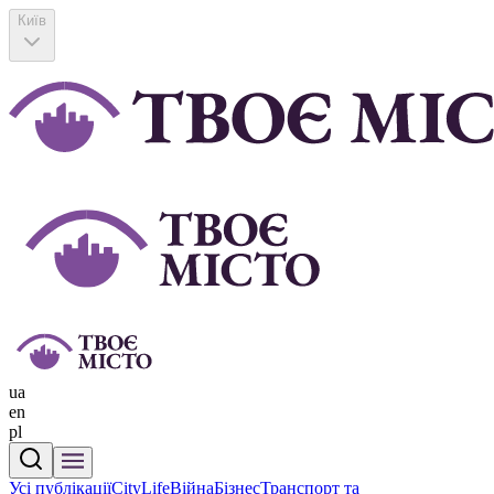
Київ
ua
en
pl
Усі публікації
CityLife
Війна
Бізнес
Транспорт та