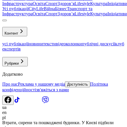
Інфраструктура
Освіта
Спорт
Здоровʼя
Lifestyle
Культура
Ініціатив
Усі публікації
CityLife
Війна
Бізнес
Транспорт та
Інфраструктура
Освіта
Спорт
Здоровʼя
Lifestyle
Культура
Ініціатив
Контент
усі публікації
новини
тексти
відео
колонки
публічні дискусії
клуб
експертів
Рубрики
Додатково
Про нас
Реклама у нашому медіа
Політика
Доступність
конфіденційності
зв'яжіться з нами
ua
en
pl
Втрати, сирени та пошкоджені будинки. У Києві підбили