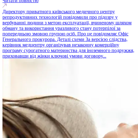
Читати повністю
Директору приватного київського медичного центру
репродуктивних технологій повідомили про підозру у
вербуванні людини з метою експлуатації, вчиненому шляхом
обману та використання уразливого стану потерпілої за
попередньою змовою групою осіб. Про це повідомляє Офіс
Генерального прокурора. Деталі схеми За версією слідства,
керівник медцентру організував незаконну комерційну
програму сурогатного материнства для іноземного подружжя,
приховавши від жінки ключові умови договору...