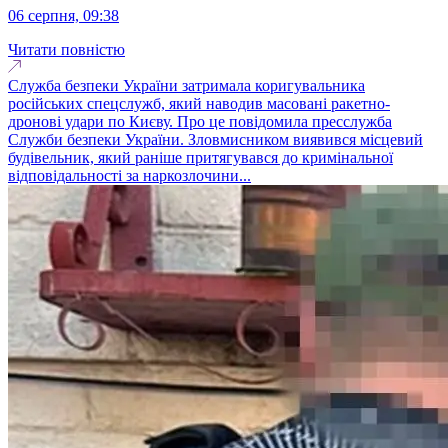
06 серпня, 09:38
Читати повністю
Служба безпеки України затримала коригувальника
російських спецслужб, який наводив масовані ракетно-
дронові удари по Києву. Про це повідомила пресслужба
Служби безпеки України. Зловмисником виявився місцевий
будівельник, який раніше притягувався до кримінальної
відповідальності за наркозлочини...