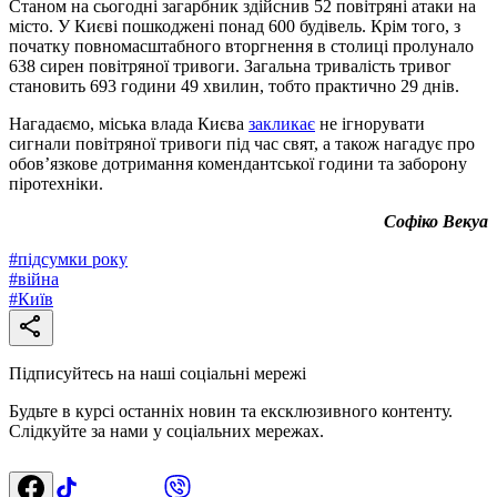
Станом на сьогодні загарбник здійснив 52 повітряні атаки на
місто. У Києві пошкоджені понад 600 будівель. Крім того, з
початку повномасштабного вторгнення в столиці пролунало
638 сирен повітряної тривоги. Загальна тривалість тривог
становить 693 години 49 хвилин, тобто практично 29 днів.
Нагадаємо, міська влада Києва
закликає
не ігнорувати
сигнали повітряної тривоги під час свят, а також нагадує про
обов’язкове дотримання комендантської години та заборону
піротехніки.
Софіко Векуа
#
підсумки року
#
війна
#
Київ
Підписуйтесь на наші соціальні мережі
Будьте в курсі останніх новин та ексклюзивного контенту.
Слідкуйте за нами у соціальних мережах.