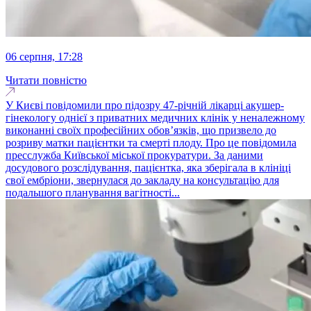
06 серпня, 17:28
Читати повністю
У Києві повідомили про підозру 47-річній лікарці акушер-
гінекологу однієї з приватних медичних клінік у неналежному
виконанні своїх професійних обов’язків, що призвело до
розриву матки пацієнтки та смерті плоду. Про це повідомила
пресслужба Київської міської прокуратури. За даними
досудового розслідування, пацієнтка, яка зберігала в клініці
свої ембріони, звернулася до закладу на консультацію для
подальшого планування вагітності...