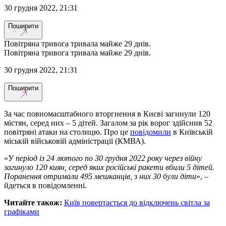
30 грудня 2022, 21:31
Поширити
Повітряна тривога тривала майже 29 днів.
Повітряна тривога тривала майже 29 днів.
30 грудня 2022, 21:31
Поширити
За час повномасштабного вторгнення в Києві загинули 120
містян, серед них – 5 дітей. Загалом за рік ворог здійснив 52
повітряні атаки на столицю. Про це
повідомили
в Київській
міській військовій адміністрації (КМВА).
«У
період із 24 лютого по 30 грудня 2022 року через війну
загинуло 120 киян, серед яких російські ракети вбили 5 дітей.
Поранення отримали 495 мешканців, з них 30 були діти
», –
йдеться в повідомленні.
Читайте також:
Київ повертається до відключень світла за
графіками