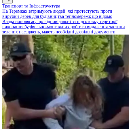
Транспорт та Інфраструктура
На Теремках затримують людей, які протестують проти
вирубки дерев для будівництва тепломережі: що відомо
Влада наполягає, що відповідальні за підготовку території,
виконання будівельно-монтажних робіт та видалення частини
зелених насаджень, мають необхідні дозвільні документи