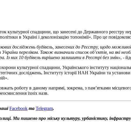
к культурної спадщини, що занесені до Державного реєстру нер
політики в Україні і деколонізацію топонімії». Про це повідомл
вих досліджень будівель, занесених до Реєстру, щодо можливої зм
країни переліком. Також визначили список об’єктів, на які необ
ра. Із них 10 будівель вирішено залишити в Реєстрі без змін»
, - й
хорони культурної спадщини, Українського інституту національн
атегічних досліджень, Інституту історії НАН України та установ
рій».
жать роботу в даному напрямі, зокрема, з пам’ятками місцевого 
реосмислення їхніх назв.
наші
Facebook
та
Telegram
.
толиці. Ми пишемо про міську культуру, урбаністику, інфрастр