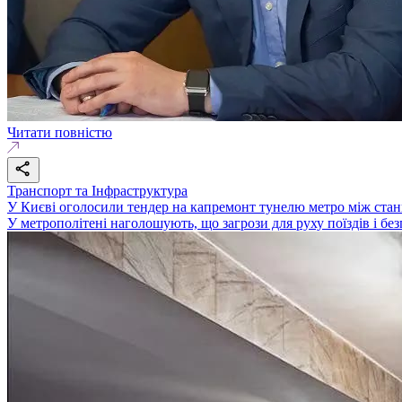
Читати повністю
Транспорт та Інфраструктура
У Києві оголосили тендер на капремонт тунелю метро між стан
У метрополітені наголошують, що загрози для руху поїздів і бе