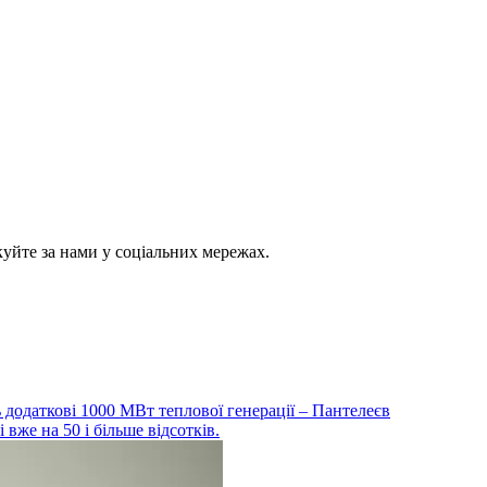
куйте за нами у соціальних мережах.
ть додаткові 1000 МВт теплової генерації – Пантелеєв
 вже на 50 і більше відсотків.