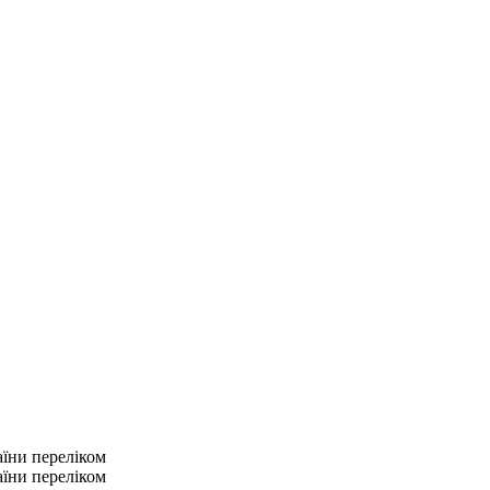
аїни переліком
аїни переліком