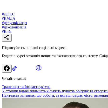
#
ДОКС
#
КМДА
#
дерусифікація
#
деколонізація
#
Київ
Підписуйтесь на наші соціальні мережі
Будьте в курсі останніх новин та ексклюзивного контенту. Слід
Читайте також
Транспорт та Інфраструктура
У столиці вдвічі збільшать кількість пунктів обігріву та створя
Пантелєєв запевняє, що роботи, за які відповідає місто, виконані