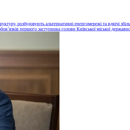
ктуру, розбудовують альтернативні енергомережі та вдвічі збіль
бовʼязків першого заступника голови Київської міської державно