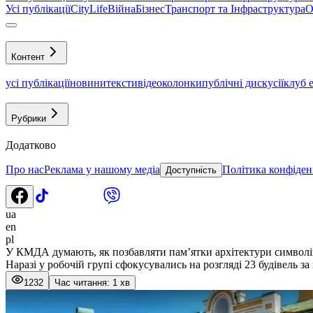
Усі публікації
CityLife
Війна
Бізнес
Транспорт та Інфраструктура
О
Контент
усі публікації
новини
тексти
відео
колонки
публічні дискусії
клуб 
Рубрики
Додатково
Про нас
Реклама у нашому медіа
Політика конфіден
Доступність
ua
en
pl
У КМДА думають, як позбавляти пам’ятки архітектури символів
Наразі у робочій групі сфокусувались на розгляді 23 будівель 
1232
Час читання: 1 хв