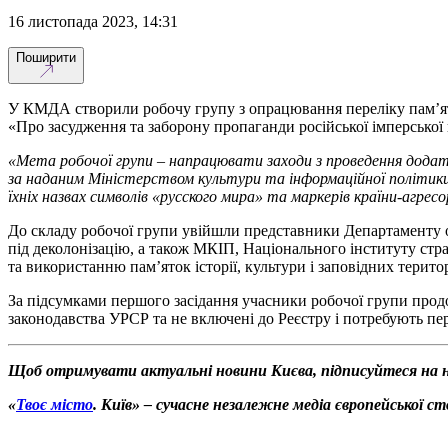
16 листопада 2023, 14:31
Поширити
У КМДА створили робочу групу з опрацювання переліку пам’ято
«Про засудження та заборону пропаганди російської імперської 
«Мета робочої групи – напрацювати заходи з проведення додатко
за наданим Міністерством культури та інформаційної політики У
їхніх назвах символів «русского мира» та маркерів країни-агресо
До складу робочої групи увійшли представники Департаменту о
під деколонізацію, а також МКІП, Національного інституту стр
та використанню пам’яток історії, культури і заповідних терито
За підсумками першого засідання учасники робочої групи продов
законодавства УРСР та не включені до Реєстру і потребують пе
Щоб отримувати актуальні новини Києва, підписуйтеся на 
«
Твоє місто
. Київ» – сучасне незалежне медіа європейської с