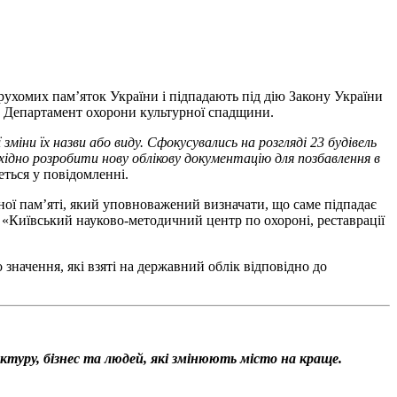
ухомих пам’яток України і підпадають під дію Закону України
яє Департамент охорони культурної спадщини.
іни їх назви або виду. Сфокусувались на розгляді 23 будівель
хідно розробити нову облікову документацію для позбавлення в
деться у повідомленні.
ої пам’яті, який уповноважений визначати, що саме підпадає
и «Київський науково-методичний центр по охороні, реставрації
значення, які взяті на державний облік відповідно до
уктуру, бізнес та людей, які змінюють місто на краще.