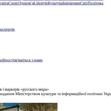
світа
Спорт
Здоровʼя
Lifestyle
Культура
Ініціативи
Світ
Політика
експертів
ційності
зв'яжіться з нами
 і маркерів «русского мира»
за наданим Міністерством культури та інформаційної політики Укр