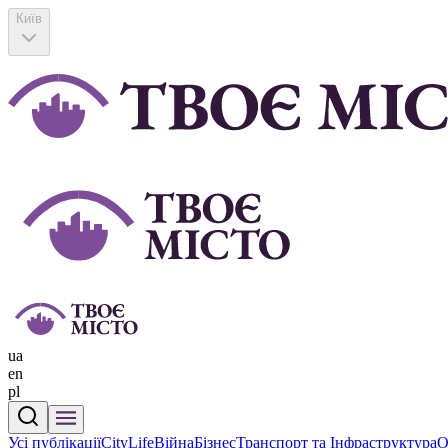
Київ
ua
en
pl
Усі публікації
CityLife
Війна
Бізнес
Транспорт та Інфраструктура
О