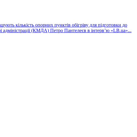
шують кількість опорних пунктів обігріву для підготовки до
ї адміністрації (КМДА) Петро Пантелеєв в інтервʼю «LB.ua»...