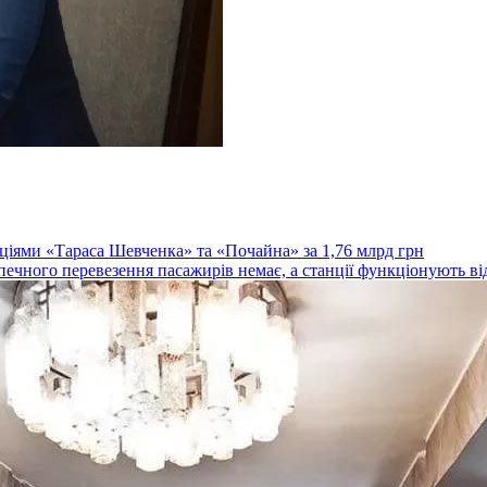
ціями «Тараса Шевченка» та «Почайна» за 1,76 млрд грн
зпечного перевезення пасажирів немає, а станції функціонують ві