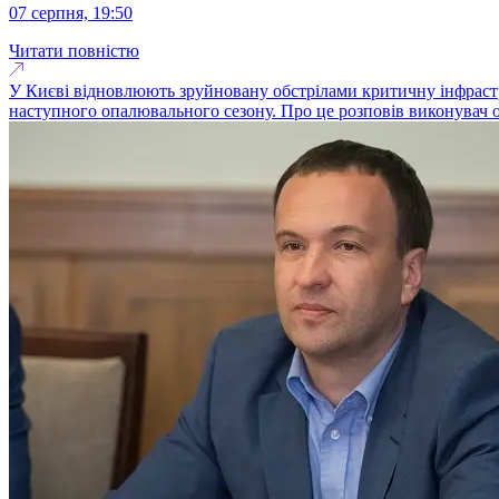
07 серпня, 19:50
Читати повністю
У Києві відновлюють зруйновану обстрілами критичну інфрастру
наступного опалювального сезону. Про це розповів виконувач о