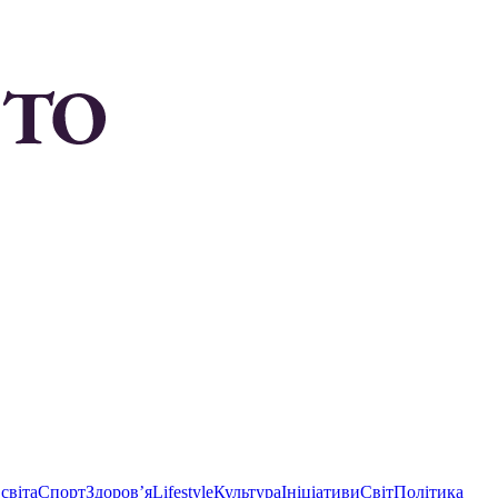
світа
Спорт
Здоровʼя
Lifestyle
Культура
Ініціативи
Світ
Політика