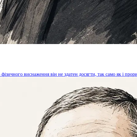
зичного виснаження він не здатен досягти, так само як і прорив