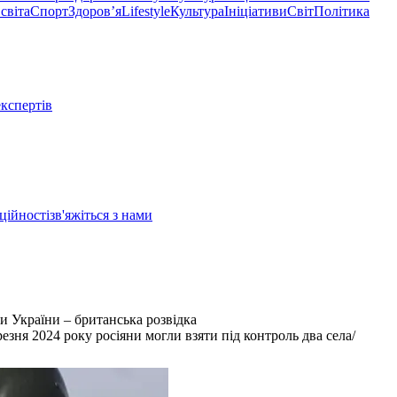
світа
Спорт
Здоровʼя
Lifestyle
Культура
Ініціативи
Світ
Політика
експертів
ційності
зв'яжіться з нами
и України – британська розвідка
зня 2024 року росіяни могли взяти під контроль два села/