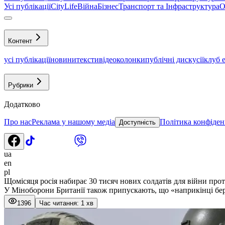
Усі публікації
CityLife
Війна
Бізнес
Транспорт та Інфраструктура
О
Контент
усі публікації
новини
тексти
відео
колонки
публічні дискусії
клуб 
Рубрики
Додатково
Про нас
Реклама у нашому медіа
Політика конфіден
Доступність
ua
en
pl
Щомісяця росія набирає 30 тисяч нових солдатів для війни прот
У Міноборони Британії також припускають, що «наприкінці бере
1396
Час читання: 1 хв