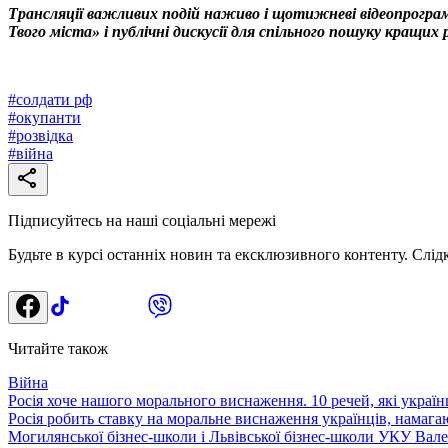
Трансляції важливих подій наживо і щотижневі відеопрограм
Твого міста» і публічні дискусії для спільного пошуку кращи
#
солдати рф
#
окупанти
#
розвідка
#
війна
Підписуйтесь на наші соціальні мережі
Будьте в курсі останніх новин та ексклюзивного контенту. Слід
Читайте також
Війна
Росія хоче нашого морального виснаження. 10 речей, які україн
Росія робить ставку на моральне виснаження українців, намага
Могилянської бізнес-школи і Львівської бізнес-школи УКУ Валер