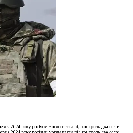
зня 2024 року росіяни могли взяти під контроль два села/
зня 2024 року росіяни могли взяти під контроль два села/