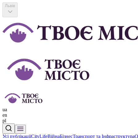
Львів
ua
en
pl
Усі публікації
CityLife
Війна
Бізнес
Транспорт та Інфраструктура
О