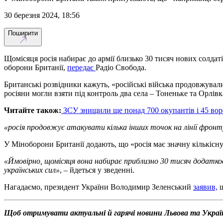
30 березня 2024, 18:56
Поширити
Щомісяця росія набирає до армії близько 30 тисяч нових солдат
оборони Британії,
передає
Радіо Свобода.
Британські розвідники кажуть, «російські війська продовжувал
росіяни могли взяти під контроль два села – Тоненьке та Орлівк
Читайте також:
ЗСУ знищили ще понад 700 окупантів і 45 вор
«росія продовжує атакувати кілька інших точок на лінії фронт
У Міноборони Британії додають, що «росія має значну кількісну 
«Ймовірно, щомісяця вона набирає приблизно 30 тисяч додатк
українських сил»
, – йдеться у зведенні.
Нагадаємо, президент України Володимир Зеленський
заявив,
щ
Щоб отримувати актуальні й гарячі новини Львова та Украї