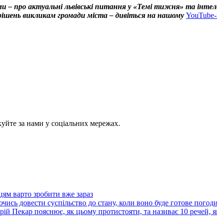
и – про актуальні львівські питання у «Темі тижня» та інтел
х рішень викликам громади міста – дивіться на нашому
YouTube-
куйте за нами у соціальних мережах.
цям варто зробити вже зараз
ючись довести суспільство до стану, коли воно буде готове пого
ій Пекар пояснює, як цьому протистояти, та називає 10 речей, я