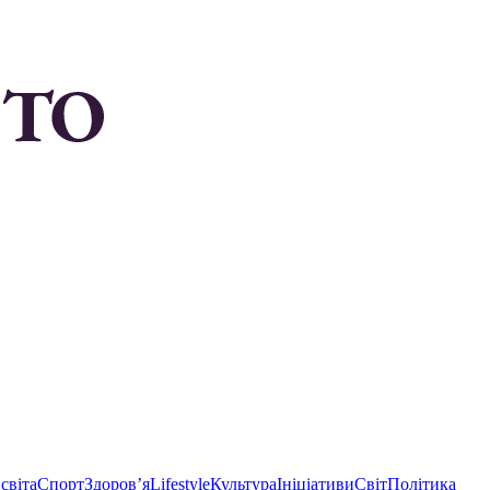
світа
Спорт
Здоровʼя
Lifestyle
Культура
Ініціативи
Світ
Політика