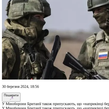
30 березня 2024, 18:56
Поширити
У Міноборони Британії також припускають, що «наприкінці бере
У Міноборони Британії також припускають, що «наприкінці бере