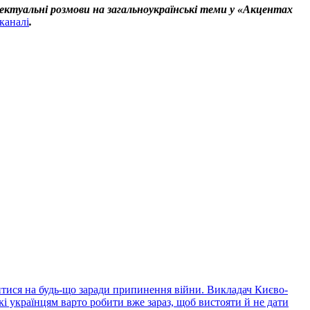
ектуальні розмови на загальноукраїнські теми у «Акцентах
каналі
.
дитися на будь-що заради припинення війни. Викладач Києво-
кі українцям варто робити вже зараз, щоб вистояти й не дати