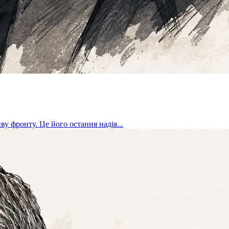
у фронту. Це його остання надія...