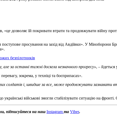
ів, «це дозволяє їй покривати втрати та продовжувати війну про
и поступове просування на захід від Авдіївки». У Міноборони Бр
а».
ожих безпілотників
у, але за останні тижні досягла незначного прогресу»
, – йдеться у
перевагу, зокрема, у техніці та боєприпасах».
ових солдатів і, швидше за все, може продовжувати зазнавати
о українські військові змогли стабілізувати ситуацію на фронті.
ни, підписуйтеся на наш
Instagram
та
Viber
.