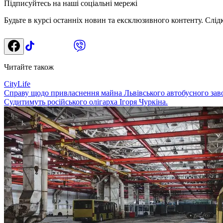
Підписуйтесь на наші соціальні мережі
Будьте в курсі останніх новин та ексклюзивного контенту. Слід
Читайте також
CityLife
Справу щодо привласнення майна Львівського автобусного заво
Судитимуть російського олігарха Ігоря Чуркіна.