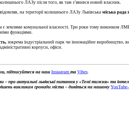
 колишнього ЛАЗу після того, як там з’явився новий власник.
відомляв, на території колишнього ЛАЗу Львівська
міська рада 
ом є землями комунальної власності. Три роки тому виконком ЛМ
тніми функціями.
ть,
зокрема індустріальний парк чи інноваційне виробництво, ви
 адміністративні корпуси, офіси.
ни, підписуйтеся на наш
Instagram
та
Viber
.
и – про актуальні львівські питання у «Темі тижня» та інтел
х рішень викликам громади міста – дивіться на нашому
YouTube-