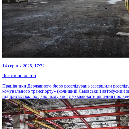
14 серпня 2025, 17:32
Читати повністю
Працівники Державного бюро розслідувань завершили розслідува
комунального транспорту» (колишній Львівський автобусний за
підприємства, що дало йому змогу ухвалювати рішення про від