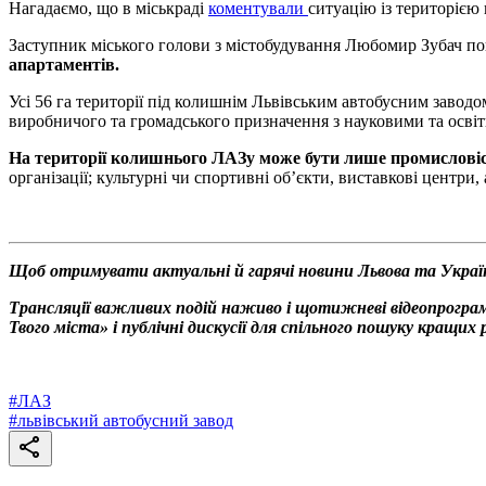
Нагадаємо, що в міськраді
коментували
ситуацію із територією
Заступник міського голови з містобудування Любомир Зубач по
апартаментів.
Усі 56 га території під колишнім Львівським автобусним завод
виробничого та громадського призначення з науковими та осві
На території колишнього ЛАЗу може бути лише промисловіс
організації; культурні чи спортивні об’єкти, виставкові центри,
Щоб отримувати актуальні й гарячі новини Львова та Украї
Трансляції важливих подій наживо і щотижневі відеопрограм
Твого міста» і публічні дискусії для спільного пошуку кращи
#
ЛАЗ
#
львівський автобусний завод