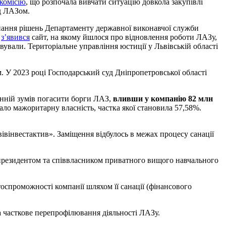
комісію
, що розпочала вивчати ситуацію довкола закупівлі
д ЛАЗом.
конання рішень Департаменту державної виконавчої служби
у
з’явився
сайт, на якому йшлося про відновлення роботи ЛАЗу,
ували. Територіальне управління юстиції у Львівській області
. У 2023 році Господарський суд Дніпропетровської області
анній зумів погасити борги ЛАЗ,
вливши у компанію 82 млн
ало мажоритарну власність, частка якої становила 57,58%.
івінвестактив». Заміщення відбулось в межах процесу санації
 президентом та співвласником приватного вищого навчального
спроможності компанії шляхом її санації (фінансового
а часткове перепрофілювання діяльності ЛАЗу.