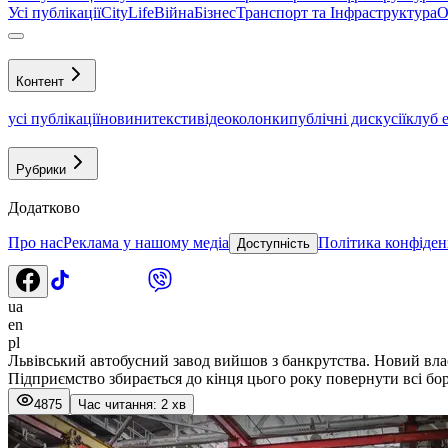
Усі публікації
CityLife
Війна
Бізнес
Транспорт та Інфраструктура
О
Контент
усі публікації
новини
тексти
відео
колонки
публічні дискусії
клуб 
Рубрики
Додатково
Про нас
Реклама у нашому медіа
Політика конфіден
Доступність
ua
en
pl
Львівський автобусний завод вийшов з банкрутства. Новий вла
Підприємство збирається до кінця цього року повернути всі бо
4875
Час читання: 2 хв