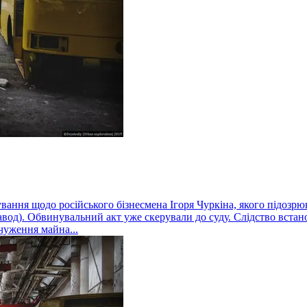
ння щодо російського бізнесмена Ігоря Чуркіна, якого підозрюю
вод). Обвинувальний акт уже скерували до суду. Слідство встан
чуження майна...