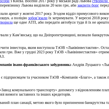
 особи
з Києва. Восени 2017 року у міській раді Львова
створили 
перевізнику Львова виділили 20 млн грн, аби
закрити борг
пере
аклали арешт у жовтні 2017 року. Згодом відділ примусового ви
озшук. а поліцію
зобов’язали
їх затримувати. У вересні 2018 рок
творила
ще одне АТП, аби передати автобуси туди й їх не арештов
рували у Кам’янську, що на Дніпропетровщині, визнали банкрутом
лучити інвестора, яким виступила ТзОВ «Львівінвестактив». Ост
8 млн грн. Вже у грудні 2023 року ТзОВ «Львівінвестактив» отрим
АЗ.
компанія івано-франківського забудовник
а Андрія Луцького «Льв
, є підприємцем та учасником ТзОВ «Компанія «Благо», а також
«Завод комунального транспорту» допомогу з відновленням плато
язі вимоги заставних та інших кредиторів.
ваний план санації, метою якого було припинення банкрутства т