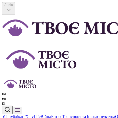
Львів
ua
en
pl
Усі публікації
CityLife
Війна
Бізнес
Транспорт та Інфраструктура
О