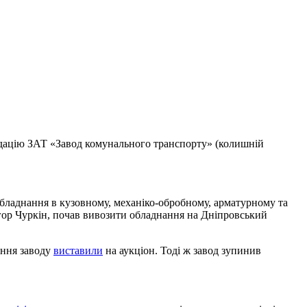
відацію ЗАТ «Завод комунального транспорту» (колишній
обладнання в кузовному, механіко-обробному, арматурному та
 Ігор Чуркін, почав вивозити обладнання на Дніпровський
ення заводу
виставили
на аукціон. Тоді ж завод зупинив