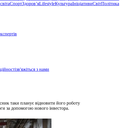
світа
Спорт
Здоровʼя
Lifestyle
Культура
Ініціативи
Світ
Політика
експертів
ційності
зв'яжіться з нами
сник таки планує відновити його роботу
рги за допомогою нового інвестора.