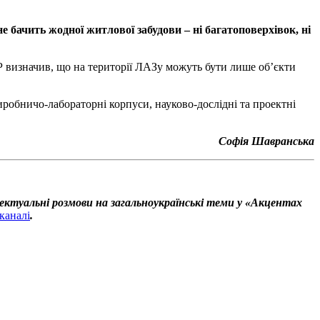
не бачить жодної житлової забудови – ні багатоповерхівок, ні
Р визначив, що на території ЛАЗу можуть бути лише об’єкти
робничо-лабораторні корпуси, науково-дослідні та проектні
Софія Шавранська
ектуальні розмови на загальноукраїнські теми у «Акцентах
каналі
.