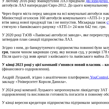
У лютому 2016 року збанкрутілий ЛАЗ придбали
дві юридичні
автобусів ЛАЗ напередодні Євро-2012. До цього комунальному 
Через борги міста перед заводом на всі комунальні автобуси н
Мініюстиції оголосив 160 автобусів комунального «АТП-1» у р
втім завод нової продукції так і не випустив. Міськрада також
с
стягнуло з банківського рахунку «АТП-1» 24 млн 642 тис. грн.
У 2020 році ТзОВ «Львівські автобусні заводи», яке перереєст
затвердив план санації підприємства ЛАЗ.
Згідно з ним, до банкрутуючого підприємства повинні були за
грн
, таким чином закривши суму, яку визнав суд, у розмірі 17
Після цього суд зняв арешт з київського та львівського майна Л
У кінці 2023 році у цієї компанії з’явився новий власник – 
(фінансового оздоровлення).
Андрій Луцький, згідно з аналітичною платформою
YouControl
закладу «Університет Короля Данила».
У 2024 році компанії Луцького запропонували ліквідатору ЗАТ 
оздоровлення) та висловили готовність погасити в повному обс
У кінці вересня кредитори підприємства підтримали запропоно