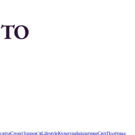
світа
Спорт
Здоровʼя
Lifestyle
Культура
Ініціативи
Світ
Політика