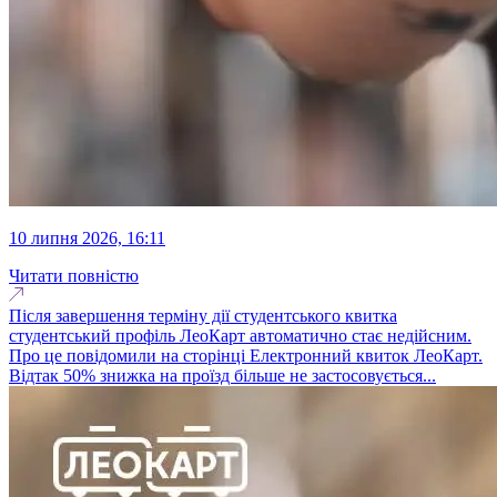
10 липня 2026, 16:11
Читати повністю
Після завершення терміну дії студентського квитка
студентський профіль ЛеоКарт автоматично стає недійсним.
Про це повідомили на сторінці Електронний квиток ЛеоКарт.
Відтак 50% знижка на проїзд більше не застосовується...