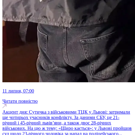
11 липня, 07:00
Читати повністю
Акцент дня: Сутичка з військовими ТЦК у Львові: затримали
ще чотирьох учасників конфлікту. За даними СБУ, це 21-
річний і 45-річний львів’яни, а також двоє 28-річних
військових. На цю ж тему: «Щиро кається»: у Львові пройшов
суд щодо 23-річного чоловіка за напад на поліцейського...