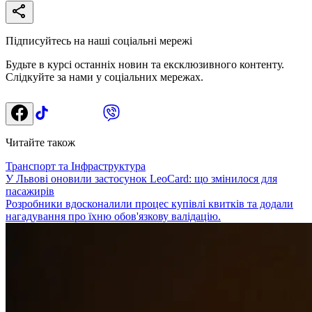
Підписуйтесь на наші соціальні мережі
Будьте в курсі останніх новин та ексклюзивного контенту.
Слідкуйте за нами у соціальних мережах.
Читайте також
Транспорт та Інфраструктура
У Львові оновили застосунок LeoCard: що змінилося для
пасажирів
Розробники вдосконалили процес купівлі квитків та додали
нагадування про їхню обов'язкову валідацію.