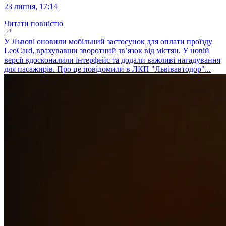
23 липня, 17:14
Читати повністю
У Львові оновили мобільний застосунок для оплати проїзду
LeoCard, врахувавши зворотний зв’язок від містян. У новій
версії вдосконалили інтерфейс та додали важливі нагадування
для пасажирів. Про це повідомили в ЛКП "Львівавтодор"...