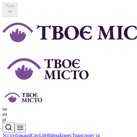
Львів
ua
en
pl
Усі публікації
CityLife
Війна
Бізнес
Транспорт та