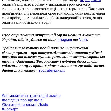
оплату/валідацію проїзду у пасажирів громадського
транспорту за допомогою спеціальних терміналів. Важливо
пред’являти для перевірки саме той носій, яким реєстрували
свій проїзд через валідатор, або ж паперовий квиток, якщо
оплачували готівкою у водія.
Щоб отримувати актуальні й гарячі новини Львова та
України, підписуйтеся на наш
Instagram
та
Viber
.
Трансляції важливих подій наживо і щотижневі
відеопрограми – про актуальні львівські питання у «Темі
тижня» та інтелектуальні розмови на загальноукраїнські
теми у «Акцентах Твого міста» і публічні дискусії для
спільного пошуку кращих рішень викликам громади міста –
дивіться на нашому
YouTube-каналі
.
#
як заплатити в транспорті львова
#
валідація проїзду львів
#
безготівкова оплата Львів
#
Леокарт