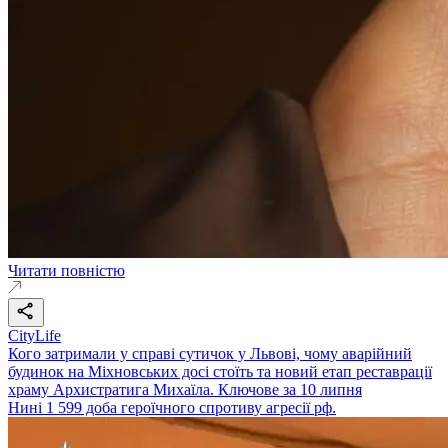
Читати повністю
CityLife
Кого затримали у справі сутичок у Львові, чому аварійний
будинок на Міхновських досі стоїть та новий етап реставрації
храму Архистратига Михаїла. Ключове за 10 липня
Нині 1 599 доба героїчного спротиву агресії рф.