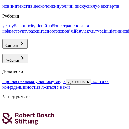
новини
тексти
відео
колонки
публічні дискусії
клуб експертів
Рубрики
усі публікації
citylife
війна
бізнес
транспорт та
інфраструктура
освіта
спорт
здоровʼя
lifestyle
культура
ініціативи
св
Контент
Рубрики
Додатково
про нас
реклама у нашому медіа
політика
Доступність
конфіденційності
зв'яжіться з нами
За підтримки
: