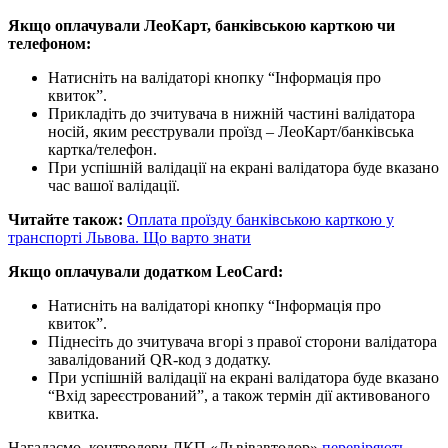
Якщо оплачували ЛеоКарт, банківською карткою чи
телефоном:
Натисніть на валідаторі кнопку “Інформація про
квиток”.
Прикладіть до зчитувача в нижній частині валідатора
носій, яким реєстрували проїзд – ЛеоКарт/банківська
картка/телефон.
При успішній валідації на екрані валідатора буде вказано
час вашої валідації.
Читайте також:
Оплата проїзду банківською карткою у
транспорті Львова. Що варто знати
Якщо оплачували додатком LeoCard:
Натисніть на валідаторі кнопку “Інформація про
квиток”.
Піднесіть до зчитувача вгорі з правої сторони валідатора
завалідований QR-код з додатку.
При успішній валідації на екрані валідатора буде вказано
“Вхід зареєстрований”, а також термін дії активованого
квитка.
Нагадаємо, контролери ЛКП «Львівавтодор»
перевіряють