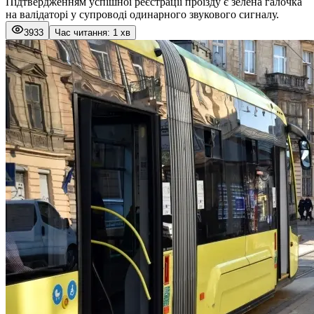
Підтвердженням успішної реєстрації проїзду є зелена галочка
на валідаторі у супроводі одинарного звукового сигналу.
3933
Час читання: 1 хв