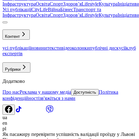
Інфраструктура
Освіта
Спорт
Здоровʼя
Lifestyle
Культура
Ініціатив
Усі публікації
CityLife
Війна
Бізнес
Транспорт та
Інфраструктура
Освіта
Спорт
Здоровʼя
Lifestyle
Культура
Ініціатив
Контент
усі публікації
новини
тексти
відео
колонки
публічні дискусії
клуб
експертів
Рубрики
Додатково
Про нас
Реклама у нашому медіа
Політика
Доступність
конфіденційності
зв'яжіться з нами
ua
en
pl
Як пасажиру перевірити успішність валідації проїзду у Львові