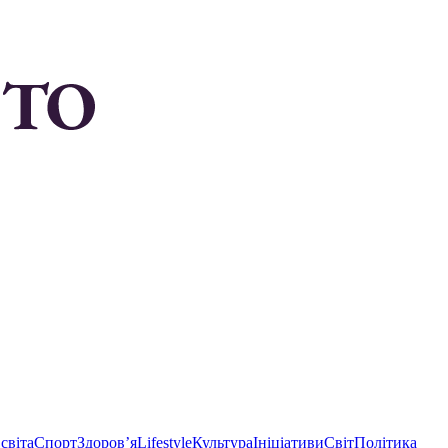
світа
Спорт
Здоровʼя
Lifestyle
Культура
Ініціативи
Світ
Політика