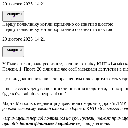
20 лютого 2025, 14:21
Поширити
Першу поліклініку хотіли юридично об'єднати з шостою.
Першу поліклініку хотіли юридично об'єднати з шостою.
20 лютого 2025, 14:21
Поширити
У Львові планували реорганізувати поліклініку КНП «1-а міська
Печери, 1. Проте 20 січня під час сесії міськради депутати не 
Це приєднання пояснювали прагненням покращити якість медичн
Під час сесії у депутатів виникли питання щодо того, чи потрі
буде в будівлі після реорганізації.
Марта Матюшко, керівниця управління охорони здоров’я ЛМР, п
реорганізованому закладі охорони здоров’я КНП «6-а міська полі
«Приміщення першої поліклініки на вул. Руській, також приміщен
про об’єднання фінансове і юридичне
»,
– додала вона.