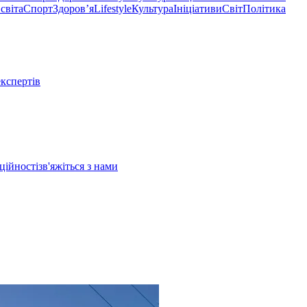
світа
Спорт
Здоровʼя
Lifestyle
Культура
Ініціативи
Світ
Політика
експертів
ційності
зв'яжіться з нами