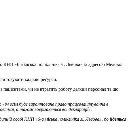
до КНП «6-а міська поліклініка м. Львова» за адресою Медової
истовувати кадрові ресурси.
 з пацієнтами, чи не втратить роботу деякий персонал та що
в:
«їм всім буде гарантоване право працевлаштування в
йдеться, а також зберігаються всі декларації».
ичній особі КНП «6-а міська поліклініка м. Львова», бо
йдеться