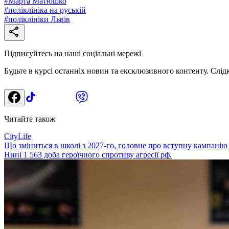
#
Марта Матюшко
#
поліклініка на руській
#
поліклініки Львів
Підписуйтесь на наші соціальні мережі
Будьте в курсі останніх новин та ексклюзивного контенту. Слід
Читайте також
CityLife
Що зміниться в школі з 2027-го, головне про вступну кампанію
Нині 1 563 доба героїчного спротиву агресії рф.