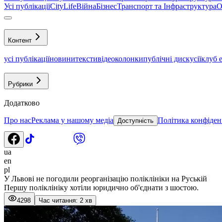
Усі публікації
CityLife
Війна
Бізнес
Транспорт та Інфраструктура
О
Контент
усі публікації
новини
тексти
відео
колонки
публічні дискусії
клуб 
Рубрики
Додатково
Про нас
Реклама у нашому медіа
Політика конфіден
Доступність
ua
en
pl
У Львові не погодили реорганізацію поліклініки на Руській
Першу поліклініку хотіли юридично об'єднати з шостою.
4298
Час читання: 2 хв