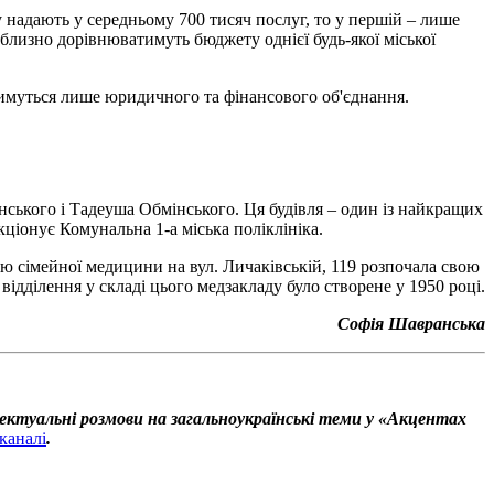
 надають у середньому 700 тисяч послуг, то у першій – лише
иблизно дорівнюватимуть бюджету однієї будь-якої міської
тимуться лише юридичного та фінансового об'єднання.
нського і Тадеуша Обмінського. Ця будівля – один із найкращих
кціонує Комунальна 1-а міська поліклініка.
ією сімейної медицини на вул. Личаківській, 119 розпочала свою
ідділення у складі цього медзакладу було створене у 1950 році.
Софія Шавранська
ектуальні розмови на загальноукраїнські теми у «Акцентах
каналі
.