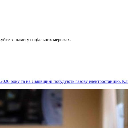
куйте за нами у соціальних мережах.
 2026 року та на Львівщині побудують газову електростанцію. Кл