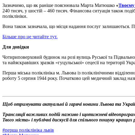
Зазначимо, що як раніше пояснювала Марта Матюшко
«
Твоєму
240 тисяч, у шостій – 460 тисяч. Фінансова ситуація також поді
поліклініки.
Вона також зазначала, що місця надання послуг залишаються. 
Більше про це читайте тут.
Для довідки
Чотириповерховий будинок на розі вулиць Руської та Підвальної
та найяскравіших зразків «гуцульської» сецесії на території Ук
Перша міська поліклініка м. Львова із поліклінічними відділенн
роботу 5 серпня 1944 року. Початково цей медичний заклад нази
Щоб отримувати актуальні й гарячі новини Львова та Украї
Трансляції важливих подій наживо і щотижневі відеопрограм
Твого міста» і публічні дискусії для спільного пошуку кращи
#
перша поліклініка львів