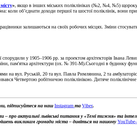
 місту
»
, якщо в інших міських поліклініках (№2, №4, №5) щороку
бна: коли об’єднати доходи першої та шостої поліклінік, вони пр
Працівники залишаються на своїх робочих місцях. Зміни стосува
 спорудили у 1905–1906 рр. за проектом архітекторів Івана Леви
раїни, пам'ятка архітектури (ох. № 391-М).Сьогодні в будинку фун
ями на вул. Руській, 20 та вул. Павла Римлянина, 2 та амбулатор
вався Четвертою робітничою поліклінікою. Дитяче поліклінічне в
ни, підписуйтеся на наш
Instagram
та
Viber
.
и – про актуальні львівські питання у «Темі тижня» та інтел
х рішень викликам громади міста – дивіться на нашому
YouTube-