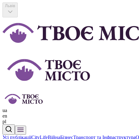
Львів
ua
en
pl
Усі публікації
CityLife
Війна
Бізнес
Транспорт та Інфраструктура
О