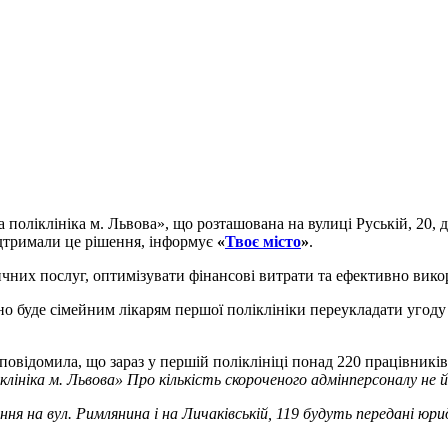
 поліклініка м. Львова», що розташована на вулиці Руській, 20, 
підтримали це рішення, інформує
«
Твоє місто
»
.
их послуг, оптимізувати фінансові витрати та ефективно викор
бно буде сімейним лікарям першої поліклініки переукладати угоду
овідомила, що зараз у першій поліклініці понад 220 працівникі
клініка м. Львова» Про кількість скороченого адмінперсоналу не 
ня на вул. Римлянина і на Личаківській, 119 будуть передані юрид