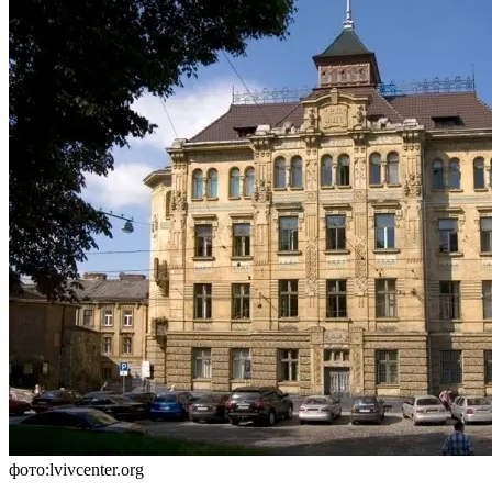
фото:lvivcenter.org