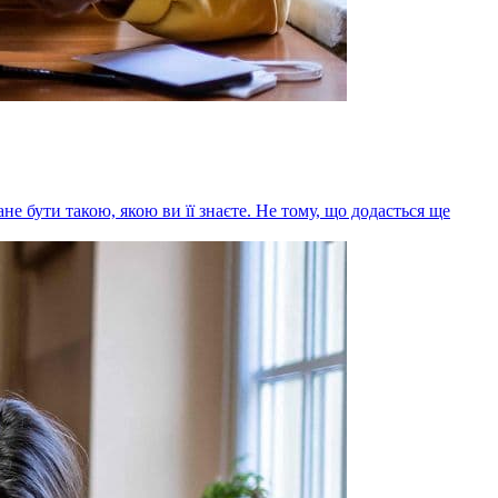
не бути такою, якою ви її знаєте. Не тому, що додасться ще